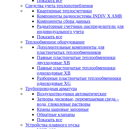
Показать все
Средства учета теплопотребления
Квартирные теплосчетчики
Компоненты радиосистемы INDIV X AMR
Компоненты сбора данных
Радиаторные счетчики–распределители для
индивидуального учета
Показать все
Теплообменное оборудование
Дополнительные компоненты для
пластинчатых теплообменников
Паяные пластинчатые теплообменники
двухходовые XB
Паяные пластинчатые теплообменники
одноходовые ХВ
Разборные пластинчатые теплообменники
одноходовые ХG
Трубопроводная арматура
Воздухоотводчики автоматические
Затворы дисковые, перемещаемая среда –
вода, гликолевые растворы
Краны шаровые запорные
Обратные клапаны
Показать все
Устройства плавного пуска