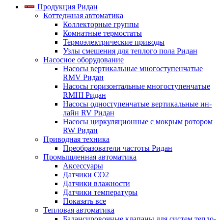
Продукция Ридан
Коттеджная автоматика
Коллекторные группы
Комнатные термостаты
Термоэлектрические приводы
Узлы смешения для теплого пола Ридан
Насосное оборудование
Насосы вертикальные многоступенчатые
RMV Ридан
Насосы горизонтальные многоступенчатые
RMHI Ридан
Насосы одноступенчатые вертикальные ин-
лайн RV Ридан
Насосы циркуляционные с мокрым ротором
RW Ридан
Приводная техника
Преобразователи частоты Ридан
Промышленная автоматика
Аксессуары
Датчики CO2
Датчики влажности
Датчики температуры
Показать все
Тепловая автоматика
Балансировочные клапаны для систем тепло-