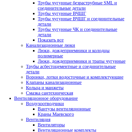
Трубы чугунные безраструбные SML и
соединительные детали
Трубы чугунные ВЧШГ
Трубы чугунные ВЧШГ и соединительные
детали
Трубы чугунные ЧК и соединительные
детали
Показать все
Канализационные люки
Люки, дождеприемники и колодцы
полимерные
Люки, дождеприемники и трапы чугунные
Трубы асбестоцементные и соединительные
детали
Воронки, лотки водосточные и комплектующие
Клапаны канализационные
Кольца и манжеты
Смазка сантехническая
Вентиляционное оборудование
Воздухоотводчики
Вантузы вентиляционные
Краны Маевского
Вентиляция
Вентиляторы
Вентиляционные комплекты