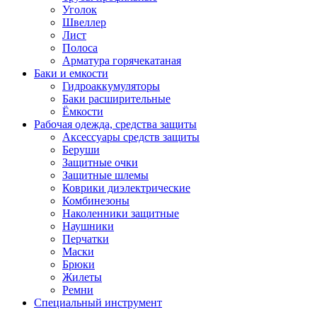
Уголок
Швеллер
Лист
Полоса
Арматура горячекатаная
Баки и емкости
Гидроаккумуляторы
Баки расширительные
Ёмкости
Рабочая одежда, средства защиты
Аксессуары средств защиты
Беруши
Защитные очки
Защитные шлемы
Коврики диэлектрические
Комбинезоны
Наколенники защитные
Наушники
Перчатки
Маски
Брюки
Жилеты
Ремни
Специальный инструмент