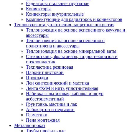
Радиаторы стальные трубчатые
Конвекторы
Конвекторы внутрипольные
Комплектующие для радиаторов и конвекторов
Теплоизоляция, уплотнения, защитные покрытия
Теплоизоляция на основе вспененного каучука и
аксессуары
Теплоизоляция на основе вспененного
полиэтилена и аксессуары
Теплоизоляция на основе минеральной ваты
Стеклоткань, фольгоизол, гидростеклоизол и
стеклопластик
Техпластина резиновая
Паронит листовой
Прокладки
Лен сантехнический и мастика
Лента ФУМ и нить уплотнительная
Набивка сальниковая, каболка и шнур
асбестоцементный
Грунтовка, мастика и лак
Асбокартон и пергамин
Герметики
Пена монтажная
Металлопрокат
Трубы профильные