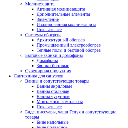
Молниезащита
Активная молниезащита
Дополнительные элементы
Заземление
Изолированная молниезащита
Показать все
Системы обогрева
Архитектурный обогрев
Промышленный электрообогрев
Теплые полы и бытовой обогрев
Бытовые звонки и домофоны
Домофоны
Звонки бытовые
Сувенирная продукция
Сантехника для санузлов
Ванны и сопутствующие товары
Ванны акриловые
Ванны стальные
Ванны чугунные
Монтажные комплекты
Показать все
Биде, писсуары, чаши Генуя и сопутствующие
товары
Биде напольные
Биде подвесное