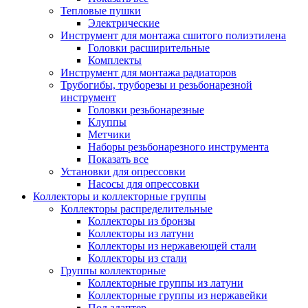
Тепловые пушки
Электрические
Инструмент для монтажа сшитого полиэтилена
Головки расширительные
Комплекты
Инструмент для монтажа радиаторов
Трубогибы, труборезы и резьбонарезной
инструмент
Головки резьбонарезные
Клуппы
Метчики
Наборы резьбонарезного инструмента
Показать все
Установки для опрессовки
Насосы для опрессовки
Коллекторы и коллекторные группы
Коллекторы распределительные
Коллекторы из бронзы
Коллекторы из латуни
Коллекторы из нержавеющей стали
Коллекторы из стали
Группы коллекторные
Коллекторные группы из латуни
Коллекторные группы из нержавейки
Под адаптер