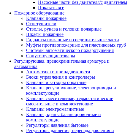
Насосные части без двигателя/с двигателем
Показать все
Пожарное оборудование
Клапаны пожарные
Огнетушители
Стволы, рукава и головки пожарные
Шкафы пожарные
Гидранты пожарные и соединительные части
Муфты противопожарные для пластиковых труб
Системы автоматического пожаротушения
Сопутствующие товары
Регулирующая, предохранительная арматура и
автоматика
Автоматика и принадлежности
Блоки управления и контроллеры
Клапаны и затворы обратные
Клапаны регулирующие, электроприводы и
комплектующие
Клапаны смесительные, термостатические
смесительные и комплектующие
Клапаны электромагнитные
Клапаны, краны балансировочные и
комплектующие
Регуляторы давления бытовые
Регуляторы давления, перепада давления и