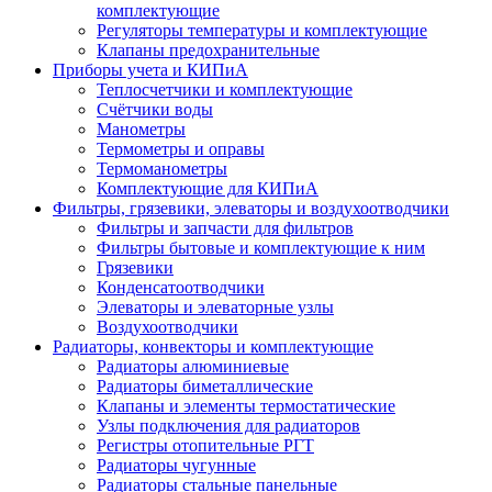
комплектующие
Регуляторы температуры и комплектующие
Клапаны предохранительные
Приборы учета и КИПиА
Теплосчетчики и комплектующие
Счётчики воды
Манометры
Термометры и оправы
Термоманометры
Комплектующие для КИПиА
Фильтры, грязевики, элеваторы и воздухоотводчики
Фильтры и запчасти для фильтров
Фильтры бытовые и комплектующие к ним
Грязевики
Конденсатоотводчики
Элеваторы и элеваторные узлы
Воздухоотводчики
Радиаторы, конвекторы и комплектующие
Радиаторы алюминиевые
Радиаторы биметаллические
Клапаны и элементы термостатические
Узлы подключения для радиаторов
Регистры отопительные РГТ
Радиаторы чугунные
Радиаторы стальные панельные