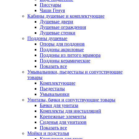
Писсуары
Чаши Генуя
Кабины душевые и комплектующие
Душевые двери
Душевые ограждения
Душевые стенки
Поддоны душевые
Опоры для поддонов
Поддоны акриловые
Поддоны из литого мрамора
Поддоны керамические
Показать все
Умывальники, пьедесталы и сопутствующие
товары
Комплектующие
Пьедесталы
Умывальники
Унитазы, бачки и сопутствующие товары
Бачки для унитаза
Комплекты для инсталляций
Крепежные элементы
Сиденья для унитазов
Показать все
Мойки и подстолья
Крепления для моек