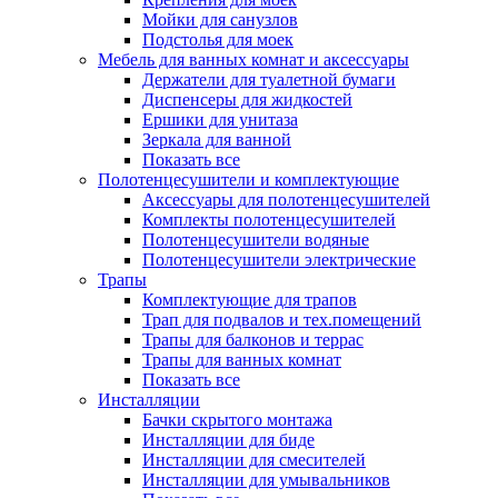
Мойки для санузлов
Подстолья для моек
Мебель для ванных комнат и аксессуары
Держатели для туалетной бумаги
Диспенсеры для жидкостей
Ершики для унитаза
Зеркала для ванной
Показать все
Полотенцесушители и комплектующие
Аксессуары для полотенцесушителей
Комплекты полотенцесушителей
Полотенцесушители водяные
Полотенцесушители электрические
Трапы
Комплектующие для трапов
Трап для подвалов и тех.помещений
Трапы для балконов и террас
Трапы для ванных комнат
Показать все
Инсталляции
Бачки скрытого монтажа
Инсталляции для биде
Инсталляции для смесителей
Инсталляции для умывальников