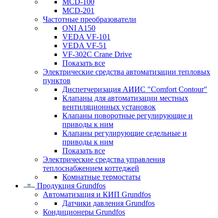
MCD-100
MCD-201
Частотные преобразователи
ONI A150
VEDA VF-101
VEDA VF-51
VF-302C Crane Drive
Показать все
Электрические средства автоматизации тепловых
пунктов
Диспетчеризация АИИС "Comfort Contour"
Клапаны для автоматизации местных
вентиляционных установок
Клапаны поворотные регулирующие и
приводы к ним
Клапаны регулирующие седельные и
приводы к ним
Показать все
Электрические средства управления
теплоснабжением коттеджей
Комнатные термостаты
Продукция Grundfos
Автоматизация и КИП Grundfos
Датчики давления Grundfos
Кондиционеры Grundfos