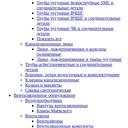
Трубы чугунные безраструбные SML и
соединительные детали
Трубы чугунные ВЧШГ
Трубы чугунные ВЧШГ и соединительные
детали
Трубы чугунные ЧК и соединительные
детали
Показать все
Канализационные люки
Люки, дождеприемники и колодцы
полимерные
Люки, дождеприемники и трапы чугунные
Трубы асбестоцементные и соединительные
детали
Воронки, лотки водосточные и комплектующие
Клапаны канализационные
Кольца и манжеты
Смазка сантехническая
Вентиляционное оборудование
Воздухоотводчики
Вантузы вентиляционные
Краны Маевского
Вентиляция
Вентиляторы
Вентиляционные комплекты