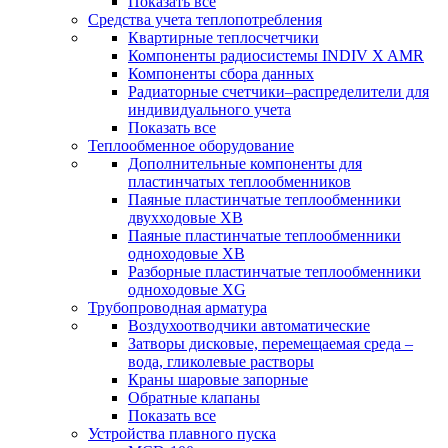
Показать все
Средства учета теплопотребления
Квартирные теплосчетчики
Компоненты радиосистемы INDIV X AMR
Компоненты сбора данных
Радиаторные счетчики–распределители для
индивидуального учета
Показать все
Теплообменное оборудование
Дополнительные компоненты для
пластинчатых теплообменников
Паяные пластинчатые теплообменники
двухходовые XB
Паяные пластинчатые теплообменники
одноходовые ХВ
Разборные пластинчатые теплообменники
одноходовые ХG
Трубопроводная арматура
Воздухоотводчики автоматические
Затворы дисковые, перемещаемая среда –
вода, гликолевые растворы
Краны шаровые запорные
Обратные клапаны
Показать все
Устройства плавного пуска