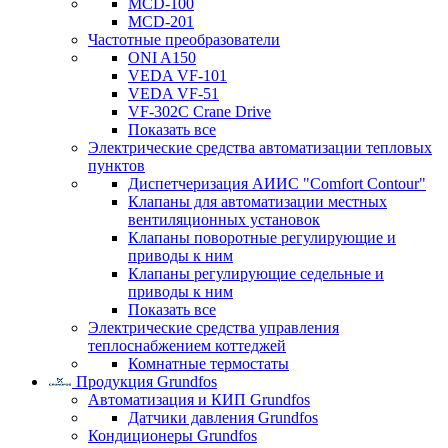
MCD-100
MCD-201
Частотные преобразователи
ONI A150
VEDA VF-101
VEDA VF-51
VF-302C Crane Drive
Показать все
Электрические средства автоматизации тепловых
пунктов
Диспетчеризация АИИС "Comfort Contour"
Клапаны для автоматизации местных
вентиляционных установок
Клапаны поворотные регулирующие и
приводы к ним
Клапаны регулирующие седельные и
приводы к ним
Показать все
Электрические средства управления
теплоснабжением коттеджей
Комнатные термостаты
Продукция Grundfos
Автоматизация и КИП Grundfos
Датчики давления Grundfos
Кондиционеры Grundfos