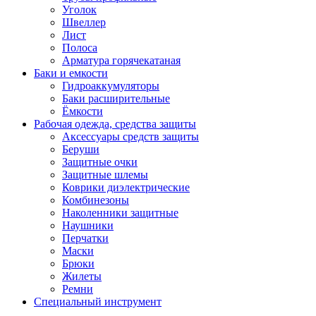
Уголок
Швеллер
Лист
Полоса
Арматура горячекатаная
Баки и емкости
Гидроаккумуляторы
Баки расширительные
Ёмкости
Рабочая одежда, средства защиты
Аксессуары средств защиты
Беруши
Защитные очки
Защитные шлемы
Коврики диэлектрические
Комбинезоны
Наколенники защитные
Наушники
Перчатки
Маски
Брюки
Жилеты
Ремни
Специальный инструмент