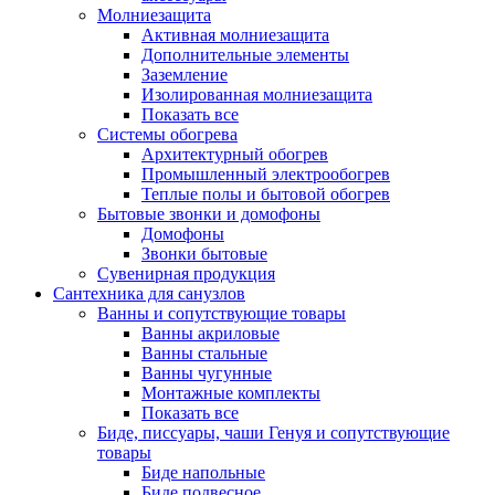
Молниезащита
Активная молниезащита
Дополнительные элементы
Заземление
Изолированная молниезащита
Показать все
Системы обогрева
Архитектурный обогрев
Промышленный электрообогрев
Теплые полы и бытовой обогрев
Бытовые звонки и домофоны
Домофоны
Звонки бытовые
Сувенирная продукция
Сантехника для санузлов
Ванны и сопутствующие товары
Ванны акриловые
Ванны стальные
Ванны чугунные
Монтажные комплекты
Показать все
Биде, писсуары, чаши Генуя и сопутствующие
товары
Биде напольные
Биде подвесное