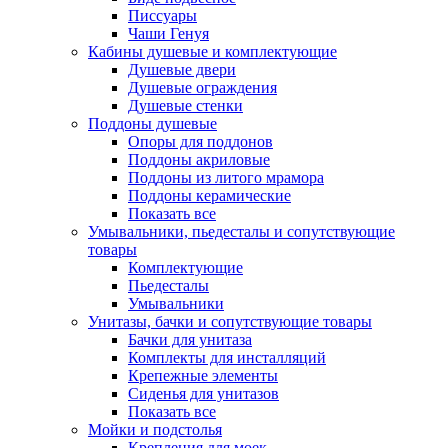
Писсуары
Чаши Генуя
Кабины душевые и комплектующие
Душевые двери
Душевые ограждения
Душевые стенки
Поддоны душевые
Опоры для поддонов
Поддоны акриловые
Поддоны из литого мрамора
Поддоны керамические
Показать все
Умывальники, пьедесталы и сопутствующие
товары
Комплектующие
Пьедесталы
Умывальники
Унитазы, бачки и сопутствующие товары
Бачки для унитаза
Комплекты для инсталляций
Крепежные элементы
Сиденья для унитазов
Показать все
Мойки и подстолья
Крепления для моек