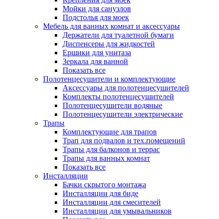
Мойки для санузлов
Подстолья для моек
Мебель для ванных комнат и аксессуары
Держатели для туалетной бумаги
Диспенсеры для жидкостей
Ершики для унитаза
Зеркала для ванной
Показать все
Полотенцесушители и комплектующие
Аксессуары для полотенцесушителей
Комплекты полотенцесушителей
Полотенцесушители водяные
Полотенцесушители электрические
Трапы
Комплектующие для трапов
Трап для подвалов и тех.помещений
Трапы для балконов и террас
Трапы для ванных комнат
Показать все
Инсталляции
Бачки скрытого монтажа
Инсталляции для биде
Инсталляции для смесителей
Инсталляции для умывальников