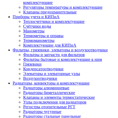
комплектующие
Регуляторы температуры и комплектующие
Клапаны предохранительные
Приборы учета и КИПиА
Теплосчетчики и комплектующие
Счётчики воды
Манометры
Термометры и оправы
Термоманометры
Комплектующие для КИПиА
Фильтры, грязевики, элеваторы и воздухоотводчики
Фильтры и запчасти для фильтров
Фильтры бытовые и комплектующие к ним
Грязевики
Конденсатоотводчики
Элеваторы и элеваторные узлы
Воздухоотводчики
Радиаторы, конвекторы и комплектующие
Радиаторы алюминиевые
Радиаторы биметаллические
Клапаны и элементы термостатические
Узлы подключения для радиаторов
Регистры отопительные РГТ
Радиаторы чугунные
Радиаторы стальные панельные