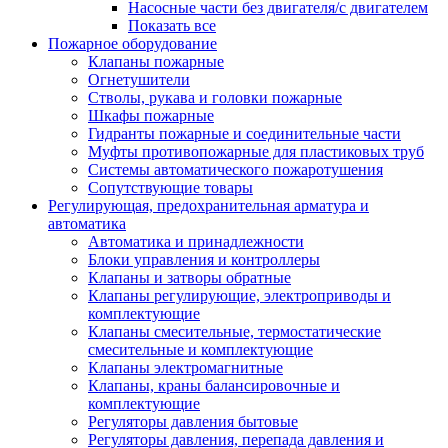
Насосные части без двигателя/с двигателем
Показать все
Пожарное оборудование
Клапаны пожарные
Огнетушители
Стволы, рукава и головки пожарные
Шкафы пожарные
Гидранты пожарные и соединительные части
Муфты противопожарные для пластиковых труб
Системы автоматического пожаротушения
Сопутствующие товары
Регулирующая, предохранительная арматура и
автоматика
Автоматика и принадлежности
Блоки управления и контроллеры
Клапаны и затворы обратные
Клапаны регулирующие, электроприводы и
комплектующие
Клапаны смесительные, термостатические
смесительные и комплектующие
Клапаны электромагнитные
Клапаны, краны балансировочные и
комплектующие
Регуляторы давления бытовые
Регуляторы давления, перепада давления и