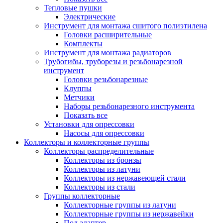
Тепловые пушки
Электрические
Инструмент для монтажа сшитого полиэтилена
Головки расширительные
Комплекты
Инструмент для монтажа радиаторов
Трубогибы, труборезы и резьбонарезной
инструмент
Головки резьбонарезные
Клуппы
Метчики
Наборы резьбонарезного инструмента
Показать все
Установки для опрессовки
Насосы для опрессовки
Коллекторы и коллекторные группы
Коллекторы распределительные
Коллекторы из бронзы
Коллекторы из латуни
Коллекторы из нержавеющей стали
Коллекторы из стали
Группы коллекторные
Коллекторные группы из латуни
Коллекторные группы из нержавейки
Под адаптер