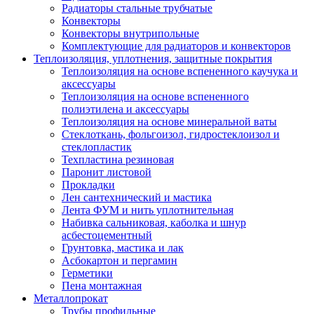
Радиаторы стальные трубчатые
Конвекторы
Конвекторы внутрипольные
Комплектующие для радиаторов и конвекторов
Теплоизоляция, уплотнения, защитные покрытия
Теплоизоляция на основе вспененного каучука и
аксессуары
Теплоизоляция на основе вспененного
полиэтилена и аксессуары
Теплоизоляция на основе минеральной ваты
Стеклоткань, фольгоизол, гидростеклоизол и
стеклопластик
Техпластина резиновая
Паронит листовой
Прокладки
Лен сантехнический и мастика
Лента ФУМ и нить уплотнительная
Набивка сальниковая, каболка и шнур
асбестоцементный
Грунтовка, мастика и лак
Асбокартон и пергамин
Герметики
Пена монтажная
Металлопрокат
Трубы профильные