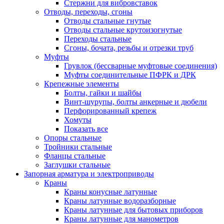
Стержни для вибровставок
Отводы, переходы, сгоны
Отводы стальные гнутые
Отводы стальные крутоизогнутые
Переходы стальные
Сгоны, бочата, резьбы и отрезки труб
Муфты
Грувлок (бессварные муфтовые соединения)
Муфты соединительные ПФРК и ДРК
Крепежные элементы
Болты, гайки и шайбы
Винт-шурупы, болты анкерные и дюбели
Перфорированный крепеж
Хомуты
Показать все
Опоры стальные
Тройники стальные
Фланцы стальные
Заглушки стальные
Запорная арматура и электроприводы
Краны
Краны конусные латунные
Краны латунные водоразборные
Краны латунные для бытовых приборов
Краны латунные для манометров