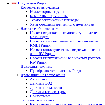
Продукция Ридан
Коттеджная автоматика
Коллекторные группы
Комнатные термостаты
Термоэлектрические приводы
Узлы смешения для теплого пола Ридан
Насосное оборудование
Насосы вертикальные многоступенчатые
RMV Ридан
Насосы горизонтальные многоступенчатые
RMHI Ридан
Насосы одноступенчатые вертикальные ин-
лайн RV Ридан
Насосы циркуляционные с мокрым ротором
RW Ридан
Приводная техника
Преобразователи частоты Ридан
Промышленная автоматика
Аксессуары
Датчики CO2
Датчики влажности
Датчики температуры
Показать все
Тепловая автоматика
Балансировочные клапаны для систем тепло-