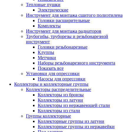
Тепловые пушки
Электрические
Инструмент для монтажа сшитого полиэтилена
Головки расширительные
Комплекты
Инструмент для монтажа радиаторов
Трубогибы, труборезы и резьбонарезной
инструмент
Головки резьбонарезные
Клуппы
Метчики
Наборы резьбонарезного инструмента
Показать все
Установки для опрессовки
Насосы для опрессовки
Коллекторы и коллекторные группы
Коллекторы распределительные
Коллекторы из бронзы
Коллекторы из латуни
Коллекторы из нержавеющей стали
Коллекторы из стали
Группы коллекторные
Коллекторные группы из латуни
Коллекторные группы из нержавейки
Под адаптер