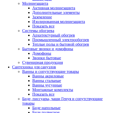
Молниезащита
Активная молниезащита
Дополнительные элементы
Заземление
Изолированная молниезащита
Показать все
Системы обогрева
Архитектурный обогрев
Промышленный электрообогрев
Теплые полы и бытовой обогрев
Бытовые звонки и домофоны
Домофоны
Звонки бытовые
Сувенирная продукция
Сантехника для санузлов
Ванны и сопутствующие товары
Ванны акриловые
Ванны стальные
Ванны чугунные
Монтажные комплекты
Показать все
Биде, писсуары, чаши Генуя и сопутствующие
товары
Биде напольные
Биде подвесное