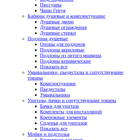
Писсуары
Чаши Генуя
Кабины душевые и комплектующие
Душевые двери
Душевые ограждения
Душевые стенки
Поддоны душевые
Опоры для поддонов
Поддоны акриловые
Поддоны из литого мрамора
Поддоны керамические
Показать все
Умывальники, пьедесталы и сопутствующие
товары
Комплектующие
Пьедесталы
Умывальники
Унитазы, бачки и сопутствующие товары
Бачки для унитаза
Комплекты для инсталляций
Крепежные элементы
Сиденья для унитазов
Показать все
Мойки и подстолья
Крепления для моек