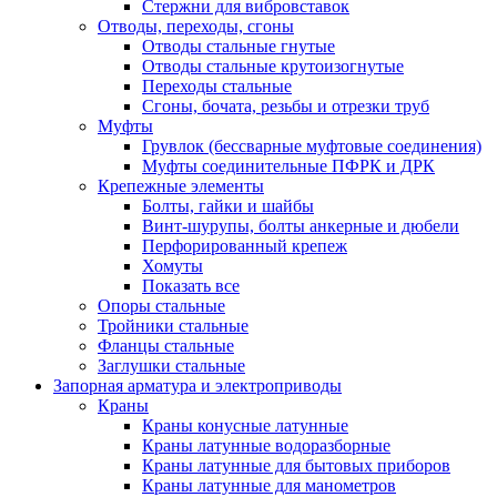
Стержни для вибровставок
Отводы, переходы, сгоны
Отводы стальные гнутые
Отводы стальные крутоизогнутые
Переходы стальные
Сгоны, бочата, резьбы и отрезки труб
Муфты
Грувлок (бессварные муфтовые соединения)
Муфты соединительные ПФРК и ДРК
Крепежные элементы
Болты, гайки и шайбы
Винт-шурупы, болты анкерные и дюбели
Перфорированный крепеж
Хомуты
Показать все
Опоры стальные
Тройники стальные
Фланцы стальные
Заглушки стальные
Запорная арматура и электроприводы
Краны
Краны конусные латунные
Краны латунные водоразборные
Краны латунные для бытовых приборов
Краны латунные для манометров