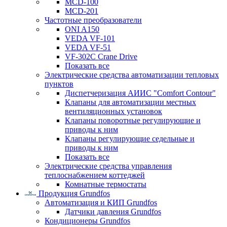
MCD-100
MCD-201
Частотные преобразователи
ONI A150
VEDA VF-101
VEDA VF-51
VF-302C Crane Drive
Показать все
Электрические средства автоматизации тепловых
пунктов
Диспетчеризация АИИС "Comfort Contour"
Клапаны для автоматизации местных
вентиляционных установок
Клапаны поворотные регулирующие и
приводы к ним
Клапаны регулирующие седельные и
приводы к ним
Показать все
Электрические средства управления
теплоснабжением коттеджей
Комнатные термостаты
Продукция Grundfos
Автоматизация и КИП Grundfos
Датчики давления Grundfos
Кондиционеры Grundfos