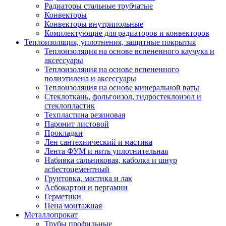
Радиаторы стальные трубчатые
Конвекторы
Конвекторы внутрипольные
Комплектующие для радиаторов и конвекторов
Теплоизоляция, уплотнения, защитные покрытия
Теплоизоляция на основе вспененного каучука и
аксессуары
Теплоизоляция на основе вспененного
полиэтилена и аксессуары
Теплоизоляция на основе минеральной ваты
Стеклоткань, фольгоизол, гидростеклоизол и
стеклопластик
Техпластина резиновая
Паронит листовой
Прокладки
Лен сантехнический и мастика
Лента ФУМ и нить уплотнительная
Набивка сальниковая, каболка и шнур
асбестоцементный
Грунтовка, мастика и лак
Асбокартон и пергамин
Герметики
Пена монтажная
Металлопрокат
Трубы профильные