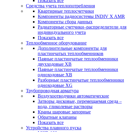
Показать все
Средства учета теплопотребления
Квартирные теплосчетчики
Компоненты радиосистемы INDIV X AMR
Компоненты сбора данных
Радиаторные счетчики–распределители для
индивидуального учета
Показать все
Теплообменное оборудование
Дополнительные компоненты для
пластинчатых теплообменников
Паяные пластинчатые теплообменники
двухходовые XB
Паяные пластинчатые теплообменники
одноходовые ХВ
Разборные пластинчатые теплообменники
одноходовые ХG
Трубопроводная арматура
Воздухоотводчики автоматические
Затворы дисковые, перемещаемая среда –
вода, гликолевые растворы
Краны шаровые запорные
Обратные клапаны
Показать все
Устройства плавного пуска