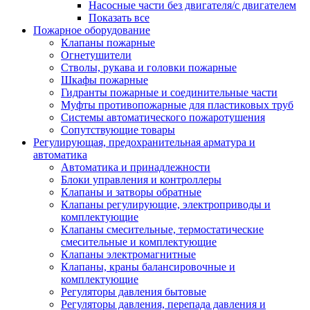
Насосные части без двигателя/с двигателем
Показать все
Пожарное оборудование
Клапаны пожарные
Огнетушители
Стволы, рукава и головки пожарные
Шкафы пожарные
Гидранты пожарные и соединительные части
Муфты противопожарные для пластиковых труб
Системы автоматического пожаротушения
Сопутствующие товары
Регулирующая, предохранительная арматура и
автоматика
Автоматика и принадлежности
Блоки управления и контроллеры
Клапаны и затворы обратные
Клапаны регулирующие, электроприводы и
комплектующие
Клапаны смесительные, термостатические
смесительные и комплектующие
Клапаны электромагнитные
Клапаны, краны балансировочные и
комплектующие
Регуляторы давления бытовые
Регуляторы давления, перепада давления и