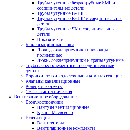
Трубы чугунные безраструбные SML и
соединительные детали
Трубы чугунные ВЧШГ
Трубы чугунные ВЧШГ и соединительные
детали
Трубы чугунные ЧК и соединительные
детали
Показать все
Канализационные люки
Люки, дождеприемники и колодцы
полимерные
Люки, дождеприемники и трапы чугунные
Трубы асбестоцементные и соединительные
детали
Воронки, лотки водосточные и комплектующие
Клапаны канализационные
Кольца и манжеты
Смазка сантехническая
Вентиляционное оборудование
Воздухоотводчики
Вантузы вентиляционные
Краны Маевского
Вентиляция
Вентиляторы
Вентиляционные комплекты