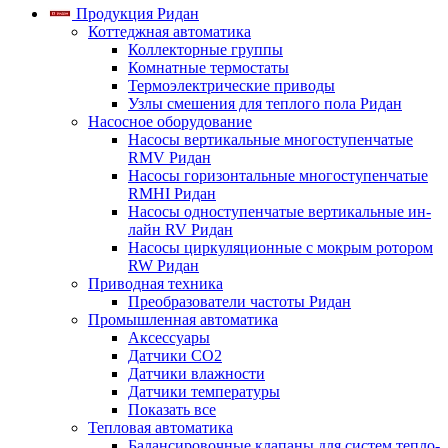
Продукция Ридан
Коттеджная автоматика
Коллекторные группы
Комнатные термостаты
Термоэлектрические приводы
Узлы смешения для теплого пола Ридан
Насосное оборудование
Насосы вертикальные многоступенчатые
RMV Ридан
Насосы горизонтальные многоступенчатые
RMHI Ридан
Насосы одноступенчатые вертикальные ин-
лайн RV Ридан
Насосы циркуляционные с мокрым ротором
RW Ридан
Приводная техника
Преобразователи частоты Ридан
Промышленная автоматика
Аксессуары
Датчики CO2
Датчики влажности
Датчики температуры
Показать все
Тепловая автоматика
Балансировочные клапаны для систем тепло-