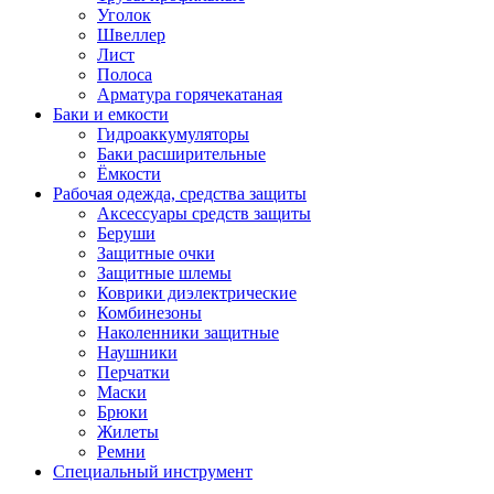
Уголок
Швеллер
Лист
Полоса
Арматура горячекатаная
Баки и емкости
Гидроаккумуляторы
Баки расширительные
Ёмкости
Рабочая одежда, средства защиты
Аксессуары средств защиты
Беруши
Защитные очки
Защитные шлемы
Коврики диэлектрические
Комбинезоны
Наколенники защитные
Наушники
Перчатки
Маски
Брюки
Жилеты
Ремни
Специальный инструмент