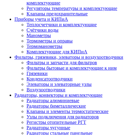
комплектующие
Регуляторы температуры и комплектующие
Клапаны предохранительные
Приборы учета и КИПиА
Теплосчетчики и комплектующие
Счётчики воды
Манометры
Термометры и оправы
Термоманометры
Комплектующие для КИПиА
Фильтры, грязевики, элеваторы и воздухоотводчики
Фильтры и запчасти для фильтров
Фильтры бытовые и комплектующие к ним
Грязевики
Конденсатоотводчики
Элеваторы и элеваторные узлы
Воздухоотводчики
Радиаторы, конвекторы и комплектующие
Радиаторы алюминиевые
Радиаторы биметаллические
Клапаны и элементы термостатические
Узлы подключения для радиаторов
Регистры отопительные РГТ
Радиаторы чугунные
Радиаторы стальные панельные