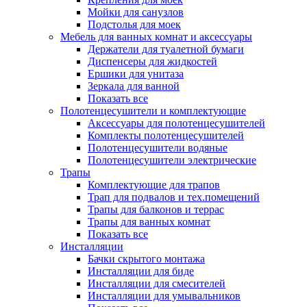
Мойки для санузлов
Подстолья для моек
Мебель для ванных комнат и аксессуары
Держатели для туалетной бумаги
Диспенсеры для жидкостей
Ершики для унитаза
Зеркала для ванной
Показать все
Полотенцесушители и комплектующие
Аксессуары для полотенцесушителей
Комплекты полотенцесушителей
Полотенцесушители водяные
Полотенцесушители электрические
Трапы
Комплектующие для трапов
Трап для подвалов и тех.помещений
Трапы для балконов и террас
Трапы для ванных комнат
Показать все
Инсталляции
Бачки скрытого монтажа
Инсталляции для биде
Инсталляции для смесителей
Инсталляции для умывальников