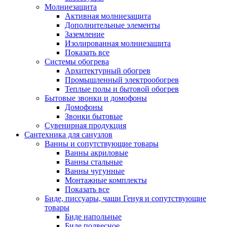
Молниезащита
Активная молниезащита
Дополнительные элементы
Заземление
Изолированная молниезащита
Показать все
Системы обогрева
Архитектурный обогрев
Промышленный электрообогрев
Теплые полы и бытовой обогрев
Бытовые звонки и домофоны
Домофоны
Звонки бытовые
Сувенирная продукция
Сантехника для санузлов
Ванны и сопутствующие товары
Ванны акриловые
Ванны стальные
Ванны чугунные
Монтажные комплекты
Показать все
Биде, писсуары, чаши Генуя и сопутствующие
товары
Биде напольные
Биде подвесное