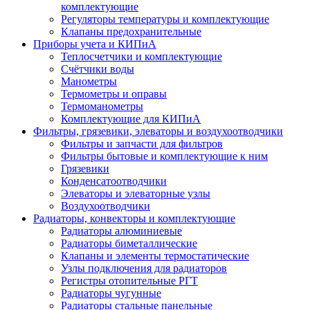
комплектующие
Регуляторы температуры и комплектующие
Клапаны предохранительные
Приборы учета и КИПиА
Теплосчетчики и комплектующие
Счётчики воды
Манометры
Термометры и оправы
Термоманометры
Комплектующие для КИПиА
Фильтры, грязевики, элеваторы и воздухоотводчики
Фильтры и запчасти для фильтров
Фильтры бытовые и комплектующие к ним
Грязевики
Конденсатоотводчики
Элеваторы и элеваторные узлы
Воздухоотводчики
Радиаторы, конвекторы и комплектующие
Радиаторы алюминиевые
Радиаторы биметаллические
Клапаны и элементы термостатические
Узлы подключения для радиаторов
Регистры отопительные РГТ
Радиаторы чугунные
Радиаторы стальные панельные