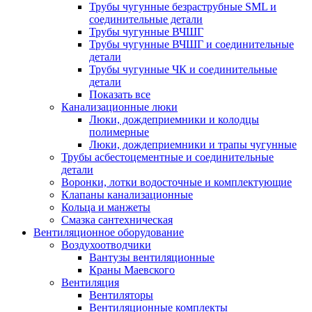
Трубы чугунные безраструбные SML и
соединительные детали
Трубы чугунные ВЧШГ
Трубы чугунные ВЧШГ и соединительные
детали
Трубы чугунные ЧК и соединительные
детали
Показать все
Канализационные люки
Люки, дождеприемники и колодцы
полимерные
Люки, дождеприемники и трапы чугунные
Трубы асбестоцементные и соединительные
детали
Воронки, лотки водосточные и комплектующие
Клапаны канализационные
Кольца и манжеты
Смазка сантехническая
Вентиляционное оборудование
Воздухоотводчики
Вантузы вентиляционные
Краны Маевского
Вентиляция
Вентиляторы
Вентиляционные комплекты