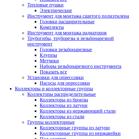
Тепловые пушки
Электрические
Инструмент для монтажа сшитого полиэтилена
Головки расширительные
Комплекты
Инструмент для монтажа радиаторов
Трубогибы, труборезы и резьбонарезной
инструмент
Головки резьбонарезные
Клуппы
Метчики
Наборы резьбонарезного инструмента
Показать все
Установки для опрессовки
Насосы для опрессовки
Коллекторы и коллекторные группы
Коллекторы распределительные
Коллекторы из бронзы
Коллекторы из латуни
Коллекторы из нержавеющей стали
Коллекторы из стали
Группы коллекторные
Коллекторные группы из латуни
Коллекторные группы из нержавейки
Под адаптер