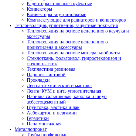
Радиаторы стальные трубчатые
Конвекторы
Конвекторы внутрипольные
Комплектующие для радиаторов и конвекторов
Теплоизоляция, уплотнения, защитные покрытия
Теплоизоляция на основе вспененного каучука и
аксессуары
Теплоизоляция на основе вспененного
полиэтилена и аксессуары
Теплоизоляция на основе минеральной ваты
Стеклоткань, фольгоизол, гидростеклоизол и
стеклопластик
Техпластина резиновая
Паронит листовой
Прокладки
Лен сантехнический и мастика
Лента ФУМ и нить уплотнительная
Набивка сальниковая, каболка и шнур
асбестоцементный
Грунтовка, мастика и лак
Асбокартон и пергамин
Герметики
Пена монтажная
Металлопрокат
Трубы профильные