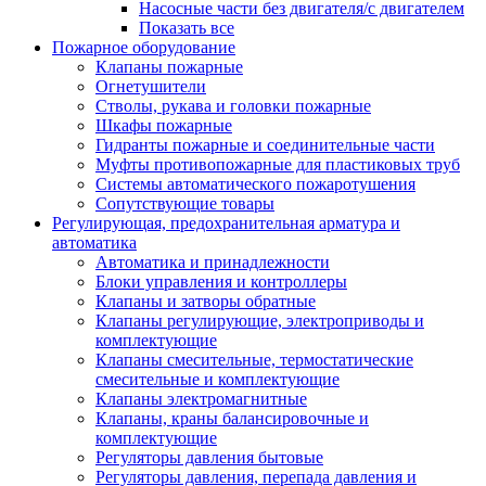
Насосные части без двигателя/с двигателем
Показать все
Пожарное оборудование
Клапаны пожарные
Огнетушители
Стволы, рукава и головки пожарные
Шкафы пожарные
Гидранты пожарные и соединительные части
Муфты противопожарные для пластиковых труб
Системы автоматического пожаротушения
Сопутствующие товары
Регулирующая, предохранительная арматура и
автоматика
Автоматика и принадлежности
Блоки управления и контроллеры
Клапаны и затворы обратные
Клапаны регулирующие, электроприводы и
комплектующие
Клапаны смесительные, термостатические
смесительные и комплектующие
Клапаны электромагнитные
Клапаны, краны балансировочные и
комплектующие
Регуляторы давления бытовые
Регуляторы давления, перепада давления и