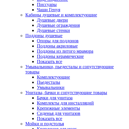
Писсуары
Чаши Генуя
Кабины душевые и комплектующие
Душевые двери
Душевые ограждения
Душевые стенки
Поддоны душевые
Опоры для поддонов
Поддоны акриловые
Поддоны из литого мрамора
Поддоны керамические
Показать все
Умывальники, пьедесталы и сопутствующие
товары
Комплектующие
Пьедесталы
Умывальники
Унитазы, бачки и сопутствующие товары
Бачки для унитаза
Комплекты для инсталляций
Крепежные элементы
Сиденья для унитазов
Показать все
Мойки и подстолья
Крепления для моек