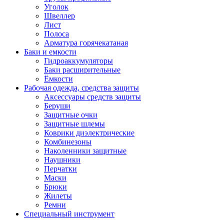
Уголок
Швеллер
Лист
Полоса
Арматура горячекатаная
Баки и емкости
Гидроаккумуляторы
Баки расширительные
Ёмкости
Рабочая одежда, средства защиты
Аксессуары средств защиты
Беруши
Защитные очки
Защитные шлемы
Коврики диэлектрические
Комбинезоны
Наколенники защитные
Наушники
Перчатки
Маски
Брюки
Жилеты
Ремни
Специальный инструмент