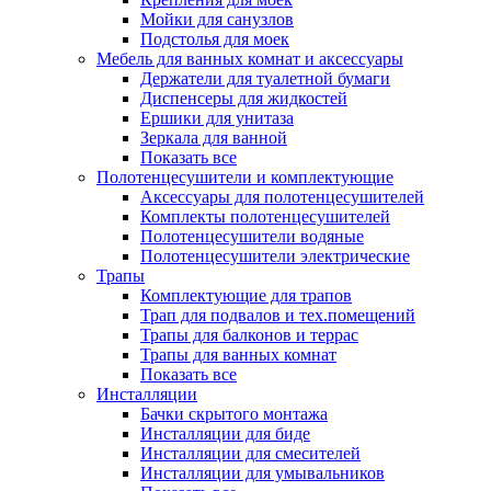
Мойки для санузлов
Подстолья для моек
Мебель для ванных комнат и аксессуары
Держатели для туалетной бумаги
Диспенсеры для жидкостей
Ершики для унитаза
Зеркала для ванной
Показать все
Полотенцесушители и комплектующие
Аксессуары для полотенцесушителей
Комплекты полотенцесушителей
Полотенцесушители водяные
Полотенцесушители электрические
Трапы
Комплектующие для трапов
Трап для подвалов и тех.помещений
Трапы для балконов и террас
Трапы для ванных комнат
Показать все
Инсталляции
Бачки скрытого монтажа
Инсталляции для биде
Инсталляции для смесителей
Инсталляции для умывальников