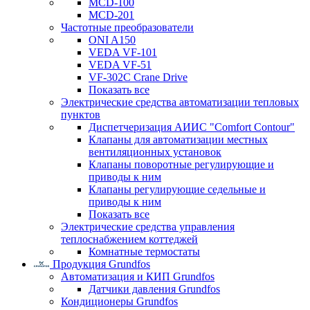
MCD-100
MCD-201
Частотные преобразователи
ONI A150
VEDA VF-101
VEDA VF-51
VF-302C Crane Drive
Показать все
Электрические средства автоматизации тепловых
пунктов
Диспетчеризация АИИС "Comfort Contour"
Клапаны для автоматизации местных
вентиляционных установок
Клапаны поворотные регулирующие и
приводы к ним
Клапаны регулирующие седельные и
приводы к ним
Показать все
Электрические средства управления
теплоснабжением коттеджей
Комнатные термостаты
Продукция Grundfos
Автоматизация и КИП Grundfos
Датчики давления Grundfos
Кондиционеры Grundfos