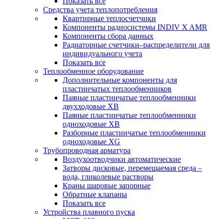
Показать все
Средства учета теплопотребления
Квартирные теплосчетчики
Компоненты радиосистемы INDIV X AMR
Компоненты сбора данных
Радиаторные счетчики–распределители для
индивидуального учета
Показать все
Теплообменное оборудование
Дополнительные компоненты для
пластинчатых теплообменников
Паяные пластинчатые теплообменники
двухходовые XB
Паяные пластинчатые теплообменники
одноходовые ХВ
Разборные пластинчатые теплообменники
одноходовые ХG
Трубопроводная арматура
Воздухоотводчики автоматические
Затворы дисковые, перемещаемая среда –
вода, гликолевые растворы
Краны шаровые запорные
Обратные клапаны
Показать все
Устройства плавного пуска