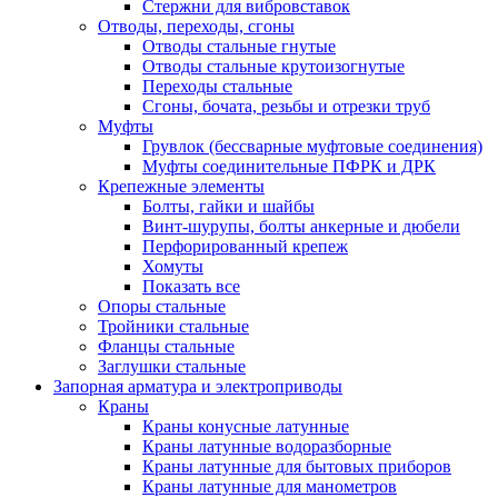
Стержни для вибровставок
Отводы, переходы, сгоны
Отводы стальные гнутые
Отводы стальные крутоизогнутые
Переходы стальные
Сгоны, бочата, резьбы и отрезки труб
Муфты
Грувлок (бессварные муфтовые соединения)
Муфты соединительные ПФРК и ДРК
Крепежные элементы
Болты, гайки и шайбы
Винт-шурупы, болты анкерные и дюбели
Перфорированный крепеж
Хомуты
Показать все
Опоры стальные
Тройники стальные
Фланцы стальные
Заглушки стальные
Запорная арматура и электроприводы
Краны
Краны конусные латунные
Краны латунные водоразборные
Краны латунные для бытовых приборов
Краны латунные для манометров