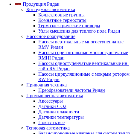
Продукция Ридан
Коттеджная автоматика
Коллекторные группы
Комнатные термостаты
Термоэлектрические приводы
Узлы смешения для теплого пола Ридан
Насосное оборудование
Насосы вертикальные многоступенчатые
RMV Ридан
Насосы горизонтальные многоступенчатые
RMHI Ридан
Насосы одноступенчатые вертикальные ин-
лайн RV Ридан
Насосы циркуляционные с мокрым ротором
RW Ридан
Приводная техника
Преобразователи частоты Ридан
Промышленная автоматика
Аксессуары
Датчики CO2
Датчики влажности
Датчики температуры
Показать все
Тепловая автоматика
Балансировочные клапаны для систем тепло-