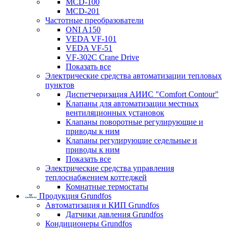
MCD-100
MCD-201
Частотные преобразователи
ONI A150
VEDA VF-101
VEDA VF-51
VF-302C Crane Drive
Показать все
Электрические средства автоматизации тепловых
пунктов
Диспетчеризация АИИС "Comfort Contour"
Клапаны для автоматизации местных
вентиляционных установок
Клапаны поворотные регулирующие и
приводы к ним
Клапаны регулирующие седельные и
приводы к ним
Показать все
Электрические средства управления
теплоснабжением коттеджей
Комнатные термостаты
Продукция Grundfos
Автоматизация и КИП Grundfos
Датчики давления Grundfos
Кондиционеры Grundfos