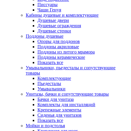
Писсуары
Чаши Генуя
Кабины душевые и комплектующие
Душевые двери
Душевые ограждения
Душевые стенки
Поддоны душевые
Опоры для поддонов
Поддоны акриловые
Поддоны из литого мрамора
Поддоны керамические
Показать все
Умывальники, пьедесталы и сопутствующие
товары
Комплектующие
Пьедесталы
Умывальники
Унитазы, бачки и сопутствующие товары
Бачки для унитаза
Комплекты для инсталляций
Крепежные элементы
Сиденья для унитазов
Показать все
Мойки и подстолья
Крепления для моек