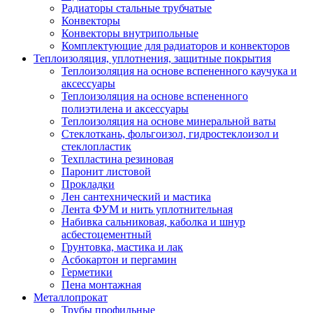
Радиаторы стальные трубчатые
Конвекторы
Конвекторы внутрипольные
Комплектующие для радиаторов и конвекторов
Теплоизоляция, уплотнения, защитные покрытия
Теплоизоляция на основе вспененного каучука и
аксессуары
Теплоизоляция на основе вспененного
полиэтилена и аксессуары
Теплоизоляция на основе минеральной ваты
Стеклоткань, фольгоизол, гидростеклоизол и
стеклопластик
Техпластина резиновая
Паронит листовой
Прокладки
Лен сантехнический и мастика
Лента ФУМ и нить уплотнительная
Набивка сальниковая, каболка и шнур
асбестоцементный
Грунтовка, мастика и лак
Асбокартон и пергамин
Герметики
Пена монтажная
Металлопрокат
Трубы профильные