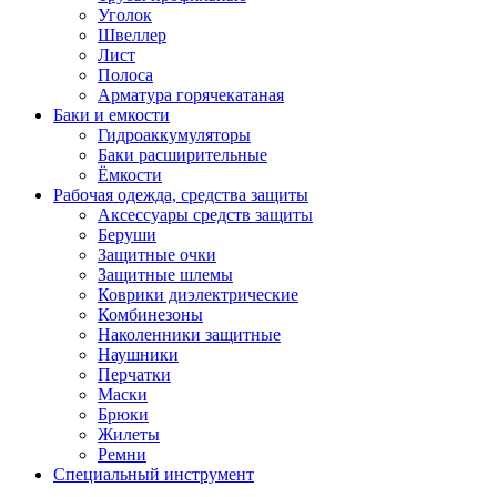
Уголок
Швеллер
Лист
Полоса
Арматура горячекатаная
Баки и емкости
Гидроаккумуляторы
Баки расширительные
Ёмкости
Рабочая одежда, средства защиты
Аксессуары средств защиты
Беруши
Защитные очки
Защитные шлемы
Коврики диэлектрические
Комбинезоны
Наколенники защитные
Наушники
Перчатки
Маски
Брюки
Жилеты
Ремни
Специальный инструмент