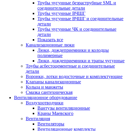
Трубы чугунные безраструбные SML и
соединительные детали
Трубы чугунные ВЧШГ
Трубы чугунные ВЧШГ и соединительные
детали
Трубы чугунные ЧК и соединительные
детали
Показать все
Канализационные люки
Люки, дождеприемники и колодцы
полимерные
Люки, дождеприемники и трапы чугунные
Трубы асбестоцементные и соединительные
детали
Воронки, лотки водосточные и комплектующие
Клапаны канализационные
Кольца и манжеты
Смазка сантехническая
Вентиляционное оборудование
Воздухоотводчики
Вантузы вентиляционные
Краны Маевского
Вентиляция
Вентиляторы
Вентиляционные комплекты