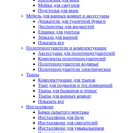
Мойки для санузлов
Подстолья для моек
Мебель для ванных комнат и аксессуары
Держатели для туалетной бумаги
Диспенсеры для жидкостей
Ершики для унитаза
Зеркала для ванной
Показать все
Полотенцесушители и комплектующие
Аксессуары для полотенцесушителей
Комплекты полотенцесушителей
Полотенцесушители водяные
Полотенцесушители электрические
Трапы
Комплектующие для трапов
Трап для подвалов и тех.помещений
Трапы для балконов и террас
Трапы для ванных комнат
Показать все
Инсталляции
Бачки скрытого монтажа
Инсталляции для биде
Инсталляции для смесителей
Инсталляции для умывальников