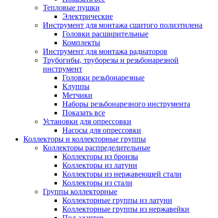
Тепловые пушки
Электрические
Инструмент для монтажа сшитого полиэтилена
Головки расширительные
Комплекты
Инструмент для монтажа радиаторов
Трубогибы, труборезы и резьбонарезной
инструмент
Головки резьбонарезные
Клуппы
Метчики
Наборы резьбонарезного инструмента
Показать все
Установки для опрессовки
Насосы для опрессовки
Коллекторы и коллекторные группы
Коллекторы распределительные
Коллекторы из бронзы
Коллекторы из латуни
Коллекторы из нержавеющей стали
Коллекторы из стали
Группы коллекторные
Коллекторные группы из латуни
Коллекторные группы из нержавейки
Под адаптер