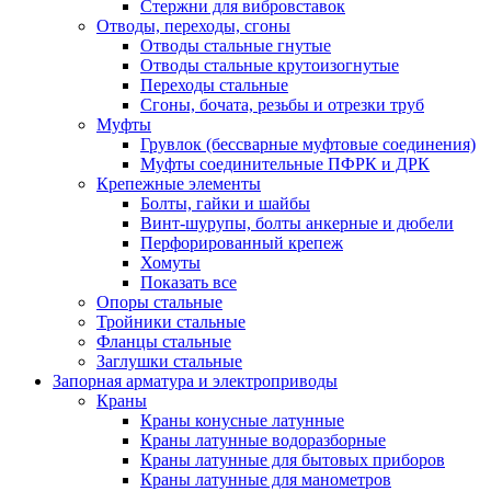
Стержни для вибровставок
Отводы, переходы, сгоны
Отводы стальные гнутые
Отводы стальные крутоизогнутые
Переходы стальные
Сгоны, бочата, резьбы и отрезки труб
Муфты
Грувлок (бессварные муфтовые соединения)
Муфты соединительные ПФРК и ДРК
Крепежные элементы
Болты, гайки и шайбы
Винт-шурупы, болты анкерные и дюбели
Перфорированный крепеж
Хомуты
Показать все
Опоры стальные
Тройники стальные
Фланцы стальные
Заглушки стальные
Запорная арматура и электроприводы
Краны
Краны конусные латунные
Краны латунные водоразборные
Краны латунные для бытовых приборов
Краны латунные для манометров