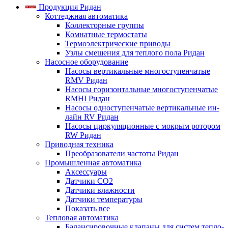
Продукция Ридан
Коттеджная автоматика
Коллекторные группы
Комнатные термостаты
Термоэлектрические приводы
Узлы смешения для теплого пола Ридан
Насосное оборудование
Насосы вертикальные многоступенчатые
RMV Ридан
Насосы горизонтальные многоступенчатые
RMHI Ридан
Насосы одноступенчатые вертикальные ин-
лайн RV Ридан
Насосы циркуляционные с мокрым ротором
RW Ридан
Приводная техника
Преобразователи частоты Ридан
Промышленная автоматика
Аксессуары
Датчики CO2
Датчики влажности
Датчики температуры
Показать все
Тепловая автоматика
Балансировочные клапаны для систем тепло-