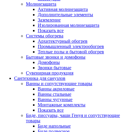
Молниезащита
Активная молниезащита
Дополнительные элементы
Заземление
Изолированная молниезащита
Показать все
Системы обогрева
Архитектурный обогрев
Промышленный электрообогрев
Теплые полы и бытовой обогрев
Бытовые звонки и домофоны
Домофоны
Звонки бытовые
Сувенирная продукция
Сантехника для санузлов
Ванны и сопутствующие товары
Ванны акриловые
Ванны стальные
Ванны чугунные
Монтажные комплекты
Показать все
Биде, писсуары, чаши Генуя и сопутствующие
товары
Биде напольные
Биде подвесное