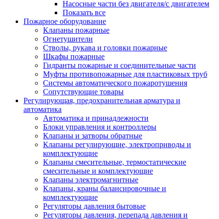
Насосные части без двигателя/с двигателем
Показать все
Пожарное оборудование
Клапаны пожарные
Огнетушители
Стволы, рукава и головки пожарные
Шкафы пожарные
Гидранты пожарные и соединительные части
Муфты противопожарные для пластиковых труб
Системы автоматического пожаротушения
Сопутствующие товары
Регулирующая, предохранительная арматура и
автоматика
Автоматика и принадлежности
Блоки управления и контроллеры
Клапаны и затворы обратные
Клапаны регулирующие, электроприводы и
комплектующие
Клапаны смесительные, термостатические
смесительные и комплектующие
Клапаны электромагнитные
Клапаны, краны балансировочные и
комплектующие
Регуляторы давления бытовые
Регуляторы давления, перепада давления и