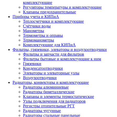
комплектующие
Регуляторы температуры и комплектующие
Клапаны предохранительные
Приборы учета и КИПиА
Теплосчетчики и комплектующие
Счётчики воды
Манометры
Термометры и оправы
Термоманометры
Комплектующие для КИПиА
Фильтры, грязевики, элеваторы и воздухоотводчики
Фильтры и запчасти для фильтров
Фильтры бытовые и комплектующие к ним
Грязевики
Конденсатоотводчики
Элеваторы и элеваторные узлы
Воздухоотводчики
Радиаторы, конвекторы и комплектующие
Радиаторы алюминиевые
Радиаторы биметаллические
Клапаны и элементы термостатические
Узлы подключения для радиаторов
Регистры отопительные РГТ
Радиаторы чугунные
Радиаторы стальные панельные