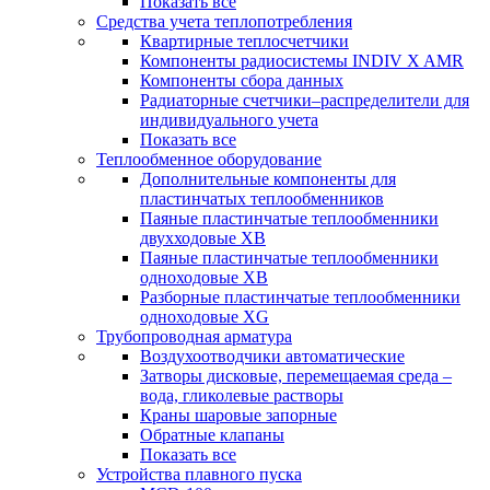
Показать все
Средства учета теплопотребления
Квартирные теплосчетчики
Компоненты радиосистемы INDIV X AMR
Компоненты сбора данных
Радиаторные счетчики–распределители для
индивидуального учета
Показать все
Теплообменное оборудование
Дополнительные компоненты для
пластинчатых теплообменников
Паяные пластинчатые теплообменники
двухходовые XB
Паяные пластинчатые теплообменники
одноходовые ХВ
Разборные пластинчатые теплообменники
одноходовые ХG
Трубопроводная арматура
Воздухоотводчики автоматические
Затворы дисковые, перемещаемая среда –
вода, гликолевые растворы
Краны шаровые запорные
Обратные клапаны
Показать все
Устройства плавного пуска