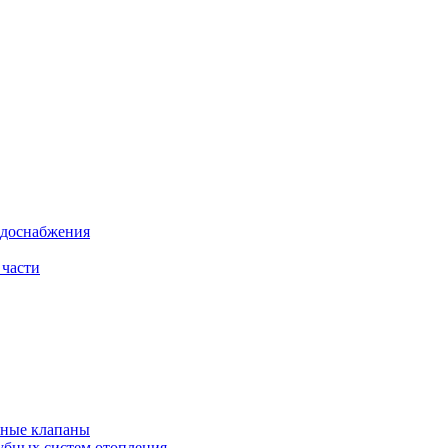
одоснабжения
 части
рные клапаны
убных систем отопления