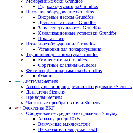
Мембранные баки Grundfos
Гидроаккумуляторы Grundfos
Насосное оборудование Grundfos
Вихревые насосы Grundfos
Дренажные насосы Grundfos
Запчасти для насосов Grundfos
Канализационные установки Grundfos
Показать все
Пожарное оборудование Grundfos
Установки для пожаротушения
Трубопроводная арматура Grundfos
Компенсаторы Grundfos
Обратные клапаны Grundfos
Фитинги, фланцы, камлоки Grundfos
Фланцы
Системы Siemens
Аксессуары и периферийное оборудование Siemens
Двигатели Siemens
Приводы Siemens
Частотные преобразователи Siemens
Электрика EKF
Оборудование среднего напряжения Stingray
Аксессуары до 10кВ
Вакуумные выключатели
Выключатели нагрузки 10кВ