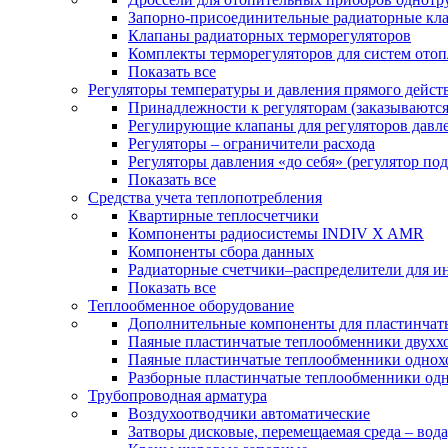
Запорно-присоединительные радиаторные кл
Клапаны радиаторных терморегуляторов
Комплекты терморегуляторов для систем ото
Показать все
Регуляторы температуры и давления прямого дейст
Принадлежности к регуляторам (заказываютс
Регулирующие клапаны для регуляторов давле
Регуляторы – ограничители расхода
Регуляторы давления «до себя» (регулятор по
Показать все
Средства учета теплопотребления
Квартирные теплосчетчики
Компоненты радиосистемы INDIV X AMR
Компоненты сбора данных
Радиаторные счетчики–распределители для и
Показать все
Теплообменное оборудование
Дополнительные компоненты для пластинчат
Паяные пластинчатые теплообменники двухх
Паяные пластинчатые теплообменники одно
Разборные пластинчатые теплообменники од
Трубопроводная арматура
Воздухоотводчики автоматические
Затворы дисковые, перемещаемая среда – вода