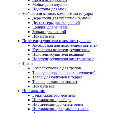
Мойки для санузлов
Подстолья для моек
Мебель для ванных комнат и аксессуары
Держатели для туалетной бумаги
Диспенсеры для жидкостей
Ершики для унитаза
Зеркала для ванной
Показать все
Полотенцесушители и комплектующие
Аксессуары для полотенцесушителей
Комплекты полотенцесушителей
Полотенцесушители водяные
Полотенцесушители электрические
Трапы
Комплектующие для трапов
Трап для подвалов и тех.помещений
Трапы для балконов и террас
Трапы для ванных комнат
Показать все
Инсталляции
Бачки скрытого монтажа
Инсталляции для биде
Инсталляции для смесителей
Инсталляции для умывальников