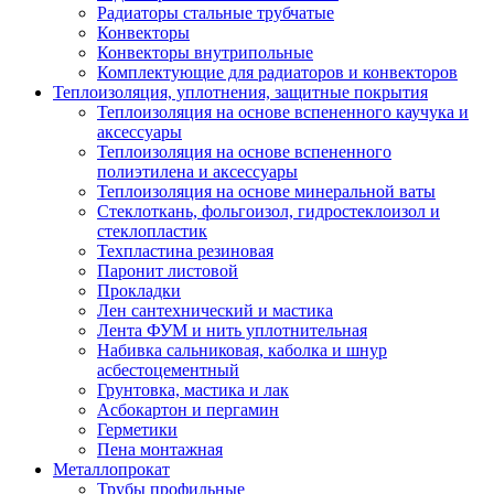
Радиаторы стальные трубчатые
Конвекторы
Конвекторы внутрипольные
Комплектующие для радиаторов и конвекторов
Теплоизоляция, уплотнения, защитные покрытия
Теплоизоляция на основе вспененного каучука и
аксессуары
Теплоизоляция на основе вспененного
полиэтилена и аксессуары
Теплоизоляция на основе минеральной ваты
Стеклоткань, фольгоизол, гидростеклоизол и
стеклопластик
Техпластина резиновая
Паронит листовой
Прокладки
Лен сантехнический и мастика
Лента ФУМ и нить уплотнительная
Набивка сальниковая, каболка и шнур
асбестоцементный
Грунтовка, мастика и лак
Асбокартон и пергамин
Герметики
Пена монтажная
Металлопрокат
Трубы профильные