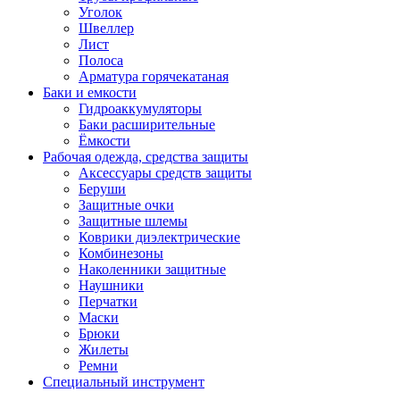
Уголок
Швеллер
Лист
Полоса
Арматура горячекатаная
Баки и емкости
Гидроаккумуляторы
Баки расширительные
Ёмкости
Рабочая одежда, средства защиты
Аксессуары средств защиты
Беруши
Защитные очки
Защитные шлемы
Коврики диэлектрические
Комбинезоны
Наколенники защитные
Наушники
Перчатки
Маски
Брюки
Жилеты
Ремни
Специальный инструмент