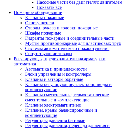
Насосные части без двигателя/с двигателем
Показать все
Пожарное оборудование
Клапаны пожарные
Огнетушители
Стволы, рукава и головки пожарные
Шкафы пожарные
Гидранты пожарные и соединительные части
Муфты противопожарные для пластиковых труб
Системы автоматического пожаротушения
Сопутствующие товары
Регулирующая, предохранительная арматура и
автоматика
Автоматика и принадлежности
Блоки управления и контроллеры
Клапаны и затворы обратные
Клапаны регулирующие, электроприводы и
комплектующие
Клапаны смесительные, термостатические
смесительные и комплектующие
Клапаны электромагнитные
Клапаны, краны балансировочные и
комплектующие
Регуляторы давления бытовые
Регуляторы давления, перепада давления и