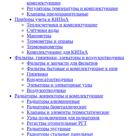
комплектующие
Регуляторы температуры и комплектующие
Клапаны предохранительные
Приборы учета и КИПиА
Теплосчетчики и комплектующие
Счётчики воды
Манометры
Термометры и оправы
Термоманометры
Комплектующие для КИПиА
Фильтры, грязевики, элеваторы и воздухоотводчики
Фильтры и запчасти для фильтров
Фильтры бытовые и комплектующие к ним
Грязевики
Конденсатоотводчики
Элеваторы и элеваторные узлы
Воздухоотводчики
Радиаторы, конвекторы и комплектующие
Радиаторы алюминиевые
Радиаторы биметаллические
Клапаны и элементы термостатические
Узлы подключения для радиаторов
Регистры отопительные РГТ
Радиаторы чугунные
Радиаторы стальные панельные