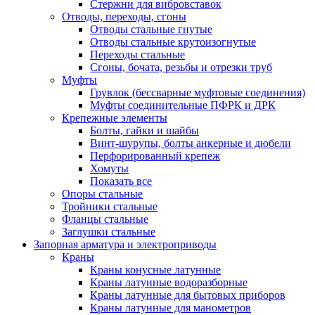
Стержни для вибровставок
Отводы, переходы, сгоны
Отводы стальные гнутые
Отводы стальные крутоизогнутые
Переходы стальные
Сгоны, бочата, резьбы и отрезки труб
Муфты
Грувлок (бессварные муфтовые соединения)
Муфты соединительные ПФРК и ДРК
Крепежные элементы
Болты, гайки и шайбы
Винт-шурупы, болты анкерные и дюбели
Перфорированный крепеж
Хомуты
Показать все
Опоры стальные
Тройники стальные
Фланцы стальные
Заглушки стальные
Запорная арматура и электроприводы
Краны
Краны конусные латунные
Краны латунные водоразборные
Краны латунные для бытовых приборов
Краны латунные для манометров