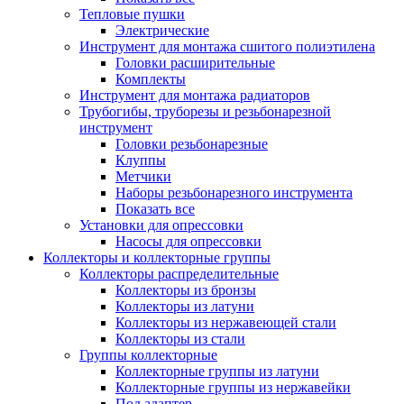
Тепловые пушки
Электрические
Инструмент для монтажа сшитого полиэтилена
Головки расширительные
Комплекты
Инструмент для монтажа радиаторов
Трубогибы, труборезы и резьбонарезной
инструмент
Головки резьбонарезные
Клуппы
Метчики
Наборы резьбонарезного инструмента
Показать все
Установки для опрессовки
Насосы для опрессовки
Коллекторы и коллекторные группы
Коллекторы распределительные
Коллекторы из бронзы
Коллекторы из латуни
Коллекторы из нержавеющей стали
Коллекторы из стали
Группы коллекторные
Коллекторные группы из латуни
Коллекторные группы из нержавейки
Под адаптер