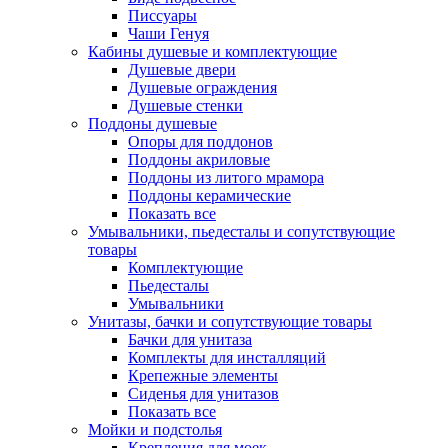
Писсуары
Чаши Генуя
Кабины душевые и комплектующие
Душевые двери
Душевые ограждения
Душевые стенки
Поддоны душевые
Опоры для поддонов
Поддоны акриловые
Поддоны из литого мрамора
Поддоны керамические
Показать все
Умывальники, пьедесталы и сопутствующие
товары
Комплектующие
Пьедесталы
Умывальники
Унитазы, бачки и сопутствующие товары
Бачки для унитаза
Комплекты для инсталляций
Крепежные элементы
Сиденья для унитазов
Показать все
Мойки и подстолья
Крепления для моек