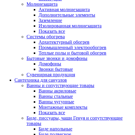
Молниезащита
Активная молниезащита
Дополнительные элементы
Заземление
Изолированная молниезащита
Показать все
Системы обогрева
Архитектурный обогрев
Промышленный электрообогрев
Теплые полы и бытовой обогрев
Бытовые звонки и домофоны
Домофоны
Звонки бытовые
Сувенирная продукция
Сантехника для санузлов
Ванны и сопутствующие товары
Ванны акриловые
Ванны стальные
Ванны чугунные
Монтажные комплекты
Показать все
Биде, писсуары, чаши Генуя и сопутствующие
товары
Биде напольные
Биде подвесное