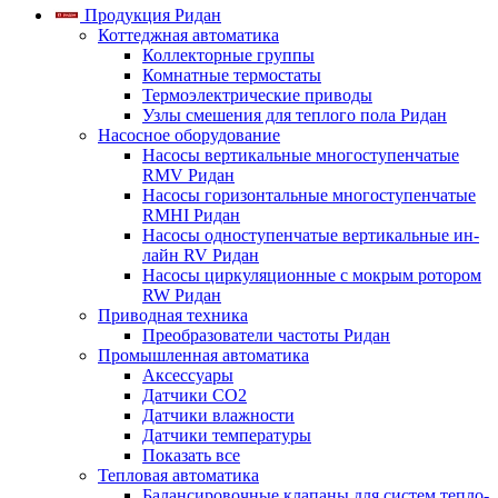
Продукция Ридан
Коттеджная автоматика
Коллекторные группы
Комнатные термостаты
Термоэлектрические приводы
Узлы смешения для теплого пола Ридан
Насосное оборудование
Насосы вертикальные многоступенчатые
RMV Ридан
Насосы горизонтальные многоступенчатые
RMHI Ридан
Насосы одноступенчатые вертикальные ин-
лайн RV Ридан
Насосы циркуляционные с мокрым ротором
RW Ридан
Приводная техника
Преобразователи частоты Ридан
Промышленная автоматика
Аксессуары
Датчики CO2
Датчики влажности
Датчики температуры
Показать все
Тепловая автоматика
Балансировочные клапаны для систем тепло-