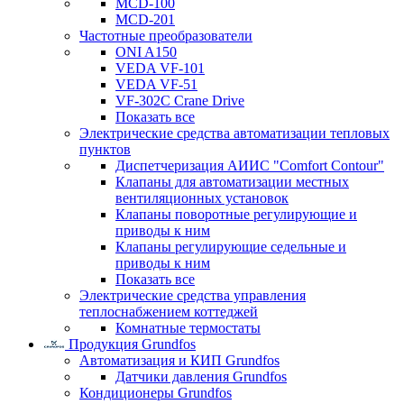
MCD-100
MCD-201
Частотные преобразователи
ONI A150
VEDA VF-101
VEDA VF-51
VF-302C Crane Drive
Показать все
Электрические средства автоматизации тепловых
пунктов
Диспетчеризация АИИС "Comfort Contour"
Клапаны для автоматизации местных
вентиляционных установок
Клапаны поворотные регулирующие и
приводы к ним
Клапаны регулирующие седельные и
приводы к ним
Показать все
Электрические средства управления
теплоснабжением коттеджей
Комнатные термостаты
Продукция Grundfos
Автоматизация и КИП Grundfos
Датчики давления Grundfos
Кондиционеры Grundfos