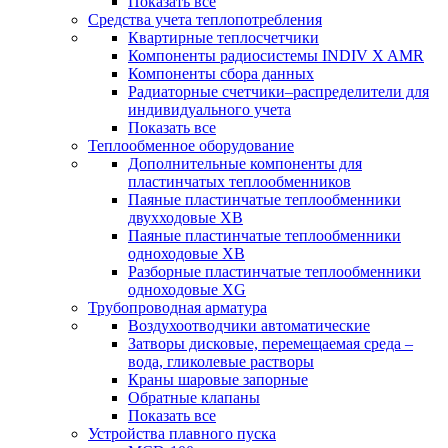
Показать все
Средства учета теплопотребления
Квартирные теплосчетчики
Компоненты радиосистемы INDIV X AMR
Компоненты сбора данных
Радиаторные счетчики–распределители для
индивидуального учета
Показать все
Теплообменное оборудование
Дополнительные компоненты для
пластинчатых теплообменников
Паяные пластинчатые теплообменники
двухходовые XB
Паяные пластинчатые теплообменники
одноходовые ХВ
Разборные пластинчатые теплообменники
одноходовые ХG
Трубопроводная арматура
Воздухоотводчики автоматические
Затворы дисковые, перемещаемая среда –
вода, гликолевые растворы
Краны шаровые запорные
Обратные клапаны
Показать все
Устройства плавного пуска