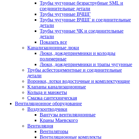
Трубы чугунные безраструбные SML и
соединительные детали
Трубы чугунные ВЧШГ
Трубы чугунные ВЧШГ и соединительные
детали
Трубы чугунные ЧК и соединительные
детали
Показать все
Канализационные люки
Люки, дождеприемники и колодцы
полимерные
Люки, дождеприемники и трапы чугунные
Трубы асбестоцементные и соединительные
детали
Воронки, лотки водосточные и комплектующие
Клапаны канализационные
Кольца и манжеты
Смазка сантехническая
Вентиляционное оборудование
Воздухоотводчики
Вантузы вентиляционные
Краны Маевского
Вентиляция
Вентиляторы
Вентиляционные комплекты