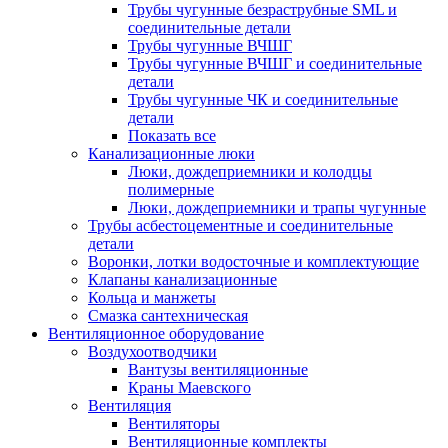
Трубы чугунные безраструбные SML и
соединительные детали
Трубы чугунные ВЧШГ
Трубы чугунные ВЧШГ и соединительные
детали
Трубы чугунные ЧК и соединительные
детали
Показать все
Канализационные люки
Люки, дождеприемники и колодцы
полимерные
Люки, дождеприемники и трапы чугунные
Трубы асбестоцементные и соединительные
детали
Воронки, лотки водосточные и комплектующие
Клапаны канализационные
Кольца и манжеты
Смазка сантехническая
Вентиляционное оборудование
Воздухоотводчики
Вантузы вентиляционные
Краны Маевского
Вентиляция
Вентиляторы
Вентиляционные комплекты