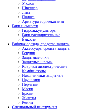
Уголок
Швеллер
Лист
Полоса
Арматура горячекатаная
Баки и емкости
Гидроаккумуляторы
Баки расширительные
Ёмкости
Рабочая одежда, средства защиты
Аксессуары средств защиты
Беруши
Защитные очки
Защитные шлемы
Коврики диэлектрические
Комбинезоны
Наколенники защитные
Наушники
Перчатки
Маски
Брюки
Жилеты
Ремни
Специальный инструмент