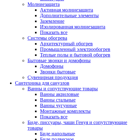
Молниезащита
Активная молниезащита
Дополнительные элементы
Заземление
Изолированная молниезащита
Показать все
Системы обогрева
Архитектурный обогрев
Промышленный электрообогрев
Теплые полы и бытовой обогрев
Бытовые звонки и домофоны
Домофоны
Звонки бытовые
Сувенирная продукция
Сантехника для санузлов
Ванны и сопутствующие товары
Ванны акриловые
Ванны стальные
Ванны чугунные
Монтажные комплекты
Показать все
Биде, писсуары, чаши Генуя и сопутствующие
товары
Биде напольные
Биде подвесное