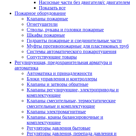
Насосные части без двигателя/с двигателем
Показать все
Пожарное оборудование
Клапаны пожарные
Огнетушители
Стволы, рукава и головки пожарные
Шкафы пожарные
Гидранты пожарные и соединительные части
Муфты противопожарные для пластиковых труб
Системы автоматического пожаротушения
Сопутствующие товары
Регулирующая, предохранительная арматура и
автоматика
Автоматика и принадлежности
Блоки управления и контроллеры
Клапаны и затворы обратные
Клапаны регулирующие, электроприводы и
комплектующие
Клапаны смесительные, термостатические
смесительные и комплектующие
Клапаны электромагнитные
Клапаны, краны балансировочные и
комплектующие
Регуляторы давления бытовые
Регуляторы давления, перепада давления и