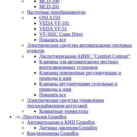
MCD-100
MCD-201
Частотные преобразователи
ONI A150
VEDA VF-101
VEDA VF-51
VF-302C Crane Drive
Показать все
Электрические средства автоматизации тепловых
пунктов
Диспетчеризация АИИС "Comfort Contour"
Клапаны для автоматизации местных
вентиляционных установок
Клапаны поворотные регулирующие и
приводы к ним
Клапаны регулирующие седельные и
приводы к ним
Показать все
Электрические средства управления
теплоснабжением коттеджей
Комнатные термостаты
Продукция Grundfos
Автоматизация и КИП Grundfos
Датчики давления Grundfos
Кондиционеры Grundfos