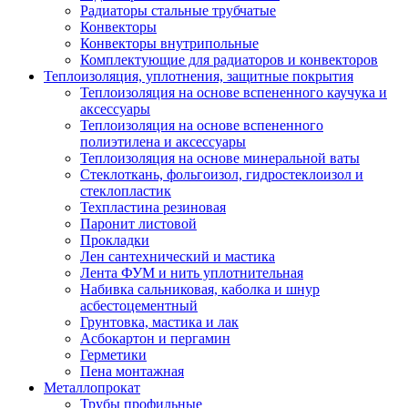
Радиаторы стальные трубчатые
Конвекторы
Конвекторы внутрипольные
Комплектующие для радиаторов и конвекторов
Теплоизоляция, уплотнения, защитные покрытия
Теплоизоляция на основе вспененного каучука и
аксессуары
Теплоизоляция на основе вспененного
полиэтилена и аксессуары
Теплоизоляция на основе минеральной ваты
Стеклоткань, фольгоизол, гидростеклоизол и
стеклопластик
Техпластина резиновая
Паронит листовой
Прокладки
Лен сантехнический и мастика
Лента ФУМ и нить уплотнительная
Набивка сальниковая, каболка и шнур
асбестоцементный
Грунтовка, мастика и лак
Асбокартон и пергамин
Герметики
Пена монтажная
Металлопрокат
Трубы профильные