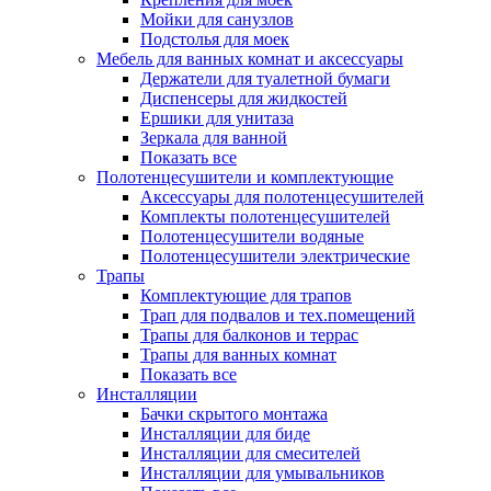
Мойки для санузлов
Подстолья для моек
Мебель для ванных комнат и аксессуары
Держатели для туалетной бумаги
Диспенсеры для жидкостей
Ершики для унитаза
Зеркала для ванной
Показать все
Полотенцесушители и комплектующие
Аксессуары для полотенцесушителей
Комплекты полотенцесушителей
Полотенцесушители водяные
Полотенцесушители электрические
Трапы
Комплектующие для трапов
Трап для подвалов и тех.помещений
Трапы для балконов и террас
Трапы для ванных комнат
Показать все
Инсталляции
Бачки скрытого монтажа
Инсталляции для биде
Инсталляции для смесителей
Инсталляции для умывальников