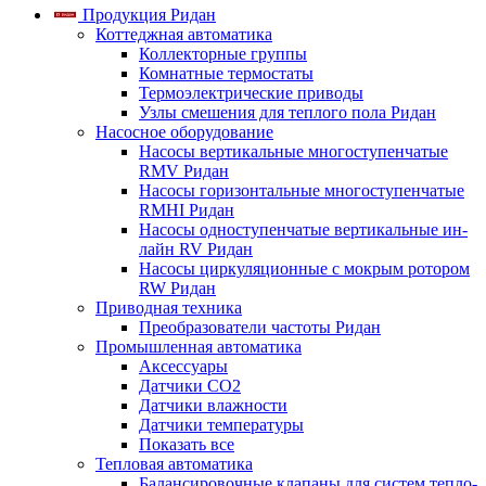
Продукция Ридан
Коттеджная автоматика
Коллекторные группы
Комнатные термостаты
Термоэлектрические приводы
Узлы смешения для теплого пола Ридан
Насосное оборудование
Насосы вертикальные многоступенчатые
RMV Ридан
Насосы горизонтальные многоступенчатые
RMHI Ридан
Насосы одноступенчатые вертикальные ин-
лайн RV Ридан
Насосы циркуляционные с мокрым ротором
RW Ридан
Приводная техника
Преобразователи частоты Ридан
Промышленная автоматика
Аксессуары
Датчики CO2
Датчики влажности
Датчики температуры
Показать все
Тепловая автоматика
Балансировочные клапаны для систем тепло-