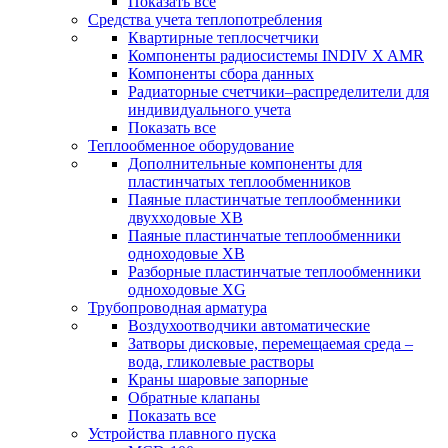
Показать все
Средства учета теплопотребления
Квартирные теплосчетчики
Компоненты радиосистемы INDIV X AMR
Компоненты сбора данных
Радиаторные счетчики–распределители для
индивидуального учета
Показать все
Теплообменное оборудование
Дополнительные компоненты для
пластинчатых теплообменников
Паяные пластинчатые теплообменники
двухходовые XB
Паяные пластинчатые теплообменники
одноходовые ХВ
Разборные пластинчатые теплообменники
одноходовые ХG
Трубопроводная арматура
Воздухоотводчики автоматические
Затворы дисковые, перемещаемая среда –
вода, гликолевые растворы
Краны шаровые запорные
Обратные клапаны
Показать все
Устройства плавного пуска