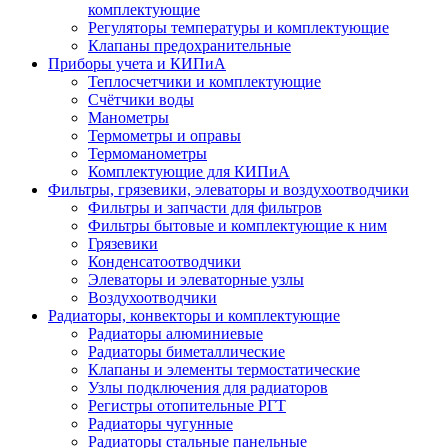
комплектующие
Регуляторы температуры и комплектующие
Клапаны предохранительные
Приборы учета и КИПиА
Теплосчетчики и комплектующие
Счётчики воды
Манометры
Термометры и оправы
Термоманометры
Комплектующие для КИПиА
Фильтры, грязевики, элеваторы и воздухоотводчики
Фильтры и запчасти для фильтров
Фильтры бытовые и комплектующие к ним
Грязевики
Конденсатоотводчики
Элеваторы и элеваторные узлы
Воздухоотводчики
Радиаторы, конвекторы и комплектующие
Радиаторы алюминиевые
Радиаторы биметаллические
Клапаны и элементы термостатические
Узлы подключения для радиаторов
Регистры отопительные РГТ
Радиаторы чугунные
Радиаторы стальные панельные