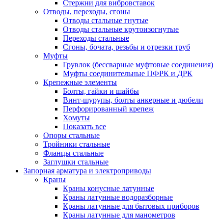
Стержни для вибровставок
Отводы, переходы, сгоны
Отводы стальные гнутые
Отводы стальные крутоизогнутые
Переходы стальные
Сгоны, бочата, резьбы и отрезки труб
Муфты
Грувлок (бессварные муфтовые соединения)
Муфты соединительные ПФРК и ДРК
Крепежные элементы
Болты, гайки и шайбы
Винт-шурупы, болты анкерные и дюбели
Перфорированный крепеж
Хомуты
Показать все
Опоры стальные
Тройники стальные
Фланцы стальные
Заглушки стальные
Запорная арматура и электроприводы
Краны
Краны конусные латунные
Краны латунные водоразборные
Краны латунные для бытовых приборов
Краны латунные для манометров