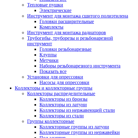
Тепловые пушки
Электрические
Инструмент для монтажа сшитого полиэтилена
Головки расширительные
Комплекты
Инструмент для монтажа радиаторов
Трубогибы, труборезы и резьбонарезной
инструмент
Головки резьбонарезные
Клуппы
Метчики
Наборы резьбонарезного инструмента
Показать все
Установки для опрессовки
Насосы для опрессовки
Коллекторы и коллекторные группы
Коллекторы распределительные
Коллекторы из бронзы
Коллекторы из латуни
Коллекторы из нержавеющей стали
Коллекторы из стали
Группы коллекторные
Коллекторные группы из латуни
Коллекторные группы из нержавейки
Под адаптер