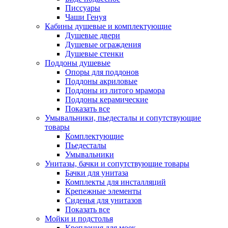
Писсуары
Чаши Генуя
Кабины душевые и комплектующие
Душевые двери
Душевые ограждения
Душевые стенки
Поддоны душевые
Опоры для поддонов
Поддоны акриловые
Поддоны из литого мрамора
Поддоны керамические
Показать все
Умывальники, пьедесталы и сопутствующие
товары
Комплектующие
Пьедесталы
Умывальники
Унитазы, бачки и сопутствующие товары
Бачки для унитаза
Комплекты для инсталляций
Крепежные элементы
Сиденья для унитазов
Показать все
Мойки и подстолья
Крепления для моек