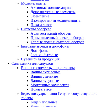
Молниезащита
Активная молниезащита
Дополнительные элементы
Заземление
Изолированная молниезащита
Показать все
Системы обогрева
Архитектурный обогрев
Промышленный электрообогрев
Теплые полы и бытовой обогрев
Бытовые звонки и домофоны
Домофоны
Звонки бытовые
Сувенирная продукция
Сантехника для санузлов
Ванны и сопутствующие товары
Ванны акриловые
Ванны стальные
Ванны чугунные
Монтажные комплекты
Показать все
Биде, писсуары, чаши Генуя и сопутствующие
товары
Биде напольные
Биде подвесное