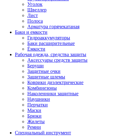
Уголок
Швеллер
Лист
Полоса
Арматура горячекатаная
Баки и емкости
Гидроаккумуляторы
Баки расширительные
Ёмкости
Рабочая одежда, средства защиты
Аксессуары средств защиты
Беруши
Защитные очки
Защитные шлемы
Коврики диэлектрические
Комбинезоны
Наколенники защитные
Наушники
Перчатки
Маски
Брюки
Жилеты
Ремни
Специальный инструмент