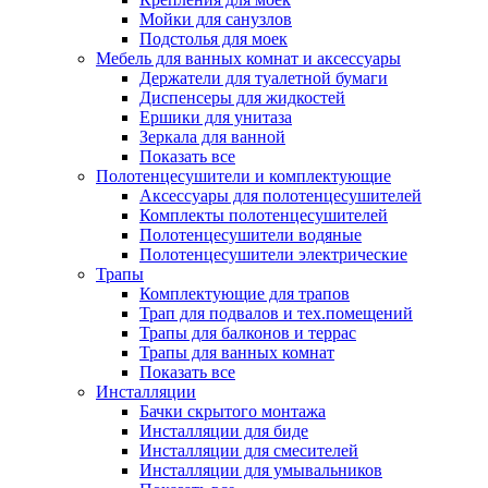
Мойки для санузлов
Подстолья для моек
Мебель для ванных комнат и аксессуары
Держатели для туалетной бумаги
Диспенсеры для жидкостей
Ершики для унитаза
Зеркала для ванной
Показать все
Полотенцесушители и комплектующие
Аксессуары для полотенцесушителей
Комплекты полотенцесушителей
Полотенцесушители водяные
Полотенцесушители электрические
Трапы
Комплектующие для трапов
Трап для подвалов и тех.помещений
Трапы для балконов и террас
Трапы для ванных комнат
Показать все
Инсталляции
Бачки скрытого монтажа
Инсталляции для биде
Инсталляции для смесителей
Инсталляции для умывальников