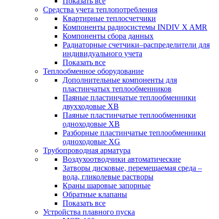
Показать все
Средства учета теплопотребления
Квартирные теплосчетчики
Компоненты радиосистемы INDIV X AMR
Компоненты сбора данных
Радиаторные счетчики–распределители для
индивидуального учета
Показать все
Теплообменное оборудование
Дополнительные компоненты для
пластинчатых теплообменников
Паяные пластинчатые теплообменники
двухходовые XB
Паяные пластинчатые теплообменники
одноходовые ХВ
Разборные пластинчатые теплообменники
одноходовые ХG
Трубопроводная арматура
Воздухоотводчики автоматические
Затворы дисковые, перемещаемая среда –
вода, гликолевые растворы
Краны шаровые запорные
Обратные клапаны
Показать все
Устройства плавного пуска