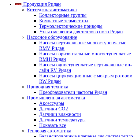
Продукция Ридан
Коттеджная автоматика
Коллекторные группы
Комнатные термостаты
Термоэлектрические приводы
Узлы смешения для теплого пола Ридан
Насосное оборудование
Насосы вертикальные многоступенчатые
RMV Ридан
Насосы горизонтальные многоступенчатые
RMHI Ридан
Насосы одноступенчатые вертикальные ин-
лайн RV Ридан
Насосы циркуляционные с мокрым ротором
RW Ридан
Приводная техника
Преобразователи частоты Ридан
Промышленная автоматика
Аксессуары
Датчики CO2
Датчики влажности
Датчики температуры
Показать все
Тепловая автоматика
Балансировочные клапаны для систем тепло-