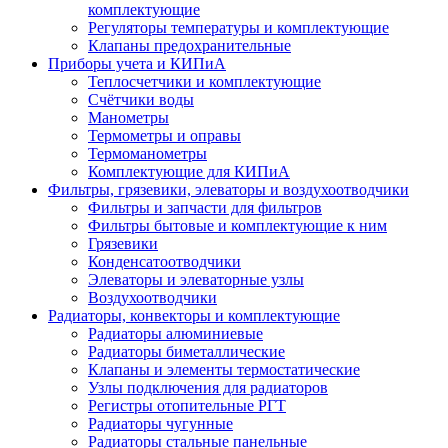
комплектующие
Регуляторы температуры и комплектующие
Клапаны предохранительные
Приборы учета и КИПиА
Теплосчетчики и комплектующие
Счётчики воды
Манометры
Термометры и оправы
Термоманометры
Комплектующие для КИПиА
Фильтры, грязевики, элеваторы и воздухоотводчики
Фильтры и запчасти для фильтров
Фильтры бытовые и комплектующие к ним
Грязевики
Конденсатоотводчики
Элеваторы и элеваторные узлы
Воздухоотводчики
Радиаторы, конвекторы и комплектующие
Радиаторы алюминиевые
Радиаторы биметаллические
Клапаны и элементы термостатические
Узлы подключения для радиаторов
Регистры отопительные РГТ
Радиаторы чугунные
Радиаторы стальные панельные