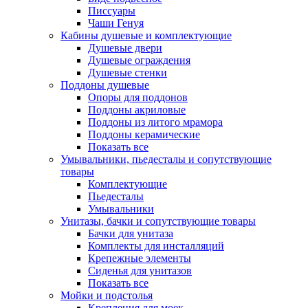
Писсуары
Чаши Генуя
Кабины душевые и комплектующие
Душевые двери
Душевые ограждения
Душевые стенки
Поддоны душевые
Опоры для поддонов
Поддоны акриловые
Поддоны из литого мрамора
Поддоны керамические
Показать все
Умывальники, пьедесталы и сопутствующие
товары
Комплектующие
Пьедесталы
Умывальники
Унитазы, бачки и сопутствующие товары
Бачки для унитаза
Комплекты для инсталляций
Крепежные элементы
Сиденья для унитазов
Показать все
Мойки и подстолья
Крепления для моек