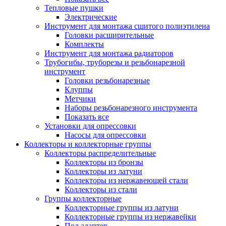
Тепловые пушки
Электрические
Инструмент для монтажа сшитого полиэтилена
Головки расширительные
Комплекты
Инструмент для монтажа радиаторов
Трубогибы, труборезы и резьбонарезной
инструмент
Головки резьбонарезные
Клуппы
Метчики
Наборы резьбонарезного инструмента
Показать все
Установки для опрессовки
Насосы для опрессовки
Коллекторы и коллекторные группы
Коллекторы распределительные
Коллекторы из бронзы
Коллекторы из латуни
Коллекторы из нержавеющей стали
Коллекторы из стали
Группы коллекторные
Коллекторные группы из латуни
Коллекторные группы из нержавейки
Под адаптер