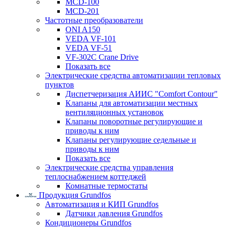
MCD-100
MCD-201
Частотные преобразователи
ONI A150
VEDA VF-101
VEDA VF-51
VF-302C Crane Drive
Показать все
Электрические средства автоматизации тепловых
пунктов
Диспетчеризация АИИС "Comfort Contour"
Клапаны для автоматизации местных
вентиляционных установок
Клапаны поворотные регулирующие и
приводы к ним
Клапаны регулирующие седельные и
приводы к ним
Показать все
Электрические средства управления
теплоснабжением коттеджей
Комнатные термостаты
Продукция Grundfos
Автоматизация и КИП Grundfos
Датчики давления Grundfos
Кондиционеры Grundfos