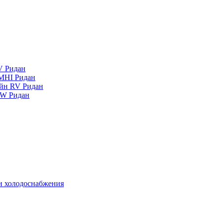
V Ридан
MHI Ридан
айн RV Ридан
RW Ридан
 и холодоснабжения