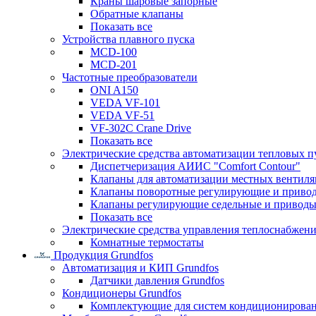
Краны шаровые запорные
Обратные клапаны
Показать все
Устройства плавного пуска
MCD-100
MCD-201
Частотные преобразователи
ONI A150
VEDA VF-101
VEDA VF-51
VF-302C Crane Drive
Показать все
Электрические средства автоматизации тепловых п
Диспетчеризация АИИС "Comfort Contour"
Клапаны для автоматизации местных вентил
Клапаны поворотные регулирующие и приво
Клапаны регулирующие седельные и приводы
Показать все
Электрические средства управления теплоснабжен
Комнатные термостаты
Продукция Grundfos
Автоматизация и КИП Grundfos
Датчики давления Grundfos
Кондиционеры Grundfos
Комплектующие для систем кондиционирова