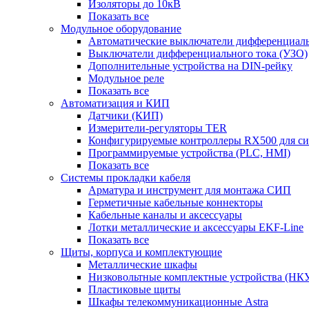
Изоляторы до 10кВ
Показать все
Модульное оборудование
Автоматические выключатели дифференциаль
Выключатели дифференциального тока (УЗО)
Дополнительные устройства на DIN-рейку
Модульное реле
Показать все
Автоматизация и КИП
Датчики (КИП)
Измерители-регуляторы TER
Конфигурируемые контроллеры RX500 для с
Программируемые устройства (PLC, HMI)
Показать все
Системы прокладки кабеля
Арматура и инструмент для монтажа СИП
Герметичные кабельные коннекторы
Кабельные каналы и аксессуары
Лотки металлические и аксессуары EKF-Line
Показать все
Щиты, корпуса и комплектующие
Металлические шкафы
Низковольтные комплектные устройства (НК
Пластиковые щиты
Шкафы телекоммуникационные Astra