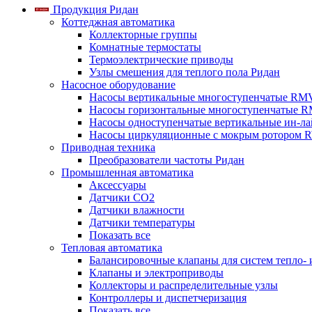
Продукция Ридан
Коттеджная автоматика
Коллекторные группы
Комнатные термостаты
Термоэлектрические приводы
Узлы смешения для теплого пола Ридан
Насосное оборудование
Насосы вертикальные многоступенчатые RM
Насосы горизонтальные многоступенчатые R
Насосы одноступенчатые вертикальные ин-л
Насосы циркуляционные с мокрым ротором 
Приводная техника
Преобразователи частоты Ридан
Промышленная автоматика
Аксессуары
Датчики CO2
Датчики влажности
Датчики температуры
Показать все
Тепловая автоматика
Балансировочные клапаны для систем тепло-
Клапаны и электроприводы
Коллекторы и распределительные узлы
Контроллеры и диспетчеризация
Показать все