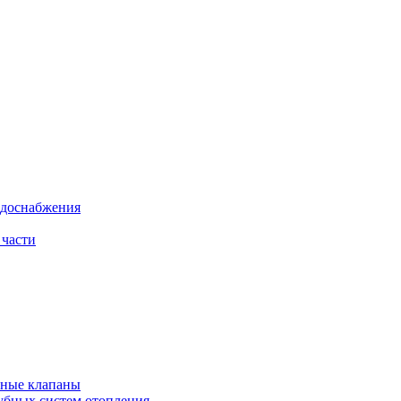
одоснабжения
 части
рные клапаны
убных систем отопления