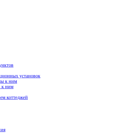
унктов
яционных установок
ды к ним
 к ним
ием коттеджей
ния