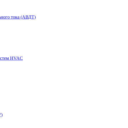
ного тока (АВДТ)
истем HVAC
У)