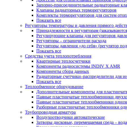
Запорно-присоединительные радиаторные кл
Клапаны радиаторных терморегуляторов
Комплекты терморегуляторов для систем ото
Показать все
Регуляторы температуры и давления прямого дейст
Принадлежности к регуляторам (заказываютс
Регулирующие клапаны для регуляторов давле
Регуляторы – ограничители расхода
Регуляторы давления «до себя» (регулятор по
Показать все
Средства учета теплопотребления
Квартирные теплосчетчики
Компоненты радиосистемы INDIV X AMR
Компоненты сбора данных
Радиаторные счетчики–распределители для и
Показать все
Теплообменное оборудование
Дополнительные компоненты для пластинчат
Паяные пластинчатые теплообменники двухх
Паяные пластинчатые теплообменники одно
Разборные пластинчатые теплообменники од
Трубопроводная арматура
Воздухоотводчики автоматические
Затворы дисковые, перемещаемая среда – вода