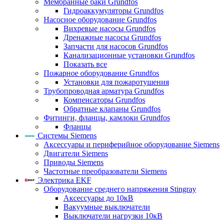
Мембранные баки Grundfos
Гидроаккумуляторы Grundfos
Насосное оборудование Grundfos
Вихревые насосы Grundfos
Дренажные насосы Grundfos
Запчасти для насосов Grundfos
Канализационные установки Grundfos
Показать все
Пожарное оборудование Grundfos
Установки для пожаротушения
Трубопроводная арматура Grundfos
Компенсаторы Grundfos
Обратные клапаны Grundfos
Фитинги, фланцы, камлоки Grundfos
Фланцы
Системы Siemens
Аксессуары и периферийное оборудование Siemens
Двигатели Siemens
Приводы Siemens
Частотные преобразователи Siemens
Электрика EKF
Оборудование среднего напряжения Stingray
Аксессуары до 10кВ
Вакуумные выключатели
Выключатели нагрузки 10кВ