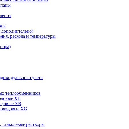
апаны
пления
вия
я дополнительно)
ния, расхода и температуры
дпора)
ндивидуального учета
ых теплообменников
одовые XB
ходовые ХВ
ноходовые ХG
, гликолевые растворы