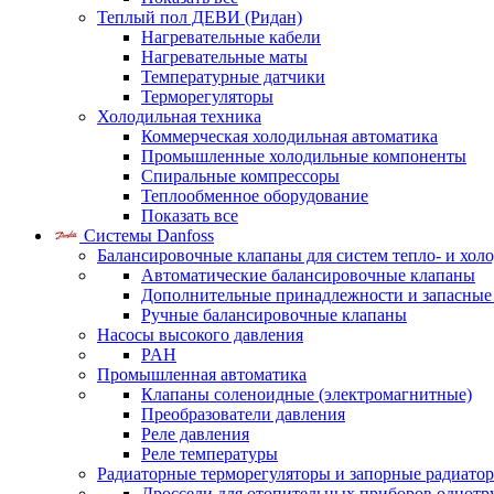
Теплый пол ДЕВИ (Ридан)
Нагревательные кабели
Нагревательные маты
Температурные датчики
Терморегуляторы
Холодильная техника
Коммерческая холодильная автоматика
Промышленные холодильные компоненты
Спиральные компрессоры
Теплообменное оборудование
Показать все
Системы Danfoss
Балансировочные клапаны для систем тепло- и хол
Автоматические балансировочные клапаны
Дополнительные принадлежности и запасные
Ручные балансировочные клапаны
Насосы высокого давления
PAH
Промышленная автоматика
Клапаны соленоидные (электромагнитные)
Преобразователи давления
Реле давления
Реле температуры
Радиаторные терморегуляторы и запорные радиато
Дроссели для отопительных приборов однотр