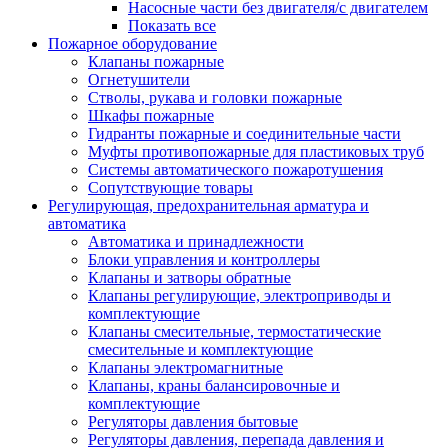
Насосные части без двигателя/с двигателем
Показать все
Пожарное оборудование
Клапаны пожарные
Огнетушители
Стволы, рукава и головки пожарные
Шкафы пожарные
Гидранты пожарные и соединительные части
Муфты противопожарные для пластиковых труб
Системы автоматического пожаротушения
Сопутствующие товары
Регулирующая, предохранительная арматура и
автоматика
Автоматика и принадлежности
Блоки управления и контроллеры
Клапаны и затворы обратные
Клапаны регулирующие, электроприводы и
комплектующие
Клапаны смесительные, термостатические
смесительные и комплектующие
Клапаны электромагнитные
Клапаны, краны балансировочные и
комплектующие
Регуляторы давления бытовые
Регуляторы давления, перепада давления и