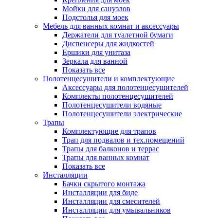
Мойки для санузлов
Подстолья для моек
Мебель для ванных комнат и аксессуары
Держатели для туалетной бумаги
Диспенсеры для жидкостей
Ершики для унитаза
Зеркала для ванной
Показать все
Полотенцесушители и комплектующие
Аксессуары для полотенцесушителей
Комплекты полотенцесушителей
Полотенцесушители водяные
Полотенцесушители электрические
Трапы
Комплектующие для трапов
Трап для подвалов и тех.помещений
Трапы для балконов и террас
Трапы для ванных комнат
Показать все
Инсталляции
Бачки скрытого монтажа
Инсталляции для биде
Инсталляции для смесителей
Инсталляции для умывальников