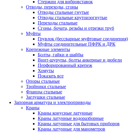
Стержни для вибровставок
Отводы, переходы, сгоны
Отводы стальные гнутые
Отводы стальные крутоизогнутые
Переходы стальные
Сгоны, бочата, резьбы и отрезки труб
Муфты
Грувлок (бессварные муфтовые соединения)
Муфты соединительные ПФРК и ДРК
Крепежные элементы
Болты, гайки и шайбы
Винт-шурупы, болты анкерные и дюбели
Перфорированный крепеж
Хомуты
Показать все
Опоры стальные
Тройники стальные
Фланцы стальные
Заглушки стальные
Запорная арматура и электроприводы
Краны
Краны конусные латунные
Краны латунные водоразборные
Краны латунные для бытовых приборов
Краны латунные для манометров