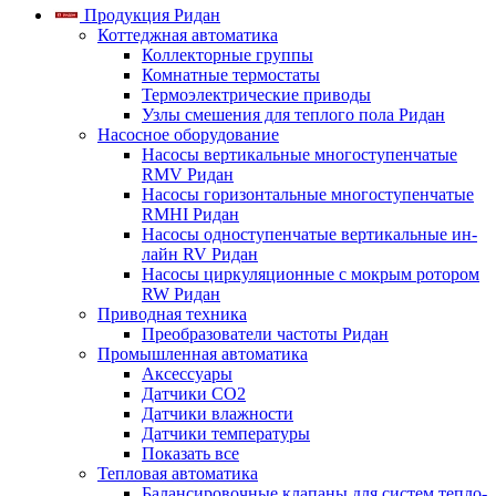
Продукция Ридан
Коттеджная автоматика
Коллекторные группы
Комнатные термостаты
Термоэлектрические приводы
Узлы смешения для теплого пола Ридан
Насосное оборудование
Насосы вертикальные многоступенчатые
RMV Ридан
Насосы горизонтальные многоступенчатые
RMHI Ридан
Насосы одноступенчатые вертикальные ин-
лайн RV Ридан
Насосы циркуляционные с мокрым ротором
RW Ридан
Приводная техника
Преобразователи частоты Ридан
Промышленная автоматика
Аксессуары
Датчики CO2
Датчики влажности
Датчики температуры
Показать все
Тепловая автоматика
Балансировочные клапаны для систем тепло-