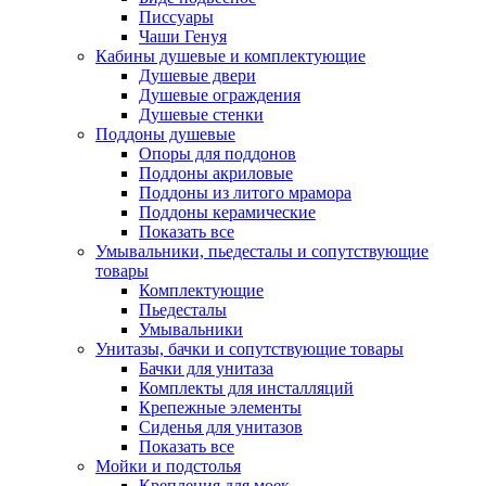
Писсуары
Чаши Генуя
Кабины душевые и комплектующие
Душевые двери
Душевые ограждения
Душевые стенки
Поддоны душевые
Опоры для поддонов
Поддоны акриловые
Поддоны из литого мрамора
Поддоны керамические
Показать все
Умывальники, пьедесталы и сопутствующие
товары
Комплектующие
Пьедесталы
Умывальники
Унитазы, бачки и сопутствующие товары
Бачки для унитаза
Комплекты для инсталляций
Крепежные элементы
Сиденья для унитазов
Показать все
Мойки и подстолья
Крепления для моек