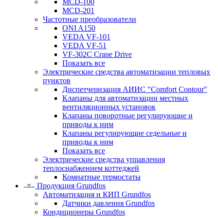
MCD-100
MCD-201
Частотные преобразователи
ONI A150
VEDA VF-101
VEDA VF-51
VF-302C Crane Drive
Показать все
Электрические средства автоматизации тепловых
пунктов
Диспетчеризация АИИС "Comfort Contour"
Клапаны для автоматизации местных
вентиляционных установок
Клапаны поворотные регулирующие и
приводы к ним
Клапаны регулирующие седельные и
приводы к ним
Показать все
Электрические средства управления
теплоснабжением коттеджей
Комнатные термостаты
Продукция Grundfos
Автоматизация и КИП Grundfos
Датчики давления Grundfos
Кондиционеры Grundfos