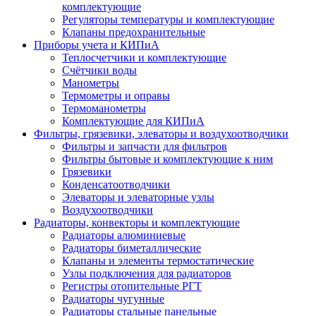
комплектующие
Регуляторы температуры и комплектующие
Клапаны предохранительные
Приборы учета и КИПиА
Теплосчетчики и комплектующие
Счётчики воды
Манометры
Термометры и оправы
Термоманометры
Комплектующие для КИПиА
Фильтры, грязевики, элеваторы и воздухоотводчики
Фильтры и запчасти для фильтров
Фильтры бытовые и комплектующие к ним
Грязевики
Конденсатоотводчики
Элеваторы и элеваторные узлы
Воздухоотводчики
Радиаторы, конвекторы и комплектующие
Радиаторы алюминиевые
Радиаторы биметаллические
Клапаны и элементы термостатические
Узлы подключения для радиаторов
Регистры отопительные РГТ
Радиаторы чугунные
Радиаторы стальные панельные