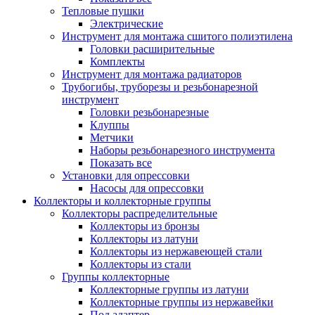
Тепловые пушки
Электрические
Инструмент для монтажа сшитого полиэтилена
Головки расширительные
Комплекты
Инструмент для монтажа радиаторов
Трубогибы, труборезы и резьбонарезной
инструмент
Головки резьбонарезные
Клуппы
Метчики
Наборы резьбонарезного инструмента
Показать все
Установки для опрессовки
Насосы для опрессовки
Коллекторы и коллекторные группы
Коллекторы распределительные
Коллекторы из бронзы
Коллекторы из латуни
Коллекторы из нержавеющей стали
Коллекторы из стали
Группы коллекторные
Коллекторные группы из латуни
Коллекторные группы из нержавейки
Под адаптер