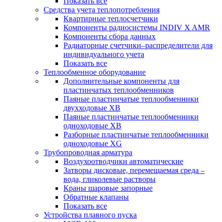
Показать все
Средства учета теплопотребления
Квартирные теплосчетчики
Компоненты радиосистемы INDIV X AMR
Компоненты сбора данных
Радиаторные счетчики–распределители для
индивидуального учета
Показать все
Теплообменное оборудование
Дополнительные компоненты для
пластинчатых теплообменников
Паяные пластинчатые теплообменники
двухходовые XB
Паяные пластинчатые теплообменники
одноходовые ХВ
Разборные пластинчатые теплообменники
одноходовые ХG
Трубопроводная арматура
Воздухоотводчики автоматические
Затворы дисковые, перемещаемая среда –
вода, гликолевые растворы
Краны шаровые запорные
Обратные клапаны
Показать все
Устройства плавного пуска