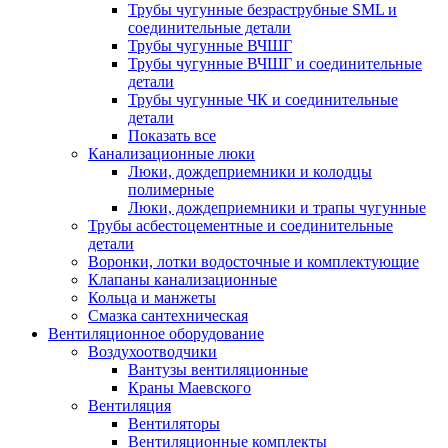
Трубы чугунные безраструбные SML и
соединительные детали
Трубы чугунные ВЧШГ
Трубы чугунные ВЧШГ и соединительные
детали
Трубы чугунные ЧК и соединительные
детали
Показать все
Канализационные люки
Люки, дождеприемники и колодцы
полимерные
Люки, дождеприемники и трапы чугунные
Трубы асбестоцементные и соединительные
детали
Воронки, лотки водосточные и комплектующие
Клапаны канализационные
Кольца и манжеты
Смазка сантехническая
Вентиляционное оборудование
Воздухоотводчики
Вантузы вентиляционные
Краны Маевского
Вентиляция
Вентиляторы
Вентиляционные комплекты