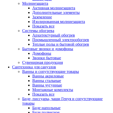
Молниезащита
Активная молниезащита
Дополнительные элементы
Заземление
Изолированная молниезащита
Показать все
Системы обогрева
Архитектурный обогрев
Промышленный электрообогрев
Теплые полы и бытовой обогрев
Бытовые звонки и домофоны
Домофоны
Звонки бытовые
Сувенирная продукция
Сантехника для санузлов
Ванны и сопутствующие товары
Ванны акриловые
Ванны стальные
Ванны чугунные
Монтажные комплекты
Показать все
Биде, писсуары, чаши Генуя и сопутствующие
товары
Биде напольные
Биде подвесное