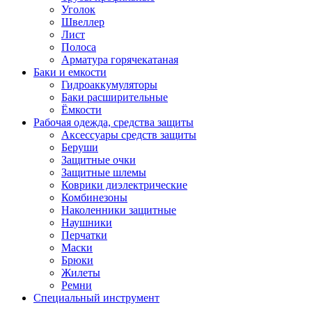
Уголок
Швеллер
Лист
Полоса
Арматура горячекатаная
Баки и емкости
Гидроаккумуляторы
Баки расширительные
Ёмкости
Рабочая одежда, средства защиты
Аксессуары средств защиты
Беруши
Защитные очки
Защитные шлемы
Коврики диэлектрические
Комбинезоны
Наколенники защитные
Наушники
Перчатки
Маски
Брюки
Жилеты
Ремни
Специальный инструмент