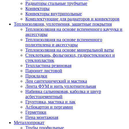
Радиаторы стальные трубчатые
Конвекторы
Конвекторы внутрипольные
Комплектующие для радиаторов и конвекторов
Теплоизоляция, уплотнения, защитные покрытия
Теплоизоляция на основе вспененного каучука и
аксессуары
Теплоизоляция на основе вспененного
полиэтилена и аксессуары
Теплоизоляция на основе минеральной ваты
Стеклоткань, фольгоизол, гидростеклоизол и
стеклопластик
Техпластина резиновая
Паронит листовой
Прокладки
Лен сантехнический и мастика
Лента ФУМ и нить уплотнительная
Набивка сальниковая, каболка и шнур
асбестоцементный
Грунтовка, мастика и лак
Асбокартон и пергамин
Герметики
Пена монтажная
Металлопрокат
Трубы профильные