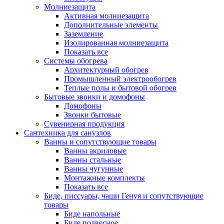
Молниезащита
Активная молниезащита
Дополнительные элементы
Заземление
Изолированная молниезащита
Показать все
Системы обогрева
Архитектурный обогрев
Промышленный электрообогрев
Теплые полы и бытовой обогрев
Бытовые звонки и домофоны
Домофоны
Звонки бытовые
Сувенирная продукция
Сантехника для санузлов
Ванны и сопутствующие товары
Ванны акриловые
Ванны стальные
Ванны чугунные
Монтажные комплекты
Показать все
Биде, писсуары, чаши Генуя и сопутствующие
товары
Биде напольные
Биде подвесное