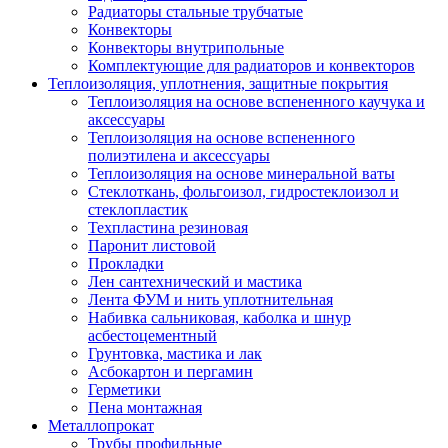
Радиаторы стальные трубчатые
Конвекторы
Конвекторы внутрипольные
Комплектующие для радиаторов и конвекторов
Теплоизоляция, уплотнения, защитные покрытия
Теплоизоляция на основе вспененного каучука и
аксессуары
Теплоизоляция на основе вспененного
полиэтилена и аксессуары
Теплоизоляция на основе минеральной ваты
Стеклоткань, фольгоизол, гидростеклоизол и
стеклопластик
Техпластина резиновая
Паронит листовой
Прокладки
Лен сантехнический и мастика
Лента ФУМ и нить уплотнительная
Набивка сальниковая, каболка и шнур
асбестоцементный
Грунтовка, мастика и лак
Асбокартон и пергамин
Герметики
Пена монтажная
Металлопрокат
Трубы профильные