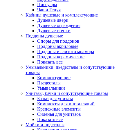
Писсуары
Чаши Генуя
Кабины душевые и комплектующие
Душевые двери
Душевые ограждения
Душевые стенки
Поддоны душевые
Опоры для поддонов
Поддоны акриловые
Поддоны из литого мрамора
Поддоны керамические
Показать все
Умывальники, пьедесталы и сопутствующие
товары
Комплектующие
Пьедесталы
Умывальники
Унитазы, бачки и сопутствующие товары
Бачки для унитаза
Комплекты для инсталляций
Крепежные элементы
Сиденья для унитазов
Показать все
Мойки и подстолья
Крепления для моек