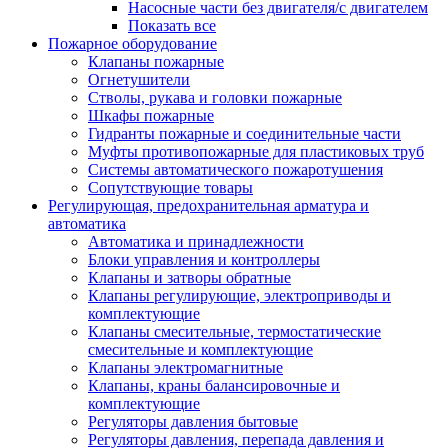
Насосные части без двигателя/с двигателем
Показать все
Пожарное оборудование
Клапаны пожарные
Огнетушители
Стволы, рукава и головки пожарные
Шкафы пожарные
Гидранты пожарные и соединительные части
Муфты противопожарные для пластиковых труб
Системы автоматического пожаротушения
Сопутствующие товары
Регулирующая, предохранительная арматура и
автоматика
Автоматика и принадлежности
Блоки управления и контроллеры
Клапаны и затворы обратные
Клапаны регулирующие, электроприводы и
комплектующие
Клапаны смесительные, термостатические
смесительные и комплектующие
Клапаны электромагнитные
Клапаны, краны балансировочные и
комплектующие
Регуляторы давления бытовые
Регуляторы давления, перепада давления и