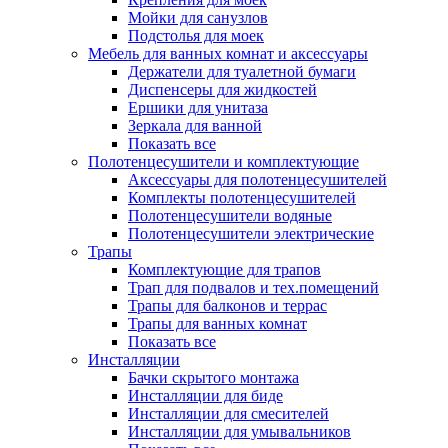
Мойки для санузлов
Подстолья для моек
Мебель для ванных комнат и аксессуары
Держатели для туалетной бумаги
Диспенсеры для жидкостей
Ершики для унитаза
Зеркала для ванной
Показать все
Полотенцесушители и комплектующие
Аксессуары для полотенцесушителей
Комплекты полотенцесушителей
Полотенцесушители водяные
Полотенцесушители электрические
Трапы
Комплектующие для трапов
Трап для подвалов и тех.помещений
Трапы для балконов и террас
Трапы для ванных комнат
Показать все
Инсталляции
Бачки скрытого монтажа
Инсталляции для биде
Инсталляции для смесителей
Инсталляции для умывальников