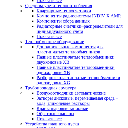
Показать все
Средства учета теплопотребления
Квартирные теплосчетчики
Компоненты радиосистемы INDIV X AMR
Компоненты сбора данных
Радиаторные счетчики–распределители для
индивидуального учета
Показать все
Теплообменное оборудование
Дополнительные компоненты для
пластинчатых теплообменников
Паяные пластинчатые теплообменники
двухходовые XB
Паяные пластинчатые теплообменники
одноходовые ХВ
Разборные пластинчатые теплообменники
одноходовые ХG
Трубопроводная арматура
Воздухоотводчики автоматические
Затворы дисковые, перемещаемая среда –
вода, гликолевые растворы
Краны шаровые запорные
Обратные клапаны
Показать все
Устройства плавного пуска