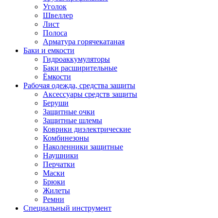
Уголок
Швеллер
Лист
Полоса
Арматура горячекатаная
Баки и емкости
Гидроаккумуляторы
Баки расширительные
Ёмкости
Рабочая одежда, средства защиты
Аксессуары средств защиты
Беруши
Защитные очки
Защитные шлемы
Коврики диэлектрические
Комбинезоны
Наколенники защитные
Наушники
Перчатки
Маски
Брюки
Жилеты
Ремни
Специальный инструмент