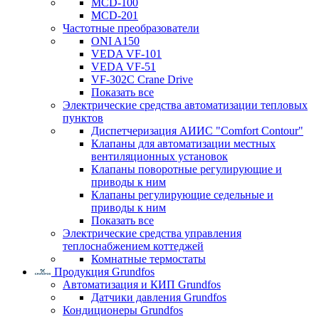
MCD-100
MCD-201
Частотные преобразователи
ONI A150
VEDA VF-101
VEDA VF-51
VF-302C Crane Drive
Показать все
Электрические средства автоматизации тепловых
пунктов
Диспетчеризация АИИС "Comfort Contour"
Клапаны для автоматизации местных
вентиляционных установок
Клапаны поворотные регулирующие и
приводы к ним
Клапаны регулирующие седельные и
приводы к ним
Показать все
Электрические средства управления
теплоснабжением коттеджей
Комнатные термостаты
Продукция Grundfos
Автоматизация и КИП Grundfos
Датчики давления Grundfos
Кондиционеры Grundfos