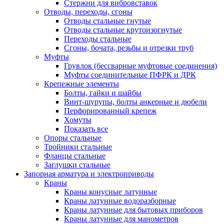
Стержни для вибровставок
Отводы, переходы, сгоны
Отводы стальные гнутые
Отводы стальные крутоизогнутые
Переходы стальные
Сгоны, бочата, резьбы и отрезки труб
Муфты
Грувлок (бессварные муфтовые соединения)
Муфты соединительные ПФРК и ДРК
Крепежные элементы
Болты, гайки и шайбы
Винт-шурупы, болты анкерные и дюбели
Перфорированный крепеж
Хомуты
Показать все
Опоры стальные
Тройники стальные
Фланцы стальные
Заглушки стальные
Запорная арматура и электроприводы
Краны
Краны конусные латунные
Краны латунные водоразборные
Краны латунные для бытовых приборов
Краны латунные для манометров