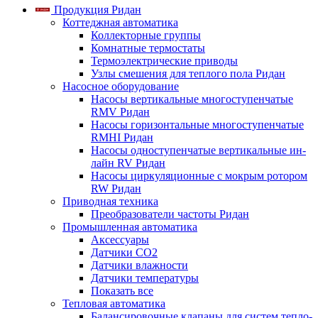
Продукция Ридан
Коттеджная автоматика
Коллекторные группы
Комнатные термостаты
Термоэлектрические приводы
Узлы смешения для теплого пола Ридан
Насосное оборудование
Насосы вертикальные многоступенчатые
RMV Ридан
Насосы горизонтальные многоступенчатые
RMHI Ридан
Насосы одноступенчатые вертикальные ин-
лайн RV Ридан
Насосы циркуляционные с мокрым ротором
RW Ридан
Приводная техника
Преобразователи частоты Ридан
Промышленная автоматика
Аксессуары
Датчики CO2
Датчики влажности
Датчики температуры
Показать все
Тепловая автоматика
Балансировочные клапаны для систем тепло-