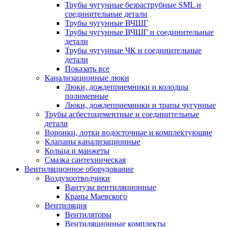
Трубы чугунные безраструбные SML и
соединительные детали
Трубы чугунные ВЧШГ
Трубы чугунные ВЧШГ и соединительные
детали
Трубы чугунные ЧК и соединительные
детали
Показать все
Канализационные люки
Люки, дождеприемники и колодцы
полимерные
Люки, дождеприемники и трапы чугунные
Трубы асбестоцементные и соединительные
детали
Воронки, лотки водосточные и комплектующие
Клапаны канализационные
Кольца и манжеты
Смазка сантехническая
Вентиляционное оборудование
Воздухоотводчики
Вантузы вентиляционные
Краны Маевского
Вентиляция
Вентиляторы
Вентиляционные комплекты