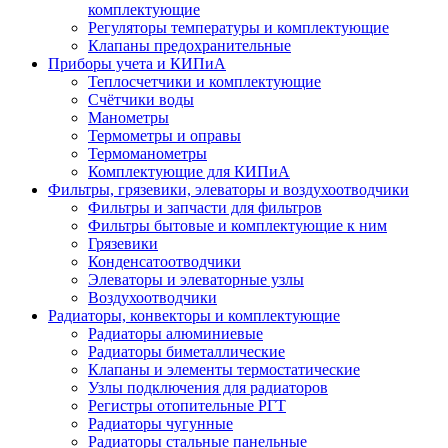
комплектующие
Регуляторы температуры и комплектующие
Клапаны предохранительные
Приборы учета и КИПиА
Теплосчетчики и комплектующие
Счётчики воды
Манометры
Термометры и оправы
Термоманометры
Комплектующие для КИПиА
Фильтры, грязевики, элеваторы и воздухоотводчики
Фильтры и запчасти для фильтров
Фильтры бытовые и комплектующие к ним
Грязевики
Конденсатоотводчики
Элеваторы и элеваторные узлы
Воздухоотводчики
Радиаторы, конвекторы и комплектующие
Радиаторы алюминиевые
Радиаторы биметаллические
Клапаны и элементы термостатические
Узлы подключения для радиаторов
Регистры отопительные РГТ
Радиаторы чугунные
Радиаторы стальные панельные