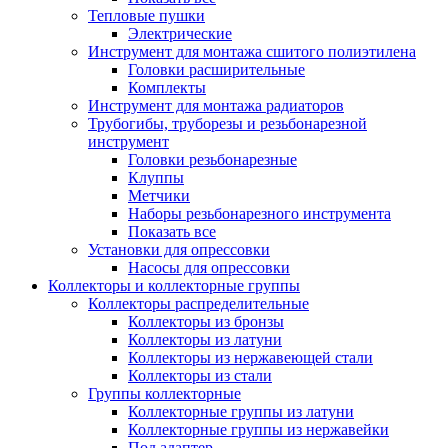
Тепловые пушки
Электрические
Инструмент для монтажа сшитого полиэтилена
Головки расширительные
Комплекты
Инструмент для монтажа радиаторов
Трубогибы, труборезы и резьбонарезной
инструмент
Головки резьбонарезные
Клуппы
Метчики
Наборы резьбонарезного инструмента
Показать все
Установки для опрессовки
Насосы для опрессовки
Коллекторы и коллекторные группы
Коллекторы распределительные
Коллекторы из бронзы
Коллекторы из латуни
Коллекторы из нержавеющей стали
Коллекторы из стали
Группы коллекторные
Коллекторные группы из латуни
Коллекторные группы из нержавейки
Под адаптер