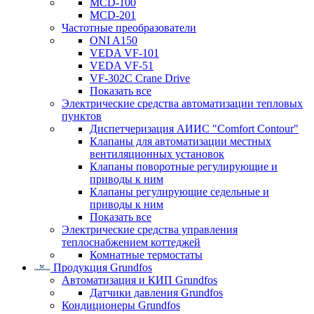
MCD-100
MCD-201
Частотные преобразователи
ONI A150
VEDA VF-101
VEDA VF-51
VF-302C Crane Drive
Показать все
Электрические средства автоматизации тепловых
пунктов
Диспетчеризация АИИС "Comfort Contour"
Клапаны для автоматизации местных
вентиляционных установок
Клапаны поворотные регулирующие и
приводы к ним
Клапаны регулирующие седельные и
приводы к ним
Показать все
Электрические средства управления
теплоснабжением коттеджей
Комнатные термостаты
Продукция Grundfos
Автоматизация и КИП Grundfos
Датчики давления Grundfos
Кондиционеры Grundfos