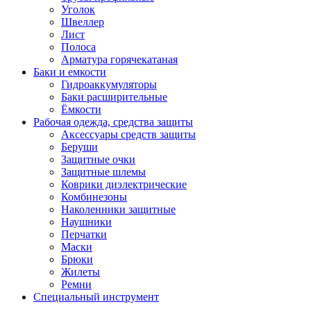
Уголок
Швеллер
Лист
Полоса
Арматура горячекатаная
Баки и емкости
Гидроаккумуляторы
Баки расширительные
Ёмкости
Рабочая одежда, средства защиты
Аксессуары средств защиты
Беруши
Защитные очки
Защитные шлемы
Коврики диэлектрические
Комбинезоны
Наколенники защитные
Наушники
Перчатки
Маски
Брюки
Жилеты
Ремни
Специальный инструмент