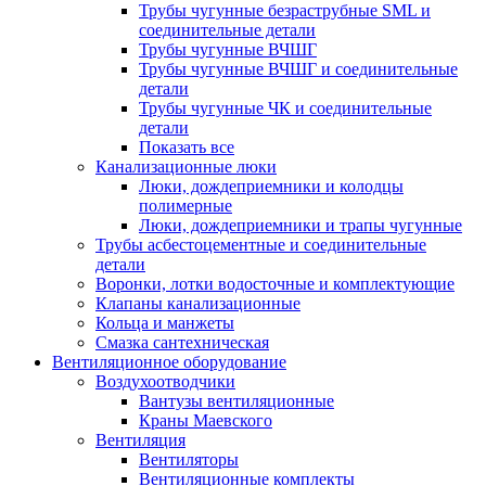
Трубы чугунные безраструбные SML и
соединительные детали
Трубы чугунные ВЧШГ
Трубы чугунные ВЧШГ и соединительные
детали
Трубы чугунные ЧК и соединительные
детали
Показать все
Канализационные люки
Люки, дождеприемники и колодцы
полимерные
Люки, дождеприемники и трапы чугунные
Трубы асбестоцементные и соединительные
детали
Воронки, лотки водосточные и комплектующие
Клапаны канализационные
Кольца и манжеты
Смазка сантехническая
Вентиляционное оборудование
Воздухоотводчики
Вантузы вентиляционные
Краны Маевского
Вентиляция
Вентиляторы
Вентиляционные комплекты