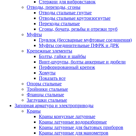
Стержни для вибровставок
Отводы, переходы, сгоны
Отводы стальные гнутые
Отводы стальные крутоизогнутые
Переходы стальные
Сгоны, бочата, резьбы и отрезки труб
Муфты
Грувлок (бессварные муфтовые соединения)
Муфты соединительные ПФРК и ДРК
Крепежные элементы
Болты, гайки и шайбы
Винт-шурупы, болты анкерные и дюбели
Перфорированный крепеж
Хомуты
Показать все
Опоры стальные
Тройники стальные
Фланцы стальные
Заглушки стальные
Запорная арматура и электроприводы
Краны
Краны конусные латунные
Краны латунные водоразборные
Краны латунные для бытовых приборов
Краны латунные для манометров