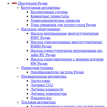
Продукция Ридан
Коттеджная автоматика
Коллекторные группы
Комнатные термостаты
Термоэлектрические приводы
Узлы смешения для теплого пола Ридан
Насосное оборудование
Насосы вертикальные многоступенчатые
RMV Ридан
Насосы горизонтальные многоступенчатые
RMHI Ридан
Насосы одноступенчатые вертикальные ин-
лайн RV Ридан
Насосы циркуляционные с мокрым ротором
RW Ридан
Приводная техника
Преобразователи частоты Ридан
Промышленная автоматика
Аксессуары
Датчики CO2
Датчики влажности
Датчики температуры
Показать все
Тепловая автоматика
Балансировочные клапаны для систем тепло-