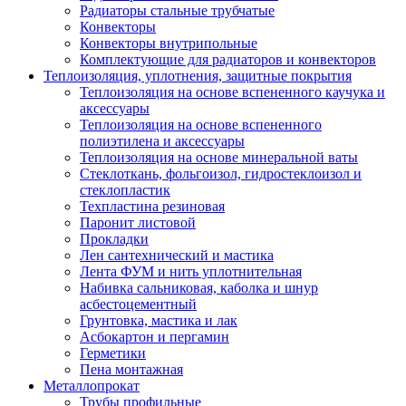
Радиаторы стальные трубчатые
Конвекторы
Конвекторы внутрипольные
Комплектующие для радиаторов и конвекторов
Теплоизоляция, уплотнения, защитные покрытия
Теплоизоляция на основе вспененного каучука и
аксессуары
Теплоизоляция на основе вспененного
полиэтилена и аксессуары
Теплоизоляция на основе минеральной ваты
Стеклоткань, фольгоизол, гидростеклоизол и
стеклопластик
Техпластина резиновая
Паронит листовой
Прокладки
Лен сантехнический и мастика
Лента ФУМ и нить уплотнительная
Набивка сальниковая, каболка и шнур
асбестоцементный
Грунтовка, мастика и лак
Асбокартон и пергамин
Герметики
Пена монтажная
Металлопрокат
Трубы профильные