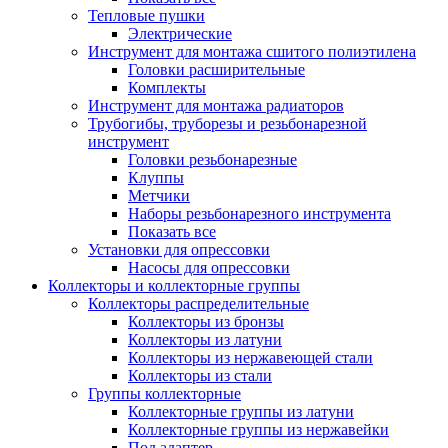
Тепловые пушки
Электрические
Инструмент для монтажа сшитого полиэтилена
Головки расширительные
Комплекты
Инструмент для монтажа радиаторов
Трубогибы, труборезы и резьбонарезной
инструмент
Головки резьбонарезные
Клуппы
Метчики
Наборы резьбонарезного инструмента
Показать все
Установки для опрессовки
Насосы для опрессовки
Коллекторы и коллекторные группы
Коллекторы распределительные
Коллекторы из бронзы
Коллекторы из латуни
Коллекторы из нержавеющей стали
Коллекторы из стали
Группы коллекторные
Коллекторные группы из латуни
Коллекторные группы из нержавейки
Под адаптер