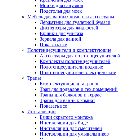
Мойки для санузлов
Подстолья для моек
Мебель для ванных комнат и аксессуары
Держатели для туалетной бумаги
Диспенсеры для жидкостей
Ершики для унитаза
Зеркала для ванной
Показать все
Полотенцесушители и комплектующие
Аксессуары для полотенцесушителей
Комплекты полотенцесушителей
Полотенцесушители водяные
Полотенцесушители электрические
Трапы
Комплектующие для трапов
Трап для подвалов и тех.помещений
Трапы для балконов и террас
Трапы для ванных комнат
Показать все
Инсталляции
Бачки скрытого монтажа
Инсталляции для биде
Инсталляции для смесителей
Инсталляции для умывальников