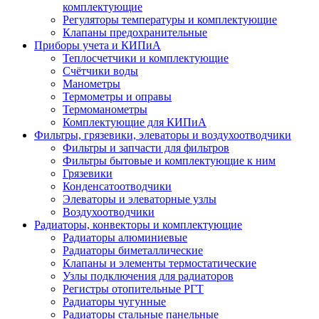
комплектующие
Регуляторы температуры и комплектующие
Клапаны предохранительные
Приборы учета и КИПиА
Теплосчетчики и комплектующие
Счётчики воды
Манометры
Термометры и оправы
Термоманометры
Комплектующие для КИПиА
Фильтры, грязевики, элеваторы и воздухоотводчики
Фильтры и запчасти для фильтров
Фильтры бытовые и комплектующие к ним
Грязевики
Конденсатоотводчики
Элеваторы и элеваторные узлы
Воздухоотводчики
Радиаторы, конвекторы и комплектующие
Радиаторы алюминиевые
Радиаторы биметаллические
Клапаны и элементы термостатические
Узлы подключения для радиаторов
Регистры отопительные РГТ
Радиаторы чугунные
Радиаторы стальные панельные