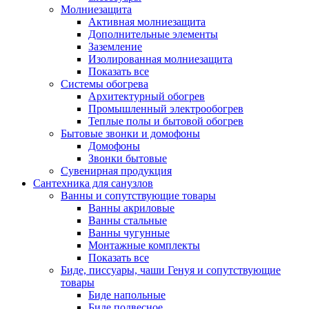
Молниезащита
Активная молниезащита
Дополнительные элементы
Заземление
Изолированная молниезащита
Показать все
Системы обогрева
Архитектурный обогрев
Промышленный электрообогрев
Теплые полы и бытовой обогрев
Бытовые звонки и домофоны
Домофоны
Звонки бытовые
Сувенирная продукция
Сантехника для санузлов
Ванны и сопутствующие товары
Ванны акриловые
Ванны стальные
Ванны чугунные
Монтажные комплекты
Показать все
Биде, писсуары, чаши Генуя и сопутствующие
товары
Биде напольные
Биде подвесное