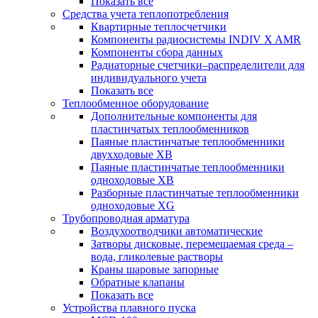
Показать все
Средства учета теплопотребления
Квартирные теплосчетчики
Компоненты радиосистемы INDIV X AMR
Компоненты сбора данных
Радиаторные счетчики–распределители для
индивидуального учета
Показать все
Теплообменное оборудование
Дополнительные компоненты для
пластинчатых теплообменников
Паяные пластинчатые теплообменники
двухходовые XB
Паяные пластинчатые теплообменники
одноходовые ХВ
Разборные пластинчатые теплообменники
одноходовые ХG
Трубопроводная арматура
Воздухоотводчики автоматические
Затворы дисковые, перемещаемая среда –
вода, гликолевые растворы
Краны шаровые запорные
Обратные клапаны
Показать все
Устройства плавного пуска