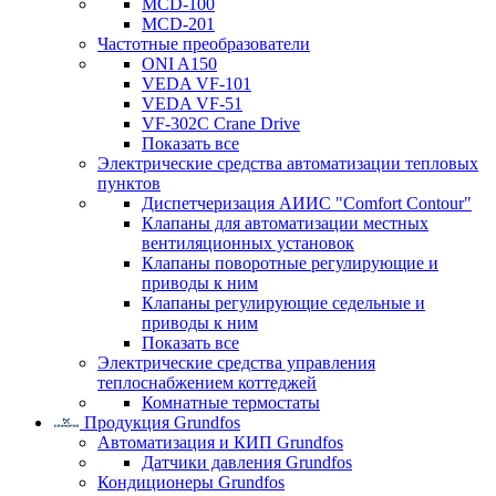
MCD-100
MCD-201
Частотные преобразователи
ONI A150
VEDA VF-101
VEDA VF-51
VF-302C Crane Drive
Показать все
Электрические средства автоматизации тепловых
пунктов
Диспетчеризация АИИС "Comfort Contour"
Клапаны для автоматизации местных
вентиляционных установок
Клапаны поворотные регулирующие и
приводы к ним
Клапаны регулирующие седельные и
приводы к ним
Показать все
Электрические средства управления
теплоснабжением коттеджей
Комнатные термостаты
Продукция Grundfos
Автоматизация и КИП Grundfos
Датчики давления Grundfos
Кондиционеры Grundfos