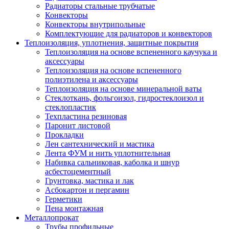
Радиаторы стальные трубчатые
Конвекторы
Конвекторы внутрипольные
Комплектующие для радиаторов и конвекторов
Теплоизоляция, уплотнения, защитные покрытия
Теплоизоляция на основе вспененного каучука и
аксессуары
Теплоизоляция на основе вспененного
полиэтилена и аксессуары
Теплоизоляция на основе минеральной ваты
Стеклоткань, фольгоизол, гидростеклоизол и
стеклопластик
Техпластина резиновая
Паронит листовой
Прокладки
Лен сантехнический и мастика
Лента ФУМ и нить уплотнительная
Набивка сальниковая, каболка и шнур
асбестоцементный
Грунтовка, мастика и лак
Асбокартон и пергамин
Герметики
Пена монтажная
Металлопрокат
Трубы профильные