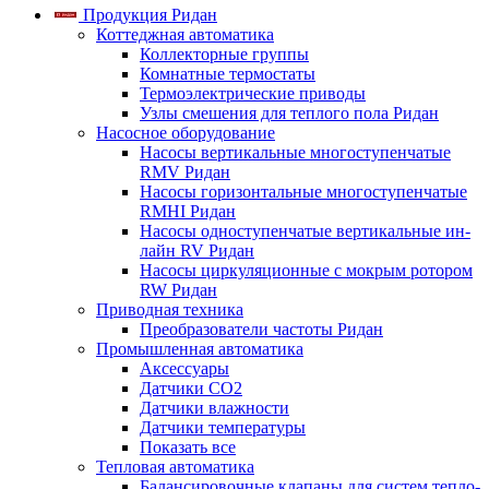
Продукция Ридан
Коттеджная автоматика
Коллекторные группы
Комнатные термостаты
Термоэлектрические приводы
Узлы смешения для теплого пола Ридан
Насосное оборудование
Насосы вертикальные многоступенчатые
RMV Ридан
Насосы горизонтальные многоступенчатые
RMHI Ридан
Насосы одноступенчатые вертикальные ин-
лайн RV Ридан
Насосы циркуляционные с мокрым ротором
RW Ридан
Приводная техника
Преобразователи частоты Ридан
Промышленная автоматика
Аксессуары
Датчики CO2
Датчики влажности
Датчики температуры
Показать все
Тепловая автоматика
Балансировочные клапаны для систем тепло-