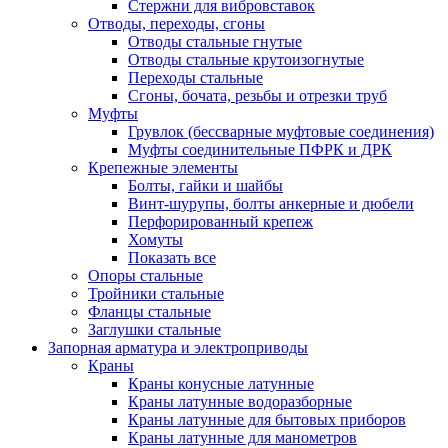
Стержни для вибровставок
Отводы, переходы, сгоны
Отводы стальные гнутые
Отводы стальные крутоизогнутые
Переходы стальные
Сгоны, бочата, резьбы и отрезки труб
Муфты
Грувлок (бессварные муфтовые соединения)
Муфты соединительные ПФРК и ДРК
Крепежные элементы
Болты, гайки и шайбы
Винт-шурупы, болты анкерные и дюбели
Перфорированный крепеж
Хомуты
Показать все
Опоры стальные
Тройники стальные
Фланцы стальные
Заглушки стальные
Запорная арматура и электроприводы
Краны
Краны конусные латунные
Краны латунные водоразборные
Краны латунные для бытовых приборов
Краны латунные для манометров