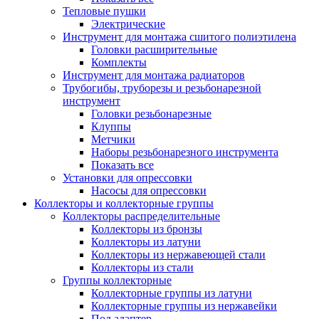
Тепловые пушки
Электрические
Инструмент для монтажа сшитого полиэтилена
Головки расширительные
Комплекты
Инструмент для монтажа радиаторов
Трубогибы, труборезы и резьбонарезной
инструмент
Головки резьбонарезные
Клуппы
Метчики
Наборы резьбонарезного инструмента
Показать все
Установки для опрессовки
Насосы для опрессовки
Коллекторы и коллекторные группы
Коллекторы распределительные
Коллекторы из бронзы
Коллекторы из латуни
Коллекторы из нержавеющей стали
Коллекторы из стали
Группы коллекторные
Коллекторные группы из латуни
Коллекторные группы из нержавейки
Под адаптер