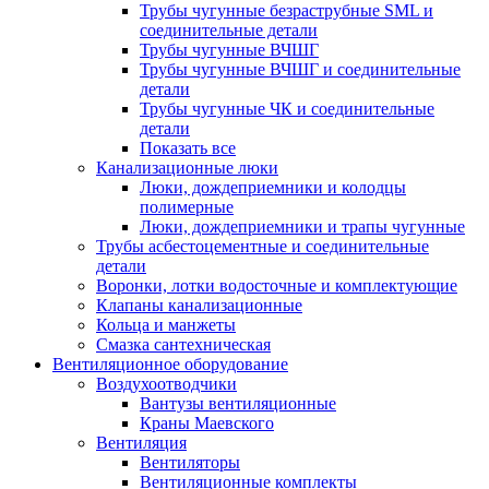
Трубы чугунные безраструбные SML и
соединительные детали
Трубы чугунные ВЧШГ
Трубы чугунные ВЧШГ и соединительные
детали
Трубы чугунные ЧК и соединительные
детали
Показать все
Канализационные люки
Люки, дождеприемники и колодцы
полимерные
Люки, дождеприемники и трапы чугунные
Трубы асбестоцементные и соединительные
детали
Воронки, лотки водосточные и комплектующие
Клапаны канализационные
Кольца и манжеты
Смазка сантехническая
Вентиляционное оборудование
Воздухоотводчики
Вантузы вентиляционные
Краны Маевского
Вентиляция
Вентиляторы
Вентиляционные комплекты