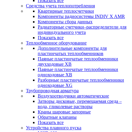
Показать все
Средства учета теплопотребления
Квартирные теплосчетчики
Компоненты радиосистемы INDIV X AMR
Компоненты сбора данных
Радиаторные счетчики–распределители для
индивидуального учета
Показать все
Теплообменное оборудование
Дополнительные компоненты для
пластинчатых теплообменников
Паяные пластинчатые теплообменники
двухходовые XB
Паяные пластинчатые теплообменники
одноходовые ХВ
Разборные пластинчатые теплообменники
одноходовые ХG
Трубопроводная арматура
Воздухоотводчики автоматические
Затворы дисковые, перемещаемая среда –
вода, гликолевые растворы
Краны шаровые запорные
Обратные клапаны
Показать все
Устройства плавного пуска