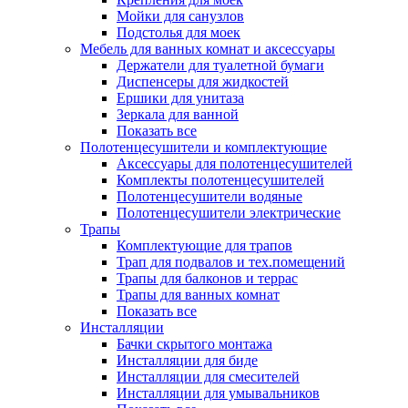
Мойки для санузлов
Подстолья для моек
Мебель для ванных комнат и аксессуары
Держатели для туалетной бумаги
Диспенсеры для жидкостей
Ершики для унитаза
Зеркала для ванной
Показать все
Полотенцесушители и комплектующие
Аксессуары для полотенцесушителей
Комплекты полотенцесушителей
Полотенцесушители водяные
Полотенцесушители электрические
Трапы
Комплектующие для трапов
Трап для подвалов и тех.помещений
Трапы для балконов и террас
Трапы для ванных комнат
Показать все
Инсталляции
Бачки скрытого монтажа
Инсталляции для биде
Инсталляции для смесителей
Инсталляции для умывальников