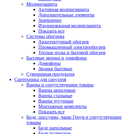
Молниезащита
Активная молниезащита
Дополнительные элементы
Заземление
Изолированная молниезащита
Показать все
Системы обогрева
Архитектурный обогрев
Промышленный электрообогрев
Теплые полы и бытовой обогрев
Бытовые звонки и домофоны
Домофоны
Звонки бытовые
Сувенирная продукция
Сантехника для санузлов
Ванны и сопутствующие товары
Ванны акриловые
Ванны стальные
Ванны чугунные
Монтажные комплекты
Показать все
Биде, писсуары, чаши Генуя и сопутствующие
товары
Биде напольные
Биде подвесное