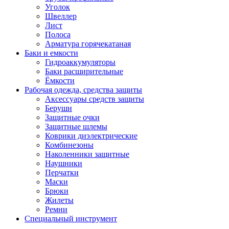
Уголок
Швеллер
Лист
Полоса
Арматура горячекатаная
Баки и емкости
Гидроаккумуляторы
Баки расширительные
Ёмкости
Рабочая одежда, средства защиты
Аксессуары средств защиты
Беруши
Защитные очки
Защитные шлемы
Коврики диэлектрические
Комбинезоны
Наколенники защитные
Наушники
Перчатки
Маски
Брюки
Жилеты
Ремни
Специальный инструмент