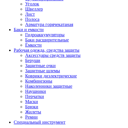
Уголок
Швеллер
Лист
Полоса
Арматура горячекатаная
Баки и емкости
Гидроаккумуляторы
Баки расширительные
Ёмкости
Рабочая одежда, средства защиты
Аксессуары средств защиты
Беруши
Защитные очки
Защитные шлемы
Коврики диэлектрические
Комбинезоны
Наколенники защитные
Наушники
Перчатки
Маски
Брюки
Жилеты
Ремни
Специальный инструмент