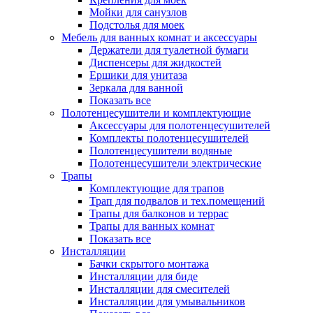
Мойки для санузлов
Подстолья для моек
Мебель для ванных комнат и аксессуары
Держатели для туалетной бумаги
Диспенсеры для жидкостей
Ершики для унитаза
Зеркала для ванной
Показать все
Полотенцесушители и комплектующие
Аксессуары для полотенцесушителей
Комплекты полотенцесушителей
Полотенцесушители водяные
Полотенцесушители электрические
Трапы
Комплектующие для трапов
Трап для подвалов и тех.помещений
Трапы для балконов и террас
Трапы для ванных комнат
Показать все
Инсталляции
Бачки скрытого монтажа
Инсталляции для биде
Инсталляции для смесителей
Инсталляции для умывальников