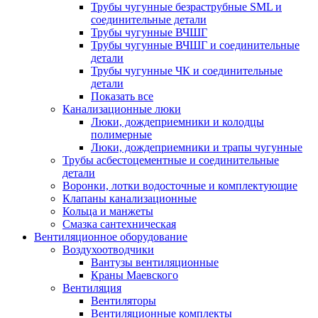
Трубы чугунные безраструбные SML и
соединительные детали
Трубы чугунные ВЧШГ
Трубы чугунные ВЧШГ и соединительные
детали
Трубы чугунные ЧК и соединительные
детали
Показать все
Канализационные люки
Люки, дождеприемники и колодцы
полимерные
Люки, дождеприемники и трапы чугунные
Трубы асбестоцементные и соединительные
детали
Воронки, лотки водосточные и комплектующие
Клапаны канализационные
Кольца и манжеты
Смазка сантехническая
Вентиляционное оборудование
Воздухоотводчики
Вантузы вентиляционные
Краны Маевского
Вентиляция
Вентиляторы
Вентиляционные комплекты