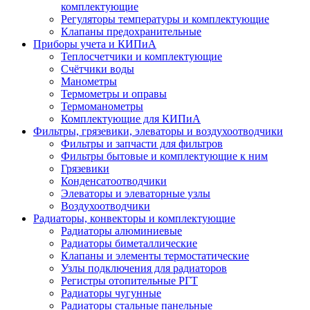
комплектующие
Регуляторы температуры и комплектующие
Клапаны предохранительные
Приборы учета и КИПиА
Теплосчетчики и комплектующие
Счётчики воды
Манометры
Термометры и оправы
Термоманометры
Комплектующие для КИПиА
Фильтры, грязевики, элеваторы и воздухоотводчики
Фильтры и запчасти для фильтров
Фильтры бытовые и комплектующие к ним
Грязевики
Конденсатоотводчики
Элеваторы и элеваторные узлы
Воздухоотводчики
Радиаторы, конвекторы и комплектующие
Радиаторы алюминиевые
Радиаторы биметаллические
Клапаны и элементы термостатические
Узлы подключения для радиаторов
Регистры отопительные РГТ
Радиаторы чугунные
Радиаторы стальные панельные