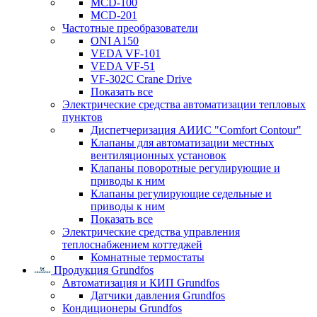
MCD-100
MCD-201
Частотные преобразователи
ONI A150
VEDA VF-101
VEDA VF-51
VF-302C Crane Drive
Показать все
Электрические средства автоматизации тепловых
пунктов
Диспетчеризация АИИС "Comfort Contour"
Клапаны для автоматизации местных
вентиляционных установок
Клапаны поворотные регулирующие и
приводы к ним
Клапаны регулирующие седельные и
приводы к ним
Показать все
Электрические средства управления
теплоснабжением коттеджей
Комнатные термостаты
Продукция Grundfos
Автоматизация и КИП Grundfos
Датчики давления Grundfos
Кондиционеры Grundfos