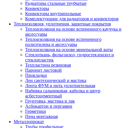
Радиаторы стальные трубчатые
Конвекторы
Конвекторы внутрипольные
Комплектующие для радиаторов и конвекторов
Теплоизоляция, уплотнения, защитные покрытия
Теплоизоляция на основе вспененного каучука и
аксессуары
Теплоизоляция на основе вспененного
полиэтилена и аксессуары
Теплоизоляция на основе минеральной ваты
Стеклоткань, фольгоизол, гидростеклоизол и
стеклопластик
Техпластина резиновая
Паронит листовой
Прокладки
Лен сантехнический и мастика
Лента ФУМ и нить уплотнительная
Набивка сальниковая, каболка и шнур
асбестоцементный
Грунтовка, мастика и лак
Асбокартон и пергамин
Герметики
Пена монтажная
Металлопрокат
Трубы профильные