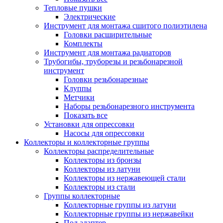
Тепловые пушки
Электрические
Инструмент для монтажа сшитого полиэтилена
Головки расширительные
Комплекты
Инструмент для монтажа радиаторов
Трубогибы, труборезы и резьбонарезной
инструмент
Головки резьбонарезные
Клуппы
Метчики
Наборы резьбонарезного инструмента
Показать все
Установки для опрессовки
Насосы для опрессовки
Коллекторы и коллекторные группы
Коллекторы распределительные
Коллекторы из бронзы
Коллекторы из латуни
Коллекторы из нержавеющей стали
Коллекторы из стали
Группы коллекторные
Коллекторные группы из латуни
Коллекторные группы из нержавейки
Под адаптер