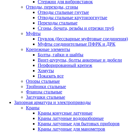
Стержни для вибровставок
Отводы, переходы, сгоны
Отводы стальные гнутые
Отводы стальные крутоизогнутые
Переходы стальные
Сгоны, бочата, резьбы и отрезки труб
Муфты
Грувлок (бессварные муфтовые соединения)
Муфты соединительные ПФРК и ДРК
Крепежные элементы
Болты, гайки и шайбы
Винт-шурупы, болты анкерные и дюбели
Перфорированный крепеж
Хомуты
Показать все
Опоры стальные
Тройники стальные
Фланцы стальные
Заглушки стальные
Запорная арматура и электроприводы
Краны
Краны конусные латунные
Краны латунные водоразборные
Краны латунные для бытовых приборов
Краны латунные для манометров