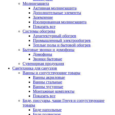
Молниезащита
Активная молниезащита
Дополнительные элементы
Заземление
Изолированная молниезащита
Показать все
Системы обогрева
Архитектурный обогрев
Промышленный электрообогрев
Теплые полы и бытовой обогрев
Бытовые звонки и домофоны
Домофоны
Звонки бытовые
Сувенирная продукция
Сантехника для санузлов
Ванны и сопутствующие товары
Ванны акриловые
Ванны стальные
Ванны чугунные
Монтажные комплекты
Показать все
Биде, писсуары, чаши Генуя и сопутствующие
товары
Биде напольные
Биде подвесное