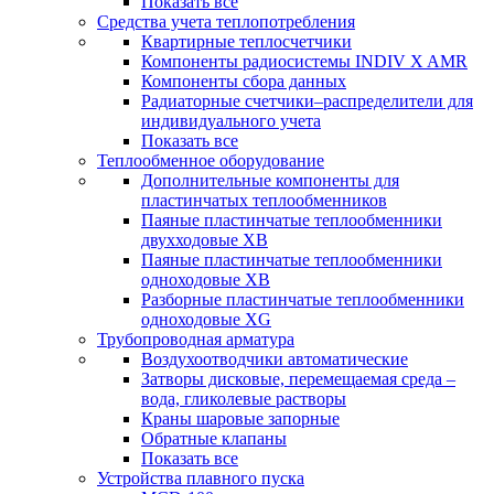
Показать все
Средства учета теплопотребления
Квартирные теплосчетчики
Компоненты радиосистемы INDIV X AMR
Компоненты сбора данных
Радиаторные счетчики–распределители для
индивидуального учета
Показать все
Теплообменное оборудование
Дополнительные компоненты для
пластинчатых теплообменников
Паяные пластинчатые теплообменники
двухходовые XB
Паяные пластинчатые теплообменники
одноходовые ХВ
Разборные пластинчатые теплообменники
одноходовые ХG
Трубопроводная арматура
Воздухоотводчики автоматические
Затворы дисковые, перемещаемая среда –
вода, гликолевые растворы
Краны шаровые запорные
Обратные клапаны
Показать все
Устройства плавного пуска