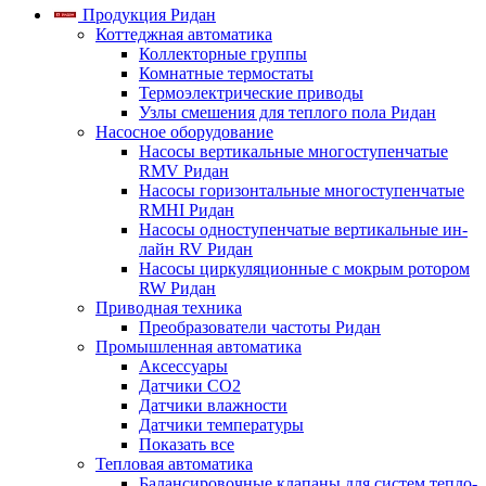
Продукция Ридан
Коттеджная автоматика
Коллекторные группы
Комнатные термостаты
Термоэлектрические приводы
Узлы смешения для теплого пола Ридан
Насосное оборудование
Насосы вертикальные многоступенчатые
RMV Ридан
Насосы горизонтальные многоступенчатые
RMHI Ридан
Насосы одноступенчатые вертикальные ин-
лайн RV Ридан
Насосы циркуляционные с мокрым ротором
RW Ридан
Приводная техника
Преобразователи частоты Ридан
Промышленная автоматика
Аксессуары
Датчики CO2
Датчики влажности
Датчики температуры
Показать все
Тепловая автоматика
Балансировочные клапаны для систем тепло-