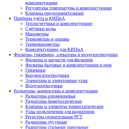
комплектующие
Регуляторы температуры и комплектующие
Клапаны предохранительные
Приборы учета и КИПиА
Теплосчетчики и комплектующие
Счётчики воды
Манометры
Термометры и оправы
Термоманометры
Комплектующие для КИПиА
Фильтры, грязевики, элеваторы и воздухоотводчики
Фильтры и запчасти для фильтров
Фильтры бытовые и комплектующие к ним
Грязевики
Конденсатоотводчики
Элеваторы и элеваторные узлы
Воздухоотводчики
Радиаторы, конвекторы и комплектующие
Радиаторы алюминиевые
Радиаторы биметаллические
Клапаны и элементы термостатические
Узлы подключения для радиаторов
Регистры отопительные РГТ
Радиаторы чугунные
Радиаторы стальные панельные