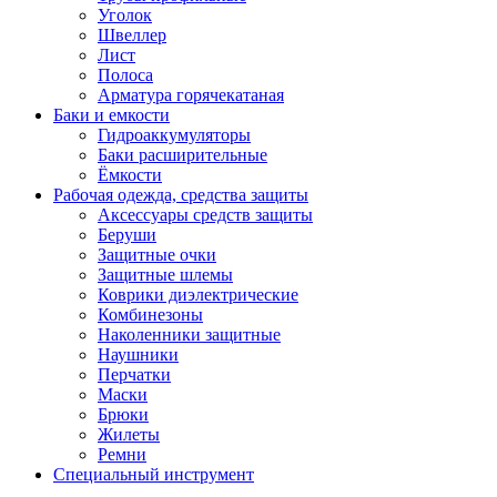
Уголок
Швеллер
Лист
Полоса
Арматура горячекатаная
Баки и емкости
Гидроаккумуляторы
Баки расширительные
Ёмкости
Рабочая одежда, средства защиты
Аксессуары средств защиты
Беруши
Защитные очки
Защитные шлемы
Коврики диэлектрические
Комбинезоны
Наколенники защитные
Наушники
Перчатки
Маски
Брюки
Жилеты
Ремни
Специальный инструмент