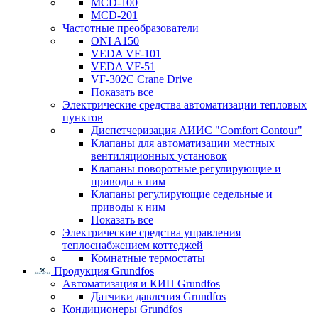
MCD-100
MCD-201
Частотные преобразователи
ONI A150
VEDA VF-101
VEDA VF-51
VF-302C Crane Drive
Показать все
Электрические средства автоматизации тепловых
пунктов
Диспетчеризация АИИС "Comfort Contour"
Клапаны для автоматизации местных
вентиляционных установок
Клапаны поворотные регулирующие и
приводы к ним
Клапаны регулирующие седельные и
приводы к ним
Показать все
Электрические средства управления
теплоснабжением коттеджей
Комнатные термостаты
Продукция Grundfos
Автоматизация и КИП Grundfos
Датчики давления Grundfos
Кондиционеры Grundfos