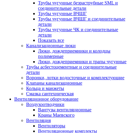
Трубы чугунные безраструбные SML и
соединительные детали
Трубы чугунные ВЧШГ
Трубы чугунные ВЧШГ и соединительные
детали
Трубы чугунные ЧК и соединительные
детали
Показать все
Канализационные люки
Люки, дождеприемники и колодцы
полимерные
Люки, дождеприемники и трапы чугунные
Трубы асбестоцементные и соединительные
детали
Воронки, лотки водосточные и комплектующие
Клапаны канализационные
Кольца и манжеты
Смазка сантехническая
Вентиляционное оборудование
Воздухоотводчики
Вантузы вентиляционные
Краны Маевского
Вентиляция
Вентиляторы
Вентиляционные комплекты