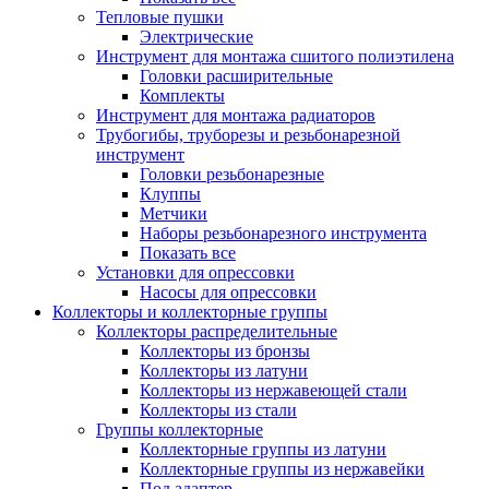
Тепловые пушки
Электрические
Инструмент для монтажа сшитого полиэтилена
Головки расширительные
Комплекты
Инструмент для монтажа радиаторов
Трубогибы, труборезы и резьбонарезной
инструмент
Головки резьбонарезные
Клуппы
Метчики
Наборы резьбонарезного инструмента
Показать все
Установки для опрессовки
Насосы для опрессовки
Коллекторы и коллекторные группы
Коллекторы распределительные
Коллекторы из бронзы
Коллекторы из латуни
Коллекторы из нержавеющей стали
Коллекторы из стали
Группы коллекторные
Коллекторные группы из латуни
Коллекторные группы из нержавейки
Под адаптер