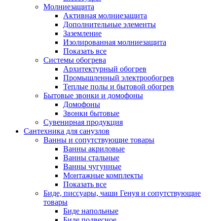
Молниезащита
Активная молниезащита
Дополнительные элементы
Заземление
Изолированная молниезащита
Показать все
Системы обогрева
Архитектурный обогрев
Промышленный электрообогрев
Теплые полы и бытовой обогрев
Бытовые звонки и домофоны
Домофоны
Звонки бытовые
Сувенирная продукция
Сантехника для санузлов
Ванны и сопутствующие товары
Ванны акриловые
Ванны стальные
Ванны чугунные
Монтажные комплекты
Показать все
Биде, писсуары, чаши Генуя и сопутствующие
товары
Биде напольные
Биде подвесное