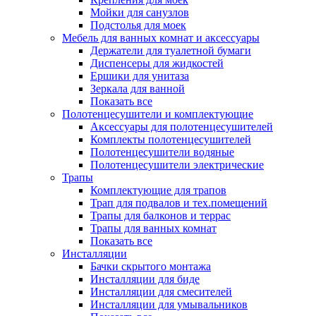
Мойки для санузлов
Подстолья для моек
Мебель для ванных комнат и аксессуары
Держатели для туалетной бумаги
Диспенсеры для жидкостей
Ершики для унитаза
Зеркала для ванной
Показать все
Полотенцесушители и комплектующие
Аксессуары для полотенцесушителей
Комплекты полотенцесушителей
Полотенцесушители водяные
Полотенцесушители электрические
Трапы
Комплектующие для трапов
Трап для подвалов и тех.помещений
Трапы для балконов и террас
Трапы для ванных комнат
Показать все
Инсталляции
Бачки скрытого монтажа
Инсталляции для биде
Инсталляции для смесителей
Инсталляции для умывальников