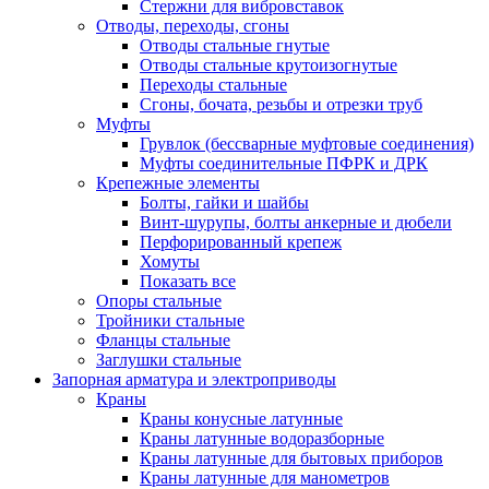
Стержни для вибровставок
Отводы, переходы, сгоны
Отводы стальные гнутые
Отводы стальные крутоизогнутые
Переходы стальные
Сгоны, бочата, резьбы и отрезки труб
Муфты
Грувлок (бессварные муфтовые соединения)
Муфты соединительные ПФРК и ДРК
Крепежные элементы
Болты, гайки и шайбы
Винт-шурупы, болты анкерные и дюбели
Перфорированный крепеж
Хомуты
Показать все
Опоры стальные
Тройники стальные
Фланцы стальные
Заглушки стальные
Запорная арматура и электроприводы
Краны
Краны конусные латунные
Краны латунные водоразборные
Краны латунные для бытовых приборов
Краны латунные для манометров