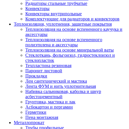
Радиаторы стальные трубчатые
Конвекторы
Конвекторы внутрипольные
Комплектующие для радиаторов и конвекторов
Теплоизоляция, уплотнения, защитные покрытия
Теплоизоляция на основе вспененного каучука и
аксессуары
Теплоизоляция на основе вспененного
полиэтилена и аксессуары
Теплоизоляция на основе минеральной ваты
Стеклоткань, фольгоизол, гидростеклоизол и
стеклопластик
Техпластина резиновая
Паронит листовой
Прокладки
Лен сантехнический и мастика
Лента ФУМ и нить уплотнительная
Набивка сальниковая, каболка и шнур
асбестоцементный
Грунтовка, мастика и лак
Асбокартон и пергамин
Герметики
Пена монтажная
Металлопрокат
Трубы профильные