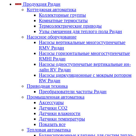
Продукция Ридан
Коттеджная автоматика
Коллекторные группы
Комнатные термостаты
Термоэлектрические приводы
Узлы смешения для теплого пола Ридан
Насосное оборудование
Насосы вертикальные многоступенчатые
RMV Ридан
Насосы горизонтальные многоступенчатые
RMHI Ридан
Насосы одноступенчатые вертикальные ин-
лайн RV Ридан
Насосы циркуляционные с мокрым ротором
RW Ридан
Приводная техника
Преобразователи частоты Ридан
Промышленная автоматика
Аксессуары
Датчики CO2
Датчики влажности
Датчики температуры
Показать все
Тепловая автоматика
Балансировочные клапаны для систем тепло-