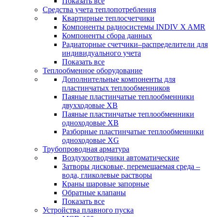
Показать все
Средства учета теплопотребления
Квартирные теплосчетчики
Компоненты радиосистемы INDIV X AMR
Компоненты сбора данных
Радиаторные счетчики–распределители для
индивидуального учета
Показать все
Теплообменное оборудование
Дополнительные компоненты для
пластинчатых теплообменников
Паяные пластинчатые теплообменники
двухходовые XB
Паяные пластинчатые теплообменники
одноходовые ХВ
Разборные пластинчатые теплообменники
одноходовые ХG
Трубопроводная арматура
Воздухоотводчики автоматические
Затворы дисковые, перемещаемая среда –
вода, гликолевые растворы
Краны шаровые запорные
Обратные клапаны
Показать все
Устройства плавного пуска