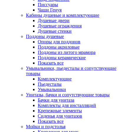
Писсуары
Чаши Генуя
Кабины душевые и комплектующие
Душевые двери
Душевые ограждения
Душевые стенки
Поддоны душевые
Опоры для поддонов
Поддоны акриловые
Поддоны из литого мрамора
Поддоны керамические
Показать все
Умывальники, пьедесталы и сопутствующие
товары
Комплектующие
Пьедесталы
Умывальники
Унитазы, бачки и сопутствующие товары
Бачки для унитаза
Комплекты для инсталляций
Крепежные элементы
Сиденья для унитазов
Показать все
Мойки и подстолья
Крепления для моек