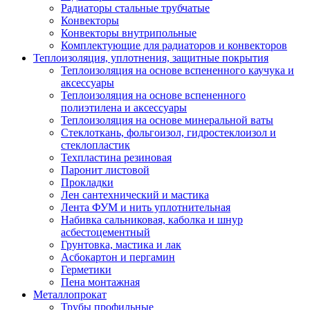
Радиаторы стальные трубчатые
Конвекторы
Конвекторы внутрипольные
Комплектующие для радиаторов и конвекторов
Теплоизоляция, уплотнения, защитные покрытия
Теплоизоляция на основе вспененного каучука и
аксессуары
Теплоизоляция на основе вспененного
полиэтилена и аксессуары
Теплоизоляция на основе минеральной ваты
Стеклоткань, фольгоизол, гидростеклоизол и
стеклопластик
Техпластина резиновая
Паронит листовой
Прокладки
Лен сантехнический и мастика
Лента ФУМ и нить уплотнительная
Набивка сальниковая, каболка и шнур
асбестоцементный
Грунтовка, мастика и лак
Асбокартон и пергамин
Герметики
Пена монтажная
Металлопрокат
Трубы профильные