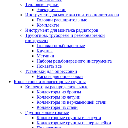
Тепловые пушки
Электрические
Инструмент для монтажа сшитого полиэтилена
Головки расширительные
Комплекты
Инструмент для монтажа радиаторов
Трубогибы, труборезы и резьбонарезной
инструмент
Головки резьбонарезные
Клуппы
Метчики
Наборы резьбонарезного инструмента
Показать все
Установки для опрессовки
Насосы для опрессовки
Коллекторы и коллекторные группы
Коллекторы распределительные
Коллекторы из бронзы
Коллекторы из латуни
Коллекторы из нержавеющей стали
Коллекторы из стали
Группы коллекторные
Коллекторные группы из латуни
Коллекторные группы из нержавейки
Под адаптер