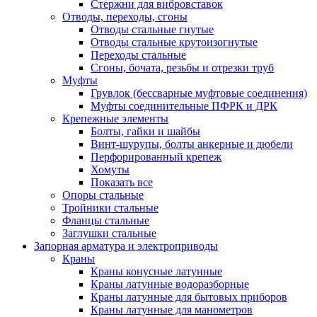
Стержни для вибровставок
Отводы, переходы, сгоны
Отводы стальные гнутые
Отводы стальные крутоизогнутые
Переходы стальные
Сгоны, бочата, резьбы и отрезки труб
Муфты
Грувлок (бессварные муфтовые соединения)
Муфты соединительные ПФРК и ДРК
Крепежные элементы
Болты, гайки и шайбы
Винт-шурупы, болты анкерные и дюбели
Перфорированный крепеж
Хомуты
Показать все
Опоры стальные
Тройники стальные
Фланцы стальные
Заглушки стальные
Запорная арматура и электроприводы
Краны
Краны конусные латунные
Краны латунные водоразборные
Краны латунные для бытовых приборов
Краны латунные для манометров