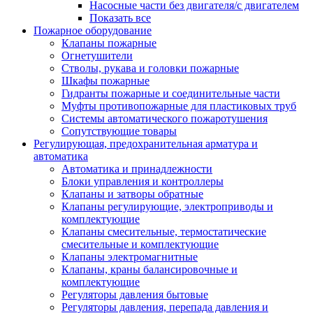
Насосные части без двигателя/с двигателем
Показать все
Пожарное оборудование
Клапаны пожарные
Огнетушители
Стволы, рукава и головки пожарные
Шкафы пожарные
Гидранты пожарные и соединительные части
Муфты противопожарные для пластиковых труб
Системы автоматического пожаротушения
Сопутствующие товары
Регулирующая, предохранительная арматура и
автоматика
Автоматика и принадлежности
Блоки управления и контроллеры
Клапаны и затворы обратные
Клапаны регулирующие, электроприводы и
комплектующие
Клапаны смесительные, термостатические
смесительные и комплектующие
Клапаны электромагнитные
Клапаны, краны балансировочные и
комплектующие
Регуляторы давления бытовые
Регуляторы давления, перепада давления и