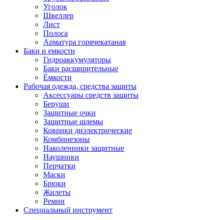
Уголок
Швеллер
Лист
Полоса
Арматура горячекатаная
Баки и емкости
Гидроаккумуляторы
Баки расширительные
Ёмкости
Рабочая одежда, средства защиты
Аксессуары средств защиты
Беруши
Защитные очки
Защитные шлемы
Коврики диэлектрические
Комбинезоны
Наколенники защитные
Наушники
Перчатки
Маски
Брюки
Жилеты
Ремни
Специальный инструмент