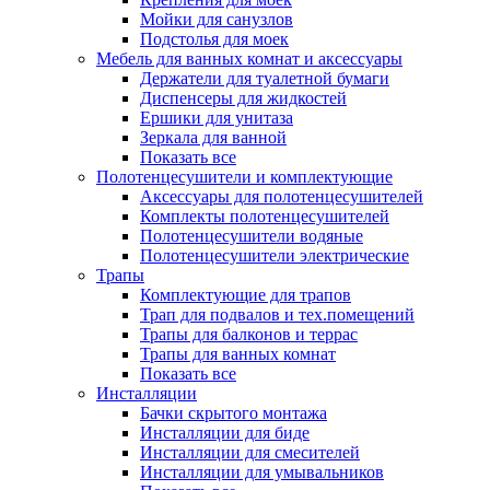
Мойки для санузлов
Подстолья для моек
Мебель для ванных комнат и аксессуары
Держатели для туалетной бумаги
Диспенсеры для жидкостей
Ершики для унитаза
Зеркала для ванной
Показать все
Полотенцесушители и комплектующие
Аксессуары для полотенцесушителей
Комплекты полотенцесушителей
Полотенцесушители водяные
Полотенцесушители электрические
Трапы
Комплектующие для трапов
Трап для подвалов и тех.помещений
Трапы для балконов и террас
Трапы для ванных комнат
Показать все
Инсталляции
Бачки скрытого монтажа
Инсталляции для биде
Инсталляции для смесителей
Инсталляции для умывальников