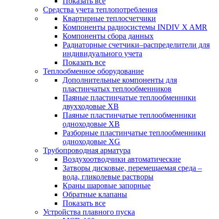
Показать все
Средства учета теплопотребления
Квартирные теплосчетчики
Компоненты радиосистемы INDIV X AMR
Компоненты сбора данных
Радиаторные счетчики–распределители для
индивидуального учета
Показать все
Теплообменное оборудование
Дополнительные компоненты для
пластинчатых теплообменников
Паяные пластинчатые теплообменники
двухходовые XB
Паяные пластинчатые теплообменники
одноходовые ХВ
Разборные пластинчатые теплообменники
одноходовые ХG
Трубопроводная арматура
Воздухоотводчики автоматические
Затворы дисковые, перемещаемая среда –
вода, гликолевые растворы
Краны шаровые запорные
Обратные клапаны
Показать все
Устройства плавного пуска