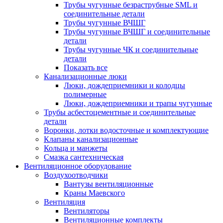
Трубы чугунные безраструбные SML и
соединительные детали
Трубы чугунные ВЧШГ
Трубы чугунные ВЧШГ и соединительные
детали
Трубы чугунные ЧК и соединительные
детали
Показать все
Канализационные люки
Люки, дождеприемники и колодцы
полимерные
Люки, дождеприемники и трапы чугунные
Трубы асбестоцементные и соединительные
детали
Воронки, лотки водосточные и комплектующие
Клапаны канализационные
Кольца и манжеты
Смазка сантехническая
Вентиляционное оборудование
Воздухоотводчики
Вантузы вентиляционные
Краны Маевского
Вентиляция
Вентиляторы
Вентиляционные комплекты