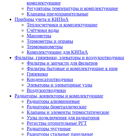
комплектующие
Регуляторы температуры и комплектующие
Клапаны предохранительные
Приборы учета и КИПиА
Теплосчетчики и комплектующие
Счётчики воды
Манометры
Термометры и оправы
Термоманометры
Комплектующие для КИПиА
Фильтры, грязевики, элеваторы и воздухоотводчики
Фильтры и запчасти для фильтров
Фильтры бытовые и комплектующие к ним
Грязевики
Конденсатоотводчики
Элеваторы и элеваторные узлы
Воздухоотводчики
Радиаторы, конвекторы и комплектующие
Радиаторы алюминиевые
Радиаторы биметаллические
Клапаны и элементы термостатические
Узлы подключения для радиаторов
Регистры отопительные РГТ
Радиаторы чугунные
Радиаторы стальные панельные