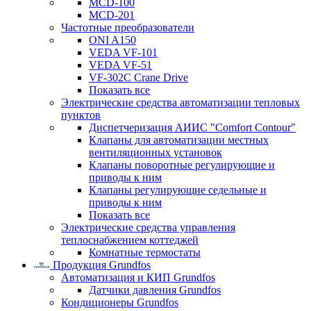
MCD-100
MCD-201
Частотные преобразователи
ONI A150
VEDA VF-101
VEDA VF-51
VF-302C Crane Drive
Показать все
Электрические средства автоматизации тепловых
пунктов
Диспетчеризация АИИС "Comfort Contour"
Клапаны для автоматизации местных
вентиляционных установок
Клапаны поворотные регулирующие и
приводы к ним
Клапаны регулирующие седельные и
приводы к ним
Показать все
Электрические средства управления
теплоснабжением коттеджей
Комнатные термостаты
Продукция Grundfos
Автоматизация и КИП Grundfos
Датчики давления Grundfos
Кондиционеры Grundfos