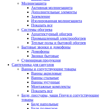
Молниезащита
Активная молниезащита
Дополнительные элементы
Заземление
Изолированная молниезащита
Показать все
Системы обогрева
Архитектурный обогрев
Промышленный электрообогрев
Теплые полы и бытовой обогрев
Бытовые звонки и домофоны
Домофоны
Звонки бытовые
Сувенирная продукция
Сантехника для санузлов
Ванны и сопутствующие товары
Ванны акриловые
Ванны стальные
Ванны чугунные
Монтажные комплекты
Показать все
Биде, писсуары, чаши Генуя и сопутствующие
товары
Биде напольные
Биде подвесное