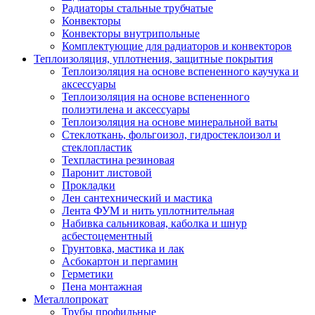
Радиаторы стальные трубчатые
Конвекторы
Конвекторы внутрипольные
Комплектующие для радиаторов и конвекторов
Теплоизоляция, уплотнения, защитные покрытия
Теплоизоляция на основе вспененного каучука и
аксессуары
Теплоизоляция на основе вспененного
полиэтилена и аксессуары
Теплоизоляция на основе минеральной ваты
Стеклоткань, фольгоизол, гидростеклоизол и
стеклопластик
Техпластина резиновая
Паронит листовой
Прокладки
Лен сантехнический и мастика
Лента ФУМ и нить уплотнительная
Набивка сальниковая, каболка и шнур
асбестоцементный
Грунтовка, мастика и лак
Асбокартон и пергамин
Герметики
Пена монтажная
Металлопрокат
Трубы профильные