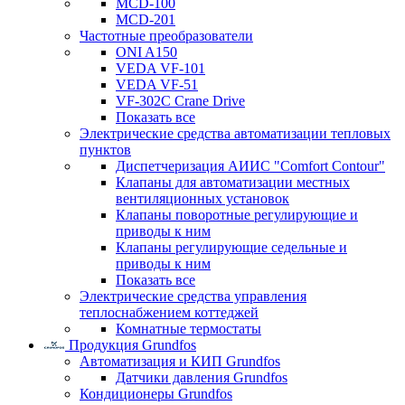
MCD-100
MCD-201
Частотные преобразователи
ONI A150
VEDA VF-101
VEDA VF-51
VF-302C Crane Drive
Показать все
Электрические средства автоматизации тепловых
пунктов
Диспетчеризация АИИС "Comfort Contour"
Клапаны для автоматизации местных
вентиляционных установок
Клапаны поворотные регулирующие и
приводы к ним
Клапаны регулирующие седельные и
приводы к ним
Показать все
Электрические средства управления
теплоснабжением коттеджей
Комнатные термостаты
Продукция Grundfos
Автоматизация и КИП Grundfos
Датчики давления Grundfos
Кондиционеры Grundfos