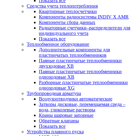
Показать все
Средства учета теплопотребления
Квартирные теплосчетчики
Компоненты радиосистемы INDIV X AMR
Компоненты сбора данных
Радиаторные счетчики–распределители для
индивидуального учета
Показать все
Теплообменное оборудование
Дополнительные компоненты для
пластинчатых теплообменников
Паяные пластинчатые теплообменники
двухходовые XB
Паяные пластинчатые теплообменники
одноходовые ХВ
Разборные пластинчатые теплообменники
одноходовые ХG
Трубопроводная арматура
Воздухоотводчики автоматические
Затворы дисковые, перемещаемая среда –
вода, гликолевые растворы
Краны шаровые запорные
Обратные клапаны
Показать все
Устройства плавного пуска