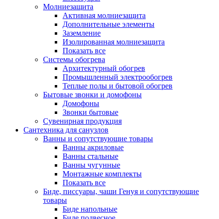
Молниезащита
Активная молниезащита
Дополнительные элементы
Заземление
Изолированная молниезащита
Показать все
Системы обогрева
Архитектурный обогрев
Промышленный электрообогрев
Теплые полы и бытовой обогрев
Бытовые звонки и домофоны
Домофоны
Звонки бытовые
Сувенирная продукция
Сантехника для санузлов
Ванны и сопутствующие товары
Ванны акриловые
Ванны стальные
Ванны чугунные
Монтажные комплекты
Показать все
Биде, писсуары, чаши Генуя и сопутствующие
товары
Биде напольные
Биде подвесное