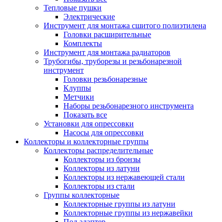
Тепловые пушки
Электрические
Инструмент для монтажа сшитого полиэтилена
Головки расширительные
Комплекты
Инструмент для монтажа радиаторов
Трубогибы, труборезы и резьбонарезной
инструмент
Головки резьбонарезные
Клуппы
Метчики
Наборы резьбонарезного инструмента
Показать все
Установки для опрессовки
Насосы для опрессовки
Коллекторы и коллекторные группы
Коллекторы распределительные
Коллекторы из бронзы
Коллекторы из латуни
Коллекторы из нержавеющей стали
Коллекторы из стали
Группы коллекторные
Коллекторные группы из латуни
Коллекторные группы из нержавейки
Под адаптер