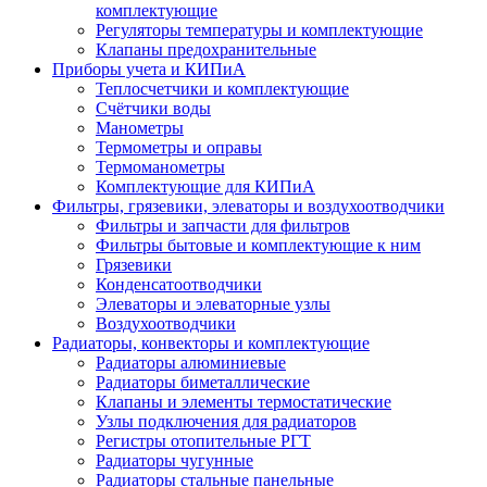
комплектующие
Регуляторы температуры и комплектующие
Клапаны предохранительные
Приборы учета и КИПиА
Теплосчетчики и комплектующие
Счётчики воды
Манометры
Термометры и оправы
Термоманометры
Комплектующие для КИПиА
Фильтры, грязевики, элеваторы и воздухоотводчики
Фильтры и запчасти для фильтров
Фильтры бытовые и комплектующие к ним
Грязевики
Конденсатоотводчики
Элеваторы и элеваторные узлы
Воздухоотводчики
Радиаторы, конвекторы и комплектующие
Радиаторы алюминиевые
Радиаторы биметаллические
Клапаны и элементы термостатические
Узлы подключения для радиаторов
Регистры отопительные РГТ
Радиаторы чугунные
Радиаторы стальные панельные