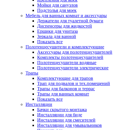
Мойки для санузлов
Подстолья для моек
Мебель для ванных комнат и аксессуары
Держатели для туалетной бумаги
Диспенсеры для жидкостей
Ершики для унитаза
Зеркала для ванной
Показать все
Полотенцесушители и комплектующие
Аксессуары для полотенцесушителей
Комплекты полотенцесушителей
Полотенцесушители водяные
Полотенцесушители электрические
Трапы
Комплектующие для трапов
Трап для подвалов и тех.помещений
Трапы для балконов и террас
Трапы для ванных комнат
Показать все
Инсталляции
Бачки скрытого монтажа
Инсталляции для биде
Инсталляции для смесителей
Инсталляции для умывальников