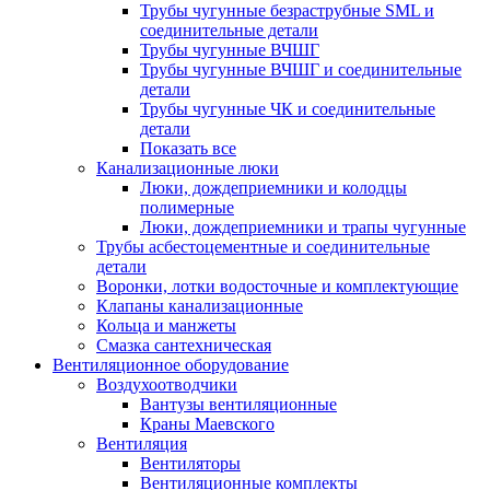
Трубы чугунные безраструбные SML и
соединительные детали
Трубы чугунные ВЧШГ
Трубы чугунные ВЧШГ и соединительные
детали
Трубы чугунные ЧК и соединительные
детали
Показать все
Канализационные люки
Люки, дождеприемники и колодцы
полимерные
Люки, дождеприемники и трапы чугунные
Трубы асбестоцементные и соединительные
детали
Воронки, лотки водосточные и комплектующие
Клапаны канализационные
Кольца и манжеты
Смазка сантехническая
Вентиляционное оборудование
Воздухоотводчики
Вантузы вентиляционные
Краны Маевского
Вентиляция
Вентиляторы
Вентиляционные комплекты