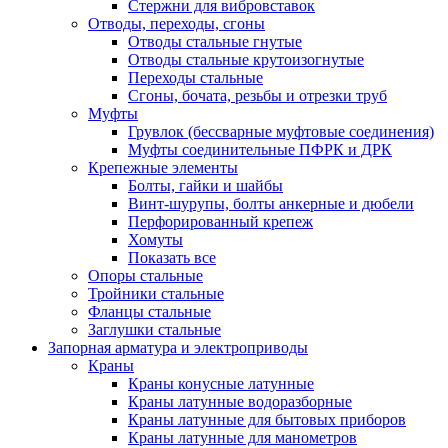
Стержни для вибровставок
Отводы, переходы, сгоны
Отводы стальные гнутые
Отводы стальные крутоизогнутые
Переходы стальные
Сгоны, бочата, резьбы и отрезки труб
Муфты
Грувлок (бессварные муфтовые соединения)
Муфты соединительные ПФРК и ДРК
Крепежные элементы
Болты, гайки и шайбы
Винт-шурупы, болты анкерные и дюбели
Перфорированный крепеж
Хомуты
Показать все
Опоры стальные
Тройники стальные
Фланцы стальные
Заглушки стальные
Запорная арматура и электроприводы
Краны
Краны конусные латунные
Краны латунные водоразборные
Краны латунные для бытовых приборов
Краны латунные для манометров