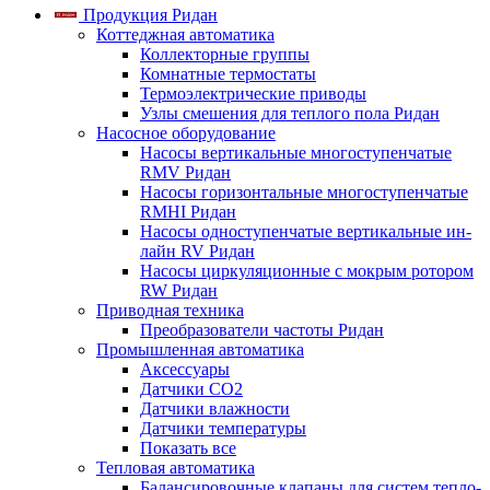
Продукция Ридан
Коттеджная автоматика
Коллекторные группы
Комнатные термостаты
Термоэлектрические приводы
Узлы смешения для теплого пола Ридан
Насосное оборудование
Насосы вертикальные многоступенчатые
RMV Ридан
Насосы горизонтальные многоступенчатые
RMHI Ридан
Насосы одноступенчатые вертикальные ин-
лайн RV Ридан
Насосы циркуляционные с мокрым ротором
RW Ридан
Приводная техника
Преобразователи частоты Ридан
Промышленная автоматика
Аксессуары
Датчики CO2
Датчики влажности
Датчики температуры
Показать все
Тепловая автоматика
Балансировочные клапаны для систем тепло-