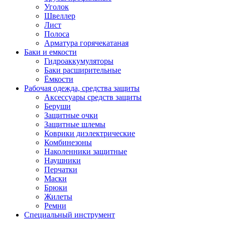
Уголок
Швеллер
Лист
Полоса
Арматура горячекатаная
Баки и емкости
Гидроаккумуляторы
Баки расширительные
Ёмкости
Рабочая одежда, средства защиты
Аксессуары средств защиты
Беруши
Защитные очки
Защитные шлемы
Коврики диэлектрические
Комбинезоны
Наколенники защитные
Наушники
Перчатки
Маски
Брюки
Жилеты
Ремни
Специальный инструмент