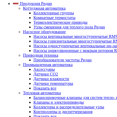
Продукция Ридан
Коттеджная автоматика
Коллекторные группы
Комнатные термостаты
Термоэлектрические приводы
Узлы смешения для теплого пола Ридан
Насосное оборудование
Насосы вертикальные многоступенчатые RM
Насосы горизонтальные многоступенчатые R
Насосы одноступенчатые вертикальные ин-л
Насосы циркуляционные с мокрым ротором 
Приводная техника
Преобразователи частоты Ридан
Промышленная автоматика
Аксессуары
Датчики CO2
Датчики влажности
Датчики температуры
Показать все
Тепловая автоматика
Балансировочные клапаны для систем тепло-
Клапаны и электроприводы
Коллекторы и распределительные узлы
Контроллеры и диспетчеризация
Показать все