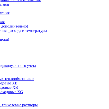
апаны
пления
вия
я дополнительно)
ния, расхода и температуры
дпора)
ндивидуального учета
ых теплообменников
одовые XB
ходовые ХВ
ноходовые ХG
, гликолевые растворы