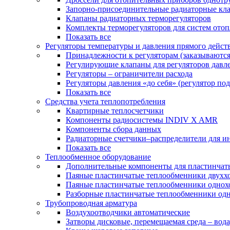
Запорно-присоединительные радиаторные кл
Клапаны радиаторных терморегуляторов
Комплекты терморегуляторов для систем ото
Показать все
Регуляторы температуры и давления прямого дейст
Принадлежности к регуляторам (заказываютс
Регулирующие клапаны для регуляторов давле
Регуляторы – ограничители расхода
Регуляторы давления «до себя» (регулятор по
Показать все
Средства учета теплопотребления
Квартирные теплосчетчики
Компоненты радиосистемы INDIV X AMR
Компоненты сбора данных
Радиаторные счетчики–распределители для и
Показать все
Теплообменное оборудование
Дополнительные компоненты для пластинчат
Паяные пластинчатые теплообменники двухх
Паяные пластинчатые теплообменники одно
Разборные пластинчатые теплообменники од
Трубопроводная арматура
Воздухоотводчики автоматические
Затворы дисковые, перемещаемая среда – вода