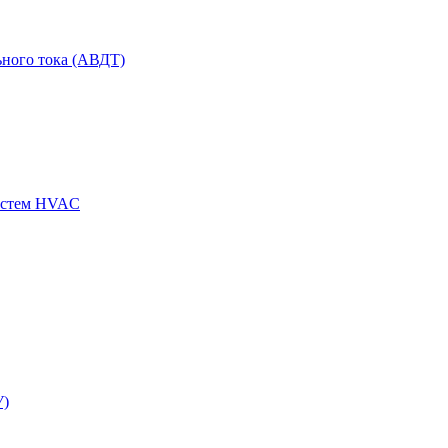
ного тока (АВДТ)
истем HVAC
У)