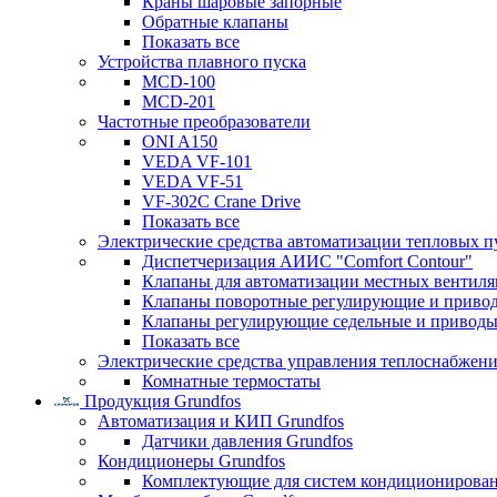
Краны шаровые запорные
Обратные клапаны
Показать все
Устройства плавного пуска
MCD-100
MCD-201
Частотные преобразователи
ONI A150
VEDA VF-101
VEDA VF-51
VF-302C Crane Drive
Показать все
Электрические средства автоматизации тепловых п
Диспетчеризация АИИС "Comfort Contour"
Клапаны для автоматизации местных вентил
Клапаны поворотные регулирующие и приво
Клапаны регулирующие седельные и приводы
Показать все
Электрические средства управления теплоснабжен
Комнатные термостаты
Продукция Grundfos
Автоматизация и КИП Grundfos
Датчики давления Grundfos
Кондиционеры Grundfos
Комплектующие для систем кондиционирова