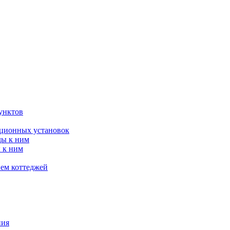
унктов
яционных установок
ды к ним
 к ним
ием коттеджей
ния