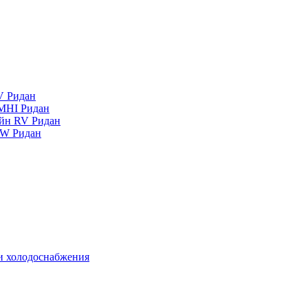
V Ридан
MHI Ридан
айн RV Ридан
RW Ридан
 и холодоснабжения