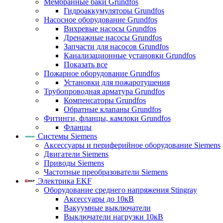
Мембранные баки Grundfos
Гидроаккумуляторы Grundfos
Насосное оборудование Grundfos
Вихревые насосы Grundfos
Дренажные насосы Grundfos
Запчасти для насосов Grundfos
Канализационные установки Grundfos
Показать все
Пожарное оборудование Grundfos
Установки для пожаротушения
Трубопроводная арматура Grundfos
Компенсаторы Grundfos
Обратные клапаны Grundfos
Фитинги, фланцы, камлоки Grundfos
Фланцы
Системы Siemens
Аксессуары и периферийное оборудование Siemens
Двигатели Siemens
Приводы Siemens
Частотные преобразователи Siemens
Электрика EKF
Оборудование среднего напряжения Stingray
Аксессуары до 10кВ
Вакуумные выключатели
Выключатели нагрузки 10кВ