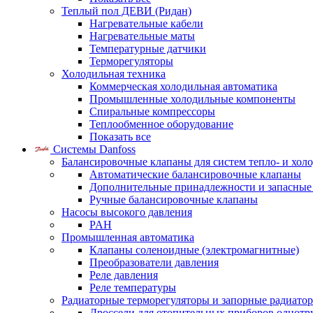
Теплый пол ДЕВИ (Ридан)
Нагревательные кабели
Нагревательные маты
Температурные датчики
Терморегуляторы
Холодильная техника
Коммерческая холодильная автоматика
Промышленные холодильные компоненты
Спиральные компрессоры
Теплообменное оборудование
Показать все
Системы Danfoss
Балансировочные клапаны для систем тепло- и хол
Автоматические балансировочные клапаны
Дополнительные принадлежности и запасные
Ручные балансировочные клапаны
Насосы высокого давления
PAH
Промышленная автоматика
Клапаны соленоидные (электромагнитные)
Преобразователи давления
Реле давления
Реле температуры
Радиаторные терморегуляторы и запорные радиато
Дроссели для отопительных приборов однотр