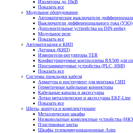
Изоляторы до 10кВ
Показать все
Модульное оборудование
Автоматические выключатели дифференциаль
Выключатели дифференциального тока (УЗО)
Дополнительные устройства на DIN-рейку
Модульное реле
Показать все
Автоматизация и КИП
Датчики (КИП)
Измерители-регуляторы TER
Конфигурируемые контроллеры RX500 для с
Программируемые устройства (PLC, HMI)
Показать все
Системы прокладки кабеля
Арматура и инструмент для монтажа СИП
Герметичные кабельные коннекторы
Кабельные каналы и аксессуары
Лотки металлические и аксессуары EKF-Line
Показать все
Щиты, корпуса и комплектующие
Металлические шкафы
Низковольтные комплектные устройства (НК
Пластиковые щиты
Шкафы телекоммуникационные Astra