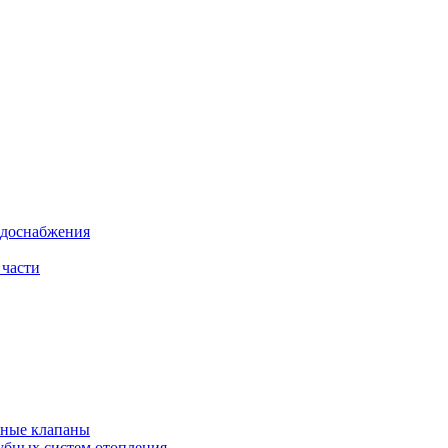
одоснабжения
 части
рные клапаны
убных систем отопления