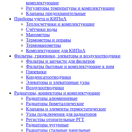
комплектующие
Регуляторы температуры и комплектующие
Клапаны предохранительные
Приборы учета и КИПиА
Теплосчетчики и комплектующие
Счётчики воды
Манометры
Термометры и оправы
Термоманометры
Комплектующие для КИПиА
Фильтры, грязевики, элеваторы и воздухоотводчики
Фильтры и запчасти для фильтров
Фильтры бытовые и комплектующие к ним
Грязевики
Конденсатоотводчики
Элеваторы и элеваторные узлы
Воздухоотводчики
Радиаторы, конвекторы и комплектующие
Радиаторы алюминиевые
Радиаторы биметаллические
Клапаны и элементы термостатические
Узлы подключения для радиаторов
Регистры отопительные РГТ
Радиаторы чугунные
Радиаторы стальные панельные