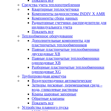
Показать все
Средства учета теплопотребления
Квартирные теплосчетчики
Компоненты радиосистемы INDIV X AMR
Компоненты сбора данных
Радиаторные счетчики–распределители для
индивидуального учета
Показать все
Теплообменное оборудование
Дополнительные компоненты для
пластинчатых теплообменников
Паяные пластинчатые теплообменники
двухходовые XB
Паяные пластинчатые теплообменники
одноходовые ХВ
Разборные пластинчатые теплообменники
одноходовые ХG
Трубопроводная арматура
Воздухоотводчики автоматические
Затворы дисковые, перемещаемая среда –
вода, гликолевые растворы
Краны шаровые запорные
Обратные клапаны
Показать все
Устройства плавного пуска