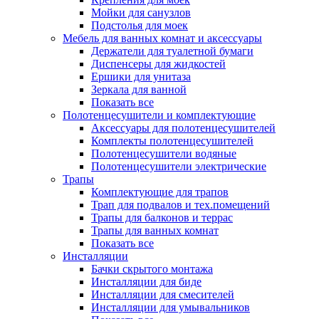
Мойки для санузлов
Подстолья для моек
Мебель для ванных комнат и аксессуары
Держатели для туалетной бумаги
Диспенсеры для жидкостей
Ершики для унитаза
Зеркала для ванной
Показать все
Полотенцесушители и комплектующие
Аксессуары для полотенцесушителей
Комплекты полотенцесушителей
Полотенцесушители водяные
Полотенцесушители электрические
Трапы
Комплектующие для трапов
Трап для подвалов и тех.помещений
Трапы для балконов и террас
Трапы для ванных комнат
Показать все
Инсталляции
Бачки скрытого монтажа
Инсталляции для биде
Инсталляции для смесителей
Инсталляции для умывальников