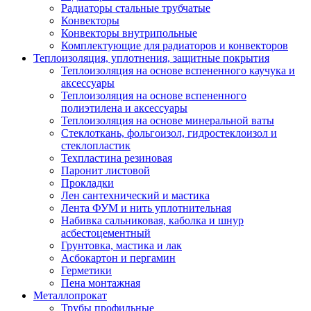
Радиаторы стальные трубчатые
Конвекторы
Конвекторы внутрипольные
Комплектующие для радиаторов и конвекторов
Теплоизоляция, уплотнения, защитные покрытия
Теплоизоляция на основе вспененного каучука и
аксессуары
Теплоизоляция на основе вспененного
полиэтилена и аксессуары
Теплоизоляция на основе минеральной ваты
Стеклоткань, фольгоизол, гидростеклоизол и
стеклопластик
Техпластина резиновая
Паронит листовой
Прокладки
Лен сантехнический и мастика
Лента ФУМ и нить уплотнительная
Набивка сальниковая, каболка и шнур
асбестоцементный
Грунтовка, мастика и лак
Асбокартон и пергамин
Герметики
Пена монтажная
Металлопрокат
Трубы профильные