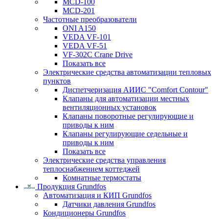
MCD-100
MCD-201
Частотные преобразователи
ONI A150
VEDA VF-101
VEDA VF-51
VF-302C Crane Drive
Показать все
Электрические средства автоматизации тепловых
пунктов
Диспетчеризация АИИС "Comfort Contour"
Клапаны для автоматизации местных
вентиляционных установок
Клапаны поворотные регулирующие и
приводы к ним
Клапаны регулирующие седельные и
приводы к ним
Показать все
Электрические средства управления
теплоснабжением коттеджей
Комнатные термостаты
Продукция Grundfos
Автоматизация и КИП Grundfos
Датчики давления Grundfos
Кондиционеры Grundfos