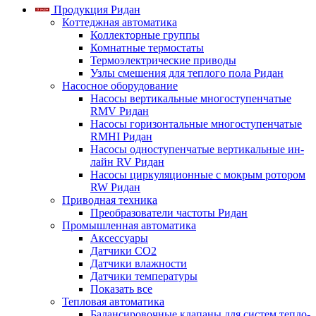
Продукция Ридан
Коттеджная автоматика
Коллекторные группы
Комнатные термостаты
Термоэлектрические приводы
Узлы смешения для теплого пола Ридан
Насосное оборудование
Насосы вертикальные многоступенчатые
RMV Ридан
Насосы горизонтальные многоступенчатые
RMHI Ридан
Насосы одноступенчатые вертикальные ин-
лайн RV Ридан
Насосы циркуляционные с мокрым ротором
RW Ридан
Приводная техника
Преобразователи частоты Ридан
Промышленная автоматика
Аксессуары
Датчики CO2
Датчики влажности
Датчики температуры
Показать все
Тепловая автоматика
Балансировочные клапаны для систем тепло-