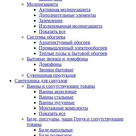
Молниезащита
Активная молниезащита
Дополнительные элементы
Заземление
Изолированная молниезащита
Показать все
Системы обогрева
Архитектурный обогрев
Промышленный электрообогрев
Теплые полы и бытовой обогрев
Бытовые звонки и домофоны
Домофоны
Звонки бытовые
Сувенирная продукция
Сантехника для санузлов
Ванны и сопутствующие товары
Ванны акриловые
Ванны стальные
Ванны чугунные
Монтажные комплекты
Показать все
Биде, писсуары, чаши Генуя и сопутствующие
товары
Биде напольные
Биде подвесное