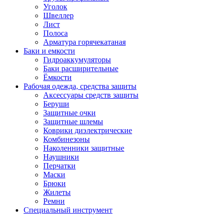
Уголок
Швеллер
Лист
Полоса
Арматура горячекатаная
Баки и емкости
Гидроаккумуляторы
Баки расширительные
Ёмкости
Рабочая одежда, средства защиты
Аксессуары средств защиты
Беруши
Защитные очки
Защитные шлемы
Коврики диэлектрические
Комбинезоны
Наколенники защитные
Наушники
Перчатки
Маски
Брюки
Жилеты
Ремни
Специальный инструмент