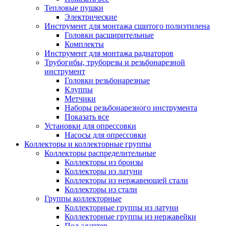
Тепловые пушки
Электрические
Инструмент для монтажа сшитого полиэтилена
Головки расширительные
Комплекты
Инструмент для монтажа радиаторов
Трубогибы, труборезы и резьбонарезной
инструмент
Головки резьбонарезные
Клуппы
Метчики
Наборы резьбонарезного инструмента
Показать все
Установки для опрессовки
Насосы для опрессовки
Коллекторы и коллекторные группы
Коллекторы распределительные
Коллекторы из бронзы
Коллекторы из латуни
Коллекторы из нержавеющей стали
Коллекторы из стали
Группы коллекторные
Коллекторные группы из латуни
Коллекторные группы из нержавейки
Под адаптер