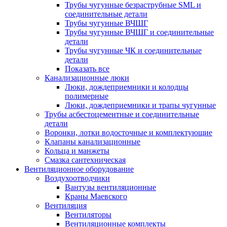
Трубы чугунные безраструбные SML и
соединительные детали
Трубы чугунные ВЧШГ
Трубы чугунные ВЧШГ и соединительные
детали
Трубы чугунные ЧК и соединительные
детали
Показать все
Канализационные люки
Люки, дождеприемники и колодцы
полимерные
Люки, дождеприемники и трапы чугунные
Трубы асбестоцементные и соединительные
детали
Воронки, лотки водосточные и комплектующие
Клапаны канализационные
Кольца и манжеты
Смазка сантехническая
Вентиляционное оборудование
Воздухоотводчики
Вантузы вентиляционные
Краны Маевского
Вентиляция
Вентиляторы
Вентиляционные комплекты