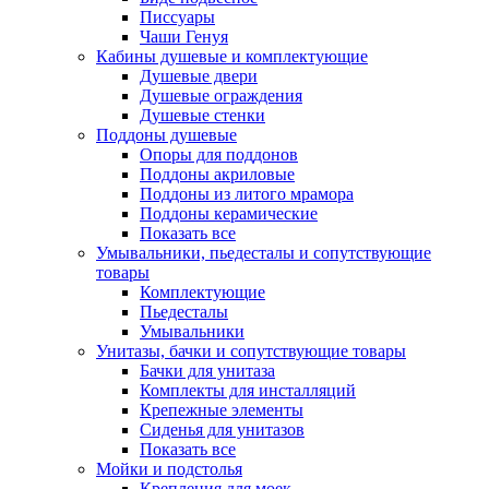
Писсуары
Чаши Генуя
Кабины душевые и комплектующие
Душевые двери
Душевые ограждения
Душевые стенки
Поддоны душевые
Опоры для поддонов
Поддоны акриловые
Поддоны из литого мрамора
Поддоны керамические
Показать все
Умывальники, пьедесталы и сопутствующие
товары
Комплектующие
Пьедесталы
Умывальники
Унитазы, бачки и сопутствующие товары
Бачки для унитаза
Комплекты для инсталляций
Крепежные элементы
Сиденья для унитазов
Показать все
Мойки и подстолья
Крепления для моек