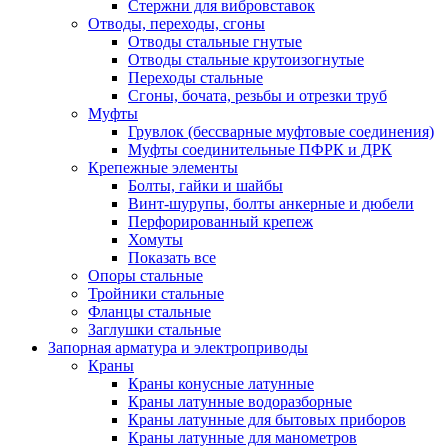
Стержни для вибровставок
Отводы, переходы, сгоны
Отводы стальные гнутые
Отводы стальные крутоизогнутые
Переходы стальные
Сгоны, бочата, резьбы и отрезки труб
Муфты
Грувлок (бессварные муфтовые соединения)
Муфты соединительные ПФРК и ДРК
Крепежные элементы
Болты, гайки и шайбы
Винт-шурупы, болты анкерные и дюбели
Перфорированный крепеж
Хомуты
Показать все
Опоры стальные
Тройники стальные
Фланцы стальные
Заглушки стальные
Запорная арматура и электроприводы
Краны
Краны конусные латунные
Краны латунные водоразборные
Краны латунные для бытовых приборов
Краны латунные для манометров