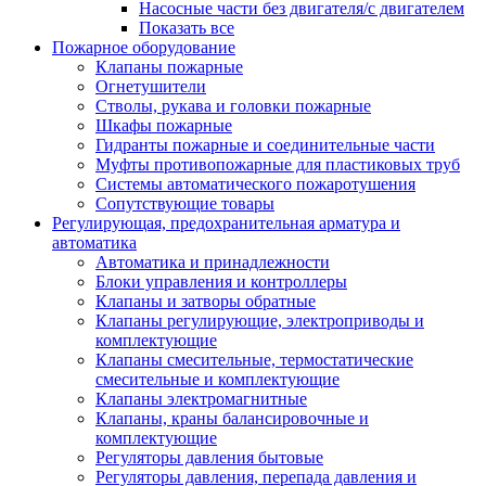
Насосные части без двигателя/с двигателем
Показать все
Пожарное оборудование
Клапаны пожарные
Огнетушители
Стволы, рукава и головки пожарные
Шкафы пожарные
Гидранты пожарные и соединительные части
Муфты противопожарные для пластиковых труб
Системы автоматического пожаротушения
Сопутствующие товары
Регулирующая, предохранительная арматура и
автоматика
Автоматика и принадлежности
Блоки управления и контроллеры
Клапаны и затворы обратные
Клапаны регулирующие, электроприводы и
комплектующие
Клапаны смесительные, термостатические
смесительные и комплектующие
Клапаны электромагнитные
Клапаны, краны балансировочные и
комплектующие
Регуляторы давления бытовые
Регуляторы давления, перепада давления и