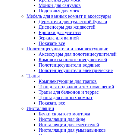
Мойки для санузлов
Подстолья для моек
Мебель для ванных комнат и аксессуары
Держатели для туалетной бумаги
Диспенсеры для жидкостей
Ершики для унитаза
Зеркала для ванной
Показать все
Полотенцесушители и комплектующие
Аксессуары для полотенцесушителей
Комплекты полотенцесушителей
Полотенцесушители водяные
Полотенцесушители электрические
Трапы
Комплектующие для трапов
Трап для подвалов и тех.помещений
Трапы для балконов и террас
Трапы для ванных комнат
Показать все
Инсталляции
Бачки скрытого монтажа
Инсталляции для биде
Инсталляции для смесителей
Инсталляции для умывальников