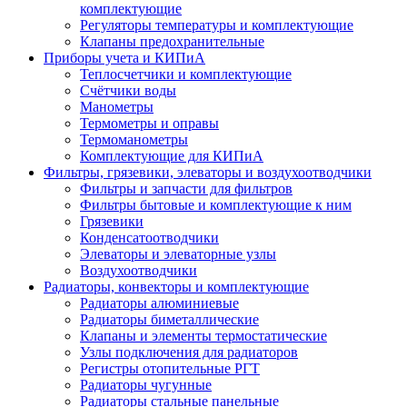
комплектующие
Регуляторы температуры и комплектующие
Клапаны предохранительные
Приборы учета и КИПиА
Теплосчетчики и комплектующие
Счётчики воды
Манометры
Термометры и оправы
Термоманометры
Комплектующие для КИПиА
Фильтры, грязевики, элеваторы и воздухоотводчики
Фильтры и запчасти для фильтров
Фильтры бытовые и комплектующие к ним
Грязевики
Конденсатоотводчики
Элеваторы и элеваторные узлы
Воздухоотводчики
Радиаторы, конвекторы и комплектующие
Радиаторы алюминиевые
Радиаторы биметаллические
Клапаны и элементы термостатические
Узлы подключения для радиаторов
Регистры отопительные РГТ
Радиаторы чугунные
Радиаторы стальные панельные