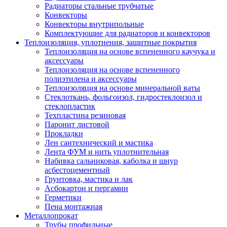
Радиаторы стальные трубчатые
Конвекторы
Конвекторы внутрипольные
Комплектующие для радиаторов и конвекторов
Теплоизоляция, уплотнения, защитные покрытия
Теплоизоляция на основе вспененного каучука и
аксессуары
Теплоизоляция на основе вспененного
полиэтилена и аксессуары
Теплоизоляция на основе минеральной ваты
Стеклоткань, фольгоизол, гидростеклоизол и
стеклопластик
Техпластина резиновая
Паронит листовой
Прокладки
Лен сантехнический и мастика
Лента ФУМ и нить уплотнительная
Набивка сальниковая, каболка и шнур
асбестоцементный
Грунтовка, мастика и лак
Асбокартон и пергамин
Герметики
Пена монтажная
Металлопрокат
Трубы профильные