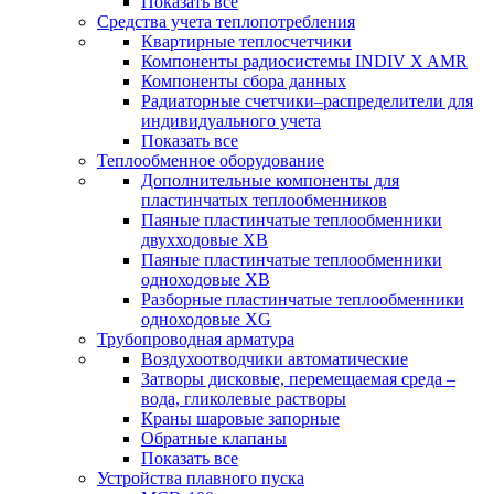
Показать все
Средства учета теплопотребления
Квартирные теплосчетчики
Компоненты радиосистемы INDIV X AMR
Компоненты сбора данных
Радиаторные счетчики–распределители для
индивидуального учета
Показать все
Теплообменное оборудование
Дополнительные компоненты для
пластинчатых теплообменников
Паяные пластинчатые теплообменники
двухходовые XB
Паяные пластинчатые теплообменники
одноходовые ХВ
Разборные пластинчатые теплообменники
одноходовые ХG
Трубопроводная арматура
Воздухоотводчики автоматические
Затворы дисковые, перемещаемая среда –
вода, гликолевые растворы
Краны шаровые запорные
Обратные клапаны
Показать все
Устройства плавного пуска