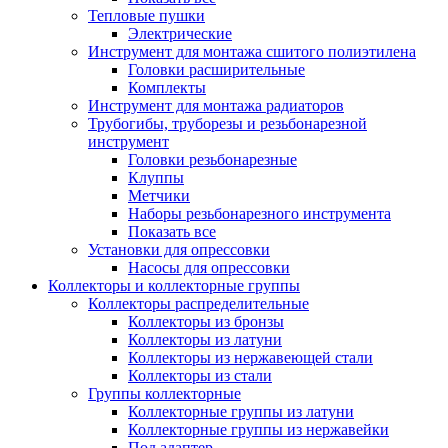
Тепловые пушки
Электрические
Инструмент для монтажа сшитого полиэтилена
Головки расширительные
Комплекты
Инструмент для монтажа радиаторов
Трубогибы, труборезы и резьбонарезной
инструмент
Головки резьбонарезные
Клуппы
Метчики
Наборы резьбонарезного инструмента
Показать все
Установки для опрессовки
Насосы для опрессовки
Коллекторы и коллекторные группы
Коллекторы распределительные
Коллекторы из бронзы
Коллекторы из латуни
Коллекторы из нержавеющей стали
Коллекторы из стали
Группы коллекторные
Коллекторные группы из латуни
Коллекторные группы из нержавейки
Под адаптер