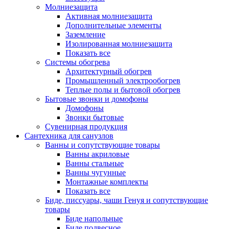
Молниезащита
Активная молниезащита
Дополнительные элементы
Заземление
Изолированная молниезащита
Показать все
Системы обогрева
Архитектурный обогрев
Промышленный электрообогрев
Теплые полы и бытовой обогрев
Бытовые звонки и домофоны
Домофоны
Звонки бытовые
Сувенирная продукция
Сантехника для санузлов
Ванны и сопутствующие товары
Ванны акриловые
Ванны стальные
Ванны чугунные
Монтажные комплекты
Показать все
Биде, писсуары, чаши Генуя и сопутствующие
товары
Биде напольные
Биде подвесное