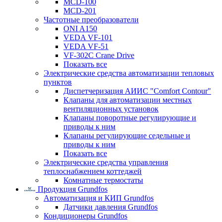
MCD-100
MCD-201
Частотные преобразователи
ONI A150
VEDA VF-101
VEDA VF-51
VF-302C Crane Drive
Показать все
Электрические средства автоматизации тепловых
пунктов
Диспетчеризация АИИС "Comfort Contour"
Клапаны для автоматизации местных
вентиляционных установок
Клапаны поворотные регулирующие и
приводы к ним
Клапаны регулирующие седельные и
приводы к ним
Показать все
Электрические средства управления
теплоснабжением коттеджей
Комнатные термостаты
Продукция Grundfos
Автоматизация и КИП Grundfos
Датчики давления Grundfos
Кондиционеры Grundfos