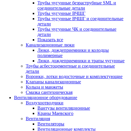
Трубы чугунные безраструбные SML и
соединительные детали
Трубы чугунные ВЧШГ
Трубы чугунные ВЧШГ и соединительные
детали
Трубы чугунные ЧК и соединительные
детали
Показать все
Канализационные люки
Люки, дождеприемники и колодцы
полимерные
Люки, дождеприемники и трапы чугунные
Трубы асбестоцементные и соединительные
детали
Воронки, лотки водосточные и комплектующие
Клапаны канализационные
Кольца и манжеты
Смазка сантехническая
Вентиляционное оборудование
Воздухоотводчики
Вантузы вентиляционные
Краны Маевского
Вентиляция
Вентиляторы
Вентиляционные комплекты