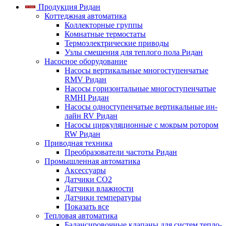
Продукция Ридан
Коттеджная автоматика
Коллекторные группы
Комнатные термостаты
Термоэлектрические приводы
Узлы смешения для теплого пола Ридан
Насосное оборудование
Насосы вертикальные многоступенчатые
RMV Ридан
Насосы горизонтальные многоступенчатые
RMHI Ридан
Насосы одноступенчатые вертикальные ин-
лайн RV Ридан
Насосы циркуляционные с мокрым ротором
RW Ридан
Приводная техника
Преобразователи частоты Ридан
Промышленная автоматика
Аксессуары
Датчики CO2
Датчики влажности
Датчики температуры
Показать все
Тепловая автоматика
Балансировочные клапаны для систем тепло-