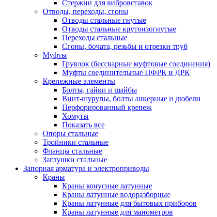
Стержни для вибровставок
Отводы, переходы, сгоны
Отводы стальные гнутые
Отводы стальные крутоизогнутые
Переходы стальные
Сгоны, бочата, резьбы и отрезки труб
Муфты
Грувлок (бессварные муфтовые соединения)
Муфты соединительные ПФРК и ДРК
Крепежные элементы
Болты, гайки и шайбы
Винт-шурупы, болты анкерные и дюбели
Перфорированный крепеж
Хомуты
Показать все
Опоры стальные
Тройники стальные
Фланцы стальные
Заглушки стальные
Запорная арматура и электроприводы
Краны
Краны конусные латунные
Краны латунные водоразборные
Краны латунные для бытовых приборов
Краны латунные для манометров