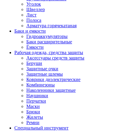
Уголок
Швеллер
Лист
Полоса
Арматура горячекатаная
Баки и емкости
Гидроаккумуляторы
Баки расширительные
Ёмкости
Рабочая одежда, средства защиты
Аксессуары средств защиты
Беруши
Защитные очки
Защитные шлемы
Коврики диэлектрические
Комбинезоны
Наколенники защитные
Наушники
Перчатки
Маски
Брюки
Жилеты
Ремни
Специальный инструмент