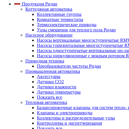
Продукция Ридан
Коттеджная автоматика
Коллекторные группы
Комнатные термостаты
Термоэлектрические приводы
Узлы смешения для теплого пола Ридан
Насосное оборудование
Насосы вертикальные многоступенчатые RM
Насосы горизонтальные многоступенчатые R
Насосы одноступенчатые вертикальные ин-л
Насосы циркуляционные с мокрым ротором 
Приводная техника
Преобразователи частоты Ридан
Промышленная автоматика
Аксессуары
Датчики CO2
Датчики влажности
Датчики температуры
Показать все
Тепловая автоматика
Балансировочные клапаны для систем тепло-
Клапаны и электроприводы
Коллекторы и распределительные узлы
Контроллеры и диспетчеризация
Показать все