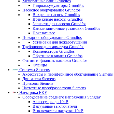
Мембранные баки Grundfos
Гидроаккумуляторы Grundfos
Насосное оборудование Grundfos
Вихревые насосы Grundfos
Дренажные насосы Grundfos
Запчасти для насосов Grundfos
Канализационные установки Grundfos
Показать все
Пожарное оборудование Grundfos
Установки для пожаротушения
Трубопроводная арматура Grundfos
Компенсаторы Grundfos
Обратные клапаны Grundfos
Фитинги, фланцы, камлоки Grundfos
Фланцы
Системы Siemens
Аксессуары и периферийное оборудование Siemens
Двигатели Siemens
Приводы Siemens
Частотные преобразователи Siemens
Электрика EKF
Оборудование среднего напряжения Stingray
Аксессуары до 10кВ
Вакуумные выключатели
Выключатели нагрузки 10кВ