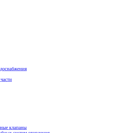
одоснабжения
 части
рные клапаны
убных систем отопления