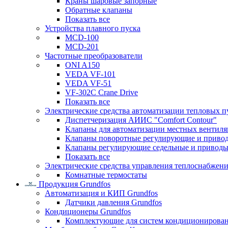
Краны шаровые запорные
Обратные клапаны
Показать все
Устройства плавного пуска
MCD-100
MCD-201
Частотные преобразователи
ONI A150
VEDA VF-101
VEDA VF-51
VF-302C Crane Drive
Показать все
Электрические средства автоматизации тепловых п
Диспетчеризация АИИС "Comfort Contour"
Клапаны для автоматизации местных вентил
Клапаны поворотные регулирующие и приво
Клапаны регулирующие седельные и приводы
Показать все
Электрические средства управления теплоснабжен
Комнатные термостаты
Продукция Grundfos
Автоматизация и КИП Grundfos
Датчики давления Grundfos
Кондиционеры Grundfos
Комплектующие для систем кондиционирова