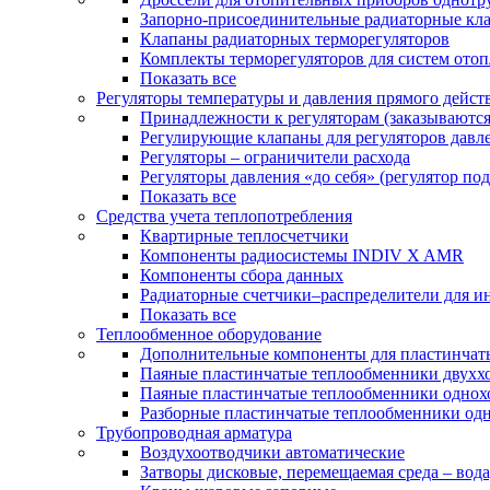
Запорно-присоединительные радиаторные кл
Клапаны радиаторных терморегуляторов
Комплекты терморегуляторов для систем ото
Показать все
Регуляторы температуры и давления прямого дейст
Принадлежности к регуляторам (заказываютс
Регулирующие клапаны для регуляторов давле
Регуляторы – ограничители расхода
Регуляторы давления «до себя» (регулятор по
Показать все
Средства учета теплопотребления
Квартирные теплосчетчики
Компоненты радиосистемы INDIV X AMR
Компоненты сбора данных
Радиаторные счетчики–распределители для и
Показать все
Теплообменное оборудование
Дополнительные компоненты для пластинчат
Паяные пластинчатые теплообменники двухх
Паяные пластинчатые теплообменники одно
Разборные пластинчатые теплообменники од
Трубопроводная арматура
Воздухоотводчики автоматические
Затворы дисковые, перемещаемая среда – вода