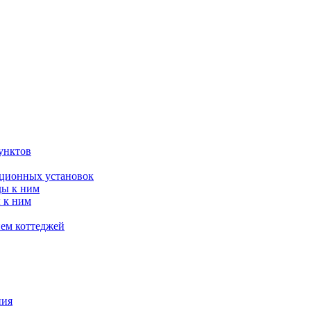
унктов
яционных установок
ды к ним
 к ним
ием коттеджей
ния