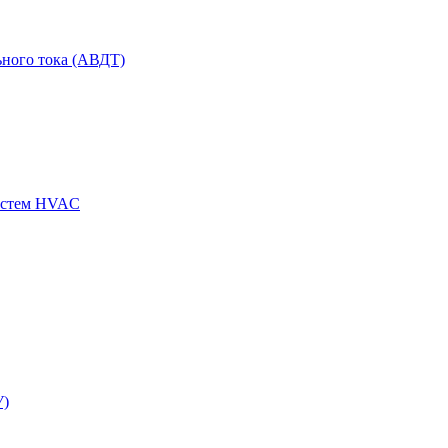
ного тока (АВДТ)
истем HVAC
У)