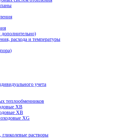
апаны
пления
вия
я дополнительно)
ния, расхода и температуры
дпора)
ндивидуального учета
ых теплообменников
одовые XB
ходовые ХВ
ноходовые ХG
, гликолевые растворы