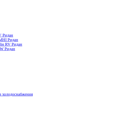
V Ридан
MHI Ридан
айн RV Ридан
RW Ридан
 и холодоснабжения