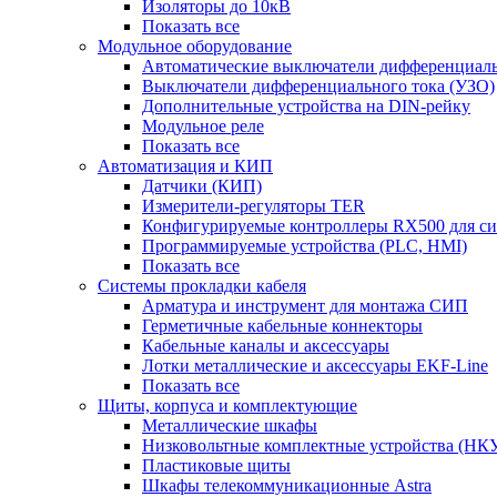
Изоляторы до 10кВ
Показать все
Модульное оборудование
Автоматические выключатели дифференциаль
Выключатели дифференциального тока (УЗО)
Дополнительные устройства на DIN-рейку
Модульное реле
Показать все
Автоматизация и КИП
Датчики (КИП)
Измерители-регуляторы TER
Конфигурируемые контроллеры RX500 для с
Программируемые устройства (PLC, HMI)
Показать все
Системы прокладки кабеля
Арматура и инструмент для монтажа СИП
Герметичные кабельные коннекторы
Кабельные каналы и аксессуары
Лотки металлические и аксессуары EKF-Line
Показать все
Щиты, корпуса и комплектующие
Металлические шкафы
Низковольтные комплектные устройства (НК
Пластиковые щиты
Шкафы телекоммуникационные Astra