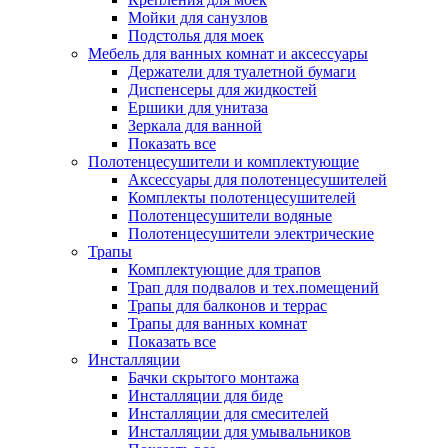
Мойки для санузлов
Подстолья для моек
Мебель для ванных комнат и аксессуары
Держатели для туалетной бумаги
Диспенсеры для жидкостей
Ершики для унитаза
Зеркала для ванной
Показать все
Полотенцесушители и комплектующие
Аксессуары для полотенцесушителей
Комплекты полотенцесушителей
Полотенцесушители водяные
Полотенцесушители электрические
Трапы
Комплектующие для трапов
Трап для подвалов и тех.помещений
Трапы для балконов и террас
Трапы для ванных комнат
Показать все
Инсталляции
Бачки скрытого монтажа
Инсталляции для биде
Инсталляции для смесителей
Инсталляции для умывальников