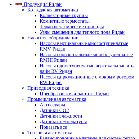
Продукция Ридан
Коттеджная автоматика
Коллекторные группы
Комнатные термостаты
Термоэлектрические приводы
Узлы смешения для теплого пола Ридан
Насосное оборудование
Насосы вертикальные многоступенчатые
RMV Ридан
Насосы горизонтальные многоступенчатые
RMHI Ридан
Насосы одноступенчатые вертикальные ин-
лайн RV Ридан
Насосы циркуляционные с мокрым ротором
RW Ридан
Приводная техника
Преобразователи частоты Ридан
Промышленная автоматика
Аксессуары
Датчики CO2
Датчики влажности
Датчики температуры
Показать все
Тепловая автоматика
Балансировочные клапаны для систем тепло-