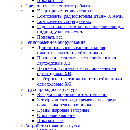
Показать все
Средства учета теплопотребления
Квартирные теплосчетчики
Компоненты радиосистемы INDIV X AMR
Компоненты сбора данных
Радиаторные счетчики–распределители для
индивидуального учета
Показать все
Теплообменное оборудование
Дополнительные компоненты для
пластинчатых теплообменников
Паяные пластинчатые теплообменники
двухходовые XB
Паяные пластинчатые теплообменники
одноходовые ХВ
Разборные пластинчатые теплообменники
одноходовые ХG
Трубопроводная арматура
Воздухоотводчики автоматические
Затворы дисковые, перемещаемая среда –
вода, гликолевые растворы
Краны шаровые запорные
Обратные клапаны
Показать все
Устройства плавного пуска