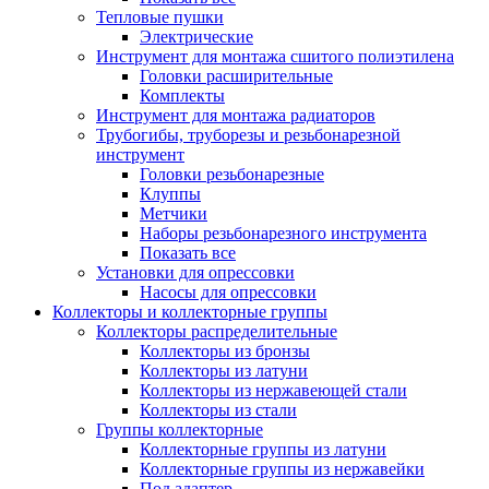
Тепловые пушки
Электрические
Инструмент для монтажа сшитого полиэтилена
Головки расширительные
Комплекты
Инструмент для монтажа радиаторов
Трубогибы, труборезы и резьбонарезной
инструмент
Головки резьбонарезные
Клуппы
Метчики
Наборы резьбонарезного инструмента
Показать все
Установки для опрессовки
Насосы для опрессовки
Коллекторы и коллекторные группы
Коллекторы распределительные
Коллекторы из бронзы
Коллекторы из латуни
Коллекторы из нержавеющей стали
Коллекторы из стали
Группы коллекторные
Коллекторные группы из латуни
Коллекторные группы из нержавейки
Под адаптер