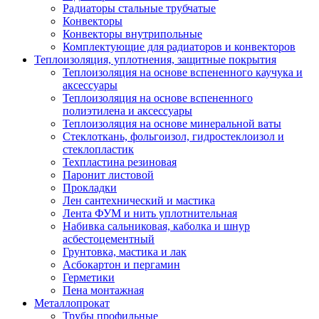
Радиаторы стальные трубчатые
Конвекторы
Конвекторы внутрипольные
Комплектующие для радиаторов и конвекторов
Теплоизоляция, уплотнения, защитные покрытия
Теплоизоляция на основе вспененного каучука и
аксессуары
Теплоизоляция на основе вспененного
полиэтилена и аксессуары
Теплоизоляция на основе минеральной ваты
Стеклоткань, фольгоизол, гидростеклоизол и
стеклопластик
Техпластина резиновая
Паронит листовой
Прокладки
Лен сантехнический и мастика
Лента ФУМ и нить уплотнительная
Набивка сальниковая, каболка и шнур
асбестоцементный
Грунтовка, мастика и лак
Асбокартон и пергамин
Герметики
Пена монтажная
Металлопрокат
Трубы профильные