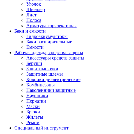
Уголок
Швеллер
Лист
Полоса
Арматура горячекатаная
Баки и емкости
Гидроаккумуляторы
Баки расширительные
Ёмкости
Рабочая одежда, средства защиты
Аксессуары средств защиты
Беруши
Защитные очки
Защитные шлемы
Коврики диэлектрические
Комбинезоны
Наколенники защитные
Наушники
Перчатки
Маски
Брюки
Жилеты
Ремни
Специальный инструмент