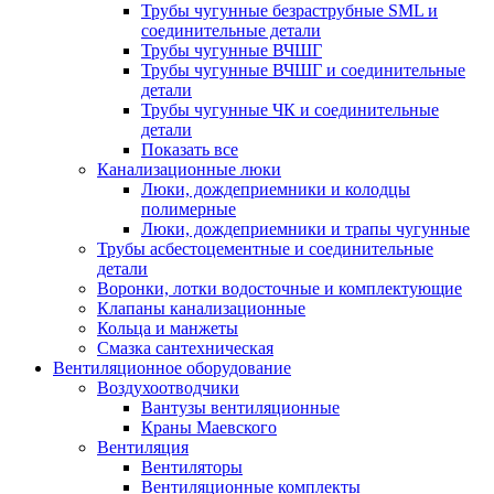
Трубы чугунные безраструбные SML и
соединительные детали
Трубы чугунные ВЧШГ
Трубы чугунные ВЧШГ и соединительные
детали
Трубы чугунные ЧК и соединительные
детали
Показать все
Канализационные люки
Люки, дождеприемники и колодцы
полимерные
Люки, дождеприемники и трапы чугунные
Трубы асбестоцементные и соединительные
детали
Воронки, лотки водосточные и комплектующие
Клапаны канализационные
Кольца и манжеты
Смазка сантехническая
Вентиляционное оборудование
Воздухоотводчики
Вантузы вентиляционные
Краны Маевского
Вентиляция
Вентиляторы
Вентиляционные комплекты