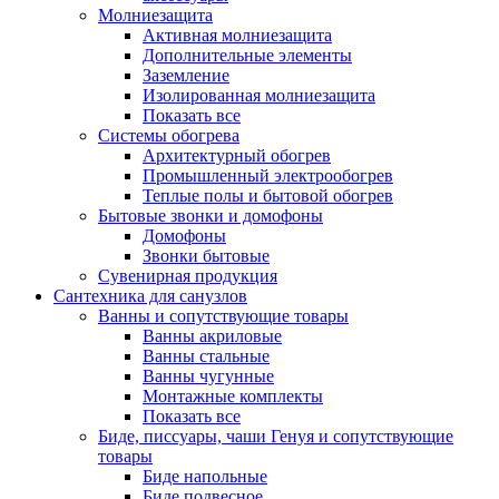
Молниезащита
Активная молниезащита
Дополнительные элементы
Заземление
Изолированная молниезащита
Показать все
Системы обогрева
Архитектурный обогрев
Промышленный электрообогрев
Теплые полы и бытовой обогрев
Бытовые звонки и домофоны
Домофоны
Звонки бытовые
Сувенирная продукция
Сантехника для санузлов
Ванны и сопутствующие товары
Ванны акриловые
Ванны стальные
Ванны чугунные
Монтажные комплекты
Показать все
Биде, писсуары, чаши Генуя и сопутствующие
товары
Биде напольные
Биде подвесное