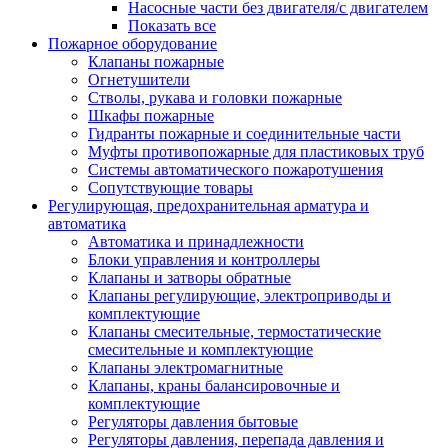
Насосные части без двигателя/с двигателем
Показать все
Пожарное оборудование
Клапаны пожарные
Огнетушители
Стволы, рукава и головки пожарные
Шкафы пожарные
Гидранты пожарные и соединительные части
Муфты противопожарные для пластиковых труб
Системы автоматического пожаротушения
Сопутствующие товары
Регулирующая, предохранительная арматура и
автоматика
Автоматика и принадлежности
Блоки управления и контроллеры
Клапаны и затворы обратные
Клапаны регулирующие, электроприводы и
комплектующие
Клапаны смесительные, термостатические
смесительные и комплектующие
Клапаны электромагнитные
Клапаны, краны балансировочные и
комплектующие
Регуляторы давления бытовые
Регуляторы давления, перепада давления и