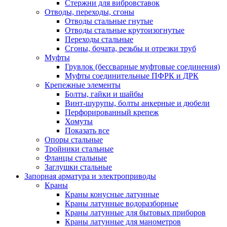
Стержни для вибровставок
Отводы, переходы, сгоны
Отводы стальные гнутые
Отводы стальные крутоизогнутые
Переходы стальные
Сгоны, бочата, резьбы и отрезки труб
Муфты
Грувлок (бессварные муфтовые соединения)
Муфты соединительные ПФРК и ДРК
Крепежные элементы
Болты, гайки и шайбы
Винт-шурупы, болты анкерные и дюбели
Перфорированный крепеж
Хомуты
Показать все
Опоры стальные
Тройники стальные
Фланцы стальные
Заглушки стальные
Запорная арматура и электроприводы
Краны
Краны конусные латунные
Краны латунные водоразборные
Краны латунные для бытовых приборов
Краны латунные для манометров