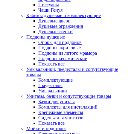
Писсуары
Чаши Генуя
Кабины душевые и комплектующие
Душевые двери
Душевые ограждения
Душевые стенки
Поддоны душевые
Опоры для поддонов
Поддоны акриловые
Поддоны из литого мрамора
Поддоны керамические
Показать все
Умывальники, пьедесталы и сопутствующие
товары
Комплектующие
Пьедесталы
Умывальники
Унитазы, бачки и сопутствующие товары
Бачки для унитаза
Комплекты для инсталляций
Крепежные элементы
Сиденья для унитазов
Показать все
Мойки и подстолья
Крепления для моек