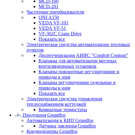
MCD-100
MCD-201
Частотные преобразователи
ONI A150
VEDA VF-101
VEDA VF-51
VF-302C Crane Drive
Показать все
Электрические средства автоматизации тепловых
пунктов
Диспетчеризация АИИС "Comfort Contour"
Клапаны для автоматизации местных
вентиляционных установок
Клапаны поворотные регулирующие и
приводы к ним
Клапаны регулирующие седельные и
приводы к ним
Показать все
Электрические средства управления
теплоснабжением коттеджей
Комнатные термостаты
Продукция Grundfos
Автоматизация и КИП Grundfos
Датчики давления Grundfos
Кондиционеры Grundfos