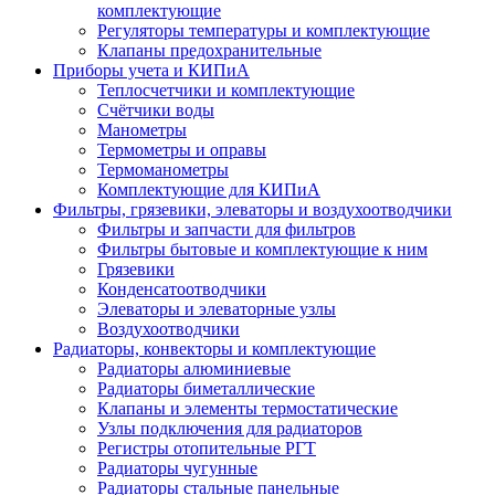
комплектующие
Регуляторы температуры и комплектующие
Клапаны предохранительные
Приборы учета и КИПиА
Теплосчетчики и комплектующие
Счётчики воды
Манометры
Термометры и оправы
Термоманометры
Комплектующие для КИПиА
Фильтры, грязевики, элеваторы и воздухоотводчики
Фильтры и запчасти для фильтров
Фильтры бытовые и комплектующие к ним
Грязевики
Конденсатоотводчики
Элеваторы и элеваторные узлы
Воздухоотводчики
Радиаторы, конвекторы и комплектующие
Радиаторы алюминиевые
Радиаторы биметаллические
Клапаны и элементы термостатические
Узлы подключения для радиаторов
Регистры отопительные РГТ
Радиаторы чугунные
Радиаторы стальные панельные