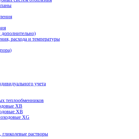
апаны
пления
вия
я дополнительно)
ния, расхода и температуры
дпора)
ндивидуального учета
ых теплообменников
одовые XB
ходовые ХВ
ноходовые ХG
, гликолевые растворы