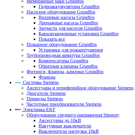
Мембранные баки Grundfos
Гидроаккумуляторы Grundfos
Насосное оборудование Grundfos
Вихревые насосы Grundfos
Дренажные насосы Grundfos
Запчасти для насосов Grundfos
Канализационные установки Grundfos
Показать все
Пожарное оборудование Grundfos
Установки для пожаротушения
Трубопроводная арматура Grundfos
Компенсаторы Grundfos
Обратные клапаны Grundfos
Фитинги, фланцы, камлоки Grundfos
Фланцы
Системы Siemens
Аксессуары и периферийное оборудование Siemens
Двигатели Siemens
Приводы Siemens
Частотные преобразователи Siemens
Электрика EKF
Оборудование среднего напряжения Stingray
Аксессуары до 10кВ
Вакуумные выключатели
Выключатели нагрузки 10кВ