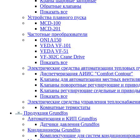
Краны шаровые запорные
Обратные клапаны
Показать все
Устройства плавного пуска
MCD-100
MCD-201
Частотные преобразователи
ONI A150
VEDA VF-101
VEDA VF-51
VF-302C Crane Drive
Показать все
Электрические средства автоматизации тепловых п
Диспетчеризация АИИС "Comfort Contour"
Клапаны для автоматизации местных вентил
Клапаны поворотные регулирующие и приво
Клапаны регулирующие седельные и приводы
Показать все
Электрические средства управления теплоснабжен
Комнатные термостаты
Продукция Grundfos
Автоматизация и КИП Grundfos
Датчики давления Grundfos
Кондиционеры Grundfos
Комплектующие для систем кондиционирова