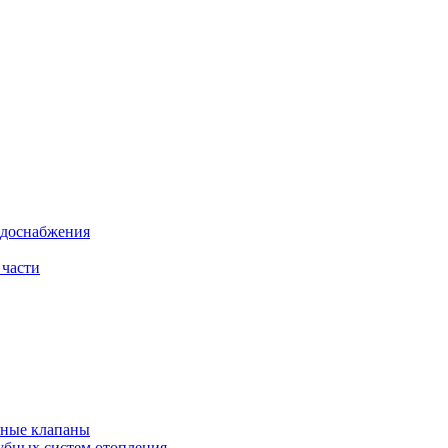
одоснабжения
 части
рные клапаны
убных систем отопления