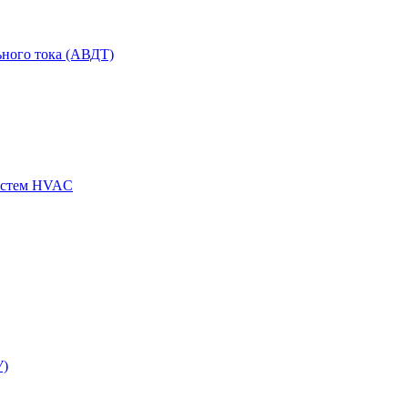
ного тока (АВДТ)
истем HVAC
У)