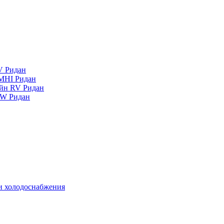
V Ридан
MHI Ридан
айн RV Ридан
RW Ридан
 и холодоснабжения