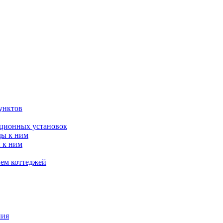
унктов
яционных установок
ды к ним
 к ним
ием коттеджей
ния