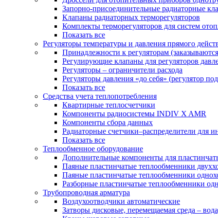
Запорно-присоединительные радиаторные кл
Клапаны радиаторных терморегуляторов
Комплекты терморегуляторов для систем ото
Показать все
Регуляторы температуры и давления прямого дейст
Принадлежности к регуляторам (заказываютс
Регулирующие клапаны для регуляторов давле
Регуляторы – ограничители расхода
Регуляторы давления «до себя» (регулятор по
Показать все
Средства учета теплопотребления
Квартирные теплосчетчики
Компоненты радиосистемы INDIV X AMR
Компоненты сбора данных
Радиаторные счетчики–распределители для и
Показать все
Теплообменное оборудование
Дополнительные компоненты для пластинчат
Паяные пластинчатые теплообменники двухх
Паяные пластинчатые теплообменники одно
Разборные пластинчатые теплообменники од
Трубопроводная арматура
Воздухоотводчики автоматические
Затворы дисковые, перемещаемая среда – вода