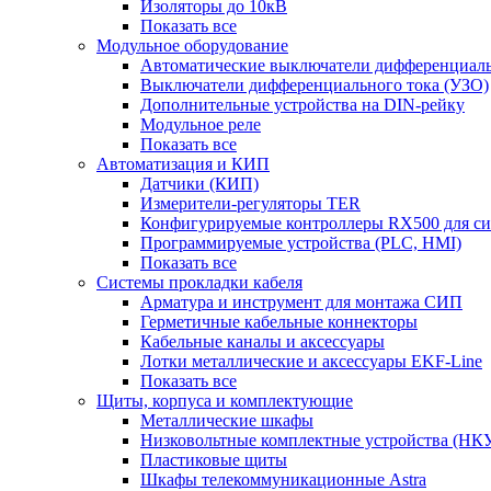
Изоляторы до 10кВ
Показать все
Модульное оборудование
Автоматические выключатели дифференциаль
Выключатели дифференциального тока (УЗО)
Дополнительные устройства на DIN-рейку
Модульное реле
Показать все
Автоматизация и КИП
Датчики (КИП)
Измерители-регуляторы TER
Конфигурируемые контроллеры RX500 для с
Программируемые устройства (PLC, HMI)
Показать все
Системы прокладки кабеля
Арматура и инструмент для монтажа СИП
Герметичные кабельные коннекторы
Кабельные каналы и аксессуары
Лотки металлические и аксессуары EKF-Line
Показать все
Щиты, корпуса и комплектующие
Металлические шкафы
Низковольтные комплектные устройства (НК
Пластиковые щиты
Шкафы телекоммуникационные Astra