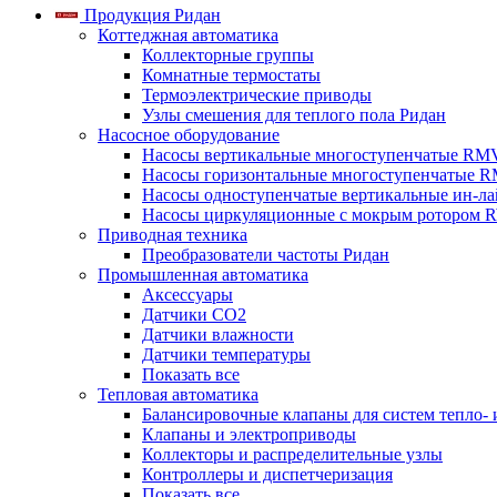
Продукция Ридан
Коттеджная автоматика
Коллекторные группы
Комнатные термостаты
Термоэлектрические приводы
Узлы смешения для теплого пола Ридан
Насосное оборудование
Насосы вертикальные многоступенчатые RM
Насосы горизонтальные многоступенчатые R
Насосы одноступенчатые вертикальные ин-л
Насосы циркуляционные с мокрым ротором 
Приводная техника
Преобразователи частоты Ридан
Промышленная автоматика
Аксессуары
Датчики CO2
Датчики влажности
Датчики температуры
Показать все
Тепловая автоматика
Балансировочные клапаны для систем тепло-
Клапаны и электроприводы
Коллекторы и распределительные узлы
Контроллеры и диспетчеризация
Показать все