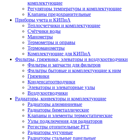
комплектующие
Регуляторы температуры и комплектующие
Клапаны предохранительные
Приборы учета и КИПиА
Теплосчетчики и комплектующие
Счётчики воды
Манометры
Термометры и оправы
Термоманометры
Комплектующие для КИПиА
Фильтры, грязевики, элеваторы и воздухоотводчики
Фильтры и запчасти для фильтров
Фильтры бытовые и комплектующие к ним
Грязевики
Конденсатоотводчики
Элеваторы и элеваторные узлы
Воздухоотводчики
Радиаторы, конвекторы и комплектующие
Радиаторы алюминиевые
Радиаторы биметаллические
Клапаны и элементы термостатические
Узлы подключения для радиаторов
Регистры отопительные РГТ
Радиаторы чугунные
Радиаторы стальные панельные