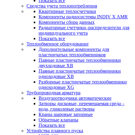
Показать все
Средства учета теплопотребления
Квартирные теплосчетчики
Компоненты радиосистемы INDIV X AMR
Компоненты сбора данных
Радиаторные счетчики–распределители для
индивидуального учета
Показать все
Теплообменное оборудование
Дополнительные компоненты для
пластинчатых теплообменников
Паяные пластинчатые теплообменники
двухходовые XB
Паяные пластинчатые теплообменники
одноходовые ХВ
Разборные пластинчатые теплообменники
одноходовые ХG
Трубопроводная арматура
Воздухоотводчики автоматические
Затворы дисковые, перемещаемая среда –
вода, гликолевые растворы
Краны шаровые запорные
Обратные клапаны
Показать все
Устройства плавного пуска