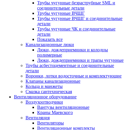
Трубы чугунные безраструбные SML и
соединительные детали
Трубы чугунные ВЧШГ
Трубы чугунные ВЧШГ и соединительные
детали
Трубы чугунные ЧК и соединительные
детали
Показать все
Канализационные люки
Люки, дождеприемники и колодцы
полимерные
Люки, дождеприемники и трапы чугунные
Трубы асбестоцементные и соединительные
детали
Воронки, лотки водосточные и комплектующие
Клапаны канализационные
Кольца и манжеты
Смазка сантехническая
Вентиляционное оборудование
Воздухоотводчики
Вантузы вентиляционные
Краны Маевского
Вентиляция
Вентиляторы
Вентиляционные комплекты