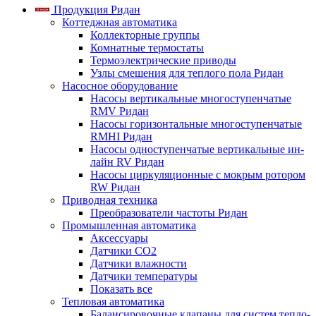
Продукция Ридан
Коттеджная автоматика
Коллекторные группы
Комнатные термостаты
Термоэлектрические приводы
Узлы смешения для теплого пола Ридан
Насосное оборудование
Насосы вертикальные многоступенчатые
RMV Ридан
Насосы горизонтальные многоступенчатые
RMHI Ридан
Насосы одноступенчатые вертикальные ин-
лайн RV Ридан
Насосы циркуляционные с мокрым ротором
RW Ридан
Приводная техника
Преобразователи частоты Ридан
Промышленная автоматика
Аксессуары
Датчики CO2
Датчики влажности
Датчики температуры
Показать все
Тепловая автоматика
Балансировочные клапаны для систем тепло-