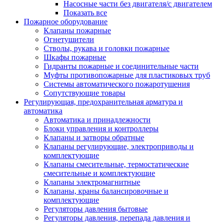
Насосные части без двигателя/с двигателем
Показать все
Пожарное оборудование
Клапаны пожарные
Огнетушители
Стволы, рукава и головки пожарные
Шкафы пожарные
Гидранты пожарные и соединительные части
Муфты противопожарные для пластиковых труб
Системы автоматического пожаротушения
Сопутствующие товары
Регулирующая, предохранительная арматура и
автоматика
Автоматика и принадлежности
Блоки управления и контроллеры
Клапаны и затворы обратные
Клапаны регулирующие, электроприводы и
комплектующие
Клапаны смесительные, термостатические
смесительные и комплектующие
Клапаны электромагнитные
Клапаны, краны балансировочные и
комплектующие
Регуляторы давления бытовые
Регуляторы давления, перепада давления и