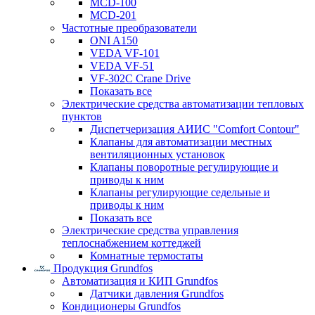
MCD-100
MCD-201
Частотные преобразователи
ONI A150
VEDA VF-101
VEDA VF-51
VF-302C Crane Drive
Показать все
Электрические средства автоматизации тепловых
пунктов
Диспетчеризация АИИС "Comfort Contour"
Клапаны для автоматизации местных
вентиляционных установок
Клапаны поворотные регулирующие и
приводы к ним
Клапаны регулирующие седельные и
приводы к ним
Показать все
Электрические средства управления
теплоснабжением коттеджей
Комнатные термостаты
Продукция Grundfos
Автоматизация и КИП Grundfos
Датчики давления Grundfos
Кондиционеры Grundfos