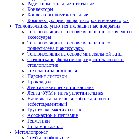
Радиаторы стальные трубчатые
Конвекторы
Конвекторы внутрипольные
Комплектующие для радиаторов и конвекторов
Теплоизоляция, уплотнения, защитные покрытия
Теплоизоляция на основе вспененного каучука и
аксессуары
Теплоизоляция на основе вспененного
полиэтилена и аксессуары
Теплоизоляция на основе минеральной ваты
Стеклоткань, фольгоизол, гидростеклоизол и
стеклопластик
Техпластина резиновая
Паронит листовой
Прокладки
Лен сантехнический и мастика
Лента ФУМ и нить уплотнительная
Набивка сальниковая, каболка и шнур
асбестоцементный
Грунтовка, мастика и лак
Асбокартон и пергамин
Герметики
Пена монтажная
Металлопрокат
Трубы профильные