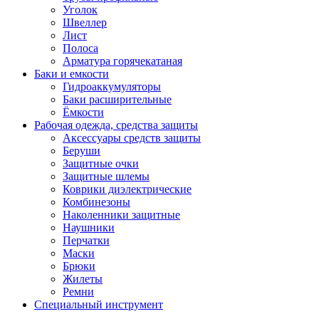
Уголок
Швеллер
Лист
Полоса
Арматура горячекатаная
Баки и емкости
Гидроаккумуляторы
Баки расширительные
Ёмкости
Рабочая одежда, средства защиты
Аксессуары средств защиты
Беруши
Защитные очки
Защитные шлемы
Коврики диэлектрические
Комбинезоны
Наколенники защитные
Наушники
Перчатки
Маски
Брюки
Жилеты
Ремни
Специальный инструмент