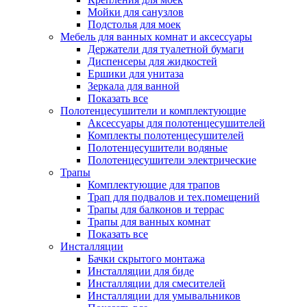
Мойки для санузлов
Подстолья для моек
Мебель для ванных комнат и аксессуары
Держатели для туалетной бумаги
Диспенсеры для жидкостей
Ершики для унитаза
Зеркала для ванной
Показать все
Полотенцесушители и комплектующие
Аксессуары для полотенцесушителей
Комплекты полотенцесушителей
Полотенцесушители водяные
Полотенцесушители электрические
Трапы
Комплектующие для трапов
Трап для подвалов и тех.помещений
Трапы для балконов и террас
Трапы для ванных комнат
Показать все
Инсталляции
Бачки скрытого монтажа
Инсталляции для биде
Инсталляции для смесителей
Инсталляции для умывальников