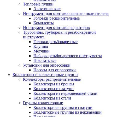
Тепловые пушки
Электрические
Инструмент для монтажа сшитого полиэтилена
Головки расширительные
Комплекты
Инструмент для монтажа радиаторов
Трубогибы, труборезы и резьбонарезной
инструмент
Головки резьбонарезные
Клуппы
Метчики
Наборы резьбонарезного инструмента
Показать все
Установки для опрессовки
Насосы для опрессовки
Коллекторы и коллекторные группы
Коллекторы распределительные
Коллекторы из бронзы
Коллекторы из латуни
Коллекторы из нержавеющей стали
Коллекторы из стали
Группы коллекторные
Коллекторные группы из латуни
Коллекторные группы из нержавейки
Под адаптер