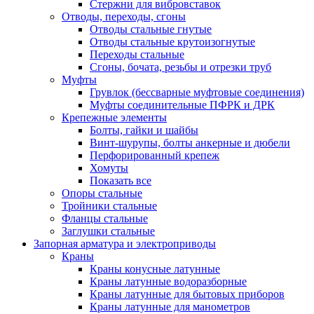
Стержни для вибровставок
Отводы, переходы, сгоны
Отводы стальные гнутые
Отводы стальные крутоизогнутые
Переходы стальные
Сгоны, бочата, резьбы и отрезки труб
Муфты
Грувлок (бессварные муфтовые соединения)
Муфты соединительные ПФРК и ДРК
Крепежные элементы
Болты, гайки и шайбы
Винт-шурупы, болты анкерные и дюбели
Перфорированный крепеж
Хомуты
Показать все
Опоры стальные
Тройники стальные
Фланцы стальные
Заглушки стальные
Запорная арматура и электроприводы
Краны
Краны конусные латунные
Краны латунные водоразборные
Краны латунные для бытовых приборов
Краны латунные для манометров