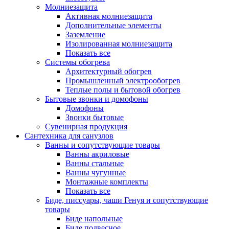
Молниезащита
Активная молниезащита
Дополнительные элементы
Заземление
Изолированная молниезащита
Показать все
Системы обогрева
Архитектурный обогрев
Промышленный электрообогрев
Теплые полы и бытовой обогрев
Бытовые звонки и домофоны
Домофоны
Звонки бытовые
Сувенирная продукция
Сантехника для санузлов
Ванны и сопутствующие товары
Ванны акриловые
Ванны стальные
Ванны чугунные
Монтажные комплекты
Показать все
Биде, писсуары, чаши Генуя и сопутствующие
товары
Биде напольные
Биде подвесное