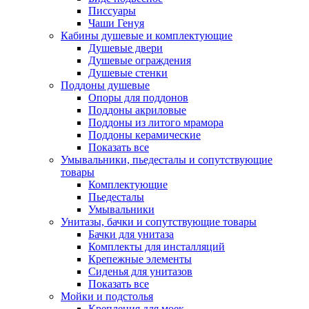
Писсуары
Чаши Генуя
Кабины душевые и комплектующие
Душевые двери
Душевые ограждения
Душевые стенки
Поддоны душевые
Опоры для поддонов
Поддоны акриловые
Поддоны из литого мрамора
Поддоны керамические
Показать все
Умывальники, пьедесталы и сопутствующие
товары
Комплектующие
Пьедесталы
Умывальники
Унитазы, бачки и сопутствующие товары
Бачки для унитаза
Комплекты для инсталляций
Крепежные элементы
Сиденья для унитазов
Показать все
Мойки и подстолья
Крепления для моек