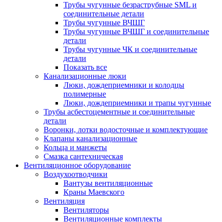
Трубы чугунные безраструбные SML и
соединительные детали
Трубы чугунные ВЧШГ
Трубы чугунные ВЧШГ и соединительные
детали
Трубы чугунные ЧК и соединительные
детали
Показать все
Канализационные люки
Люки, дождеприемники и колодцы
полимерные
Люки, дождеприемники и трапы чугунные
Трубы асбестоцементные и соединительные
детали
Воронки, лотки водосточные и комплектующие
Клапаны канализационные
Кольца и манжеты
Смазка сантехническая
Вентиляционное оборудование
Воздухоотводчики
Вантузы вентиляционные
Краны Маевского
Вентиляция
Вентиляторы
Вентиляционные комплекты