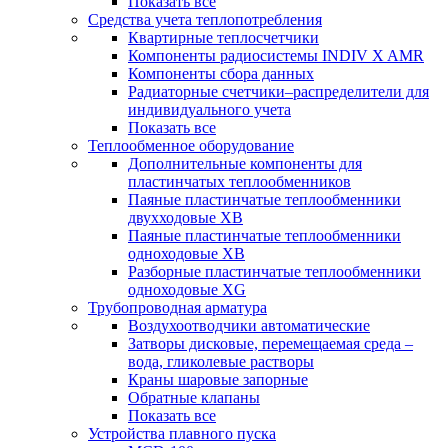
Показать все
Средства учета теплопотребления
Квартирные теплосчетчики
Компоненты радиосистемы INDIV X AMR
Компоненты сбора данных
Радиаторные счетчики–распределители для
индивидуального учета
Показать все
Теплообменное оборудование
Дополнительные компоненты для
пластинчатых теплообменников
Паяные пластинчатые теплообменники
двухходовые XB
Паяные пластинчатые теплообменники
одноходовые ХВ
Разборные пластинчатые теплообменники
одноходовые ХG
Трубопроводная арматура
Воздухоотводчики автоматические
Затворы дисковые, перемещаемая среда –
вода, гликолевые растворы
Краны шаровые запорные
Обратные клапаны
Показать все
Устройства плавного пуска