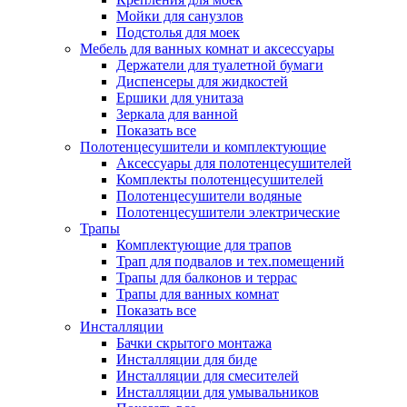
Мойки для санузлов
Подстолья для моек
Мебель для ванных комнат и аксессуары
Держатели для туалетной бумаги
Диспенсеры для жидкостей
Ершики для унитаза
Зеркала для ванной
Показать все
Полотенцесушители и комплектующие
Аксессуары для полотенцесушителей
Комплекты полотенцесушителей
Полотенцесушители водяные
Полотенцесушители электрические
Трапы
Комплектующие для трапов
Трап для подвалов и тех.помещений
Трапы для балконов и террас
Трапы для ванных комнат
Показать все
Инсталляции
Бачки скрытого монтажа
Инсталляции для биде
Инсталляции для смесителей
Инсталляции для умывальников