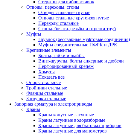
Стержни для вибровставок
Отводы, переходы, сгоны
Отводы стальные гнутые
Отводы стальные крутоизогнутые
Переходы стальные
Сгоны, бочата, резьбы и отрезки труб
Муфты
Грувлок (бессварные муфтовые соединения)
Муфты соединительные ПФРК и ДРК
Крепежные элементы
Болты, гайки и шайбы
Винт-шурупы, болты анкерные и дюбели
Перфорированный крепеж
Хомуты
Показать все
Опоры стальные
Тройники стальные
Фланцы стальные
Заглушки стальные
Запорная арматура и электроприводы
Краны
Краны конусные латунные
Краны латунные водоразборные
Краны латунные для бытовых приборов
Краны латунные для манометров