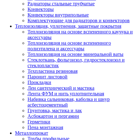
Радиаторы стальные трубчатые
Конвекторы
Конвекторы внутрипольные
Комплектующие для радиаторов и конвекторов
Теплоизоляция, уплотнения, защитные покрытия
Теплоизоляция на основе вспененного каучука и
аксессуары
Теплоизоляция на основе вспененного
полиэтилена и аксессуары
Теплоизоляция на основе минеральной ваты
Стеклоткань, фольгоизол, гидростеклоизол и
стеклопластик
Техпластина резиновая
Паронит листовой
Прокладки
Лен сантехнический и мастика
Лента ФУМ и нить уплотнительная
Набивка сальниковая, каболка и шнур
асбестоцементный
Грунтовка, мастика и лак
Асбокартон и пергамин
Герметики
Пена монтажная
Металлопрокат
Трубы профильные