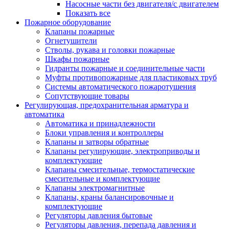
Насосные части без двигателя/с двигателем
Показать все
Пожарное оборудование
Клапаны пожарные
Огнетушители
Стволы, рукава и головки пожарные
Шкафы пожарные
Гидранты пожарные и соединительные части
Муфты противопожарные для пластиковых труб
Системы автоматического пожаротушения
Сопутствующие товары
Регулирующая, предохранительная арматура и
автоматика
Автоматика и принадлежности
Блоки управления и контроллеры
Клапаны и затворы обратные
Клапаны регулирующие, электроприводы и
комплектующие
Клапаны смесительные, термостатические
смесительные и комплектующие
Клапаны электромагнитные
Клапаны, краны балансировочные и
комплектующие
Регуляторы давления бытовые
Регуляторы давления, перепада давления и