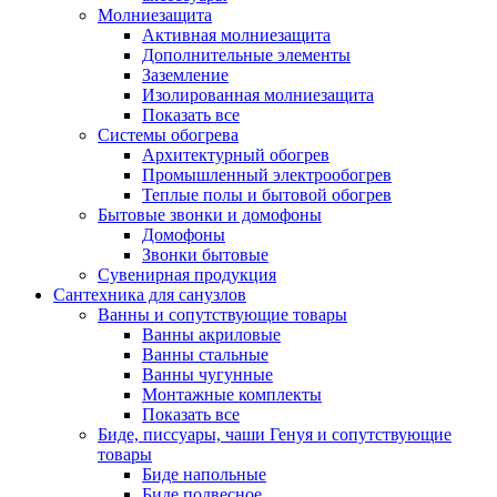
Молниезащита
Активная молниезащита
Дополнительные элементы
Заземление
Изолированная молниезащита
Показать все
Системы обогрева
Архитектурный обогрев
Промышленный электрообогрев
Теплые полы и бытовой обогрев
Бытовые звонки и домофоны
Домофоны
Звонки бытовые
Сувенирная продукция
Сантехника для санузлов
Ванны и сопутствующие товары
Ванны акриловые
Ванны стальные
Ванны чугунные
Монтажные комплекты
Показать все
Биде, писсуары, чаши Генуя и сопутствующие
товары
Биде напольные
Биде подвесное