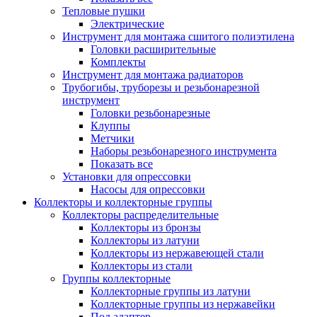
Тепловые пушки
Электрические
Инструмент для монтажа сшитого полиэтилена
Головки расширительные
Комплекты
Инструмент для монтажа радиаторов
Трубогибы, труборезы и резьбонарезной
инструмент
Головки резьбонарезные
Клуппы
Метчики
Наборы резьбонарезного инструмента
Показать все
Установки для опрессовки
Насосы для опрессовки
Коллекторы и коллекторные группы
Коллекторы распределительные
Коллекторы из бронзы
Коллекторы из латуни
Коллекторы из нержавеющей стали
Коллекторы из стали
Группы коллекторные
Коллекторные группы из латуни
Коллекторные группы из нержавейки
Под адаптер