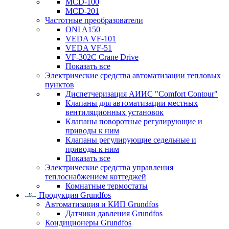
MCD-100
MCD-201
Частотные преобразователи
ONI A150
VEDA VF-101
VEDA VF-51
VF-302C Crane Drive
Показать все
Электрические средства автоматизации тепловых
пунктов
Диспетчеризация АИИС "Comfort Contour"
Клапаны для автоматизации местных
вентиляционных установок
Клапаны поворотные регулирующие и
приводы к ним
Клапаны регулирующие седельные и
приводы к ним
Показать все
Электрические средства управления
теплоснабжением коттеджей
Комнатные термостаты
Продукция Grundfos
Автоматизация и КИП Grundfos
Датчики давления Grundfos
Кондиционеры Grundfos