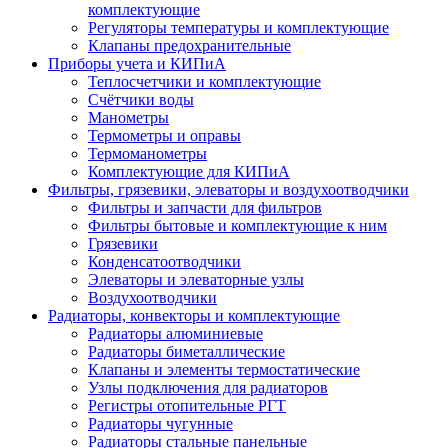
комплектующие
Регуляторы температуры и комплектующие
Клапаны предохранительные
Приборы учета и КИПиА
Теплосчетчики и комплектующие
Счётчики воды
Манометры
Термометры и оправы
Термоманометры
Комплектующие для КИПиА
Фильтры, грязевики, элеваторы и воздухоотводчики
Фильтры и запчасти для фильтров
Фильтры бытовые и комплектующие к ним
Грязевики
Конденсатоотводчики
Элеваторы и элеваторные узлы
Воздухоотводчики
Радиаторы, конвекторы и комплектующие
Радиаторы алюминиевые
Радиаторы биметаллические
Клапаны и элементы термостатические
Узлы подключения для радиаторов
Регистры отопительные РГТ
Радиаторы чугунные
Радиаторы стальные панельные