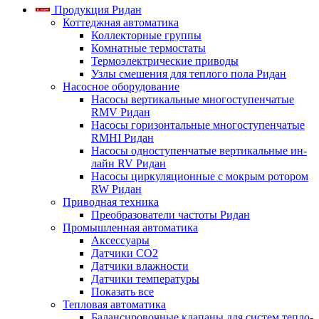
Продукция Ридан
Коттеджная автоматика
Коллекторные группы
Комнатные термостаты
Термоэлектрические приводы
Узлы смешения для теплого пола Ридан
Насосное оборудование
Насосы вертикальные многоступенчатые
RMV Ридан
Насосы горизонтальные многоступенчатые
RMHI Ридан
Насосы одноступенчатые вертикальные ин-
лайн RV Ридан
Насосы циркуляционные с мокрым ротором
RW Ридан
Приводная техника
Преобразователи частоты Ридан
Промышленная автоматика
Аксессуары
Датчики CO2
Датчики влажности
Датчики температуры
Показать все
Тепловая автоматика
Балансировочные клапаны для систем тепло-