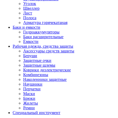
Уголок
Швеллер
Лист
Полоса
Арматура горячекатаная
Баки и емкости
Гидроаккумуляторы
Баки расширительные
Ёмкости
Рабочая одежда, средства защиты
Аксессуары средств защиты
Беруши
Защитные очки
Защитные шлемы
Коврики диэлектрические
Комбинезоны
Наколенники защитные
Наушники
Перчатки
Маски
Брюки
Жилеты
Ремни
Специальный инструмент