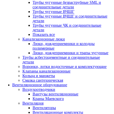
Трубы чугунные безраструбные SML и
соединительные детали
Трубы чугунные ВЧШГ
Трубы чугунные ВЧШГ и соединительные
детали
Трубы чугунные ЧК и соединительные
детали
Показать все
Канализационные люки
Люки, дождеприемники и колодцы
полимерные
Люки, дождеприемники и трапы чугунные
Трубы асбестоцементные и соединительные
детали
Воронки, лотки водосточные и комплектующие
Клапаны канализационные
Кольца и манжеты
Смазка сантехническая
Вентиляционное оборудование
Воздухоотводчики
Вантузы вентиляционные
Краны Маевского
Вентиляция
Вентиляторы
Вентиляционные комплекты