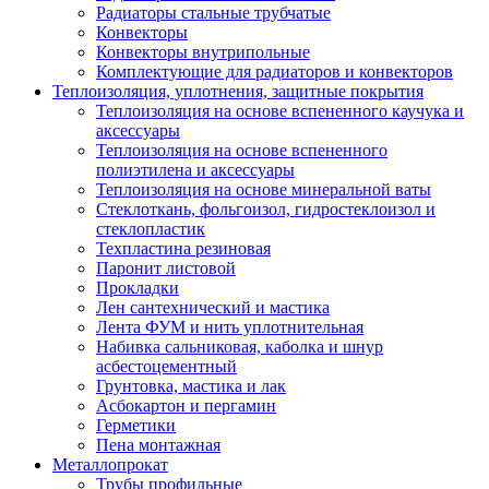
Радиаторы стальные трубчатые
Конвекторы
Конвекторы внутрипольные
Комплектующие для радиаторов и конвекторов
Теплоизоляция, уплотнения, защитные покрытия
Теплоизоляция на основе вспененного каучука и
аксессуары
Теплоизоляция на основе вспененного
полиэтилена и аксессуары
Теплоизоляция на основе минеральной ваты
Стеклоткань, фольгоизол, гидростеклоизол и
стеклопластик
Техпластина резиновая
Паронит листовой
Прокладки
Лен сантехнический и мастика
Лента ФУМ и нить уплотнительная
Набивка сальниковая, каболка и шнур
асбестоцементный
Грунтовка, мастика и лак
Асбокартон и пергамин
Герметики
Пена монтажная
Металлопрокат
Трубы профильные