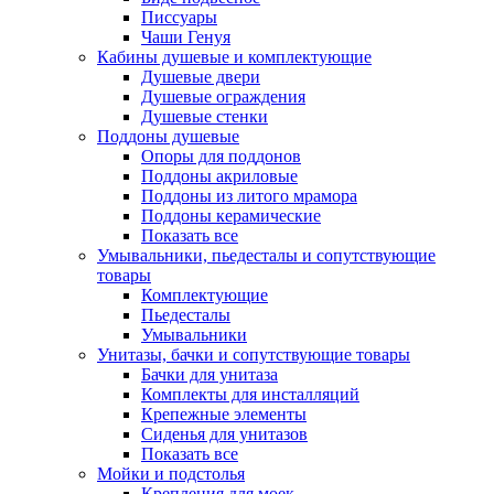
Писсуары
Чаши Генуя
Кабины душевые и комплектующие
Душевые двери
Душевые ограждения
Душевые стенки
Поддоны душевые
Опоры для поддонов
Поддоны акриловые
Поддоны из литого мрамора
Поддоны керамические
Показать все
Умывальники, пьедесталы и сопутствующие
товары
Комплектующие
Пьедесталы
Умывальники
Унитазы, бачки и сопутствующие товары
Бачки для унитаза
Комплекты для инсталляций
Крепежные элементы
Сиденья для унитазов
Показать все
Мойки и подстолья
Крепления для моек