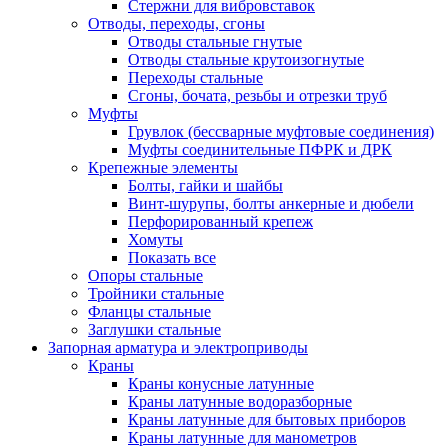
Стержни для вибровставок
Отводы, переходы, сгоны
Отводы стальные гнутые
Отводы стальные крутоизогнутые
Переходы стальные
Сгоны, бочата, резьбы и отрезки труб
Муфты
Грувлок (бессварные муфтовые соединения)
Муфты соединительные ПФРК и ДРК
Крепежные элементы
Болты, гайки и шайбы
Винт-шурупы, болты анкерные и дюбели
Перфорированный крепеж
Хомуты
Показать все
Опоры стальные
Тройники стальные
Фланцы стальные
Заглушки стальные
Запорная арматура и электроприводы
Краны
Краны конусные латунные
Краны латунные водоразборные
Краны латунные для бытовых приборов
Краны латунные для манометров