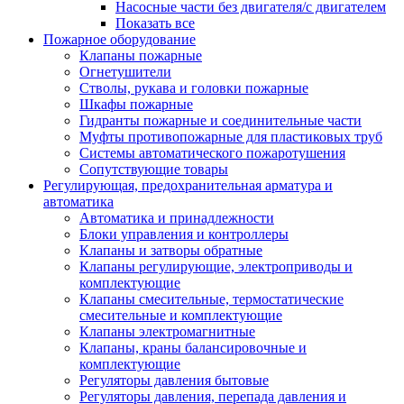
Насосные части без двигателя/с двигателем
Показать все
Пожарное оборудование
Клапаны пожарные
Огнетушители
Стволы, рукава и головки пожарные
Шкафы пожарные
Гидранты пожарные и соединительные части
Муфты противопожарные для пластиковых труб
Системы автоматического пожаротушения
Сопутствующие товары
Регулирующая, предохранительная арматура и
автоматика
Автоматика и принадлежности
Блоки управления и контроллеры
Клапаны и затворы обратные
Клапаны регулирующие, электроприводы и
комплектующие
Клапаны смесительные, термостатические
смесительные и комплектующие
Клапаны электромагнитные
Клапаны, краны балансировочные и
комплектующие
Регуляторы давления бытовые
Регуляторы давления, перепада давления и