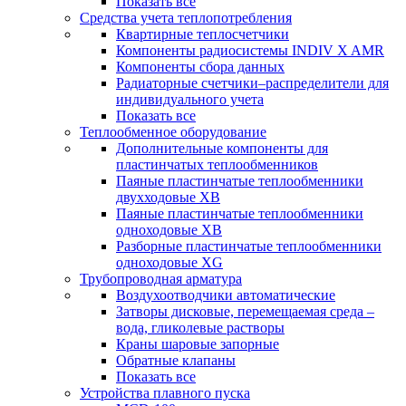
Показать все
Средства учета теплопотребления
Квартирные теплосчетчики
Компоненты радиосистемы INDIV X AMR
Компоненты сбора данных
Радиаторные счетчики–распределители для
индивидуального учета
Показать все
Теплообменное оборудование
Дополнительные компоненты для
пластинчатых теплообменников
Паяные пластинчатые теплообменники
двухходовые XB
Паяные пластинчатые теплообменники
одноходовые ХВ
Разборные пластинчатые теплообменники
одноходовые ХG
Трубопроводная арматура
Воздухоотводчики автоматические
Затворы дисковые, перемещаемая среда –
вода, гликолевые растворы
Краны шаровые запорные
Обратные клапаны
Показать все
Устройства плавного пуска