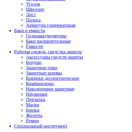
Уголок
Швеллер
Лист
Полоса
Арматура горячекатаная
Баки и емкости
Гидроаккумуляторы
Баки расширительные
Ёмкости
Рабочая одежда, средства защиты
Аксессуары средств защиты
Беруши
Защитные очки
Защитные шлемы
Коврики диэлектрические
Комбинезоны
Наколенники защитные
Наушники
Перчатки
Маски
Брюки
Жилеты
Ремни
Специальный инструмент