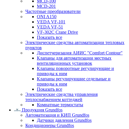
MCD-100
MCD-201
Частотные преобразователи
ONI A150
VEDA VF-101
VEDA VF-51
VF-302C Crane Drive
Показать все
Электрические средства автоматизации тепловых
пунктов
Диспетчеризация АИИС "Comfort Contour"
Клапаны для автоматизации местных
вентиляционных установок
Клапаны поворотные регулирующие и
приводы к ним
Клапаны регулирующие седельные и
приводы к ним
Показать все
Электрические средства управления
теплоснабжением коттеджей
Комнатные термостаты
Продукция Grundfos
Автоматизация и КИП Grundfos
Датчики давления Grundfos
Кондиционеры Grundfos