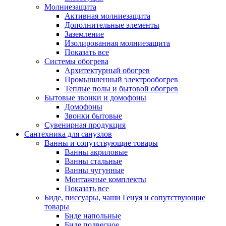
Молниезащита
Активная молниезащита
Дополнительные элементы
Заземление
Изолированная молниезащита
Показать все
Системы обогрева
Архитектурный обогрев
Промышленный электрообогрев
Теплые полы и бытовой обогрев
Бытовые звонки и домофоны
Домофоны
Звонки бытовые
Сувенирная продукция
Сантехника для санузлов
Ванны и сопутствующие товары
Ванны акриловые
Ванны стальные
Ванны чугунные
Монтажные комплекты
Показать все
Биде, писсуары, чаши Генуя и сопутствующие
товары
Биде напольные
Биде подвесное