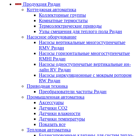
Продукция Ридан
Коттеджная автоматика
Коллекторные группы
Комнатные термостаты
Термоэлектрические приводы
Узлы смешения для теплого пола Ридан
Насосное оборудование
Насосы вертикальные многоступенчатые
RMV Ридан
Насосы горизонтальные многоступенчатые
RMHI Ридан
Насосы одноступенчатые вертикальные ин-
лайн RV Ридан
Насосы циркуляционные с мокрым ротором
RW Ридан
Приводная техника
Преобразователи частоты Ридан
Промышленная автоматика
Аксессуары
Датчики CO2
Датчики влажности
Датчики температуры
Показать все
Тепловая автоматика
Балансировочные клапаны для систем тепло-