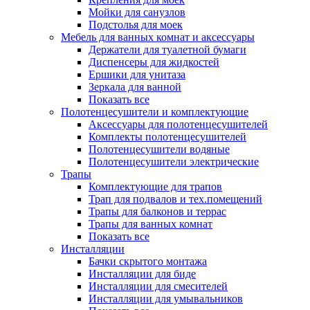
Мойки для санузлов
Подстолья для моек
Мебель для ванных комнат и аксессуары
Держатели для туалетной бумаги
Диспенсеры для жидкостей
Ершики для унитаза
Зеркала для ванной
Показать все
Полотенцесушители и комплектующие
Аксессуары для полотенцесушителей
Комплекты полотенцесушителей
Полотенцесушители водяные
Полотенцесушители электрические
Трапы
Комплектующие для трапов
Трап для подвалов и тех.помещений
Трапы для балконов и террас
Трапы для ванных комнат
Показать все
Инсталляции
Бачки скрытого монтажа
Инсталляции для биде
Инсталляции для смесителей
Инсталляции для умывальников