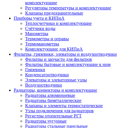
комплектующие
Регуляторы температуры и комплектующие
Клапаны предохранительные
Приборы учета и КИПиА
Теплосчетчики и комплектующие
Счётчики воды
Манометры
Термометры и оправы
Термоманометры
Комплектующие для КИПиА
Фильтры, грязевики, элеваторы и воздухоотводчики
Фильтры и запчасти для фильтров
Фильтры бытовые и комплектующие к ним
Грязевики
Конденсатоотводчики
Элеваторы и элеваторные узлы
Воздухоотводчики
Радиаторы, конвекторы и комплектующие
Радиаторы алюминиевые
Радиаторы биметаллические
Клапаны и элементы термостатические
Узлы подключения для радиаторов
Регистры отопительные РГТ
Радиаторы чугунные
Радиаторы стальные панельные