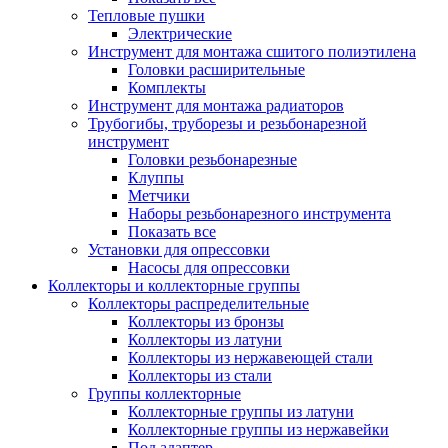
Тепловые пушки
Электрические
Инструмент для монтажа сшитого полиэтилена
Головки расширительные
Комплекты
Инструмент для монтажа радиаторов
Трубогибы, труборезы и резьбонарезной
инструмент
Головки резьбонарезные
Клуппы
Метчики
Наборы резьбонарезного инструмента
Показать все
Установки для опрессовки
Насосы для опрессовки
Коллекторы и коллекторные группы
Коллекторы распределительные
Коллекторы из бронзы
Коллекторы из латуни
Коллекторы из нержавеющей стали
Коллекторы из стали
Группы коллекторные
Коллекторные группы из латуни
Коллекторные группы из нержавейки
Под адаптер