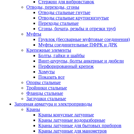
Стержни для вибровставок
Отводы, переходы, сгоны
Отводы стальные гнутые
Отводы стальные крутоизогнутые
Переходы стальные
Сгоны, бочата, резьбы и отрезки труб
Муфты
Грувлок (бессварные муфтовые соединения)
Муфты соединительные ПФРК и ДРК
Крепежные элементы
Болты, гайки и шайбы
Винт-шурупы, болты анкерные и дюбели
Перфорированный крепеж
Хомуты
Показать все
Опоры стальные
Тройники стальные
Фланцы стальные
Заглушки стальные
Запорная арматура и электроприводы
Краны
Краны конусные латунные
Краны латунные водоразборные
Краны латунные для бытовых приборов
Краны латунные для манометров