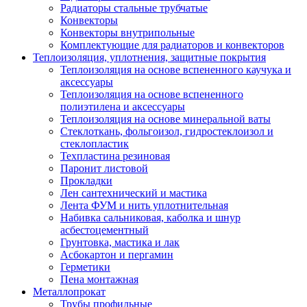
Радиаторы стальные трубчатые
Конвекторы
Конвекторы внутрипольные
Комплектующие для радиаторов и конвекторов
Теплоизоляция, уплотнения, защитные покрытия
Теплоизоляция на основе вспененного каучука и
аксессуары
Теплоизоляция на основе вспененного
полиэтилена и аксессуары
Теплоизоляция на основе минеральной ваты
Стеклоткань, фольгоизол, гидростеклоизол и
стеклопластик
Техпластина резиновая
Паронит листовой
Прокладки
Лен сантехнический и мастика
Лента ФУМ и нить уплотнительная
Набивка сальниковая, каболка и шнур
асбестоцементный
Грунтовка, мастика и лак
Асбокартон и пергамин
Герметики
Пена монтажная
Металлопрокат
Трубы профильные