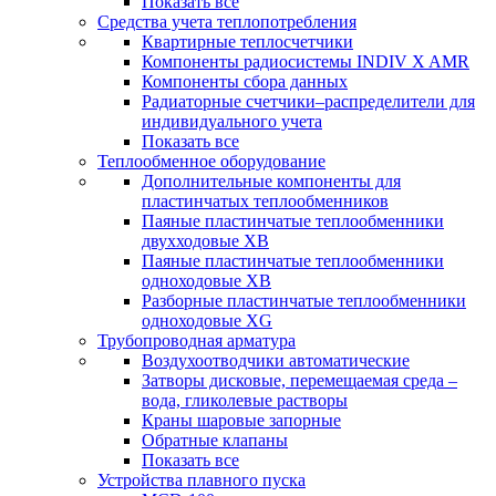
Показать все
Средства учета теплопотребления
Квартирные теплосчетчики
Компоненты радиосистемы INDIV X AMR
Компоненты сбора данных
Радиаторные счетчики–распределители для
индивидуального учета
Показать все
Теплообменное оборудование
Дополнительные компоненты для
пластинчатых теплообменников
Паяные пластинчатые теплообменники
двухходовые XB
Паяные пластинчатые теплообменники
одноходовые ХВ
Разборные пластинчатые теплообменники
одноходовые ХG
Трубопроводная арматура
Воздухоотводчики автоматические
Затворы дисковые, перемещаемая среда –
вода, гликолевые растворы
Краны шаровые запорные
Обратные клапаны
Показать все
Устройства плавного пуска