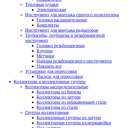
Тепловые пушки
Электрические
Инструмент для монтажа сшитого полиэтилена
Головки расширительные
Комплекты
Инструмент для монтажа радиаторов
Трубогибы, труборезы и резьбонарезной
инструмент
Головки резьбонарезные
Клуппы
Метчики
Наборы резьбонарезного инструмента
Показать все
Установки для опрессовки
Насосы для опрессовки
Коллекторы и коллекторные группы
Коллекторы распределительные
Коллекторы из бронзы
Коллекторы из латуни
Коллекторы из нержавеющей стали
Коллекторы из стали
Группы коллекторные
Коллекторные группы из латуни
Коллекторные группы из нержавейки
Под адаптер