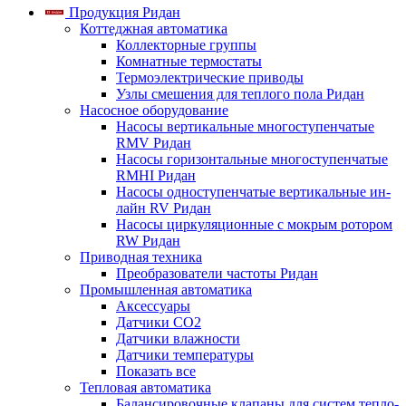
Продукция Ридан
Коттеджная автоматика
Коллекторные группы
Комнатные термостаты
Термоэлектрические приводы
Узлы смешения для теплого пола Ридан
Насосное оборудование
Насосы вертикальные многоступенчатые
RMV Ридан
Насосы горизонтальные многоступенчатые
RMHI Ридан
Насосы одноступенчатые вертикальные ин-
лайн RV Ридан
Насосы циркуляционные с мокрым ротором
RW Ридан
Приводная техника
Преобразователи частоты Ридан
Промышленная автоматика
Аксессуары
Датчики CO2
Датчики влажности
Датчики температуры
Показать все
Тепловая автоматика
Балансировочные клапаны для систем тепло-