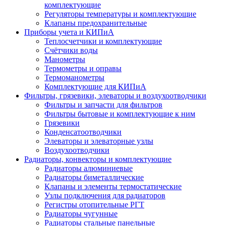
комплектующие
Регуляторы температуры и комплектующие
Клапаны предохранительные
Приборы учета и КИПиА
Теплосчетчики и комплектующие
Счётчики воды
Манометры
Термометры и оправы
Термоманометры
Комплектующие для КИПиА
Фильтры, грязевики, элеваторы и воздухоотводчики
Фильтры и запчасти для фильтров
Фильтры бытовые и комплектующие к ним
Грязевики
Конденсатоотводчики
Элеваторы и элеваторные узлы
Воздухоотводчики
Радиаторы, конвекторы и комплектующие
Радиаторы алюминиевые
Радиаторы биметаллические
Клапаны и элементы термостатические
Узлы подключения для радиаторов
Регистры отопительные РГТ
Радиаторы чугунные
Радиаторы стальные панельные