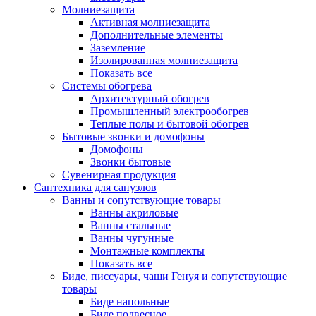
Молниезащита
Активная молниезащита
Дополнительные элементы
Заземление
Изолированная молниезащита
Показать все
Системы обогрева
Архитектурный обогрев
Промышленный электрообогрев
Теплые полы и бытовой обогрев
Бытовые звонки и домофоны
Домофоны
Звонки бытовые
Сувенирная продукция
Сантехника для санузлов
Ванны и сопутствующие товары
Ванны акриловые
Ванны стальные
Ванны чугунные
Монтажные комплекты
Показать все
Биде, писсуары, чаши Генуя и сопутствующие
товары
Биде напольные
Биде подвесное