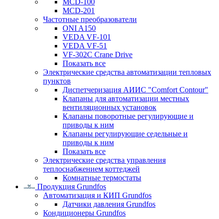
MCD-100
MCD-201
Частотные преобразователи
ONI A150
VEDA VF-101
VEDA VF-51
VF-302C Crane Drive
Показать все
Электрические средства автоматизации тепловых
пунктов
Диспетчеризация АИИС "Comfort Contour"
Клапаны для автоматизации местных
вентиляционных установок
Клапаны поворотные регулирующие и
приводы к ним
Клапаны регулирующие седельные и
приводы к ним
Показать все
Электрические средства управления
теплоснабжением коттеджей
Комнатные термостаты
Продукция Grundfos
Автоматизация и КИП Grundfos
Датчики давления Grundfos
Кондиционеры Grundfos