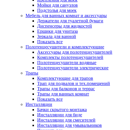
Мойки для санузлов
Подстолья для моек
Мебель для ванных комнат и аксессуары
Держатели для туалетной бумаги
Диспенсеры для жидкостей
Ершики для унитаза
Зеркала для ванной
Показать все
Полотенцесушители и комплектующие
Аксессуары для полотенцесушителей
Комплекты полотенцесушителей
Полотенцесушители водяные
Полотенцесушители электрические
Трапы
Комплектующие для трапов
Трап для подвалов и тех.помещений
Трапы для балконов и террас
Трапы для ванных комнат
Показать все
Инсталляции
Бачки скрытого монтажа
Инсталляции для биде
Инсталляции для смесителей
Инсталляции для умывальников