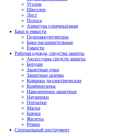
Уголок
Швеллер
Лист
Полоса
Арматура горячекатаная
Баки и емкости
Гидроаккумуляторы
Баки расширительные
Ёмкости
Рабочая одежда, средства защиты
Аксессуары средств защиты
Беруши
Защитные очки
Защитные шлемы
Коврики диэлектрические
Комбинезоны
Наколенники защитные
Наушники
Перчатки
Маски
Брюки
Жилеты
Ремни
Специальный инструмент