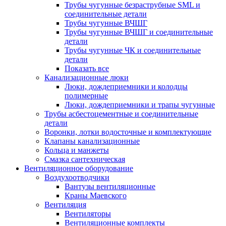
Трубы чугунные безраструбные SML и
соединительные детали
Трубы чугунные ВЧШГ
Трубы чугунные ВЧШГ и соединительные
детали
Трубы чугунные ЧК и соединительные
детали
Показать все
Канализационные люки
Люки, дождеприемники и колодцы
полимерные
Люки, дождеприемники и трапы чугунные
Трубы асбестоцементные и соединительные
детали
Воронки, лотки водосточные и комплектующие
Клапаны канализационные
Кольца и манжеты
Смазка сантехническая
Вентиляционное оборудование
Воздухоотводчики
Вантузы вентиляционные
Краны Маевского
Вентиляция
Вентиляторы
Вентиляционные комплекты