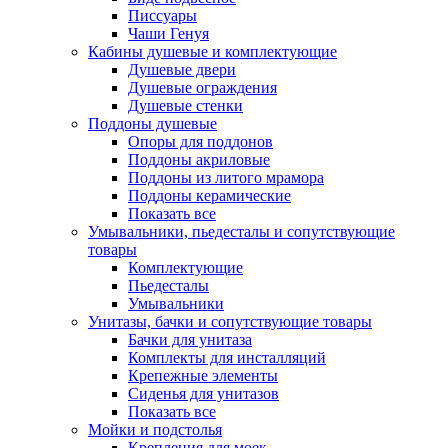
Писсуары
Чаши Генуя
Кабины душевые и комплектующие
Душевые двери
Душевые ограждения
Душевые стенки
Поддоны душевые
Опоры для поддонов
Поддоны акриловые
Поддоны из литого мрамора
Поддоны керамические
Показать все
Умывальники, пьедесталы и сопутствующие
товары
Комплектующие
Пьедесталы
Умывальники
Унитазы, бачки и сопутствующие товары
Бачки для унитаза
Комплекты для инсталляций
Крепежные элементы
Сиденья для унитазов
Показать все
Мойки и подстолья
Крепления для моек