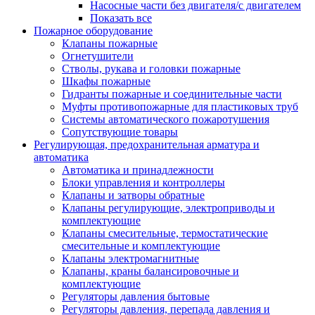
Насосные части без двигателя/с двигателем
Показать все
Пожарное оборудование
Клапаны пожарные
Огнетушители
Стволы, рукава и головки пожарные
Шкафы пожарные
Гидранты пожарные и соединительные части
Муфты противопожарные для пластиковых труб
Системы автоматического пожаротушения
Сопутствующие товары
Регулирующая, предохранительная арматура и
автоматика
Автоматика и принадлежности
Блоки управления и контроллеры
Клапаны и затворы обратные
Клапаны регулирующие, электроприводы и
комплектующие
Клапаны смесительные, термостатические
смесительные и комплектующие
Клапаны электромагнитные
Клапаны, краны балансировочные и
комплектующие
Регуляторы давления бытовые
Регуляторы давления, перепада давления и