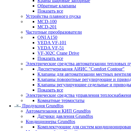
Краны шаровые запорные
Обратные клапаны
Показать все
Устройства плавного пуска
MCD-100
MCD-201
Частотные преобразователи
ONI A150
VEDA VF-101
VEDA VF-51
VF-302C Crane Drive
Показать все
Электрические средства автоматизации тепловых п
Диспетчеризация АИИС "Comfort Contour"
Клапаны для автоматизации местных вентил
Клапаны поворотные регулирующие и приво
Клапаны регулирующие седельные и приводы
Показать все
Электрические средства управления теплоснабжен
Комнатные термостаты
Продукция Grundfos
Автоматизация и КИП Grundfos
Датчики давления Grundfos
Кондиционеры Grundfos
Комплектующие для систем кондиционирова