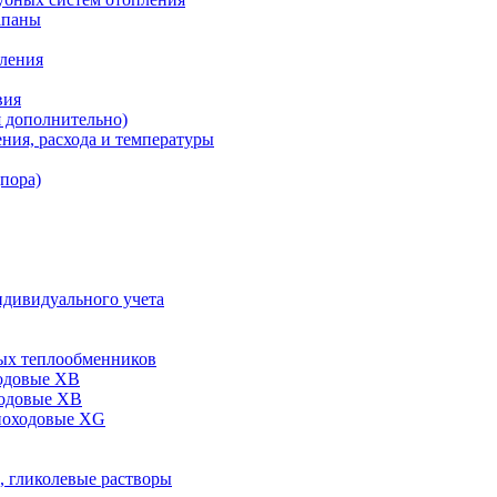
апаны
пления
вия
я дополнительно)
ния, расхода и температуры
дпора)
ндивидуального учета
ых теплообменников
одовые XB
ходовые ХВ
ноходовые ХG
, гликолевые растворы