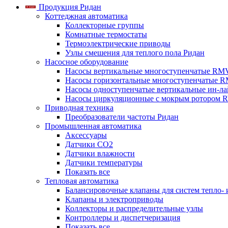
Продукция Ридан
Коттеджная автоматика
Коллекторные группы
Комнатные термостаты
Термоэлектрические приводы
Узлы смешения для теплого пола Ридан
Насосное оборудование
Насосы вертикальные многоступенчатые RM
Насосы горизонтальные многоступенчатые R
Насосы одноступенчатые вертикальные ин-л
Насосы циркуляционные с мокрым ротором 
Приводная техника
Преобразователи частоты Ридан
Промышленная автоматика
Аксессуары
Датчики CO2
Датчики влажности
Датчики температуры
Показать все
Тепловая автоматика
Балансировочные клапаны для систем тепло-
Клапаны и электроприводы
Коллекторы и распределительные узлы
Контроллеры и диспетчеризация
Показать все