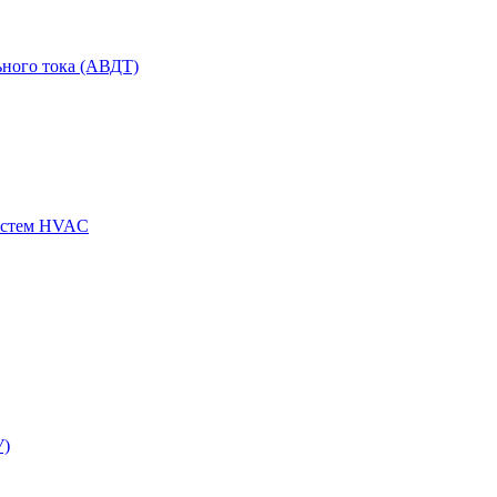
ного тока (АВДТ)
истем HVAC
У)