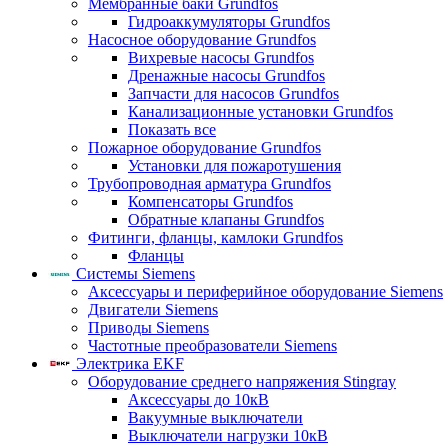
Мембранные баки Grundfos
Гидроаккумуляторы Grundfos
Насосное оборудование Grundfos
Вихревые насосы Grundfos
Дренажные насосы Grundfos
Запчасти для насосов Grundfos
Канализационные установки Grundfos
Показать все
Пожарное оборудование Grundfos
Установки для пожаротушения
Трубопроводная арматура Grundfos
Компенсаторы Grundfos
Обратные клапаны Grundfos
Фитинги, фланцы, камлоки Grundfos
Фланцы
Системы Siemens
Аксессуары и периферийное оборудование Siemens
Двигатели Siemens
Приводы Siemens
Частотные преобразователи Siemens
Электрика EKF
Оборудование среднего напряжения Stingray
Аксессуары до 10кВ
Вакуумные выключатели
Выключатели нагрузки 10кВ