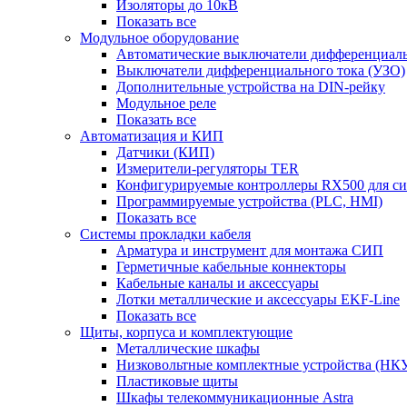
Изоляторы до 10кВ
Показать все
Модульное оборудование
Автоматические выключатели дифференциаль
Выключатели дифференциального тока (УЗО)
Дополнительные устройства на DIN-рейку
Модульное реле
Показать все
Автоматизация и КИП
Датчики (КИП)
Измерители-регуляторы TER
Конфигурируемые контроллеры RX500 для с
Программируемые устройства (PLC, HMI)
Показать все
Системы прокладки кабеля
Арматура и инструмент для монтажа СИП
Герметичные кабельные коннекторы
Кабельные каналы и аксессуары
Лотки металлические и аксессуары EKF-Line
Показать все
Щиты, корпуса и комплектующие
Металлические шкафы
Низковольтные комплектные устройства (НК
Пластиковые щиты
Шкафы телекоммуникационные Astra