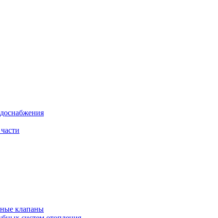
одоснабжения
 части
рные клапаны
убных систем отопления