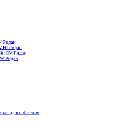
V Ридан
MHI Ридан
айн RV Ридан
RW Ридан
 и холодоснабжения