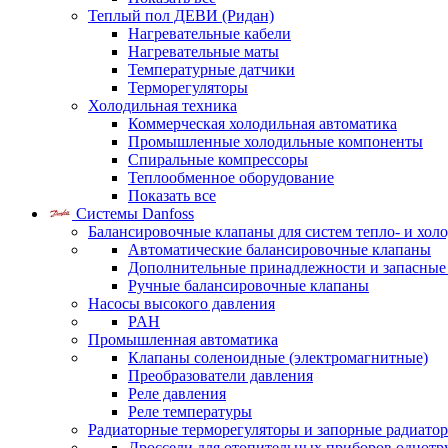
Теплый пол ДЕВИ (Ридан)
Нагревательные кабели
Нагревательные маты
Температурные датчики
Терморегуляторы
Холодильная техника
Коммерческая холодильная автоматика
Промышленные холодильные компоненты
Спиральные компрессоры
Теплообменное оборудование
Показать все
Системы Danfoss
Балансировочные клапаны для систем тепло- и хол
Автоматические балансировочные клапаны
Дополнительные принадлежности и запасные
Ручные балансировочные клапаны
Насосы высокого давления
PAH
Промышленная автоматика
Клапаны соленоидные (электромагнитные)
Преобразователи давления
Реле давления
Реле температуры
Радиаторные терморегуляторы и запорные радиато
Дроссели для отопительных приборов однотр