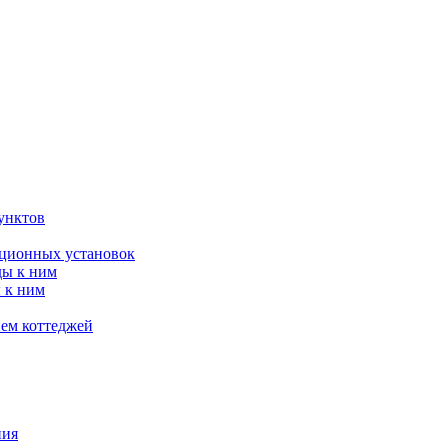
унктов
яционных установок
ды к ним
 к ним
ием коттеджей
ния