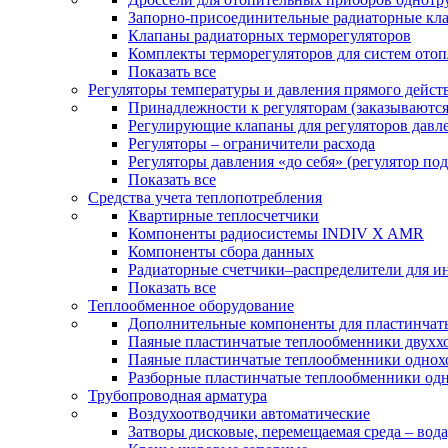
Запорно-присоединительные радиаторные кл
Клапаны радиаторных терморегуляторов
Комплекты терморегуляторов для систем ото
Показать все
Регуляторы температуры и давления прямого дейст
Принадлежности к регуляторам (заказываютс
Регулирующие клапаны для регуляторов давле
Регуляторы – ограничители расхода
Регуляторы давления «до себя» (регулятор по
Показать все
Средства учета теплопотребления
Квартирные теплосчетчики
Компоненты радиосистемы INDIV X AMR
Компоненты сбора данных
Радиаторные счетчики–распределители для и
Показать все
Теплообменное оборудование
Дополнительные компоненты для пластинчат
Паяные пластинчатые теплообменники двухх
Паяные пластинчатые теплообменники одно
Разборные пластинчатые теплообменники од
Трубопроводная арматура
Воздухоотводчики автоматические
Затворы дисковые, перемещаемая среда – вода