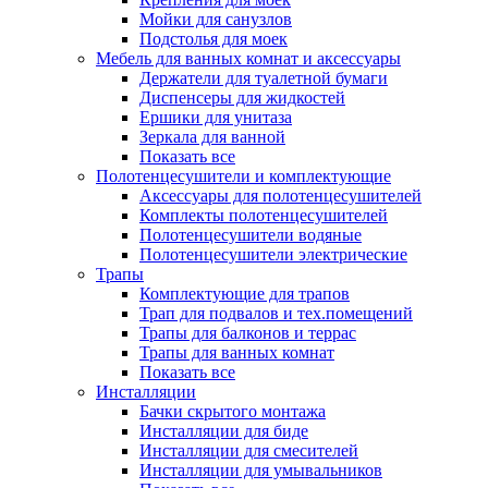
Мойки для санузлов
Подстолья для моек
Мебель для ванных комнат и аксессуары
Держатели для туалетной бумаги
Диспенсеры для жидкостей
Ершики для унитаза
Зеркала для ванной
Показать все
Полотенцесушители и комплектующие
Аксессуары для полотенцесушителей
Комплекты полотенцесушителей
Полотенцесушители водяные
Полотенцесушители электрические
Трапы
Комплектующие для трапов
Трап для подвалов и тех.помещений
Трапы для балконов и террас
Трапы для ванных комнат
Показать все
Инсталляции
Бачки скрытого монтажа
Инсталляции для биде
Инсталляции для смесителей
Инсталляции для умывальников