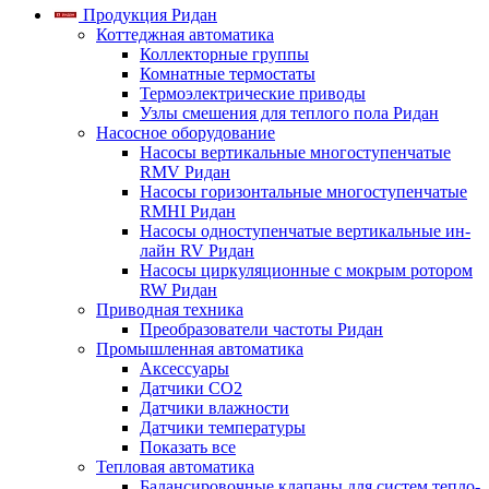
Продукция Ридан
Коттеджная автоматика
Коллекторные группы
Комнатные термостаты
Термоэлектрические приводы
Узлы смешения для теплого пола Ридан
Насосное оборудование
Насосы вертикальные многоступенчатые
RMV Ридан
Насосы горизонтальные многоступенчатые
RMHI Ридан
Насосы одноступенчатые вертикальные ин-
лайн RV Ридан
Насосы циркуляционные с мокрым ротором
RW Ридан
Приводная техника
Преобразователи частоты Ридан
Промышленная автоматика
Аксессуары
Датчики CO2
Датчики влажности
Датчики температуры
Показать все
Тепловая автоматика
Балансировочные клапаны для систем тепло-