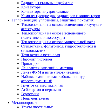
Радиаторы стальные трубчатые
Конвекторы
Конвекторы внутрипольные
Комплектующие для радиаторов и конвекторов
Теплоизоляция, уплотнения, защитные покрытия
Теплоизоляция на основе вспененного каучука и
аксессуары
Теплоизоляция на основе вспененного
полиэтилена и аксессуары
Теплоизоляция на основе минеральной ваты
Стеклоткань, фольгоизол, гидростеклоизол и
стеклопластик
Техпластина резиновая
Паронит листовой
Прокладки
Лен сантехнический и мастика
Лента ФУМ и нить уплотнительная
Набивка сальниковая, каболка и шнур
асбестоцементный
Грунтовка, мастика и лак
Асбокартон и пергамин
Герметики
Пена монтажная
Металлопрокат
Трубы профильные