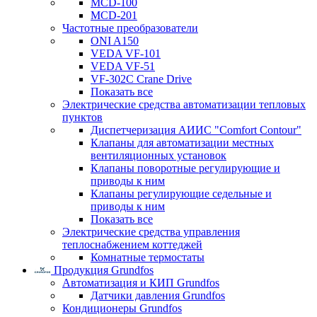
MCD-100
MCD-201
Частотные преобразователи
ONI A150
VEDA VF-101
VEDA VF-51
VF-302C Crane Drive
Показать все
Электрические средства автоматизации тепловых
пунктов
Диспетчеризация АИИС "Comfort Contour"
Клапаны для автоматизации местных
вентиляционных установок
Клапаны поворотные регулирующие и
приводы к ним
Клапаны регулирующие седельные и
приводы к ним
Показать все
Электрические средства управления
теплоснабжением коттеджей
Комнатные термостаты
Продукция Grundfos
Автоматизация и КИП Grundfos
Датчики давления Grundfos
Кондиционеры Grundfos