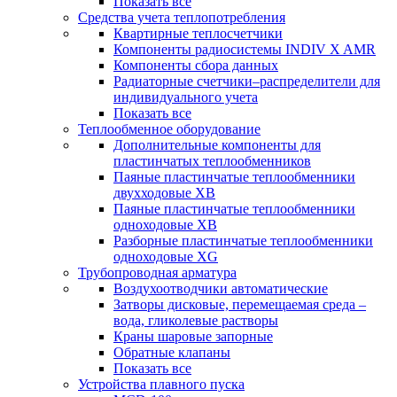
Показать все
Средства учета теплопотребления
Квартирные теплосчетчики
Компоненты радиосистемы INDIV X AMR
Компоненты сбора данных
Радиаторные счетчики–распределители для
индивидуального учета
Показать все
Теплообменное оборудование
Дополнительные компоненты для
пластинчатых теплообменников
Паяные пластинчатые теплообменники
двухходовые XB
Паяные пластинчатые теплообменники
одноходовые ХВ
Разборные пластинчатые теплообменники
одноходовые ХG
Трубопроводная арматура
Воздухоотводчики автоматические
Затворы дисковые, перемещаемая среда –
вода, гликолевые растворы
Краны шаровые запорные
Обратные клапаны
Показать все
Устройства плавного пуска