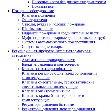
Насосные части без двигателя/с двигателем
Показать все
Пожарное оборудование
Клапаны пожарные
Огнетушители
Стволы, рукава и головки пожарные
Шкафы пожарные
Гидранты пожарные и соединительные части
Муфты противопожарные для пластиковых труб
Системы автоматического пожаротушения
Сопутствующие товары
Регулирующая, предохранительная арматура и
автоматика
Автоматика и принадлежности
Блоки управления и контроллеры
Клапаны и затворы обратные
Клапаны регулирующие, электроприводы и
комплектующие
Клапаны смесительные, термостатические
смесительные и комплектующие
Клапаны электромагнитные
Клапаны, краны балансировочные и
комплектующие
Регуляторы давления бытовые
Регуляторы давления, перепада давления и