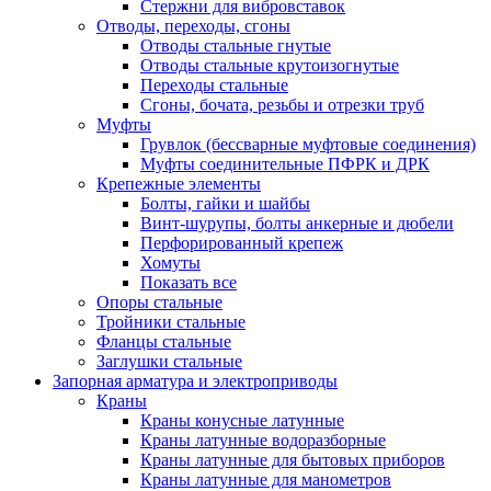
Стержни для вибровставок
Отводы, переходы, сгоны
Отводы стальные гнутые
Отводы стальные крутоизогнутые
Переходы стальные
Сгоны, бочата, резьбы и отрезки труб
Муфты
Грувлок (бессварные муфтовые соединения)
Муфты соединительные ПФРК и ДРК
Крепежные элементы
Болты, гайки и шайбы
Винт-шурупы, болты анкерные и дюбели
Перфорированный крепеж
Хомуты
Показать все
Опоры стальные
Тройники стальные
Фланцы стальные
Заглушки стальные
Запорная арматура и электроприводы
Краны
Краны конусные латунные
Краны латунные водоразборные
Краны латунные для бытовых приборов
Краны латунные для манометров