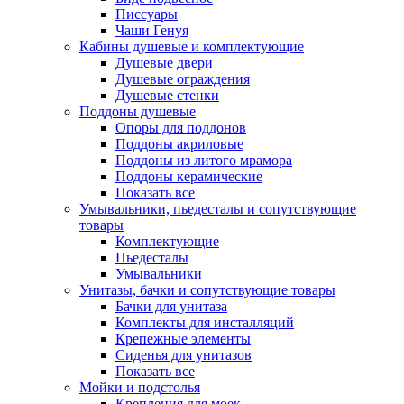
Писсуары
Чаши Генуя
Кабины душевые и комплектующие
Душевые двери
Душевые ограждения
Душевые стенки
Поддоны душевые
Опоры для поддонов
Поддоны акриловые
Поддоны из литого мрамора
Поддоны керамические
Показать все
Умывальники, пьедесталы и сопутствующие
товары
Комплектующие
Пьедесталы
Умывальники
Унитазы, бачки и сопутствующие товары
Бачки для унитаза
Комплекты для инсталляций
Крепежные элементы
Сиденья для унитазов
Показать все
Мойки и подстолья
Крепления для моек