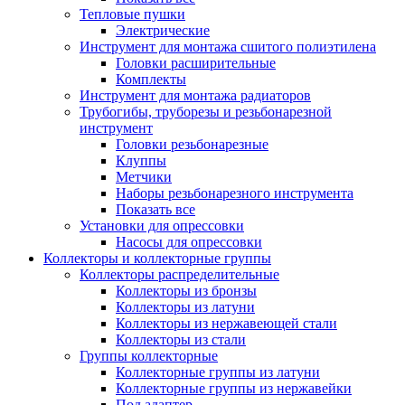
Тепловые пушки
Электрические
Инструмент для монтажа сшитого полиэтилена
Головки расширительные
Комплекты
Инструмент для монтажа радиаторов
Трубогибы, труборезы и резьбонарезной
инструмент
Головки резьбонарезные
Клуппы
Метчики
Наборы резьбонарезного инструмента
Показать все
Установки для опрессовки
Насосы для опрессовки
Коллекторы и коллекторные группы
Коллекторы распределительные
Коллекторы из бронзы
Коллекторы из латуни
Коллекторы из нержавеющей стали
Коллекторы из стали
Группы коллекторные
Коллекторные группы из латуни
Коллекторные группы из нержавейки
Под адаптер