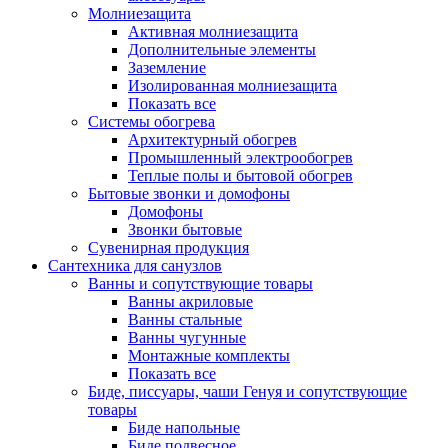
Молниезащита
Активная молниезащита
Дополнительные элементы
Заземление
Изолированная молниезащита
Показать все
Системы обогрева
Архитектурный обогрев
Промышленный электрообогрев
Теплые полы и бытовой обогрев
Бытовые звонки и домофоны
Домофоны
Звонки бытовые
Сувенирная продукция
Сантехника для санузлов
Ванны и сопутствующие товары
Ванны акриловые
Ванны стальные
Ванны чугунные
Монтажные комплекты
Показать все
Биде, писсуары, чаши Генуя и сопутствующие
товары
Биде напольные
Биде подвесное