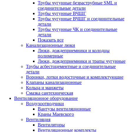
Трубы чугунные безраструбные SML и
соединительные детали
Трубы чугунные ВЧШГ
Трубы чугунные ВЧШГ и соединительные
детали
Трубы чугунные ЧК и соединительные
детали
Показать все
Канализационные люки
Люки, дождеприемники и колодцы
полимерные
Люки, дождеприемники и трапы чугунные
Трубы асбестоцементные и соединительные
детали
Воронки, лотки водосточные и комплектующие
Клапаны канализационные
Кольца и манжеты
Смазка сантехническая
Вентиляционное оборудование
Воздухоотводчики
Вантузы вентиляционные
Краны Маевского
Вентиляция
Вентиляторы
Вентиляционные комплекты