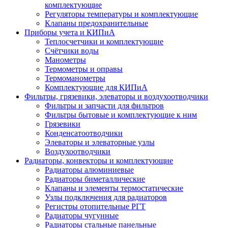
комплектующие
Регуляторы температуры и комплектующие
Клапаны предохранительные
Приборы учета и КИПиА
Теплосчетчики и комплектующие
Счётчики воды
Манометры
Термометры и оправы
Термоманометры
Комплектующие для КИПиА
Фильтры, грязевики, элеваторы и воздухоотводчики
Фильтры и запчасти для фильтров
Фильтры бытовые и комплектующие к ним
Грязевики
Конденсатоотводчики
Элеваторы и элеваторные узлы
Воздухоотводчики
Радиаторы, конвекторы и комплектующие
Радиаторы алюминиевые
Радиаторы биметаллические
Клапаны и элементы термостатические
Узлы подключения для радиаторов
Регистры отопительные РГТ
Радиаторы чугунные
Радиаторы стальные панельные