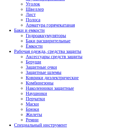
Уголок
Швеллер
Лист
Полоса
Арматура горячекатаная
Баки и емкости
Гидроаккумуляторы
Баки расширительные
Ёмкости
Рабочая одежда, средства защиты
Аксессуары средств защиты
Беруши
Защитные очки
Защитные шлемы
Коврики диэлектрические
Комбинезоны
Наколенники защитные
Наушники
Перчатки
Маски
Брюки
Жилеты
Ремни
Специальный инструмент