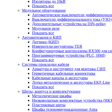
Изоляторы до 10кВ
Показать все
Модульное оборудование
Автоматические выключатели дифференциаль
Выключатели дифференциального тока (УЗО)
Дополнительные устройства на DIN-рейку
Модульное реле
Показать все
Автоматизация и КИП
Датчики (КИП)
Измерители-регуляторы TER
Конфигурируемые контроллеры RX500 для с
Программируемые устройства (PLC, HMI)
Показать все
Системы прокладки кабеля
Арматура и инструмент для монтажа СИП
Герметичные кабельные коннекторы
Кабельные каналы и аксессуары
Лотки металлические и аксессуары EKF-Line
Показать все
Щиты, корпуса и комплектующие
Металлические шкафы
Низковольтные комплектные устройства (НК
Пластиковые щиты
Шкафы телекоммуникационные Astra