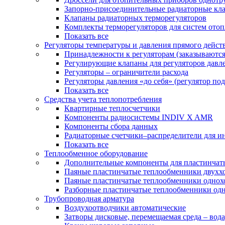
Запорно-присоединительные радиаторные кл
Клапаны радиаторных терморегуляторов
Комплекты терморегуляторов для систем ото
Показать все
Регуляторы температуры и давления прямого дейст
Принадлежности к регуляторам (заказываютс
Регулирующие клапаны для регуляторов давле
Регуляторы – ограничители расхода
Регуляторы давления «до себя» (регулятор по
Показать все
Средства учета теплопотребления
Квартирные теплосчетчики
Компоненты радиосистемы INDIV X AMR
Компоненты сбора данных
Радиаторные счетчики–распределители для и
Показать все
Теплообменное оборудование
Дополнительные компоненты для пластинчат
Паяные пластинчатые теплообменники двухх
Паяные пластинчатые теплообменники одно
Разборные пластинчатые теплообменники од
Трубопроводная арматура
Воздухоотводчики автоматические
Затворы дисковые, перемещаемая среда – вода