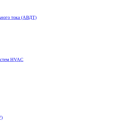
ного тока (АВДТ)
истем HVAC
У)