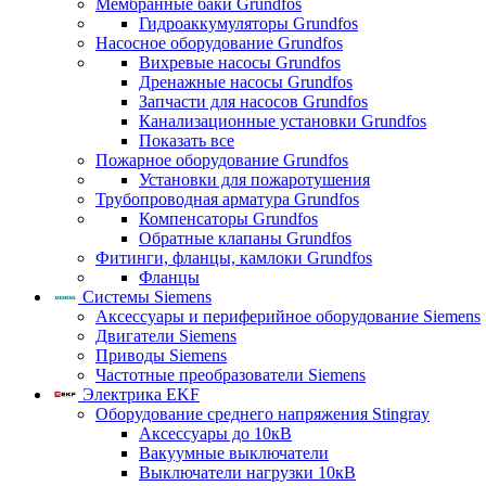
Мембранные баки Grundfos
Гидроаккумуляторы Grundfos
Насосное оборудование Grundfos
Вихревые насосы Grundfos
Дренажные насосы Grundfos
Запчасти для насосов Grundfos
Канализационные установки Grundfos
Показать все
Пожарное оборудование Grundfos
Установки для пожаротушения
Трубопроводная арматура Grundfos
Компенсаторы Grundfos
Обратные клапаны Grundfos
Фитинги, фланцы, камлоки Grundfos
Фланцы
Системы Siemens
Аксессуары и периферийное оборудование Siemens
Двигатели Siemens
Приводы Siemens
Частотные преобразователи Siemens
Электрика EKF
Оборудование среднего напряжения Stingray
Аксессуары до 10кВ
Вакуумные выключатели
Выключатели нагрузки 10кВ