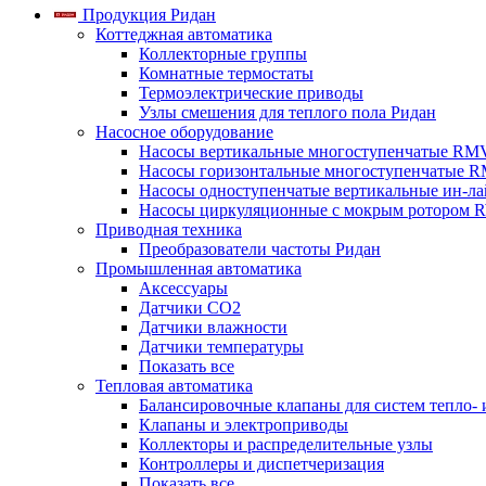
Продукция Ридан
Коттеджная автоматика
Коллекторные группы
Комнатные термостаты
Термоэлектрические приводы
Узлы смешения для теплого пола Ридан
Насосное оборудование
Насосы вертикальные многоступенчатые RM
Насосы горизонтальные многоступенчатые R
Насосы одноступенчатые вертикальные ин-л
Насосы циркуляционные с мокрым ротором 
Приводная техника
Преобразователи частоты Ридан
Промышленная автоматика
Аксессуары
Датчики CO2
Датчики влажности
Датчики температуры
Показать все
Тепловая автоматика
Балансировочные клапаны для систем тепло-
Клапаны и электроприводы
Коллекторы и распределительные узлы
Контроллеры и диспетчеризация
Показать все