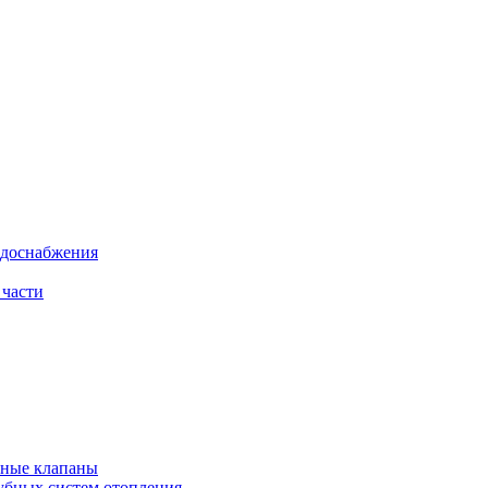
одоснабжения
 части
рные клапаны
убных систем отопления