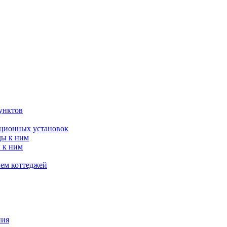
унктов
яционных установок
ды к ним
 к ним
ием коттеджей
ния