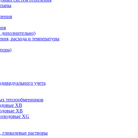
апаны
пления
вия
я дополнительно)
ния, расхода и температуры
дпора)
ндивидуального учета
ых теплообменников
одовые XB
ходовые ХВ
ноходовые ХG
, гликолевые растворы