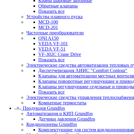
Краны шаровые запорные
Обратные клапаны
Показать все
Устройства плавного пуска
MCD-100
MCD-201
Частотные преобразователи
ONI A150
VEDA VF-101
VEDA VF-51
VF-302C Crane Drive
Показать все
Электрические средства автоматизации тепловых п
Диспетчеризация АИИС "Comfort Contour"
Клапаны для автоматизации местных вентил
Клапаны поворотные регулирующие и приво
Клапаны регулирующие седельные и приводы
Показать все
Электрические средства управления теплоснабжен
Комнатные термостаты
Продукция Grundfos
Автоматизация и КИП Grundfos
Датчики давления Grundfos
Кондиционеры Grundfos
Комплектующие для систем кондиционирова