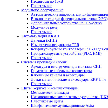
Изоляторы до 10кВ
Показать все
Модульное оборудование
Автоматические выключатели дифференциаль
Выключатели дифференциального тока (УЗО)
Дополнительные устройства на DIN-рейку
Модульное реле
Показать все
Автоматизация и КИП
Датчики (КИП)
Измерители-регуляторы TER
Конфигурируемые контроллеры RX500 для с
Программируемые устройства (PLC, HMI)
Показать все
Системы прокладки кабеля
Арматура и инструмент для монтажа СИП
Герметичные кабельные коннекторы
Кабельные каналы и аксессуары
Лотки металлические и аксессуары EKF-Line
Показать все
Щиты, корпуса и комплектующие
Металлические шкафы
Низковольтные комплектные устройства (НК
Пластиковые щиты
Шкафы телекоммуникационные Astra