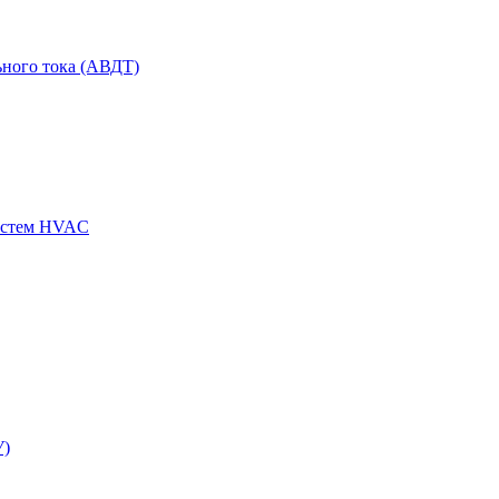
ного тока (АВДТ)
истем HVAC
У)