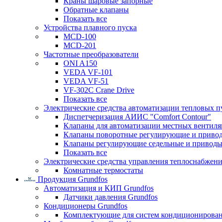
Краны шаровые запорные
Обратные клапаны
Показать все
Устройства плавного пуска
MCD-100
MCD-201
Частотные преобразователи
ONI A150
VEDA VF-101
VEDA VF-51
VF-302C Crane Drive
Показать все
Электрические средства автоматизации тепловых п
Диспетчеризация АИИС "Comfort Contour"
Клапаны для автоматизации местных вентил
Клапаны поворотные регулирующие и приво
Клапаны регулирующие седельные и приводы
Показать все
Электрические средства управления теплоснабжен
Комнатные термостаты
Продукция Grundfos
Автоматизация и КИП Grundfos
Датчики давления Grundfos
Кондиционеры Grundfos
Комплектующие для систем кондиционирова