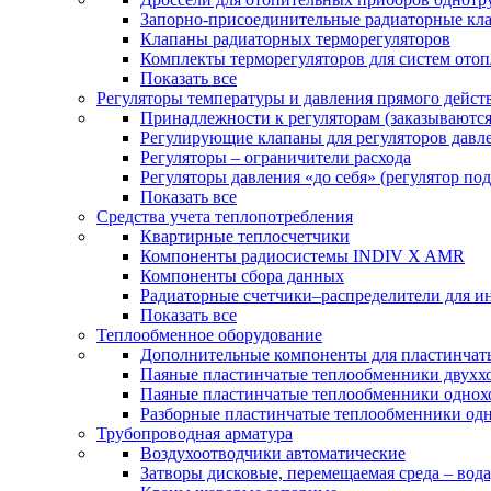
Запорно-присоединительные радиаторные кл
Клапаны радиаторных терморегуляторов
Комплекты терморегуляторов для систем ото
Показать все
Регуляторы температуры и давления прямого дейст
Принадлежности к регуляторам (заказываютс
Регулирующие клапаны для регуляторов давле
Регуляторы – ограничители расхода
Регуляторы давления «до себя» (регулятор по
Показать все
Средства учета теплопотребления
Квартирные теплосчетчики
Компоненты радиосистемы INDIV X AMR
Компоненты сбора данных
Радиаторные счетчики–распределители для и
Показать все
Теплообменное оборудование
Дополнительные компоненты для пластинчат
Паяные пластинчатые теплообменники двухх
Паяные пластинчатые теплообменники одно
Разборные пластинчатые теплообменники од
Трубопроводная арматура
Воздухоотводчики автоматические
Затворы дисковые, перемещаемая среда – вода