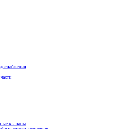
одоснабжения
 части
рные клапаны
убных систем отопления