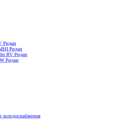
V Ридан
MHI Ридан
айн RV Ридан
RW Ридан
 и холодоснабжения