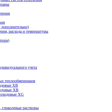
апаны
пления
вия
я дополнительно)
ния, расхода и температуры
дпора)
ндивидуального учета
ых теплообменников
одовые XB
ходовые ХВ
ноходовые ХG
, гликолевые растворы