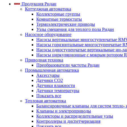
Продукция Ридан
Коттеджная автоматика
Коллекторные группы
Комнатные термостаты
Термоэлектрические приводы
Узлы смешения для теплого пола Ридан
Насосное оборудование
Насосы вертикальные многоступенчатые RM
Насосы горизонтальные многоступенчатые R
Насосы одноступенчатые вертикальные ин-л
Насосы циркуляционные с мокрым ротором 
Приводная техника
Преобразователи частоты Ридан
Промышленная автоматика
Аксессуары
Датчики CO2
Датчики влажности
Датчики температуры
Показать все
Тепловая автоматика
Балансировочные клапаны для систем тепло-
Клапаны и электроприводы
Коллекторы и распределительные узлы
Контроллеры и диспетчеризация
Показать все