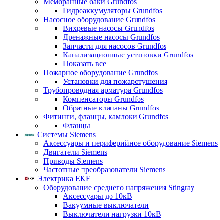
Мембранные баки Grundfos
Гидроаккумуляторы Grundfos
Насосное оборудование Grundfos
Вихревые насосы Grundfos
Дренажные насосы Grundfos
Запчасти для насосов Grundfos
Канализационные установки Grundfos
Показать все
Пожарное оборудование Grundfos
Установки для пожаротушения
Трубопроводная арматура Grundfos
Компенсаторы Grundfos
Обратные клапаны Grundfos
Фитинги, фланцы, камлоки Grundfos
Фланцы
Системы Siemens
Аксессуары и периферийное оборудование Siemens
Двигатели Siemens
Приводы Siemens
Частотные преобразователи Siemens
Электрика EKF
Оборудование среднего напряжения Stingray
Аксессуары до 10кВ
Вакуумные выключатели
Выключатели нагрузки 10кВ