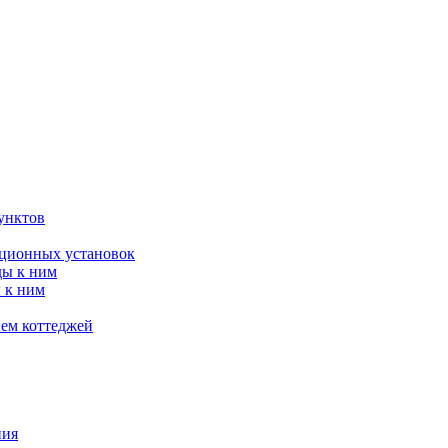
унктов
яционных установок
ды к ним
 к ним
ием коттеджей
ния