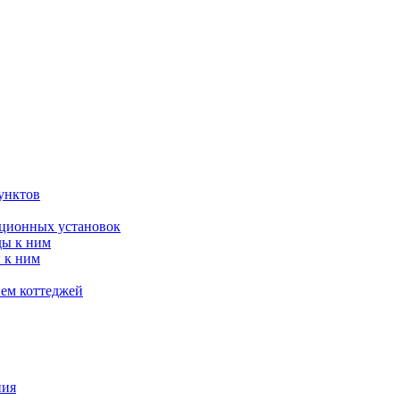
унктов
яционных установок
ды к ним
 к ним
ием коттеджей
ния