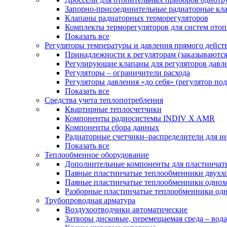
Запорно-присоединительные радиаторные кл
Клапаны радиаторных терморегуляторов
Комплекты терморегуляторов для систем ото
Показать все
Регуляторы температуры и давления прямого дейст
Принадлежности к регуляторам (заказываютс
Регулирующие клапаны для регуляторов давле
Регуляторы – ограничители расхода
Регуляторы давления «до себя» (регулятор по
Показать все
Средства учета теплопотребления
Квартирные теплосчетчики
Компоненты радиосистемы INDIV X AMR
Компоненты сбора данных
Радиаторные счетчики–распределители для и
Показать все
Теплообменное оборудование
Дополнительные компоненты для пластинчат
Паяные пластинчатые теплообменники двухх
Паяные пластинчатые теплообменники одно
Разборные пластинчатые теплообменники од
Трубопроводная арматура
Воздухоотводчики автоматические
Затворы дисковые, перемещаемая среда – вода