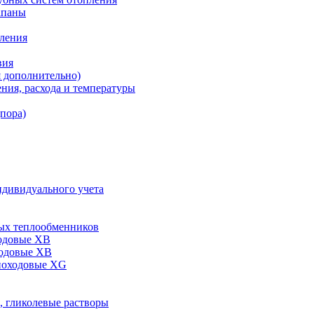
апаны
пления
вия
я дополнительно)
ния, расхода и температуры
дпора)
ндивидуального учета
ых теплообменников
одовые XB
ходовые ХВ
ноходовые ХG
, гликолевые растворы