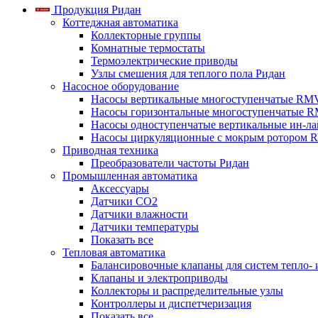
Продукция Ридан
Коттеджная автоматика
Коллекторные группы
Комнатные термостаты
Термоэлектрические приводы
Узлы смешения для теплого пола Ридан
Насосное оборудование
Насосы вертикальные многоступенчатые RM
Насосы горизонтальные многоступенчатые R
Насосы одноступенчатые вертикальные ин-л
Насосы циркуляционные с мокрым ротором 
Приводная техника
Преобразователи частоты Ридан
Промышленная автоматика
Аксессуары
Датчики CO2
Датчики влажности
Датчики температуры
Показать все
Тепловая автоматика
Балансировочные клапаны для систем тепло-
Клапаны и электроприводы
Коллекторы и распределительные узлы
Контроллеры и диспетчеризация
Показать все