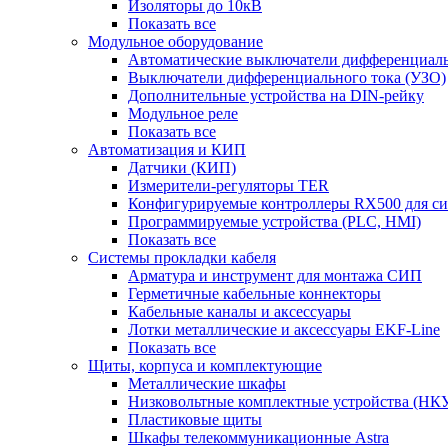
Изоляторы до 10кВ
Показать все
Модульное оборудование
Автоматические выключатели дифференциаль
Выключатели дифференциального тока (УЗО)
Дополнительные устройства на DIN-рейку
Модульное реле
Показать все
Автоматизация и КИП
Датчики (КИП)
Измерители-регуляторы TER
Конфигурируемые контроллеры RX500 для с
Программируемые устройства (PLC, HMI)
Показать все
Системы прокладки кабеля
Арматура и инструмент для монтажа СИП
Герметичные кабельные коннекторы
Кабельные каналы и аксессуары
Лотки металлические и аксессуары EKF-Line
Показать все
Щиты, корпуса и комплектующие
Металлические шкафы
Низковольтные комплектные устройства (НК
Пластиковые щиты
Шкафы телекоммуникационные Astra