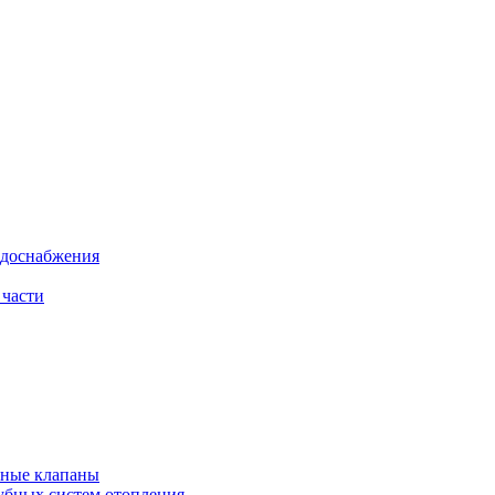
одоснабжения
 части
рные клапаны
убных систем отопления