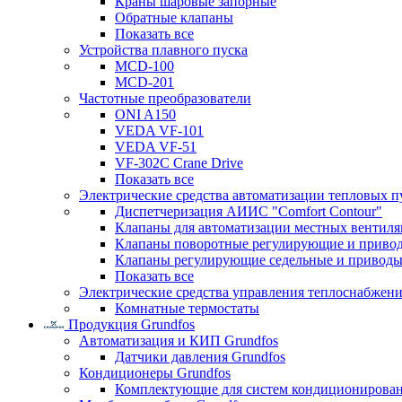
Краны шаровые запорные
Обратные клапаны
Показать все
Устройства плавного пуска
MCD-100
MCD-201
Частотные преобразователи
ONI A150
VEDA VF-101
VEDA VF-51
VF-302C Crane Drive
Показать все
Электрические средства автоматизации тепловых п
Диспетчеризация АИИС "Comfort Contour"
Клапаны для автоматизации местных вентил
Клапаны поворотные регулирующие и приво
Клапаны регулирующие седельные и приводы
Показать все
Электрические средства управления теплоснабжен
Комнатные термостаты
Продукция Grundfos
Автоматизация и КИП Grundfos
Датчики давления Grundfos
Кондиционеры Grundfos
Комплектующие для систем кондиционирова