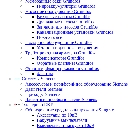
Мембранные баки Grundfos
Гидроаккумуляторы Grundfos
Насосное оборудование Grundfos
Вихревые насосы Grundfos
Дренажные насосы Grundfos
Запчасти для насосов Grundfos
Канализационные установки Grundfos
Показать все
Пожарное оборудование Grundfos
Установки для пожаротушения
Трубопроводная арматура Grundfos
Компенсаторы Grundfos
Обратные клапаны Grundfos
Фитинги, фланцы, камлоки Grundfos
Фланцы
Системы Siemens
Аксессуары и периферийное оборудование Siemens
Двигатели Siemens
Приводы Siemens
Частотные преобразователи Siemens
Электрика EKF
Оборудование среднего напряжения Stingray
Аксессуары до 10кВ
Вакуумные выключатели
Выключатели нагрузки 10кВ