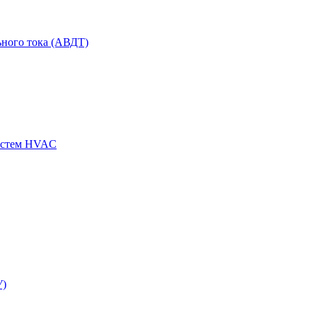
ного тока (АВДТ)
истем HVAC
У)