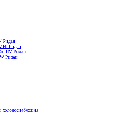
V Ридан
MHI Ридан
айн RV Ридан
RW Ридан
 и холодоснабжения