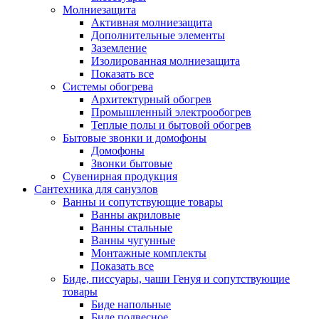
Молниезащита
Активная молниезащита
Дополнительные элементы
Заземление
Изолированная молниезащита
Показать все
Системы обогрева
Архитектурный обогрев
Промышленный электрообогрев
Теплые полы и бытовой обогрев
Бытовые звонки и домофоны
Домофоны
Звонки бытовые
Сувенирная продукция
Сантехника для санузлов
Ванны и сопутствующие товары
Ванны акриловые
Ванны стальные
Ванны чугунные
Монтажные комплекты
Показать все
Биде, писсуары, чаши Генуя и сопутствующие
товары
Биде напольные
Биде подвесное