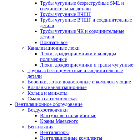
Трубы чугунные безраструбные SML и
соединительные детали
Трубы чугунные ВЧШГ
Трубы чугунные ВЧШГ и соединительные
детали
Трубы чугунные ЧК и соединительные
детали
Показать все
Канализационные люки
Люки, дождеприемники и колодцы
полимерные
Люки, дождеприемники и трапы чугунные
Трубы асбестоцементные и соединительные
детали
Воронки, лотки водосточные и комплектующие
Клапаны канализационные
Кольца и манжеты
Смазка сантехническая
Вентиляционное оборудование
Воздухоотводчики
Вантузы вентиляционные
Краны Маевского
Вентиляция
Вентиляторы
Вентиляционные комплекты