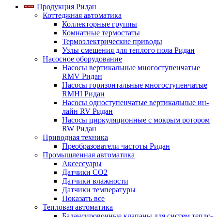
Продукция Ридан
Коттеджная автоматика
Коллекторные группы
Комнатные термостаты
Термоэлектрические приводы
Узлы смешения для теплого пола Ридан
Насосное оборудование
Насосы вертикальные многоступенчатые
RMV Ридан
Насосы горизонтальные многоступенчатые
RMHI Ридан
Насосы одноступенчатые вертикальные ин-
лайн RV Ридан
Насосы циркуляционные с мокрым ротором
RW Ридан
Приводная техника
Преобразователи частоты Ридан
Промышленная автоматика
Аксессуары
Датчики CO2
Датчики влажности
Датчики температуры
Показать все
Тепловая автоматика
Балансировочные клапаны для систем тепло-