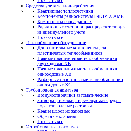
Показать все
Средства учета теплопотребления
Квартирные теплосчетчики
Компоненты радиосистемы INDIV X AMR
Компоненты сбора данных
Радиаторные счетчики–распределители для
индивидуального учета
Показать все
Теплообменное оборудование
Дополнительные компоненты для
пластинчатых теплообменников
Паяные пластинчатые теплообменники
двухходовые XB
Паяные пластинчатые теплообменники
одноходовые ХВ
Разборные пластинчатые теплообменники
одноходовые ХG
Трубопроводная арматура
Воздухоотводчики автоматические
Затворы дисковые, перемещаемая среда –
вода, гликолевые растворы
Краны шаровые запорные
Обратные клапаны
Показать все
Устройства плавного пуска