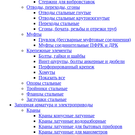
Стержни для вибровставок
Отводы, переходы, сгоны
Отводы стальные гнутые
Отводы стальные крутоизогнутые
Переходы стальные
Сгоны, бочата, резьбы и отрезки труб
Муфты
Грувлок (бессварные муфтовые соединения)
Муфты соединительные ПФРК и ДРК
Крепежные элементы
Болты, гайки и шайбы
Винт-шурупы, болты анкерные и дюбели
Перфорированный крепеж
Хомуты
Показать все
Опоры стальные
Тройники стальные
Фланцы стальные
Заглушки стальные
Запорная арматура и электроприводы
Краны
Краны конусные латунные
Краны латунные водоразборные
Краны латунные для бытовых приборов
Краны латунные для манометров