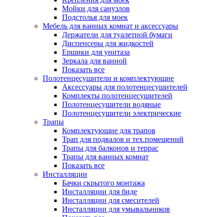
Мойки для санузлов
Подстолья для моек
Мебель для ванных комнат и аксессуары
Держатели для туалетной бумаги
Диспенсеры для жидкостей
Ершики для унитаза
Зеркала для ванной
Показать все
Полотенцесушители и комплектующие
Аксессуары для полотенцесушителей
Комплекты полотенцесушителей
Полотенцесушители водяные
Полотенцесушители электрические
Трапы
Комплектующие для трапов
Трап для подвалов и тех.помещений
Трапы для балконов и террас
Трапы для ванных комнат
Показать все
Инсталляции
Бачки скрытого монтажа
Инсталляции для биде
Инсталляции для смесителей
Инсталляции для умывальников