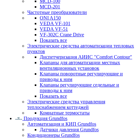
MCD-100
MCD-201
Частотные преобразователи
ONI A150
VEDA VF-101
VEDA VF-51
VF-302C Crane Drive
Показать все
Электрические средства автоматизации тепловых
пунктов
Диспетчеризация АИИС "Comfort Contour"
Клапаны для автоматизации местных
вентиляционных установок
Клапаны поворотные регулирующие и
приводы к ним
Клапаны регулирующие седельные и
приводы к ним
Показать все
Электрические средства управления
теплоснабжением коттеджей
Комнатные термостаты
Продукция Grundfos
Автоматизация и КИП Grundfos
Датчики давления Grundfos
Кондиционеры Grundfos