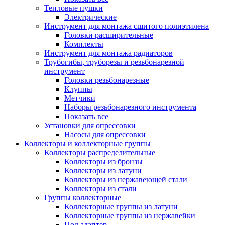
Тепловые пушки
Электрические
Инструмент для монтажа сшитого полиэтилена
Головки расширительные
Комплекты
Инструмент для монтажа радиаторов
Трубогибы, труборезы и резьбонарезной
инструмент
Головки резьбонарезные
Клуппы
Метчики
Наборы резьбонарезного инструмента
Показать все
Установки для опрессовки
Насосы для опрессовки
Коллекторы и коллекторные группы
Коллекторы распределительные
Коллекторы из бронзы
Коллекторы из латуни
Коллекторы из нержавеющей стали
Коллекторы из стали
Группы коллекторные
Коллекторные группы из латуни
Коллекторные группы из нержавейки
Под адаптер