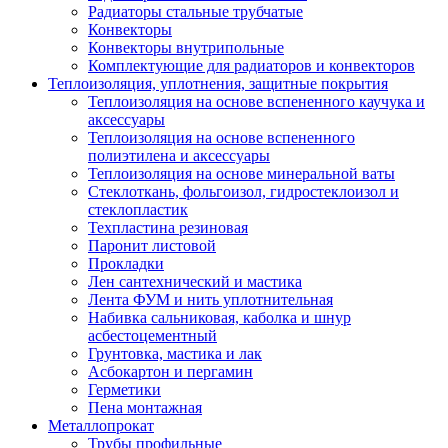
Радиаторы стальные трубчатые
Конвекторы
Конвекторы внутрипольные
Комплектующие для радиаторов и конвекторов
Теплоизоляция, уплотнения, защитные покрытия
Теплоизоляция на основе вспененного каучука и
аксессуары
Теплоизоляция на основе вспененного
полиэтилена и аксессуары
Теплоизоляция на основе минеральной ваты
Стеклоткань, фольгоизол, гидростеклоизол и
стеклопластик
Техпластина резиновая
Паронит листовой
Прокладки
Лен сантехнический и мастика
Лента ФУМ и нить уплотнительная
Набивка сальниковая, каболка и шнур
асбестоцементный
Грунтовка, мастика и лак
Асбокартон и пергамин
Герметики
Пена монтажная
Металлопрокат
Трубы профильные