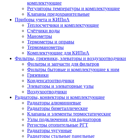
комплектующие
Регуляторы температуры и комплектующие
Клапаны предохранительные
Приборы учета и КИПиА
Теплосчетчики и комплектующие
Счётчики воды
Манометры
Термометры и оправы
Термоманометры
Комплектующие для КИПиА
Фильтры, грязевики, элеваторы и воздухоотводчики
Фильтры и запчасти для фильтров
Фильтры бытовые и комплектующие к ним
Грязевики
Конденсатоотводчики
Элеваторы и элеваторные узлы
Воздухоотводчики
Радиаторы, конвекторы и комплектующие
Радиаторы алюминиевые
Радиаторы биметаллические
Клапаны и элементы термостатические
Узлы подключения для радиаторов
Регистры отопительные РГТ
Радиаторы чугунные
Радиаторы стальные панельные