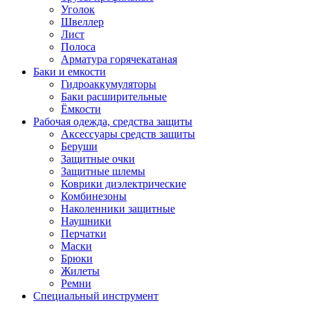
Уголок
Швеллер
Лист
Полоса
Арматура горячекатаная
Баки и емкости
Гидроаккумуляторы
Баки расширительные
Ёмкости
Рабочая одежда, средства защиты
Аксессуары средств защиты
Беруши
Защитные очки
Защитные шлемы
Коврики диэлектрические
Комбинезоны
Наколенники защитные
Наушники
Перчатки
Маски
Брюки
Жилеты
Ремни
Специальный инструмент