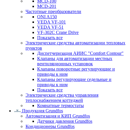
MCD-100
MCD-201
Частотные преобразователи
ONI A150
VEDA VF-101
VEDA VF-51
VF-302C Crane Drive
Показать все
Электрические средства автоматизации тепловых
пунктов
Диспетчеризация АИИС "Comfort Contour"
Клапаны для автоматизации местных
вентиляционных установок
Клапаны поворотные регулирующие и
приводы к ним
Клапаны регулирующие седельные и
приводы к ним
Показать все
Электрические средства управления
теплоснабжением коттеджей
Комнатные термостаты
Продукция Grundfos
Автоматизация и КИП Grundfos
Датчики давления Grundfos
Кондиционеры Grundfos