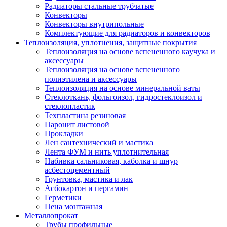
Радиаторы стальные трубчатые
Конвекторы
Конвекторы внутрипольные
Комплектующие для радиаторов и конвекторов
Теплоизоляция, уплотнения, защитные покрытия
Теплоизоляция на основе вспененного каучука и
аксессуары
Теплоизоляция на основе вспененного
полиэтилена и аксессуары
Теплоизоляция на основе минеральной ваты
Стеклоткань, фольгоизол, гидростеклоизол и
стеклопластик
Техпластина резиновая
Паронит листовой
Прокладки
Лен сантехнический и мастика
Лента ФУМ и нить уплотнительная
Набивка сальниковая, каболка и шнур
асбестоцементный
Грунтовка, мастика и лак
Асбокартон и пергамин
Герметики
Пена монтажная
Металлопрокат
Трубы профильные