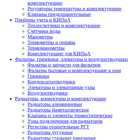
комплектующие
Регуляторы температуры и комплектующие
Клапаны предохранительные
Приборы учета и КИПиА
Теплосчетчики и комплектующие
Счётчики воды
Манометры
Термометры и оправы
Термоманометры
Комплектующие для КИПиА
Фильтры, грязевики, элеваторы и воздухоотводчики
Фильтры и запчасти для фильтров
Фильтры бытовые и комплектующие к ним
Грязевики
Конденсатоотводчики
Элеваторы и элеваторные узлы
Воздухоотводчики
Радиаторы, конвекторы и комплектующие
Радиаторы алюминиевые
Радиаторы биметаллические
Клапаны и элементы термостатические
Узлы подключения для радиаторов
Регистры отопительные РГТ
Радиаторы чугунные
Радиаторы стальные панельные