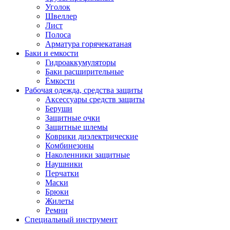
Уголок
Швеллер
Лист
Полоса
Арматура горячекатаная
Баки и емкости
Гидроаккумуляторы
Баки расширительные
Ёмкости
Рабочая одежда, средства защиты
Аксессуары средств защиты
Беруши
Защитные очки
Защитные шлемы
Коврики диэлектрические
Комбинезоны
Наколенники защитные
Наушники
Перчатки
Маски
Брюки
Жилеты
Ремни
Специальный инструмент