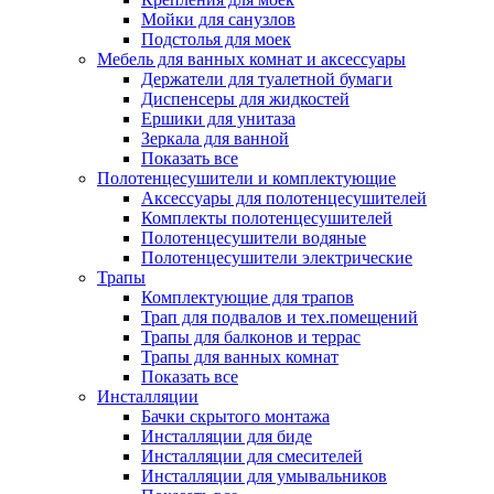
Мойки для санузлов
Подстолья для моек
Мебель для ванных комнат и аксессуары
Держатели для туалетной бумаги
Диспенсеры для жидкостей
Ершики для унитаза
Зеркала для ванной
Показать все
Полотенцесушители и комплектующие
Аксессуары для полотенцесушителей
Комплекты полотенцесушителей
Полотенцесушители водяные
Полотенцесушители электрические
Трапы
Комплектующие для трапов
Трап для подвалов и тех.помещений
Трапы для балконов и террас
Трапы для ванных комнат
Показать все
Инсталляции
Бачки скрытого монтажа
Инсталляции для биде
Инсталляции для смесителей
Инсталляции для умывальников