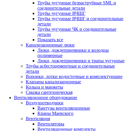
Трубы чугунные безраструбные SML и
соединительные детали
Трубы чугунные ВЧШГ
Трубы чугунные ВЧШГ и соединительные
детали
Трубы чугунные ЧК и соединительные
детали
Показать все
Канализационные люки
Люки, дождеприемники и колодцы
полимерные
Люки, дождеприемники и трапы чугунные
Трубы асбестоцементные и соединительные
детали
Воронки, лотки водосточные и комплектующие
Клапаны канализационные
Кольца и манжеты
Смазка сантехническая
Вентиляционное оборудование
Воздухоотводчики
Вантузы вентиляционные
Краны Маевского
Вентиляция
Вентиляторы
Вентиляционные комплекты