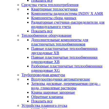
Показать все
Средства учета теплопотребления
Квартирные теплосчетчики
Компоненты радиосистемы INDIV X AMR
Компоненты сбора данных
Радиаторные счетчики–распределители для
индивидуального учета
Показать все
Теплообменное оборудование
Дополнительные компоненты для
пластинчатых теплообменников
Паяные пластинчатые теплообменники
двухходовые XB
Паяные пластинчатые теплообменники
одноходовые ХВ
Разборные пластинчатые теплообменники
одноходовые ХG
Трубопроводная арматура
Воздухоотводчики автоматические
Затворы дисковые, перемещаемая среда –
вода, гликолевые растворы
Краны шаровые запорные
Обратные клапаны
Показать все
Устройства плавного пуска