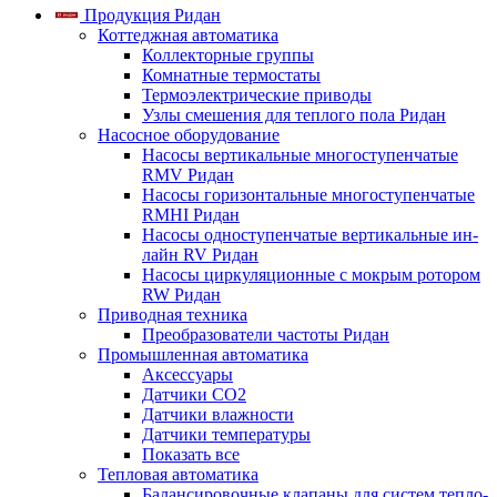
Продукция Ридан
Коттеджная автоматика
Коллекторные группы
Комнатные термостаты
Термоэлектрические приводы
Узлы смешения для теплого пола Ридан
Насосное оборудование
Насосы вертикальные многоступенчатые
RMV Ридан
Насосы горизонтальные многоступенчатые
RMHI Ридан
Насосы одноступенчатые вертикальные ин-
лайн RV Ридан
Насосы циркуляционные с мокрым ротором
RW Ридан
Приводная техника
Преобразователи частоты Ридан
Промышленная автоматика
Аксессуары
Датчики CO2
Датчики влажности
Датчики температуры
Показать все
Тепловая автоматика
Балансировочные клапаны для систем тепло-