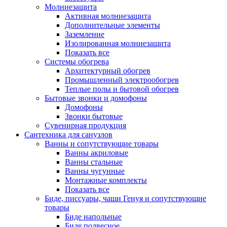
Молниезащита
Активная молниезащита
Дополнительные элементы
Заземление
Изолированная молниезащита
Показать все
Системы обогрева
Архитектурный обогрев
Промышленный электрообогрев
Теплые полы и бытовой обогрев
Бытовые звонки и домофоны
Домофоны
Звонки бытовые
Сувенирная продукция
Сантехника для санузлов
Ванны и сопутствующие товары
Ванны акриловые
Ванны стальные
Ванны чугунные
Монтажные комплекты
Показать все
Биде, писсуары, чаши Генуя и сопутствующие
товары
Биде напольные
Биде подвесное