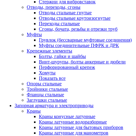
Стержни для вибровставок
Отводы, переходы, сгоны
Отводы стальные гнутые
Отводы стальные крутоизогнутые
Переходы стальные
Сгоны, бочата, резьбы и отрезки труб
Муфты
Грувлок (бессварные муфтовые соединения)
Муфты соединительные ПФРК и ДРК
Крепежные элементы
Болты, гайки и шайбы
Винт-шурупы, болты анкерные и дюбели
Перфорированный крепеж
Хомуты
Показать все
Опоры стальные
Тройники стальные
Фланцы стальные
Заглушки стальные
Запорная арматура и электроприводы
Краны
Краны конусные латунные
Краны латунные водоразборные
Краны латунные для бытовых приборов
Краны латунные для манометров