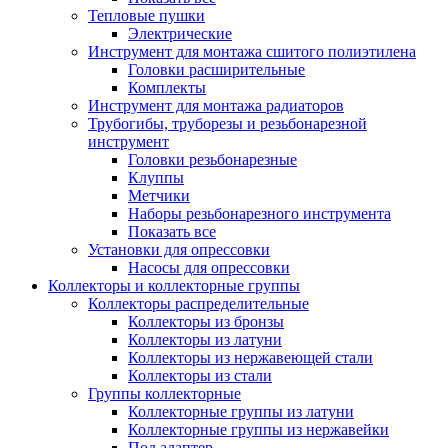
Тепловые пушки
Электрические
Инструмент для монтажа сшитого полиэтилена
Головки расширительные
Комплекты
Инструмент для монтажа радиаторов
Трубогибы, труборезы и резьбонарезной
инструмент
Головки резьбонарезные
Клуппы
Метчики
Наборы резьбонарезного инструмента
Показать все
Установки для опрессовки
Насосы для опрессовки
Коллекторы и коллекторные группы
Коллекторы распределительные
Коллекторы из бронзы
Коллекторы из латуни
Коллекторы из нержавеющей стали
Коллекторы из стали
Группы коллекторные
Коллекторные группы из латуни
Коллекторные группы из нержавейки
Под адаптер