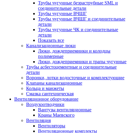
Трубы чугунные безраструбные SML и
соединительные детали
Трубы чугунные ВЧШГ
Трубы чугунные ВЧШГ и соединительные
детали
Трубы чугунные ЧК и соединительные
детали
Показать все
Канализационные люки
Люки, дождеприемники и колодцы
полимерные
Люки, дождеприемники и трапы чугунные
Трубы асбестоцементные и соединительные
детали
Воронки, лотки водосточные и комплектующие
Клапаны канализационные
Кольца и манжеты
Смазка сантехническая
Вентиляционное оборудование
Воздухоотводчики
Вантузы вентиляционные
Краны Маевского
Вентиляция
Вентиляторы
Вентиляционные комплекты