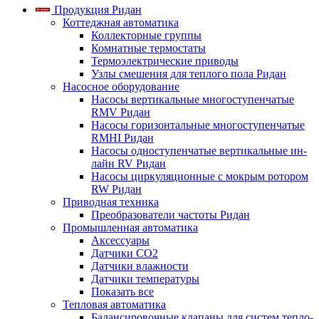
Продукция Ридан
Коттеджная автоматика
Коллекторные группы
Комнатные термостаты
Термоэлектрические приводы
Узлы смешения для теплого пола Ридан
Насосное оборудование
Насосы вертикальные многоступенчатые
RMV Ридан
Насосы горизонтальные многоступенчатые
RMHI Ридан
Насосы одноступенчатые вертикальные ин-
лайн RV Ридан
Насосы циркуляционные с мокрым ротором
RW Ридан
Приводная техника
Преобразователи частоты Ридан
Промышленная автоматика
Аксессуары
Датчики CO2
Датчики влажности
Датчики температуры
Показать все
Тепловая автоматика
Балансировочные клапаны для систем тепло-