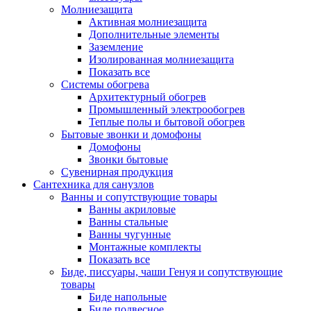
Молниезащита
Активная молниезащита
Дополнительные элементы
Заземление
Изолированная молниезащита
Показать все
Системы обогрева
Архитектурный обогрев
Промышленный электрообогрев
Теплые полы и бытовой обогрев
Бытовые звонки и домофоны
Домофоны
Звонки бытовые
Сувенирная продукция
Сантехника для санузлов
Ванны и сопутствующие товары
Ванны акриловые
Ванны стальные
Ванны чугунные
Монтажные комплекты
Показать все
Биде, писсуары, чаши Генуя и сопутствующие
товары
Биде напольные
Биде подвесное