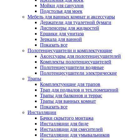
Мойки для санузлов
Подстолья для моек
Мебель для ванных комнат и аксессуары
Держатели для туалетной бумаги
Диспенсеры для жидкостей
Ершики для унитаза
Зеркала для ванной
Показать все
Полотенцесушители и комплектующие
Аксессуары для полотенцесушителей
Комплекты полотенцесушителей
Полотенцесушители водяные
Полотенцесушители электрические
Трапы
Комплектующие для трапов
Трап для подвалов и тех.помещений
Трапы для балконов и террас
Трапы для ванных комнат
Показать все
Инсталляции
Бачки скрытого монтажа
Инсталляции для биде
Инсталляции для смесителей
Инсталляции для умывальников