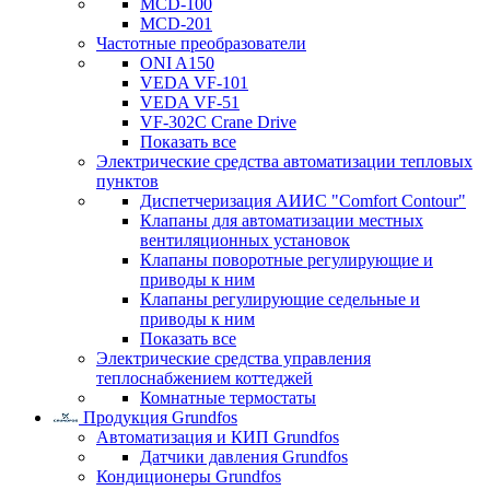
MCD-100
MCD-201
Частотные преобразователи
ONI A150
VEDA VF-101
VEDA VF-51
VF-302C Crane Drive
Показать все
Электрические средства автоматизации тепловых
пунктов
Диспетчеризация АИИС "Comfort Contour"
Клапаны для автоматизации местных
вентиляционных установок
Клапаны поворотные регулирующие и
приводы к ним
Клапаны регулирующие седельные и
приводы к ним
Показать все
Электрические средства управления
теплоснабжением коттеджей
Комнатные термостаты
Продукция Grundfos
Автоматизация и КИП Grundfos
Датчики давления Grundfos
Кондиционеры Grundfos