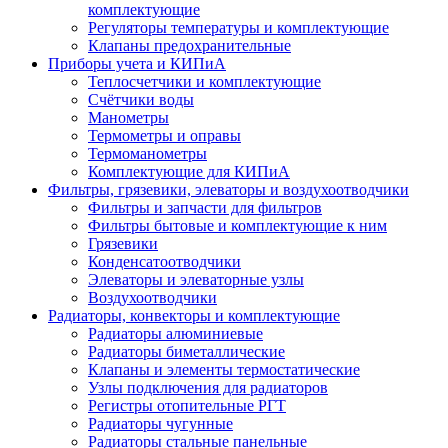
комплектующие
Регуляторы температуры и комплектующие
Клапаны предохранительные
Приборы учета и КИПиА
Теплосчетчики и комплектующие
Счётчики воды
Манометры
Термометры и оправы
Термоманометры
Комплектующие для КИПиА
Фильтры, грязевики, элеваторы и воздухоотводчики
Фильтры и запчасти для фильтров
Фильтры бытовые и комплектующие к ним
Грязевики
Конденсатоотводчики
Элеваторы и элеваторные узлы
Воздухоотводчики
Радиаторы, конвекторы и комплектующие
Радиаторы алюминиевые
Радиаторы биметаллические
Клапаны и элементы термостатические
Узлы подключения для радиаторов
Регистры отопительные РГТ
Радиаторы чугунные
Радиаторы стальные панельные