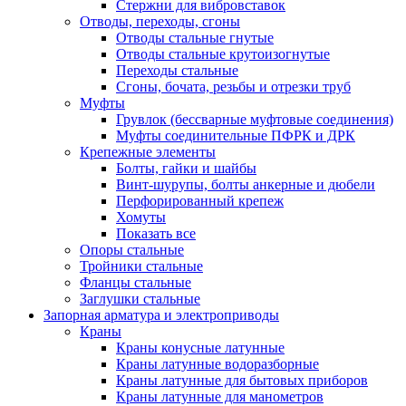
Стержни для вибровставок
Отводы, переходы, сгоны
Отводы стальные гнутые
Отводы стальные крутоизогнутые
Переходы стальные
Сгоны, бочата, резьбы и отрезки труб
Муфты
Грувлок (бессварные муфтовые соединения)
Муфты соединительные ПФРК и ДРК
Крепежные элементы
Болты, гайки и шайбы
Винт-шурупы, болты анкерные и дюбели
Перфорированный крепеж
Хомуты
Показать все
Опоры стальные
Тройники стальные
Фланцы стальные
Заглушки стальные
Запорная арматура и электроприводы
Краны
Краны конусные латунные
Краны латунные водоразборные
Краны латунные для бытовых приборов
Краны латунные для манометров