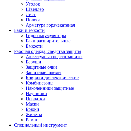
Уголок
Швеллер
Лист
Полоса
Арматура горячекатаная
Баки и емкости
Гидроаккумуляторы
Баки расширительные
Ёмкости
Рабочая одежда, средства защиты
Аксессуары средств защиты
Беруши
Защитные очки
Защитные шлемы
Коврики диэлектрические
Комбинезоны
Наколенники защитные
Наушники
Перчатки
Маски
Брюки
Жилеты
Ремни
Специальный инструмент