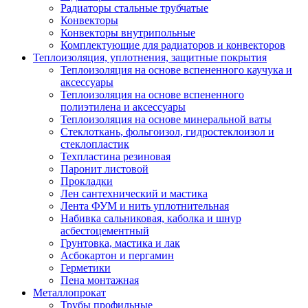
Радиаторы стальные трубчатые
Конвекторы
Конвекторы внутрипольные
Комплектующие для радиаторов и конвекторов
Теплоизоляция, уплотнения, защитные покрытия
Теплоизоляция на основе вспененного каучука и
аксессуары
Теплоизоляция на основе вспененного
полиэтилена и аксессуары
Теплоизоляция на основе минеральной ваты
Стеклоткань, фольгоизол, гидростеклоизол и
стеклопластик
Техпластина резиновая
Паронит листовой
Прокладки
Лен сантехнический и мастика
Лента ФУМ и нить уплотнительная
Набивка сальниковая, каболка и шнур
асбестоцементный
Грунтовка, мастика и лак
Асбокартон и пергамин
Герметики
Пена монтажная
Металлопрокат
Трубы профильные