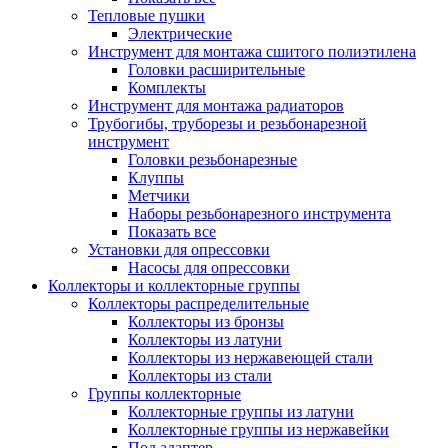
Тепловые пушки
Электрические
Инструмент для монтажа сшитого полиэтилена
Головки расширительные
Комплекты
Инструмент для монтажа радиаторов
Трубогибы, труборезы и резьбонарезной
инструмент
Головки резьбонарезные
Клуппы
Метчики
Наборы резьбонарезного инструмента
Показать все
Установки для опрессовки
Насосы для опрессовки
Коллекторы и коллекторные группы
Коллекторы распределительные
Коллекторы из бронзы
Коллекторы из латуни
Коллекторы из нержавеющей стали
Коллекторы из стали
Группы коллекторные
Коллекторные группы из латуни
Коллекторные группы из нержавейки
Под адаптер