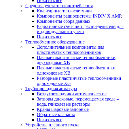
Показать все
Средства учета теплопотребления
Квартирные теплосчетчики
Компоненты радиосистемы INDIV X AMR
Компоненты сбора данных
Радиаторные счетчики–распределители для
индивидуального учета
Показать все
Теплообменное оборудование
Дополнительные компоненты для
пластинчатых теплообменников
Паяные пластинчатые теплообменники
двухходовые XB
Паяные пластинчатые теплообменники
одноходовые ХВ
Разборные пластинчатые теплообменники
одноходовые ХG
Трубопроводная арматура
Воздухоотводчики автоматические
Затворы дисковые, перемещаемая среда –
вода, гликолевые растворы
Краны шаровые запорные
Обратные клапаны
Показать все
Устройства плавного пуска