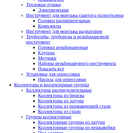
Тепловые пушки
Электрические
Инструмент для монтажа сшитого полиэтилена
Головки расширительные
Комплекты
Инструмент для монтажа радиаторов
Трубогибы, труборезы и резьбонарезной
инструмент
Головки резьбонарезные
Клуппы
Метчики
Наборы резьбонарезного инструмента
Показать все
Установки для опрессовки
Насосы для опрессовки
Коллекторы и коллекторные группы
Коллекторы распределительные
Коллекторы из бронзы
Коллекторы из латуни
Коллекторы из нержавеющей стали
Коллекторы из стали
Группы коллекторные
Коллекторные группы из латуни
Коллекторные группы из нержавейки
Под адаптер