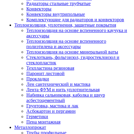
Радиаторы стальные трубчатые
Конвекторы
Конвекторы внутрипольные
Комплектующие для радиаторов и конвекторов
Теплоизоляция, уплотнения, защитные покрытия
Теплоизоляция на основе вспененного каучука и
аксессуары
Теплоизоляция на основе вспененного
полиэтилена и аксессуары
Теплоизоляция на основе минеральной ваты
Стеклоткань, фольгоизол, гидростеклоизол и
стеклопластик
Техпластина резиновая
Паронит листовой
Прокладки
Лен сантехнический и мастика
Лента ФУМ и нить уплотнительная
Набивка сальниковая, каболка и шнур
асбестоцементный
Грунтовка, мастика и лак
Асбокартон и пергамин
Герметики
Пена монтажная
Металлопрокат
Трубы профильные