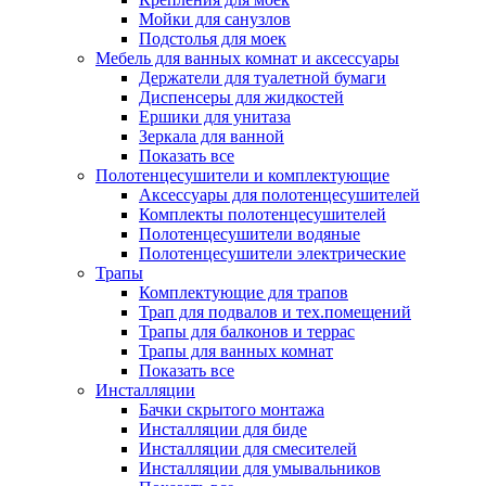
Мойки для санузлов
Подстолья для моек
Мебель для ванных комнат и аксессуары
Держатели для туалетной бумаги
Диспенсеры для жидкостей
Ершики для унитаза
Зеркала для ванной
Показать все
Полотенцесушители и комплектующие
Аксессуары для полотенцесушителей
Комплекты полотенцесушителей
Полотенцесушители водяные
Полотенцесушители электрические
Трапы
Комплектующие для трапов
Трап для подвалов и тех.помещений
Трапы для балконов и террас
Трапы для ванных комнат
Показать все
Инсталляции
Бачки скрытого монтажа
Инсталляции для биде
Инсталляции для смесителей
Инсталляции для умывальников