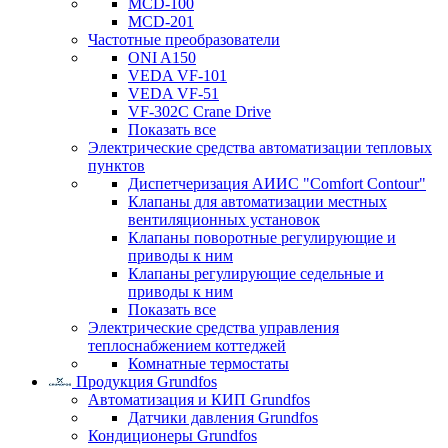
MCD-100
MCD-201
Частотные преобразователи
ONI A150
VEDA VF-101
VEDA VF-51
VF-302C Crane Drive
Показать все
Электрические средства автоматизации тепловых
пунктов
Диспетчеризация АИИС "Comfort Contour"
Клапаны для автоматизации местных
вентиляционных установок
Клапаны поворотные регулирующие и
приводы к ним
Клапаны регулирующие седельные и
приводы к ним
Показать все
Электрические средства управления
теплоснабжением коттеджей
Комнатные термостаты
Продукция Grundfos
Автоматизация и КИП Grundfos
Датчики давления Grundfos
Кондиционеры Grundfos