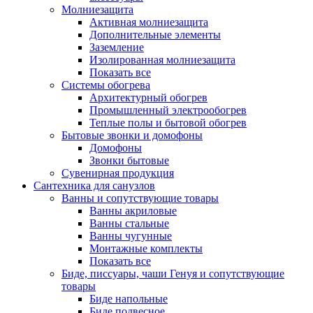
Молниезащита
Активная молниезащита
Дополнительные элементы
Заземление
Изолированная молниезащита
Показать все
Системы обогрева
Архитектурный обогрев
Промышленный электрообогрев
Теплые полы и бытовой обогрев
Бытовые звонки и домофоны
Домофоны
Звонки бытовые
Сувенирная продукция
Сантехника для санузлов
Ванны и сопутствующие товары
Ванны акриловые
Ванны стальные
Ванны чугунные
Монтажные комплекты
Показать все
Биде, писсуары, чаши Генуя и сопутствующие
товары
Биде напольные
Биде подвесное