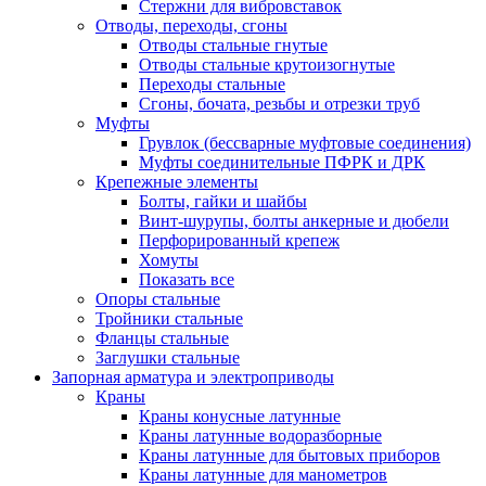
Стержни для вибровставок
Отводы, переходы, сгоны
Отводы стальные гнутые
Отводы стальные крутоизогнутые
Переходы стальные
Сгоны, бочата, резьбы и отрезки труб
Муфты
Грувлок (бессварные муфтовые соединения)
Муфты соединительные ПФРК и ДРК
Крепежные элементы
Болты, гайки и шайбы
Винт-шурупы, болты анкерные и дюбели
Перфорированный крепеж
Хомуты
Показать все
Опоры стальные
Тройники стальные
Фланцы стальные
Заглушки стальные
Запорная арматура и электроприводы
Краны
Краны конусные латунные
Краны латунные водоразборные
Краны латунные для бытовых приборов
Краны латунные для манометров