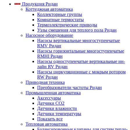
Продукция Ридан
Коттеджная автоматика
Коллекторные группы
Комнатные термостаты
Термоэлектрические приводы
Узлы смешения для теплого пола Ридан
Насосное оборудование
Насосы вертикальные многоступенчатые
RMV Ридан
Насосы горизонтальные многоступенчатые
RMHI Ридан
Насосы одноступенчатые вертикальные ин-
лайн RV Ридан
Насосы циркуляционные с мокрым ротором
RW Ридан
Приводная техника
Преобразователи частоты Ридан
Промышленная автоматика
Аксессуары
Датчики CO2
Датчики влажности
Датчики температуры
Показать все
Тепловая автоматика
Балансировочные клапаны для систем тепло-