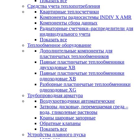
Показать все
Средства учета теплопотребления
Квартирные теплосчетчики
Компоненты радиосистемы INDIV X AMR
Компоненты сбора данных
Радиаторные счетчики–распределители для
индивидуального учета
Показать все
Теплообменное оборудование
Дополнительные компоненты для
пластинчатых теплообменников
Паяные пластинчатые теплообменники
двухходовые XB
Паяные пластинчатые теплообменники
одноходовые ХВ
Разборные пластинчатые теплообменники
одноходовые ХG
Трубопроводная арматура
Воздухоотводчики автоматические
Затворы дисковые, перемещаемая среда –
вода, гликолевые растворы
Краны шаровые запорные
Обратные клапаны
Показать все
Устройства плавного пуска