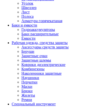
Уголок
Швеллер
Лист
Полоса
Арматура горячекатаная
Баки и емкости
Гидроаккумуляторы
Баки расширительные
Ёмкости
Рабочая одежда, средства защиты
Аксессуары средств защиты
Беруши
Защитные очки
Защитные шлемы
Коврики диэлектрические
Комбинезоны
Наколенники защитные
Наушники
Перчатки
Маски
Брюки
Жилеты
Ремни
Специальный инструмент