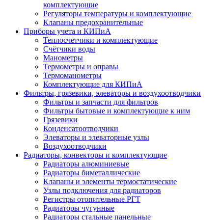
комплектующие
Регуляторы температуры и комплектующие
Клапаны предохранительные
Приборы учета и КИПиА
Теплосчетчики и комплектующие
Счётчики воды
Манометры
Термометры и оправы
Термоманометры
Комплектующие для КИПиА
Фильтры, грязевики, элеваторы и воздухоотводчики
Фильтры и запчасти для фильтров
Фильтры бытовые и комплектующие к ним
Грязевики
Конденсатоотводчики
Элеваторы и элеваторные узлы
Воздухоотводчики
Радиаторы, конвекторы и комплектующие
Радиаторы алюминиевые
Радиаторы биметаллические
Клапаны и элементы термостатические
Узлы подключения для радиаторов
Регистры отопительные РГТ
Радиаторы чугунные
Радиаторы стальные панельные