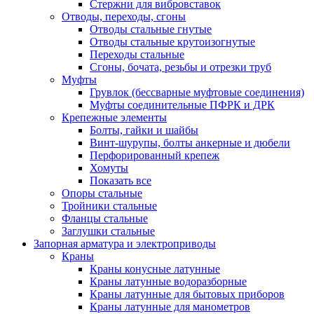
Стержни для вибровставок
Отводы, переходы, сгоны
Отводы стальные гнутые
Отводы стальные крутоизогнутые
Переходы стальные
Сгоны, бочата, резьбы и отрезки труб
Муфты
Грувлок (бессварные муфтовые соединения)
Муфты соединительные ПФРК и ДРК
Крепежные элементы
Болты, гайки и шайбы
Винт-шурупы, болты анкерные и дюбели
Перфорированный крепеж
Хомуты
Показать все
Опоры стальные
Тройники стальные
Фланцы стальные
Заглушки стальные
Запорная арматура и электроприводы
Краны
Краны конусные латунные
Краны латунные водоразборные
Краны латунные для бытовых приборов
Краны латунные для манометров