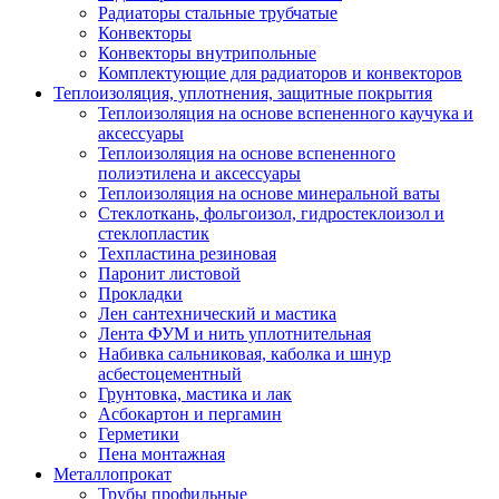
Радиаторы стальные трубчатые
Конвекторы
Конвекторы внутрипольные
Комплектующие для радиаторов и конвекторов
Теплоизоляция, уплотнения, защитные покрытия
Теплоизоляция на основе вспененного каучука и
аксессуары
Теплоизоляция на основе вспененного
полиэтилена и аксессуары
Теплоизоляция на основе минеральной ваты
Стеклоткань, фольгоизол, гидростеклоизол и
стеклопластик
Техпластина резиновая
Паронит листовой
Прокладки
Лен сантехнический и мастика
Лента ФУМ и нить уплотнительная
Набивка сальниковая, каболка и шнур
асбестоцементный
Грунтовка, мастика и лак
Асбокартон и пергамин
Герметики
Пена монтажная
Металлопрокат
Трубы профильные