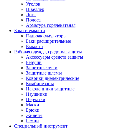
Уголок
Швеллер
Лист
Полоса
Арматура горячекатаная
Баки и емкости
Гидроаккумуляторы
Баки расширительные
Ёмкости
Рабочая одежда, средства защиты
Аксессуары средств защиты
Беруши
Защитные очки
Защитные шлемы
Коврики диэлектрические
Комбинезоны
Наколенники защитные
Наушники
Перчатки
Маски
Брюки
Жилеты
Ремни
Специальный инструмент