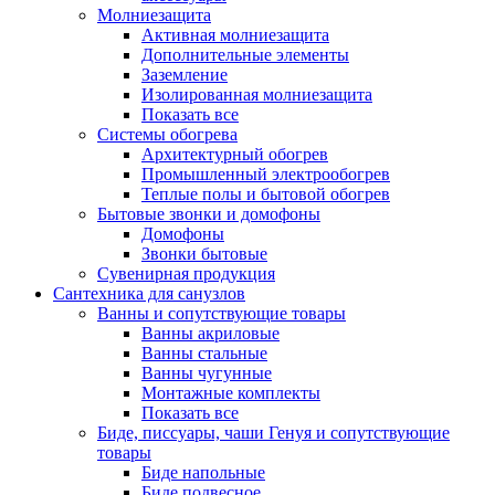
Молниезащита
Активная молниезащита
Дополнительные элементы
Заземление
Изолированная молниезащита
Показать все
Системы обогрева
Архитектурный обогрев
Промышленный электрообогрев
Теплые полы и бытовой обогрев
Бытовые звонки и домофоны
Домофоны
Звонки бытовые
Сувенирная продукция
Сантехника для санузлов
Ванны и сопутствующие товары
Ванны акриловые
Ванны стальные
Ванны чугунные
Монтажные комплекты
Показать все
Биде, писсуары, чаши Генуя и сопутствующие
товары
Биде напольные
Биде подвесное