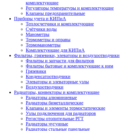
комплектующие
Регуляторы температуры и комплектующие
Клапаны предохранительные
Приборы учета и КИПиА
Теплосчетчики и комплектующие
Счётчики воды
Манометры
Термометры и оправы
Термоманометры
Комплектующие для КИПиА
Фильтры, грязевики, элеваторы и воздухоотводчики
Фильтры и запчасти для фильтров
Фильтры бытовые и комплектующие к ним
Грязевики
Конденсатоотводчики
Элеваторы и элеваторные узлы
Воздухоотводчики
Радиаторы, конвекторы и комплектующие
Радиаторы алюминиевые
Радиаторы биметаллические
Клапаны и элементы термостатические
Узлы подключения для радиаторов
Регистры отопительные РГТ
Радиаторы чугунные
Радиаторы стальные панельные