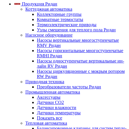
Продукция Ридан
Коттеджная автоматика
Коллекторные группы
Комнатные термостаты
Термоэлектрические приводы
Узлы смешения для теплого пола Ридан
Насосное оборудование
Насосы вертикальные многоступенчатые
RMV Ридан
Насосы горизонтальные многоступенчатые
RMHI Ридан
Насосы одноступенчатые вертикальные ин-
лайн RV Ридан
Насосы циркуляционные с мокрым ротором
RW Ридан
Приводная техника
Преобразователи частоты Ридан
Промышленная автоматика
Аксессуары
Датчики CO2
Датчики влажности
Датчики температуры
Показать все
Тепловая автоматика
Балансировочные клапаны для систем тепло-