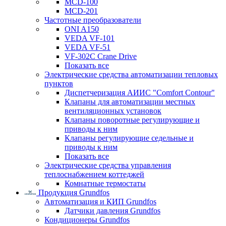
MCD-100
MCD-201
Частотные преобразователи
ONI A150
VEDA VF-101
VEDA VF-51
VF-302C Crane Drive
Показать все
Электрические средства автоматизации тепловых
пунктов
Диспетчеризация АИИС "Comfort Contour"
Клапаны для автоматизации местных
вентиляционных установок
Клапаны поворотные регулирующие и
приводы к ним
Клапаны регулирующие седельные и
приводы к ним
Показать все
Электрические средства управления
теплоснабжением коттеджей
Комнатные термостаты
Продукция Grundfos
Автоматизация и КИП Grundfos
Датчики давления Grundfos
Кондиционеры Grundfos