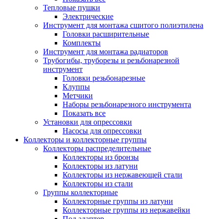
Тепловые пушки
Электрические
Инструмент для монтажа сшитого полиэтилена
Головки расширительные
Комплекты
Инструмент для монтажа радиаторов
Трубогибы, труборезы и резьбонарезной
инструмент
Головки резьбонарезные
Клуппы
Метчики
Наборы резьбонарезного инструмента
Показать все
Установки для опрессовки
Насосы для опрессовки
Коллекторы и коллекторные группы
Коллекторы распределительные
Коллекторы из бронзы
Коллекторы из латуни
Коллекторы из нержавеющей стали
Коллекторы из стали
Группы коллекторные
Коллекторные группы из латуни
Коллекторные группы из нержавейки
Под адаптер