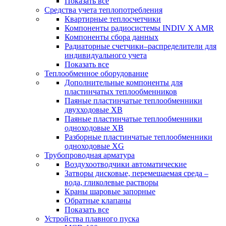
Показать все
Средства учета теплопотребления
Квартирные теплосчетчики
Компоненты радиосистемы INDIV X AMR
Компоненты сбора данных
Радиаторные счетчики–распределители для
индивидуального учета
Показать все
Теплообменное оборудование
Дополнительные компоненты для
пластинчатых теплообменников
Паяные пластинчатые теплообменники
двухходовые XB
Паяные пластинчатые теплообменники
одноходовые ХВ
Разборные пластинчатые теплообменники
одноходовые ХG
Трубопроводная арматура
Воздухоотводчики автоматические
Затворы дисковые, перемещаемая среда –
вода, гликолевые растворы
Краны шаровые запорные
Обратные клапаны
Показать все
Устройства плавного пуска