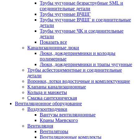
Трубы чугунные безраструбные SML и
соединительные детали
Трубы чугунные ВЧШГ
Трубы чугунные ВЧШГ и соединительные
детали
Трубы чугунные ЧК и соединительные
детали
Показать все
Канализационные люки
Люки, дождеприемники и колодцы
полимерные
Люки, дождеприемники и трапы чугунные
Трубы асбестоцементные и соединительные
детали
Воронки, лотки водосточные и комплектующие
Клапаны канализационные
Кольца и манжеты
Смазка сантехническая
Вентиляционное оборудование
Воздухоотводчики
Вантузы вентиляционные
Краны Маевского
Вентиляция
Вентиляторы
Вентиляционные комплекты