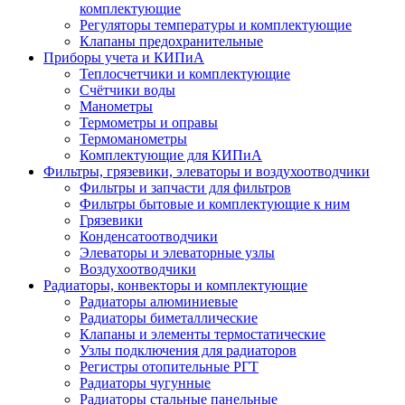
комплектующие
Регуляторы температуры и комплектующие
Клапаны предохранительные
Приборы учета и КИПиА
Теплосчетчики и комплектующие
Счётчики воды
Манометры
Термометры и оправы
Термоманометры
Комплектующие для КИПиА
Фильтры, грязевики, элеваторы и воздухоотводчики
Фильтры и запчасти для фильтров
Фильтры бытовые и комплектующие к ним
Грязевики
Конденсатоотводчики
Элеваторы и элеваторные узлы
Воздухоотводчики
Радиаторы, конвекторы и комплектующие
Радиаторы алюминиевые
Радиаторы биметаллические
Клапаны и элементы термостатические
Узлы подключения для радиаторов
Регистры отопительные РГТ
Радиаторы чугунные
Радиаторы стальные панельные