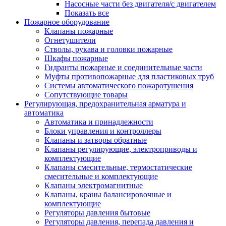
Насосные части без двигателя/с двигателем
Показать все
Пожарное оборудование
Клапаны пожарные
Огнетушители
Стволы, рукава и головки пожарные
Шкафы пожарные
Гидранты пожарные и соединительные части
Муфты противопожарные для пластиковых труб
Системы автоматического пожаротушения
Сопутствующие товары
Регулирующая, предохранительная арматура и
автоматика
Автоматика и принадлежности
Блоки управления и контроллеры
Клапаны и затворы обратные
Клапаны регулирующие, электроприводы и
комплектующие
Клапаны смесительные, термостатические
смесительные и комплектующие
Клапаны электромагнитные
Клапаны, краны балансировочные и
комплектующие
Регуляторы давления бытовые
Регуляторы давления, перепада давления и