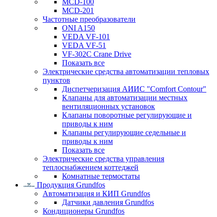
MCD-100
MCD-201
Частотные преобразователи
ONI A150
VEDA VF-101
VEDA VF-51
VF-302C Crane Drive
Показать все
Электрические средства автоматизации тепловых
пунктов
Диспетчеризация АИИС "Comfort Contour"
Клапаны для автоматизации местных
вентиляционных установок
Клапаны поворотные регулирующие и
приводы к ним
Клапаны регулирующие седельные и
приводы к ним
Показать все
Электрические средства управления
теплоснабжением коттеджей
Комнатные термостаты
Продукция Grundfos
Автоматизация и КИП Grundfos
Датчики давления Grundfos
Кондиционеры Grundfos