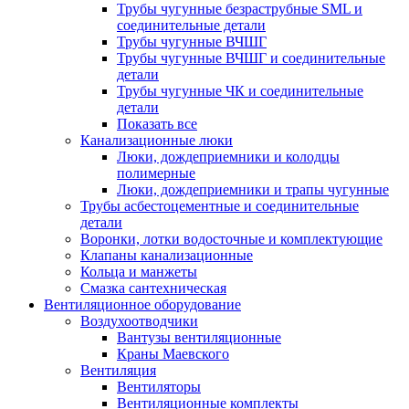
Трубы чугунные безраструбные SML и
соединительные детали
Трубы чугунные ВЧШГ
Трубы чугунные ВЧШГ и соединительные
детали
Трубы чугунные ЧК и соединительные
детали
Показать все
Канализационные люки
Люки, дождеприемники и колодцы
полимерные
Люки, дождеприемники и трапы чугунные
Трубы асбестоцементные и соединительные
детали
Воронки, лотки водосточные и комплектующие
Клапаны канализационные
Кольца и манжеты
Смазка сантехническая
Вентиляционное оборудование
Воздухоотводчики
Вантузы вентиляционные
Краны Маевского
Вентиляция
Вентиляторы
Вентиляционные комплекты