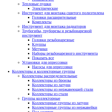
Тепловые пушки
Электрические
Инструмент для монтажа сшитого полиэтилена
Головки расширительные
Комплекты
Инструмент для монтажа радиаторов
Трубогибы, труборезы и резьбонарезной
инструмент
Головки резьбонарезные
Клуппы
Метчики
Наборы резьбонарезного инструмента
Показать все
Установки для опрессовки
Насосы для опрессовки
Коллекторы и коллекторные группы
Коллекторы распределительные
Коллекторы из бронзы
Коллекторы из латуни
Коллекторы из нержавеющей стали
Коллекторы из стали
Группы коллекторные
Коллекторные группы из латуни
Коллекторные группы из нержавейки
Под адаптер