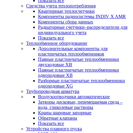
Показать все
Средства учета теплопотребления
Квартирные теплосчетчики
Компоненты радиосистемы INDIV X AMR
Компоненты сбора данных
Радиаторные счетчики–распределители для
индивидуального учета
Показать все
Теплообменное оборудование
Дополнительные компоненты для
пластинчатых теплообменников
Паяные пластинчатые теплообменники
двухходовые XB
Паяные пластинчатые теплообменники
одноходовые ХВ
Разборные пластинчатые теплообменники
одноходовые ХG
Трубопроводная арматура
Воздухоотводчики автоматические
Затворы дисковые, перемещаемая среда –
вода, гликолевые растворы
Краны шаровые запорные
Обратные клапаны
Показать все
Устройства плавного пуска