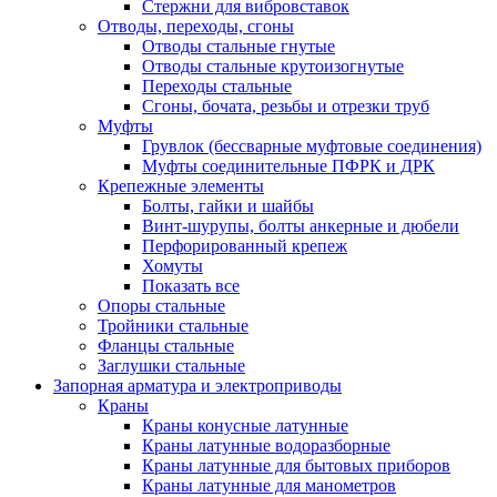
Стержни для вибровставок
Отводы, переходы, сгоны
Отводы стальные гнутые
Отводы стальные крутоизогнутые
Переходы стальные
Сгоны, бочата, резьбы и отрезки труб
Муфты
Грувлок (бессварные муфтовые соединения)
Муфты соединительные ПФРК и ДРК
Крепежные элементы
Болты, гайки и шайбы
Винт-шурупы, болты анкерные и дюбели
Перфорированный крепеж
Хомуты
Показать все
Опоры стальные
Тройники стальные
Фланцы стальные
Заглушки стальные
Запорная арматура и электроприводы
Краны
Краны конусные латунные
Краны латунные водоразборные
Краны латунные для бытовых приборов
Краны латунные для манометров