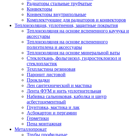
Радиаторы стальные трубчатые
Конвекторы
Конвекторы внутрипольные
Комплектующие для радиаторов и конвекторов
Теплоизоляция, уплотнения, защитные покрытия
Теплоизоляция на основе вспененного каучука и
аксессуары
Теплоизоляция на основе вспененного
полиэтилена и аксессуары
Теплоизоляция на основе минеральной ваты
Стеклоткань, фольгоизол, гидростеклоизол и
стеклопластик
Техпластина резиновая
Паронит листовой
Прокладки
Лен сантехнический и мастика
Лента ФУМ и нить уплотнительная
Набивка сальниковая, каболка и шнур
асбестоцементный
Грунтовка, мастика и лак
Асбокартон и пергамин
Герметики
Пена монтажная
Металлопрокат
Трубы профильные