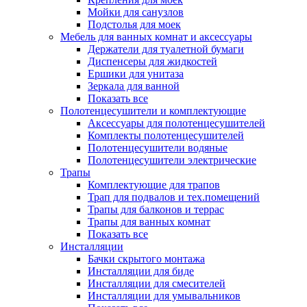
Мойки для санузлов
Подстолья для моек
Мебель для ванных комнат и аксессуары
Держатели для туалетной бумаги
Диспенсеры для жидкостей
Ершики для унитаза
Зеркала для ванной
Показать все
Полотенцесушители и комплектующие
Аксессуары для полотенцесушителей
Комплекты полотенцесушителей
Полотенцесушители водяные
Полотенцесушители электрические
Трапы
Комплектующие для трапов
Трап для подвалов и тех.помещений
Трапы для балконов и террас
Трапы для ванных комнат
Показать все
Инсталляции
Бачки скрытого монтажа
Инсталляции для биде
Инсталляции для смесителей
Инсталляции для умывальников