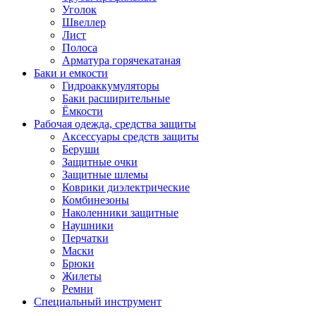
Уголок
Швеллер
Лист
Полоса
Арматура горячекатаная
Баки и емкости
Гидроаккумуляторы
Баки расширительные
Ёмкости
Рабочая одежда, средства защиты
Аксессуары средств защиты
Беруши
Защитные очки
Защитные шлемы
Коврики диэлектрические
Комбинезоны
Наколенники защитные
Наушники
Перчатки
Маски
Брюки
Жилеты
Ремни
Специальный инструмент