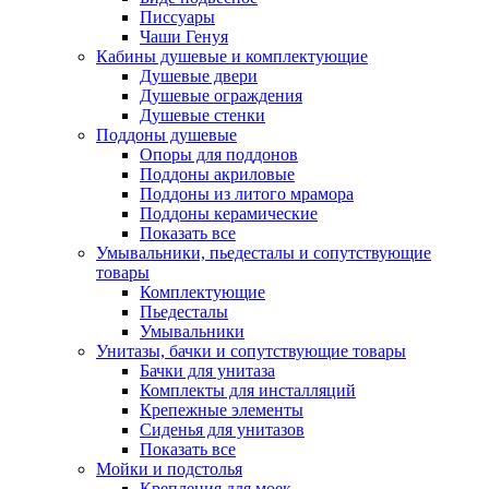
Писсуары
Чаши Генуя
Кабины душевые и комплектующие
Душевые двери
Душевые ограждения
Душевые стенки
Поддоны душевые
Опоры для поддонов
Поддоны акриловые
Поддоны из литого мрамора
Поддоны керамические
Показать все
Умывальники, пьедесталы и сопутствующие
товары
Комплектующие
Пьедесталы
Умывальники
Унитазы, бачки и сопутствующие товары
Бачки для унитаза
Комплекты для инсталляций
Крепежные элементы
Сиденья для унитазов
Показать все
Мойки и подстолья
Крепления для моек