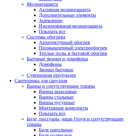
Молниезащита
Активная молниезащита
Дополнительные элементы
Заземление
Изолированная молниезащита
Показать все
Системы обогрева
Архитектурный обогрев
Промышленный электрообогрев
Теплые полы и бытовой обогрев
Бытовые звонки и домофоны
Домофоны
Звонки бытовые
Сувенирная продукция
Сантехника для санузлов
Ванны и сопутствующие товары
Ванны акриловые
Ванны стальные
Ванны чугунные
Монтажные комплекты
Показать все
Биде, писсуары, чаши Генуя и сопутствующие
товары
Биде напольные
Биде подвесное