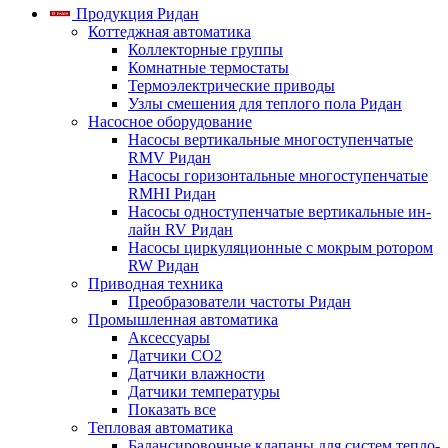
Продукция Ридан
Коттеджная автоматика
Коллекторные группы
Комнатные термостаты
Термоэлектрические приводы
Узлы смешения для теплого пола Ридан
Насосное оборудование
Насосы вертикальные многоступенчатые
RMV Ридан
Насосы горизонтальные многоступенчатые
RMHI Ридан
Насосы одноступенчатые вертикальные ин-
лайн RV Ридан
Насосы циркуляционные с мокрым ротором
RW Ридан
Приводная техника
Преобразователи частоты Ридан
Промышленная автоматика
Аксессуары
Датчики CO2
Датчики влажности
Датчики температуры
Показать все
Тепловая автоматика
Балансировочные клапаны для систем тепло-