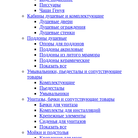
Писсуары
Чаши Генуя
Кабины душевые и комплектующие
Душевые двери
Душевые ограждения
Душевые стенки
Поддоны душевые
Опоры для поддонов
Поддоны акриловые
Поддоны из литого мрамора
Поддоны керамические
Показать все
Умывальники, пьедесталы и сопутствующие
товары
Комплектующие
Пьедесталы
Умывальники
Унитазы, бачки и сопутствующие товары
Бачки для унитаза
Комплекты для инсталляций
Крепежные элементы
Сиденья для унитазов
Показать все
Мойки и подстолья
Крепления для моек