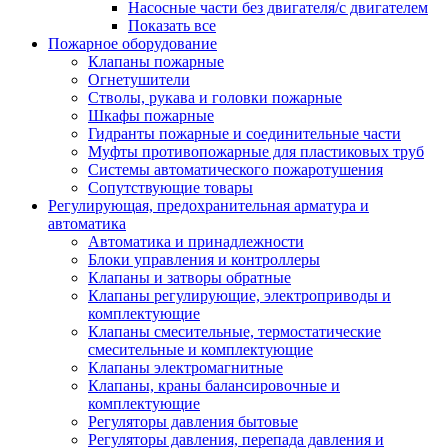
Насосные части без двигателя/с двигателем
Показать все
Пожарное оборудование
Клапаны пожарные
Огнетушители
Стволы, рукава и головки пожарные
Шкафы пожарные
Гидранты пожарные и соединительные части
Муфты противопожарные для пластиковых труб
Системы автоматического пожаротушения
Сопутствующие товары
Регулирующая, предохранительная арматура и
автоматика
Автоматика и принадлежности
Блоки управления и контроллеры
Клапаны и затворы обратные
Клапаны регулирующие, электроприводы и
комплектующие
Клапаны смесительные, термостатические
смесительные и комплектующие
Клапаны электромагнитные
Клапаны, краны балансировочные и
комплектующие
Регуляторы давления бытовые
Регуляторы давления, перепада давления и