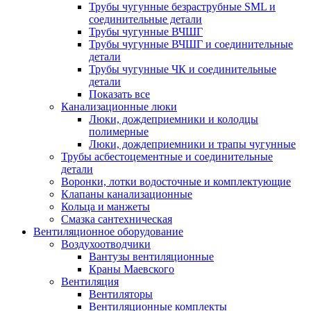
Трубы чугунные безраструбные SML и
соединительные детали
Трубы чугунные ВЧШГ
Трубы чугунные ВЧШГ и соединительные
детали
Трубы чугунные ЧК и соединительные
детали
Показать все
Канализационные люки
Люки, дождеприемники и колодцы
полимерные
Люки, дождеприемники и трапы чугунные
Трубы асбестоцементные и соединительные
детали
Воронки, лотки водосточные и комплектующие
Клапаны канализационные
Кольца и манжеты
Смазка сантехническая
Вентиляционное оборудование
Воздухоотводчики
Вантузы вентиляционные
Краны Маевского
Вентиляция
Вентиляторы
Вентиляционные комплекты