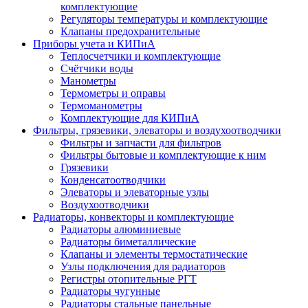
комплектующие
Регуляторы температуры и комплектующие
Клапаны предохранительные
Приборы учета и КИПиА
Теплосчетчики и комплектующие
Счётчики воды
Манометры
Термометры и оправы
Термоманометры
Комплектующие для КИПиА
Фильтры, грязевики, элеваторы и воздухоотводчики
Фильтры и запчасти для фильтров
Фильтры бытовые и комплектующие к ним
Грязевики
Конденсатоотводчики
Элеваторы и элеваторные узлы
Воздухоотводчики
Радиаторы, конвекторы и комплектующие
Радиаторы алюминиевые
Радиаторы биметаллические
Клапаны и элементы термостатические
Узлы подключения для радиаторов
Регистры отопительные РГТ
Радиаторы чугунные
Радиаторы стальные панельные