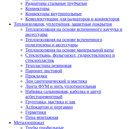
Радиаторы стальные трубчатые
Конвекторы
Конвекторы внутрипольные
Комплектующие для радиаторов и конвекторов
Теплоизоляция, уплотнения, защитные покрытия
Теплоизоляция на основе вспененного каучука и
аксессуары
Теплоизоляция на основе вспененного
полиэтилена и аксессуары
Теплоизоляция на основе минеральной ваты
Стеклоткань, фольгоизол, гидростеклоизол и
стеклопластик
Техпластина резиновая
Паронит листовой
Прокладки
Лен сантехнический и мастика
Лента ФУМ и нить уплотнительная
Набивка сальниковая, каболка и шнур
асбестоцементный
Грунтовка, мастика и лак
Асбокартон и пергамин
Герметики
Пена монтажная
Металлопрокат
Трубы профильные