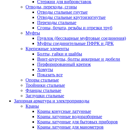
Стержни для вибровставок
Отводы, переходы, сгоны
Отводы стальные гнутые
Отводы стальные крутоизогнутые
Переходы стальные
Сгоны, бочата, резьбы и отрезки труб
Муфты
Грувлок (бессварные муфтовые соединения)
Муфты соединительные ПФРК и ДРК
Крепежные элементы
Болты, гайки и шайбы
Винт-шурупы, болты анкерные и дюбели
Перфорированный крепеж
Хомуты
Показать все
Опоры стальные
Тройники стальные
Фланцы стальные
Заглушки стальные
Запорная арматура и электроприводы
Краны
Краны конусные латунные
Краны латунные водоразборные
Краны латунные для бытовых приборов
Краны латунные для манометров