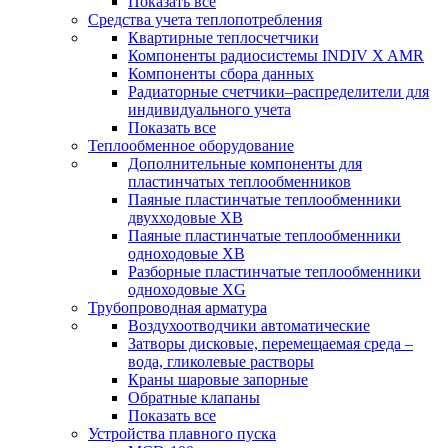
Показать все
Средства учета теплопотребления
Квартирные теплосчетчики
Компоненты радиосистемы INDIV X AMR
Компоненты сбора данных
Радиаторные счетчики–распределители для
индивидуального учета
Показать все
Теплообменное оборудование
Дополнительные компоненты для
пластинчатых теплообменников
Паяные пластинчатые теплообменники
двухходовые XB
Паяные пластинчатые теплообменники
одноходовые ХВ
Разборные пластинчатые теплообменники
одноходовые ХG
Трубопроводная арматура
Воздухоотводчики автоматические
Затворы дисковые, перемещаемая среда –
вода, гликолевые растворы
Краны шаровые запорные
Обратные клапаны
Показать все
Устройства плавного пуска