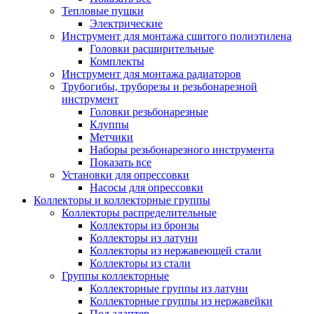
Тепловые пушки
Электрические
Инструмент для монтажа сшитого полиэтилена
Головки расширительные
Комплекты
Инструмент для монтажа радиаторов
Трубогибы, труборезы и резьбонарезной
инструмент
Головки резьбонарезные
Клуппы
Метчики
Наборы резьбонарезного инструмента
Показать все
Установки для опрессовки
Насосы для опрессовки
Коллекторы и коллекторные группы
Коллекторы распределительные
Коллекторы из бронзы
Коллекторы из латуни
Коллекторы из нержавеющей стали
Коллекторы из стали
Группы коллекторные
Коллекторные группы из латуни
Коллекторные группы из нержавейки
Под адаптер