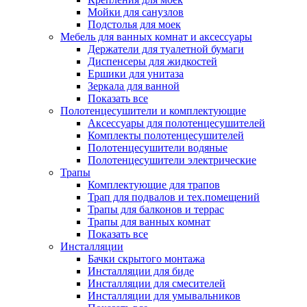
Мойки для санузлов
Подстолья для моек
Мебель для ванных комнат и аксессуары
Держатели для туалетной бумаги
Диспенсеры для жидкостей
Ершики для унитаза
Зеркала для ванной
Показать все
Полотенцесушители и комплектующие
Аксессуары для полотенцесушителей
Комплекты полотенцесушителей
Полотенцесушители водяные
Полотенцесушители электрические
Трапы
Комплектующие для трапов
Трап для подвалов и тех.помещений
Трапы для балконов и террас
Трапы для ванных комнат
Показать все
Инсталляции
Бачки скрытого монтажа
Инсталляции для биде
Инсталляции для смесителей
Инсталляции для умывальников