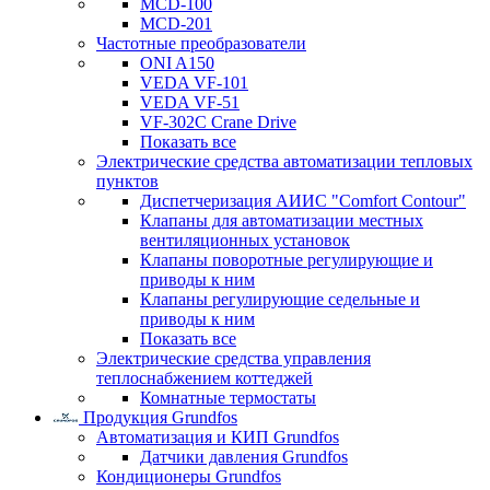
MCD-100
MCD-201
Частотные преобразователи
ONI A150
VEDA VF-101
VEDA VF-51
VF-302C Crane Drive
Показать все
Электрические средства автоматизации тепловых
пунктов
Диспетчеризация АИИС "Comfort Contour"
Клапаны для автоматизации местных
вентиляционных установок
Клапаны поворотные регулирующие и
приводы к ним
Клапаны регулирующие седельные и
приводы к ним
Показать все
Электрические средства управления
теплоснабжением коттеджей
Комнатные термостаты
Продукция Grundfos
Автоматизация и КИП Grundfos
Датчики давления Grundfos
Кондиционеры Grundfos