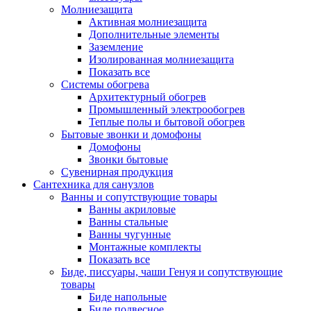
Молниезащита
Активная молниезащита
Дополнительные элементы
Заземление
Изолированная молниезащита
Показать все
Системы обогрева
Архитектурный обогрев
Промышленный электрообогрев
Теплые полы и бытовой обогрев
Бытовые звонки и домофоны
Домофоны
Звонки бытовые
Сувенирная продукция
Сантехника для санузлов
Ванны и сопутствующие товары
Ванны акриловые
Ванны стальные
Ванны чугунные
Монтажные комплекты
Показать все
Биде, писсуары, чаши Генуя и сопутствующие
товары
Биде напольные
Биде подвесное