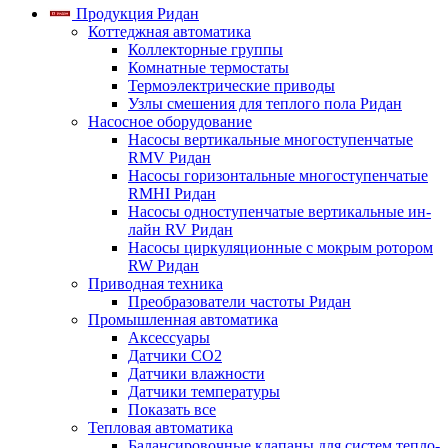
Продукция Ридан
Коттеджная автоматика
Коллекторные группы
Комнатные термостаты
Термоэлектрические приводы
Узлы смешения для теплого пола Ридан
Насосное оборудование
Насосы вертикальные многоступенчатые
RMV Ридан
Насосы горизонтальные многоступенчатые
RMHI Ридан
Насосы одноступенчатые вертикальные ин-
лайн RV Ридан
Насосы циркуляционные с мокрым ротором
RW Ридан
Приводная техника
Преобразователи частоты Ридан
Промышленная автоматика
Аксессуары
Датчики CO2
Датчики влажности
Датчики температуры
Показать все
Тепловая автоматика
Балансировочные клапаны для систем тепло-