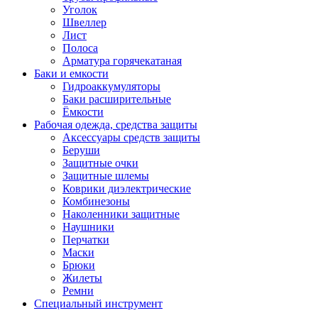
Уголок
Швеллер
Лист
Полоса
Арматура горячекатаная
Баки и емкости
Гидроаккумуляторы
Баки расширительные
Ёмкости
Рабочая одежда, средства защиты
Аксессуары средств защиты
Беруши
Защитные очки
Защитные шлемы
Коврики диэлектрические
Комбинезоны
Наколенники защитные
Наушники
Перчатки
Маски
Брюки
Жилеты
Ремни
Специальный инструмент