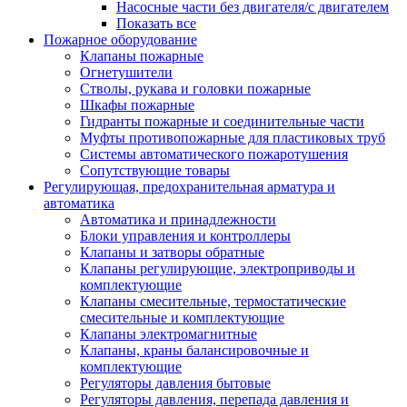
Насосные части без двигателя/с двигателем
Показать все
Пожарное оборудование
Клапаны пожарные
Огнетушители
Стволы, рукава и головки пожарные
Шкафы пожарные
Гидранты пожарные и соединительные части
Муфты противопожарные для пластиковых труб
Системы автоматического пожаротушения
Сопутствующие товары
Регулирующая, предохранительная арматура и
автоматика
Автоматика и принадлежности
Блоки управления и контроллеры
Клапаны и затворы обратные
Клапаны регулирующие, электроприводы и
комплектующие
Клапаны смесительные, термостатические
смесительные и комплектующие
Клапаны электромагнитные
Клапаны, краны балансировочные и
комплектующие
Регуляторы давления бытовые
Регуляторы давления, перепада давления и