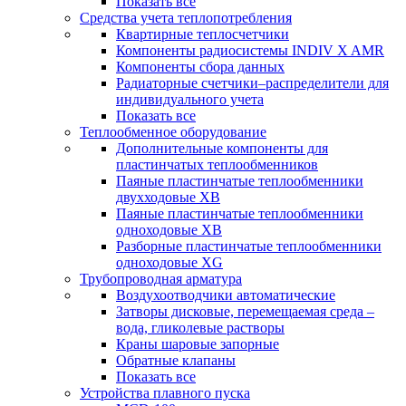
Показать все
Средства учета теплопотребления
Квартирные теплосчетчики
Компоненты радиосистемы INDIV X AMR
Компоненты сбора данных
Радиаторные счетчики–распределители для
индивидуального учета
Показать все
Теплообменное оборудование
Дополнительные компоненты для
пластинчатых теплообменников
Паяные пластинчатые теплообменники
двухходовые XB
Паяные пластинчатые теплообменники
одноходовые ХВ
Разборные пластинчатые теплообменники
одноходовые ХG
Трубопроводная арматура
Воздухоотводчики автоматические
Затворы дисковые, перемещаемая среда –
вода, гликолевые растворы
Краны шаровые запорные
Обратные клапаны
Показать все
Устройства плавного пуска