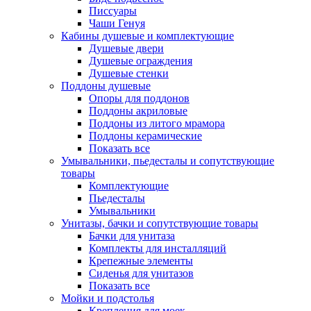
Писсуары
Чаши Генуя
Кабины душевые и комплектующие
Душевые двери
Душевые ограждения
Душевые стенки
Поддоны душевые
Опоры для поддонов
Поддоны акриловые
Поддоны из литого мрамора
Поддоны керамические
Показать все
Умывальники, пьедесталы и сопутствующие
товары
Комплектующие
Пьедесталы
Умывальники
Унитазы, бачки и сопутствующие товары
Бачки для унитаза
Комплекты для инсталляций
Крепежные элементы
Сиденья для унитазов
Показать все
Мойки и подстолья
Крепления для моек