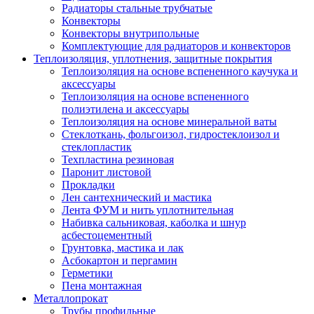
Радиаторы стальные трубчатые
Конвекторы
Конвекторы внутрипольные
Комплектующие для радиаторов и конвекторов
Теплоизоляция, уплотнения, защитные покрытия
Теплоизоляция на основе вспененного каучука и
аксессуары
Теплоизоляция на основе вспененного
полиэтилена и аксессуары
Теплоизоляция на основе минеральной ваты
Стеклоткань, фольгоизол, гидростеклоизол и
стеклопластик
Техпластина резиновая
Паронит листовой
Прокладки
Лен сантехнический и мастика
Лента ФУМ и нить уплотнительная
Набивка сальниковая, каболка и шнур
асбестоцементный
Грунтовка, мастика и лак
Асбокартон и пергамин
Герметики
Пена монтажная
Металлопрокат
Трубы профильные