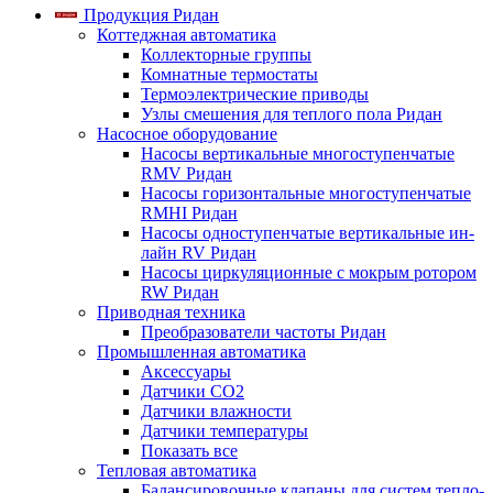
Продукция Ридан
Коттеджная автоматика
Коллекторные группы
Комнатные термостаты
Термоэлектрические приводы
Узлы смешения для теплого пола Ридан
Насосное оборудование
Насосы вертикальные многоступенчатые
RMV Ридан
Насосы горизонтальные многоступенчатые
RMHI Ридан
Насосы одноступенчатые вертикальные ин-
лайн RV Ридан
Насосы циркуляционные с мокрым ротором
RW Ридан
Приводная техника
Преобразователи частоты Ридан
Промышленная автоматика
Аксессуары
Датчики CO2
Датчики влажности
Датчики температуры
Показать все
Тепловая автоматика
Балансировочные клапаны для систем тепло-