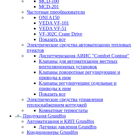
MCD-100
MCD-201
Частотные преобразователи
ONI A150
VEDA VF-101
VEDA VF-51
VF-302C Crane Drive
Показать все
Электрические средства автоматизации тепловых
пунктов
Диспетчеризация АИИС "Comfort Contour"
Клапаны для автоматизации местных
вентиляционных установок
Клапаны поворотные регулирующие и
приводы к ним
Клапаны регулирующие седельные и
приводы к ним
Показать все
Электрические средства управления
теплоснабжением коттеджей
Комнатные термостаты
Продукция Grundfos
Автоматизация и КИП Grundfos
Датчики давления Grundfos
Кондиционеры Grundfos