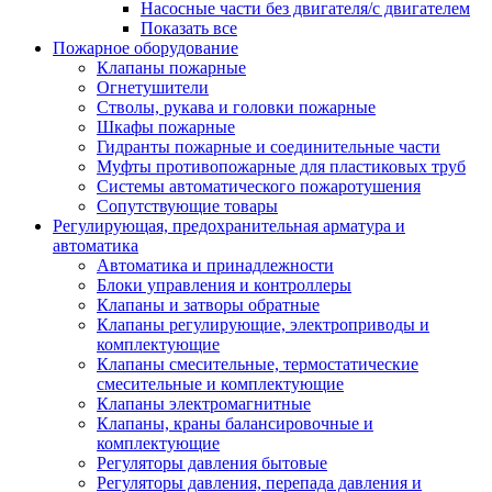
Насосные части без двигателя/с двигателем
Показать все
Пожарное оборудование
Клапаны пожарные
Огнетушители
Стволы, рукава и головки пожарные
Шкафы пожарные
Гидранты пожарные и соединительные части
Муфты противопожарные для пластиковых труб
Системы автоматического пожаротушения
Сопутствующие товары
Регулирующая, предохранительная арматура и
автоматика
Автоматика и принадлежности
Блоки управления и контроллеры
Клапаны и затворы обратные
Клапаны регулирующие, электроприводы и
комплектующие
Клапаны смесительные, термостатические
смесительные и комплектующие
Клапаны электромагнитные
Клапаны, краны балансировочные и
комплектующие
Регуляторы давления бытовые
Регуляторы давления, перепада давления и