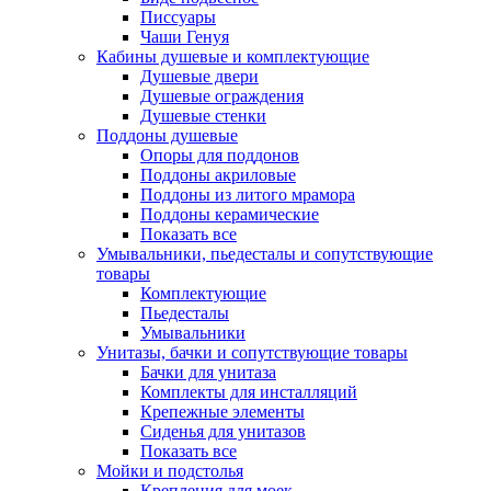
Писсуары
Чаши Генуя
Кабины душевые и комплектующие
Душевые двери
Душевые ограждения
Душевые стенки
Поддоны душевые
Опоры для поддонов
Поддоны акриловые
Поддоны из литого мрамора
Поддоны керамические
Показать все
Умывальники, пьедесталы и сопутствующие
товары
Комплектующие
Пьедесталы
Умывальники
Унитазы, бачки и сопутствующие товары
Бачки для унитаза
Комплекты для инсталляций
Крепежные элементы
Сиденья для унитазов
Показать все
Мойки и подстолья
Крепления для моек