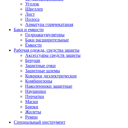
Уголок
Швеллер
Лист
Полоса
Арматура горячекатаная
Баки и емкости
Гидроаккумуляторы
Баки расширительные
Ёмкости
Рабочая одежда, средства защиты
Аксессуары средств защиты
Беруши
Защитные очки
Защитные шлемы
Коврики диэлектрические
Комбинезоны
Наколенники защитные
Наушники
Перчатки
Маски
Брюки
Жилеты
Ремни
Специальный инструмент