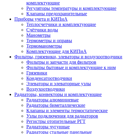
комплектующие
Регуляторы температуры и комплектующие
Клапаны предохранительные
Приборы учета и КИПиА
Теплосчетчики и комплектующие
Счётчики воды
Манометры
Термометры и оправы
Термоманометры
Комплектующие для КИПиА
Фильтры, грязевики, элеваторы и воздухоотводчики
Фильтры и запчасти для фильтров
Фильтры бытовые и комплектующие к ним
Грязевики
Конденсатоотводчики
Элеваторы и элеваторные узлы
Воздухоотводчики
Радиаторы, конвекторы и комплектующие
Радиаторы алюминиевые
Радиаторы биметаллические
Клапаны и элементы термостатические
Узлы подключения для радиаторов
Регистры отопительные РГТ
Радиаторы чугунные
Радиаторы стальные панельные