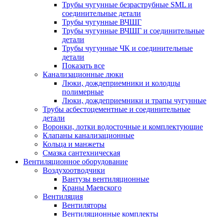
Трубы чугунные безраструбные SML и
соединительные детали
Трубы чугунные ВЧШГ
Трубы чугунные ВЧШГ и соединительные
детали
Трубы чугунные ЧК и соединительные
детали
Показать все
Канализационные люки
Люки, дождеприемники и колодцы
полимерные
Люки, дождеприемники и трапы чугунные
Трубы асбестоцементные и соединительные
детали
Воронки, лотки водосточные и комплектующие
Клапаны канализационные
Кольца и манжеты
Смазка сантехническая
Вентиляционное оборудование
Воздухоотводчики
Вантузы вентиляционные
Краны Маевского
Вентиляция
Вентиляторы
Вентиляционные комплекты