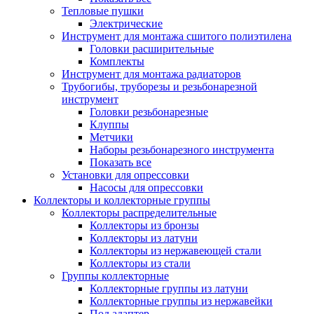
Тепловые пушки
Электрические
Инструмент для монтажа сшитого полиэтилена
Головки расширительные
Комплекты
Инструмент для монтажа радиаторов
Трубогибы, труборезы и резьбонарезной
инструмент
Головки резьбонарезные
Клуппы
Метчики
Наборы резьбонарезного инструмента
Показать все
Установки для опрессовки
Насосы для опрессовки
Коллекторы и коллекторные группы
Коллекторы распределительные
Коллекторы из бронзы
Коллекторы из латуни
Коллекторы из нержавеющей стали
Коллекторы из стали
Группы коллекторные
Коллекторные группы из латуни
Коллекторные группы из нержавейки
Под адаптер