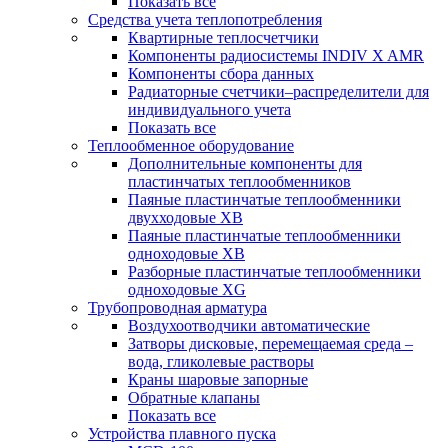
Показать все
Средства учета теплопотребления
Квартирные теплосчетчики
Компоненты радиосистемы INDIV X AMR
Компоненты сбора данных
Радиаторные счетчики–распределители для
индивидуального учета
Показать все
Теплообменное оборудование
Дополнительные компоненты для
пластинчатых теплообменников
Паяные пластинчатые теплообменники
двухходовые XB
Паяные пластинчатые теплообменники
одноходовые ХВ
Разборные пластинчатые теплообменники
одноходовые ХG
Трубопроводная арматура
Воздухоотводчики автоматические
Затворы дисковые, перемещаемая среда –
вода, гликолевые растворы
Краны шаровые запорные
Обратные клапаны
Показать все
Устройства плавного пуска