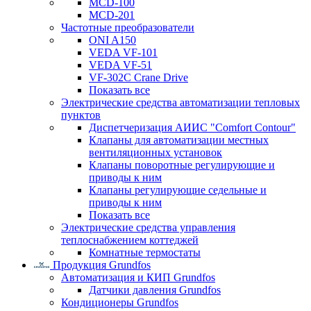
MCD-100
MCD-201
Частотные преобразователи
ONI A150
VEDA VF-101
VEDA VF-51
VF-302C Crane Drive
Показать все
Электрические средства автоматизации тепловых
пунктов
Диспетчеризация АИИС "Comfort Contour"
Клапаны для автоматизации местных
вентиляционных установок
Клапаны поворотные регулирующие и
приводы к ним
Клапаны регулирующие седельные и
приводы к ним
Показать все
Электрические средства управления
теплоснабжением коттеджей
Комнатные термостаты
Продукция Grundfos
Автоматизация и КИП Grundfos
Датчики давления Grundfos
Кондиционеры Grundfos