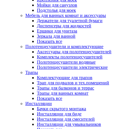
Мойки для санузлов
Подстолья для моек
Мебель для ванных комнат и аксессуары
Держатели для туалетной бумаги
Диспенсеры для жидкостей
Ершики для унитаза
Зеркала для ванной
Показать все
Полотенцесушители и комплектующие
Аксессуары для полотенцесушителей
Комплекты полотенцесушителей
Полотенцесушители водяные
Полотенцесушители электрические
Трапы
Комплектующие для трапов
Трап для подвалов и тех.помещений
Трапы для балконов и террас
Трапы для ванных комнат
Показать все
Инсталляции
Бачки скрытого монтажа
Инсталляции для биде
Инсталляции для смесителей
Инсталляции для умывальников