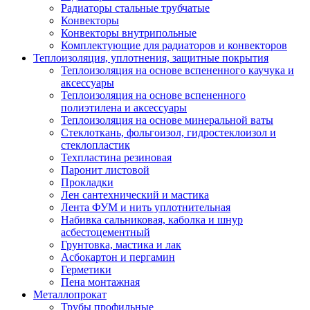
Радиаторы стальные трубчатые
Конвекторы
Конвекторы внутрипольные
Комплектующие для радиаторов и конвекторов
Теплоизоляция, уплотнения, защитные покрытия
Теплоизоляция на основе вспененного каучука и
аксессуары
Теплоизоляция на основе вспененного
полиэтилена и аксессуары
Теплоизоляция на основе минеральной ваты
Стеклоткань, фольгоизол, гидростеклоизол и
стеклопластик
Техпластина резиновая
Паронит листовой
Прокладки
Лен сантехнический и мастика
Лента ФУМ и нить уплотнительная
Набивка сальниковая, каболка и шнур
асбестоцементный
Грунтовка, мастика и лак
Асбокартон и пергамин
Герметики
Пена монтажная
Металлопрокат
Трубы профильные