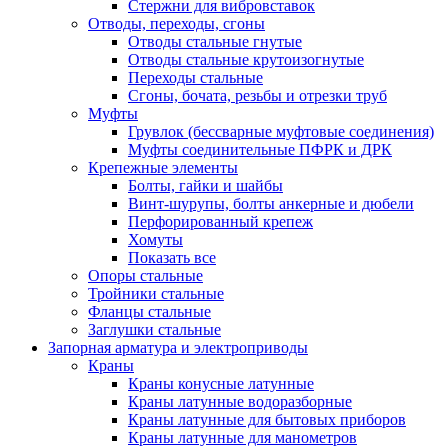
Стержни для вибровставок
Отводы, переходы, сгоны
Отводы стальные гнутые
Отводы стальные крутоизогнутые
Переходы стальные
Сгоны, бочата, резьбы и отрезки труб
Муфты
Грувлок (бессварные муфтовые соединения)
Муфты соединительные ПФРК и ДРК
Крепежные элементы
Болты, гайки и шайбы
Винт-шурупы, болты анкерные и дюбели
Перфорированный крепеж
Хомуты
Показать все
Опоры стальные
Тройники стальные
Фланцы стальные
Заглушки стальные
Запорная арматура и электроприводы
Краны
Краны конусные латунные
Краны латунные водоразборные
Краны латунные для бытовых приборов
Краны латунные для манометров