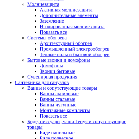
Молниезащита
Активная молниезащита
Дополнительные элементы
Заземление
Изолированная молниезащита
Показать все
Системы обогрева
Архитектурный обогрев
Промышленный электрообогрев
Теплые полы и бытовой обогрев
Бытовые звонки и домофоны
Домофоны
Звонки бытовые
Сувенирная продукция
Сантехника для санузлов
Ванны и сопутствующие товары
Ванны акриловые
Ванны стальные
Ванны чугунные
Монтажные комплекты
Показать все
Биде, писсуары, чаши Генуя и сопутствующие
товары
Биде напольные
Биде подвесное