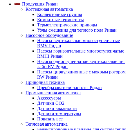
Продукция Ридан
Коттеджная автоматика
Коллекторные группы
Комнатные термостаты
Термоэлектрические приводы
Узлы смешения для теплого пола Ридан
Насосное оборудование
Насосы вертикальные многоступенчатые
RMV Ридан
Насосы горизонтальные многоступенчатые
RMHI Ридан
Насосы одноступенчатые вертикальные ин-
лайн RV Ридан
Насосы циркуляционные с мокрым ротором
RW Ридан
Приводная техника
Преобразователи частоты Ридан
Промышленная автоматика
Аксессуары
Датчики CO2
Датчики влажности
Датчики температуры
Показать все
Тепловая автоматика
Балансировочные клапаны для систем тепло-