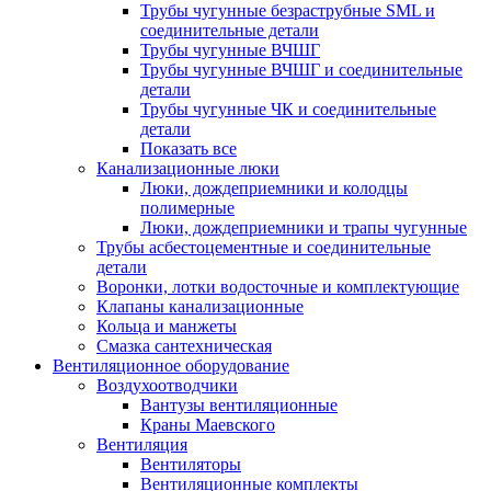
Трубы чугунные безраструбные SML и
соединительные детали
Трубы чугунные ВЧШГ
Трубы чугунные ВЧШГ и соединительные
детали
Трубы чугунные ЧК и соединительные
детали
Показать все
Канализационные люки
Люки, дождеприемники и колодцы
полимерные
Люки, дождеприемники и трапы чугунные
Трубы асбестоцементные и соединительные
детали
Воронки, лотки водосточные и комплектующие
Клапаны канализационные
Кольца и манжеты
Смазка сантехническая
Вентиляционное оборудование
Воздухоотводчики
Вантузы вентиляционные
Краны Маевского
Вентиляция
Вентиляторы
Вентиляционные комплекты