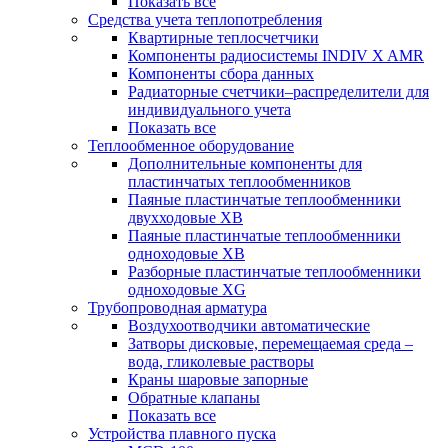
Показать все
Средства учета теплопотребления
Квартирные теплосчетчики
Компоненты радиосистемы INDIV X AMR
Компоненты сбора данных
Радиаторные счетчики–распределители для
индивидуального учета
Показать все
Теплообменное оборудование
Дополнительные компоненты для
пластинчатых теплообменников
Паяные пластинчатые теплообменники
двухходовые XB
Паяные пластинчатые теплообменники
одноходовые ХВ
Разборные пластинчатые теплообменники
одноходовые ХG
Трубопроводная арматура
Воздухоотводчики автоматические
Затворы дисковые, перемещаемая среда –
вода, гликолевые растворы
Краны шаровые запорные
Обратные клапаны
Показать все
Устройства плавного пуска