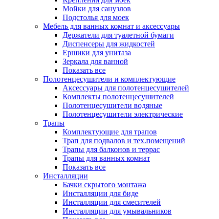
Мойки для санузлов
Подстолья для моек
Мебель для ванных комнат и аксессуары
Держатели для туалетной бумаги
Диспенсеры для жидкостей
Ершики для унитаза
Зеркала для ванной
Показать все
Полотенцесушители и комплектующие
Аксессуары для полотенцесушителей
Комплекты полотенцесушителей
Полотенцесушители водяные
Полотенцесушители электрические
Трапы
Комплектующие для трапов
Трап для подвалов и тех.помещений
Трапы для балконов и террас
Трапы для ванных комнат
Показать все
Инсталляции
Бачки скрытого монтажа
Инсталляции для биде
Инсталляции для смесителей
Инсталляции для умывальников