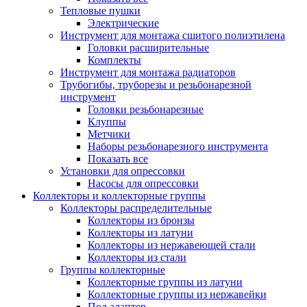
Тепловые пушки
Электрические
Инструмент для монтажа сшитого полиэтилена
Головки расширительные
Комплекты
Инструмент для монтажа радиаторов
Трубогибы, труборезы и резьбонарезной
инструмент
Головки резьбонарезные
Клуппы
Метчики
Наборы резьбонарезного инструмента
Показать все
Установки для опрессовки
Насосы для опрессовки
Коллекторы и коллекторные группы
Коллекторы распределительные
Коллекторы из бронзы
Коллекторы из латуни
Коллекторы из нержавеющей стали
Коллекторы из стали
Группы коллекторные
Коллекторные группы из латуни
Коллекторные группы из нержавейки
Под адаптер