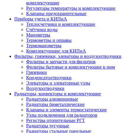
комплектующие
Регуляторы температуры и комплектующие
Клапаны предохранительные
Приборы учета и КИПиА
Теплосчетчики и комплектующие
Счётчики воды
Манометры
Термометры и оправы
Термоманометры
Комплектующие для КИПиА
Фильтры, грязевики, элеваторы и воздухоотводчики
Фильтры и запчасти для фильтров
Фильтры бытовые и комплектующие к ним
Грязевики
Конденсатоотводчики
Элеваторы и элеваторные узлы
Воздухоотводчики
Радиаторы, конвекторы и комплектующие
Радиаторы алюминиевые
Радиаторы биметаллические
Клапаны и элементы термостатические
Узлы подключения для радиаторов
Регистры отопительные РГТ
Радиаторы чугунные
Радиаторы стальные панельные