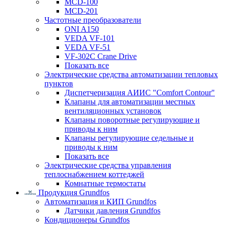
MCD-100
MCD-201
Частотные преобразователи
ONI A150
VEDA VF-101
VEDA VF-51
VF-302C Crane Drive
Показать все
Электрические средства автоматизации тепловых
пунктов
Диспетчеризация АИИС "Comfort Contour"
Клапаны для автоматизации местных
вентиляционных установок
Клапаны поворотные регулирующие и
приводы к ним
Клапаны регулирующие седельные и
приводы к ним
Показать все
Электрические средства управления
теплоснабжением коттеджей
Комнатные термостаты
Продукция Grundfos
Автоматизация и КИП Grundfos
Датчики давления Grundfos
Кондиционеры Grundfos