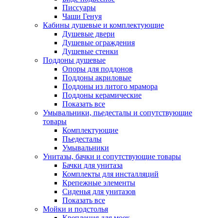
Писсуары
Чаши Генуя
Кабины душевые и комплектующие
Душевые двери
Душевые ограждения
Душевые стенки
Поддоны душевые
Опоры для поддонов
Поддоны акриловые
Поддоны из литого мрамора
Поддоны керамические
Показать все
Умывальники, пьедесталы и сопутствующие
товары
Комплектующие
Пьедесталы
Умывальники
Унитазы, бачки и сопутствующие товары
Бачки для унитаза
Комплекты для инсталляций
Крепежные элементы
Сиденья для унитазов
Показать все
Мойки и подстолья
Крепления для моек