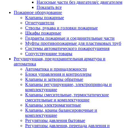
Насосные части без двигателя/с двигателем
Показать все
Пожарное оборудование
Клапаны пожарные
Огнетушители
Стволы, рукава и головки пожарные
Шкафы пожарные
Гидранты пожарные и соединительные части
Муфты противопожарные для пластиковых труб
Системы автоматического пожаротушения
Сопутствующие товары
Регулирующая, предохранительная арматура и
автоматика
Автоматика и принадлежности
Блоки управления и контроллеры
Клапаны и затворы обратные
Клапаны регулирующие, электроприводы и
комплектующие
Клапаны смесительные, термостатические
смесительные и комплектующие
Клапаны электромагнитные
Клапаны, краны балансировочные и
комплектующие
Регуляторы давления бытовые
Регуляторы давления, перепада давления и