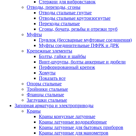
Стержни для вибровставок
Отводы, переходы, сгоны
Отводы стальные гнутые
Отводы стальные крутоизогнутые
Переходы стальные
Сгоны, бочата, резьбы и отрезки труб
Муфты
Грувлок (бессварные муфтовые соединения)
Муфты соединительные ПФРК и ДРК
Крепежные элементы
Болты, гайки и шайбы
Винт-шурупы, болты анкерные и дюбели
Перфорированный крепеж
Хомуты
Показать все
Опоры стальные
Тройники стальные
Фланцы стальные
Заглушки стальные
Запорная арматура и электроприводы
Краны
Краны конусные латунные
Краны латунные водоразборные
Краны латунные для бытовых приборов
Краны латунные для манометров