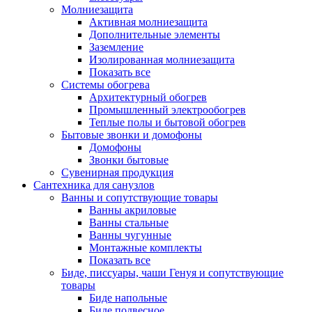
Молниезащита
Активная молниезащита
Дополнительные элементы
Заземление
Изолированная молниезащита
Показать все
Системы обогрева
Архитектурный обогрев
Промышленный электрообогрев
Теплые полы и бытовой обогрев
Бытовые звонки и домофоны
Домофоны
Звонки бытовые
Сувенирная продукция
Сантехника для санузлов
Ванны и сопутствующие товары
Ванны акриловые
Ванны стальные
Ванны чугунные
Монтажные комплекты
Показать все
Биде, писсуары, чаши Генуя и сопутствующие
товары
Биде напольные
Биде подвесное