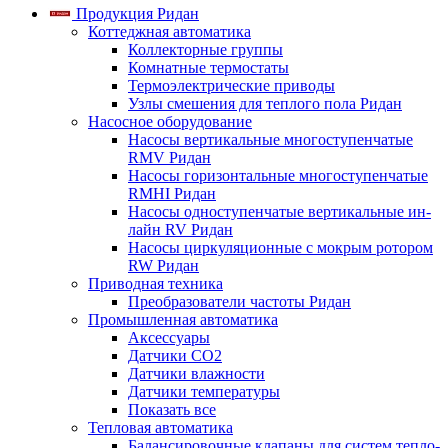
Продукция Ридан
Коттеджная автоматика
Коллекторные группы
Комнатные термостаты
Термоэлектрические приводы
Узлы смешения для теплого пола Ридан
Насосное оборудование
Насосы вертикальные многоступенчатые
RMV Ридан
Насосы горизонтальные многоступенчатые
RMHI Ридан
Насосы одноступенчатые вертикальные ин-
лайн RV Ридан
Насосы циркуляционные с мокрым ротором
RW Ридан
Приводная техника
Преобразователи частоты Ридан
Промышленная автоматика
Аксессуары
Датчики CO2
Датчики влажности
Датчики температуры
Показать все
Тепловая автоматика
Балансировочные клапаны для систем тепло-