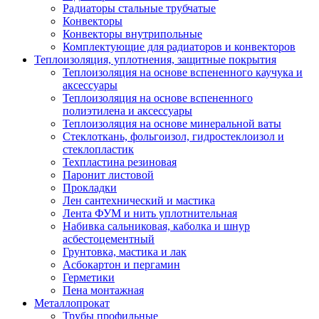
Радиаторы стальные трубчатые
Конвекторы
Конвекторы внутрипольные
Комплектующие для радиаторов и конвекторов
Теплоизоляция, уплотнения, защитные покрытия
Теплоизоляция на основе вспененного каучука и
аксессуары
Теплоизоляция на основе вспененного
полиэтилена и аксессуары
Теплоизоляция на основе минеральной ваты
Стеклоткань, фольгоизол, гидростеклоизол и
стеклопластик
Техпластина резиновая
Паронит листовой
Прокладки
Лен сантехнический и мастика
Лента ФУМ и нить уплотнительная
Набивка сальниковая, каболка и шнур
асбестоцементный
Грунтовка, мастика и лак
Асбокартон и пергамин
Герметики
Пена монтажная
Металлопрокат
Трубы профильные