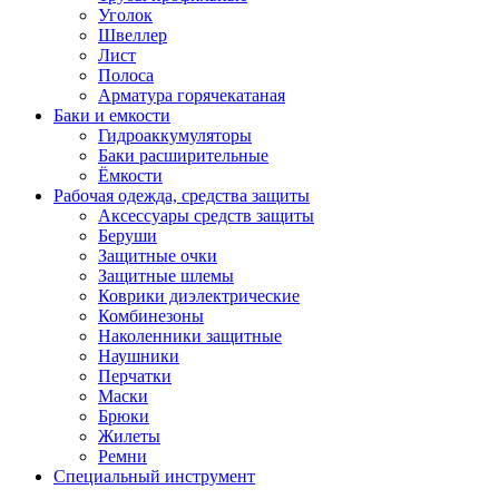
Уголок
Швеллер
Лист
Полоса
Арматура горячекатаная
Баки и емкости
Гидроаккумуляторы
Баки расширительные
Ёмкости
Рабочая одежда, средства защиты
Аксессуары средств защиты
Беруши
Защитные очки
Защитные шлемы
Коврики диэлектрические
Комбинезоны
Наколенники защитные
Наушники
Перчатки
Маски
Брюки
Жилеты
Ремни
Специальный инструмент