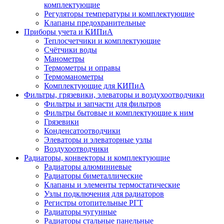
комплектующие
Регуляторы температуры и комплектующие
Клапаны предохранительные
Приборы учета и КИПиА
Теплосчетчики и комплектующие
Счётчики воды
Манометры
Термометры и оправы
Термоманометры
Комплектующие для КИПиА
Фильтры, грязевики, элеваторы и воздухоотводчики
Фильтры и запчасти для фильтров
Фильтры бытовые и комплектующие к ним
Грязевики
Конденсатоотводчики
Элеваторы и элеваторные узлы
Воздухоотводчики
Радиаторы, конвекторы и комплектующие
Радиаторы алюминиевые
Радиаторы биметаллические
Клапаны и элементы термостатические
Узлы подключения для радиаторов
Регистры отопительные РГТ
Радиаторы чугунные
Радиаторы стальные панельные