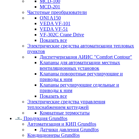
MCD-100
MCD-201
Частотные преобразователи
ONI A150
VEDA VF-101
VEDA VF-51
VF-302C Crane Drive
Показать все
Электрические средства автоматизации тепловых
пунктов
Диспетчеризация АИИС "Comfort Contour"
Клапаны для автоматизации местных
вентиляционных установок
Клапаны поворотные регулирующие и
приводы к ним
Клапаны регулирующие седельные и
приводы к ним
Показать все
Электрические средства управления
теплоснабжением коттеджей
Комнатные термостаты
Продукция Grundfos
Автоматизация и КИП Grundfos
Датчики давления Grundfos
Кондиционеры Grundfos