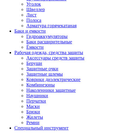
Уголок
Швеллер
Лист
Полоса
Арматура горячекатаная
Баки и емкости
Гидроаккумуляторы
Баки расширительные
Ёмкости
Рабочая одежда, средства защиты
Аксессуары средств защиты
Беруши
Защитные очки
Защитные шлемы
Коврики диэлектрические
Комбинезоны
Наколенники защитные
Наушники
Перчатки
Маски
Брюки
Жилеты
Ремни
Специальный инструмент