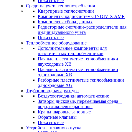
Показать все
Средства учета теплопотребления
Квартирные теплосчетчики
Компоненты радиосистемы INDIV X AMR
Компоненты сбора данных
Радиаторные счетчики–распределители для
индивидуального учета
Показать все
Теплообменное оборудование
Дополнительные компоненты для
пластинчатых теплообменников
Паяные пластинчатые теплообменники
двухходовые XB
Паяные пластинчатые теплообменники
одноходовые ХВ
Разборные пластинчатые теплообменники
одноходовые ХG
Трубопроводная арматура
Воздухоотводчики автоматические
Затворы дисковые, перемещаемая среда –
вода, гликолевые растворы
Краны шаровые запорные
Обратные клапаны
Показать все
Устройства плавного пуска