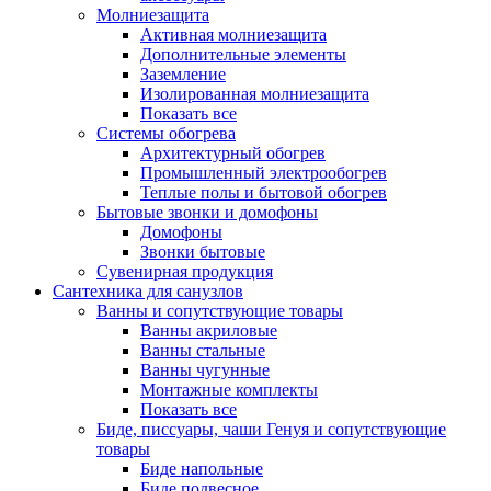
Молниезащита
Активная молниезащита
Дополнительные элементы
Заземление
Изолированная молниезащита
Показать все
Системы обогрева
Архитектурный обогрев
Промышленный электрообогрев
Теплые полы и бытовой обогрев
Бытовые звонки и домофоны
Домофоны
Звонки бытовые
Сувенирная продукция
Сантехника для санузлов
Ванны и сопутствующие товары
Ванны акриловые
Ванны стальные
Ванны чугунные
Монтажные комплекты
Показать все
Биде, писсуары, чаши Генуя и сопутствующие
товары
Биде напольные
Биде подвесное