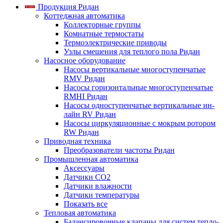
Продукция Ридан
Коттеджная автоматика
Коллекторные группы
Комнатные термостаты
Термоэлектрические приводы
Узлы смешения для теплого пола Ридан
Насосное оборудование
Насосы вертикальные многоступенчатые
RMV Ридан
Насосы горизонтальные многоступенчатые
RMHI Ридан
Насосы одноступенчатые вертикальные ин-
лайн RV Ридан
Насосы циркуляционные с мокрым ротором
RW Ридан
Приводная техника
Преобразователи частоты Ридан
Промышленная автоматика
Аксессуары
Датчики CO2
Датчики влажности
Датчики температуры
Показать все
Тепловая автоматика
Балансировочные клапаны для систем тепло-