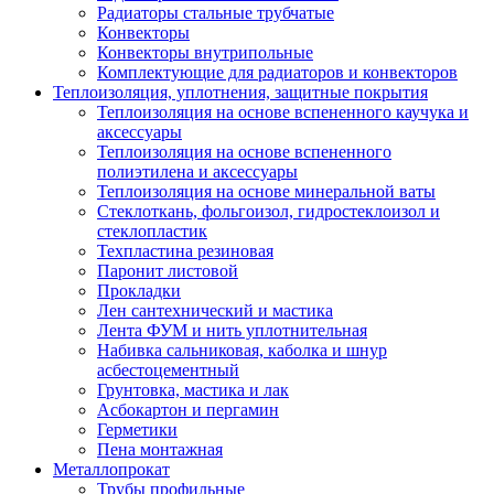
Радиаторы стальные трубчатые
Конвекторы
Конвекторы внутрипольные
Комплектующие для радиаторов и конвекторов
Теплоизоляция, уплотнения, защитные покрытия
Теплоизоляция на основе вспененного каучука и
аксессуары
Теплоизоляция на основе вспененного
полиэтилена и аксессуары
Теплоизоляция на основе минеральной ваты
Стеклоткань, фольгоизол, гидростеклоизол и
стеклопластик
Техпластина резиновая
Паронит листовой
Прокладки
Лен сантехнический и мастика
Лента ФУМ и нить уплотнительная
Набивка сальниковая, каболка и шнур
асбестоцементный
Грунтовка, мастика и лак
Асбокартон и пергамин
Герметики
Пена монтажная
Металлопрокат
Трубы профильные