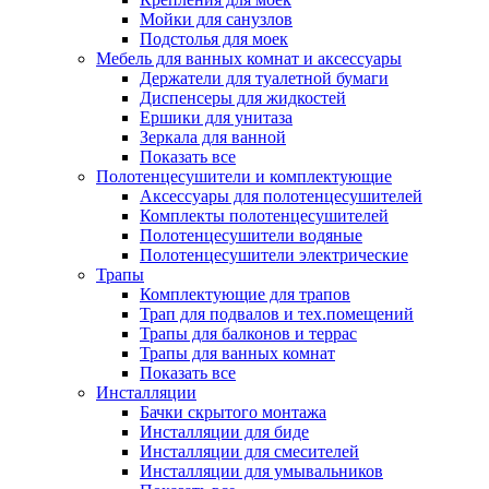
Мойки для санузлов
Подстолья для моек
Мебель для ванных комнат и аксессуары
Держатели для туалетной бумаги
Диспенсеры для жидкостей
Ершики для унитаза
Зеркала для ванной
Показать все
Полотенцесушители и комплектующие
Аксессуары для полотенцесушителей
Комплекты полотенцесушителей
Полотенцесушители водяные
Полотенцесушители электрические
Трапы
Комплектующие для трапов
Трап для подвалов и тех.помещений
Трапы для балконов и террас
Трапы для ванных комнат
Показать все
Инсталляции
Бачки скрытого монтажа
Инсталляции для биде
Инсталляции для смесителей
Инсталляции для умывальников