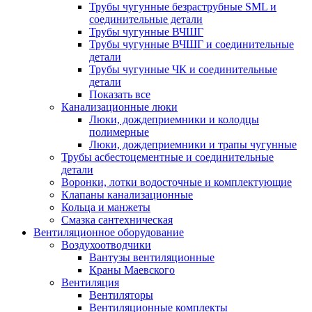
Трубы чугунные безраструбные SML и
соединительные детали
Трубы чугунные ВЧШГ
Трубы чугунные ВЧШГ и соединительные
детали
Трубы чугунные ЧК и соединительные
детали
Показать все
Канализационные люки
Люки, дождеприемники и колодцы
полимерные
Люки, дождеприемники и трапы чугунные
Трубы асбестоцементные и соединительные
детали
Воронки, лотки водосточные и комплектующие
Клапаны канализационные
Кольца и манжеты
Смазка сантехническая
Вентиляционное оборудование
Воздухоотводчики
Вантузы вентиляционные
Краны Маевского
Вентиляция
Вентиляторы
Вентиляционные комплекты