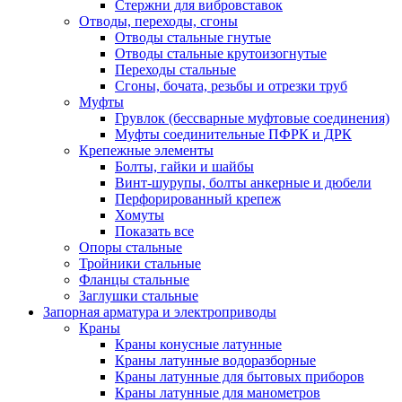
Стержни для вибровставок
Отводы, переходы, сгоны
Отводы стальные гнутые
Отводы стальные крутоизогнутые
Переходы стальные
Сгоны, бочата, резьбы и отрезки труб
Муфты
Грувлок (бессварные муфтовые соединения)
Муфты соединительные ПФРК и ДРК
Крепежные элементы
Болты, гайки и шайбы
Винт-шурупы, болты анкерные и дюбели
Перфорированный крепеж
Хомуты
Показать все
Опоры стальные
Тройники стальные
Фланцы стальные
Заглушки стальные
Запорная арматура и электроприводы
Краны
Краны конусные латунные
Краны латунные водоразборные
Краны латунные для бытовых приборов
Краны латунные для манометров