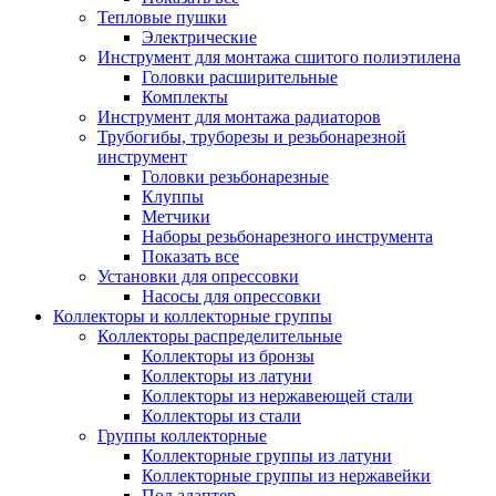
Тепловые пушки
Электрические
Инструмент для монтажа сшитого полиэтилена
Головки расширительные
Комплекты
Инструмент для монтажа радиаторов
Трубогибы, труборезы и резьбонарезной
инструмент
Головки резьбонарезные
Клуппы
Метчики
Наборы резьбонарезного инструмента
Показать все
Установки для опрессовки
Насосы для опрессовки
Коллекторы и коллекторные группы
Коллекторы распределительные
Коллекторы из бронзы
Коллекторы из латуни
Коллекторы из нержавеющей стали
Коллекторы из стали
Группы коллекторные
Коллекторные группы из латуни
Коллекторные группы из нержавейки
Под адаптер