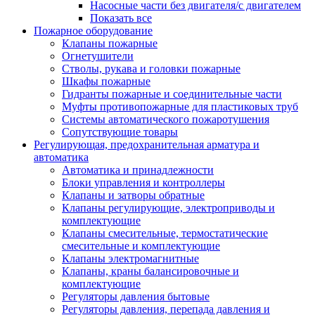
Насосные части без двигателя/с двигателем
Показать все
Пожарное оборудование
Клапаны пожарные
Огнетушители
Стволы, рукава и головки пожарные
Шкафы пожарные
Гидранты пожарные и соединительные части
Муфты противопожарные для пластиковых труб
Системы автоматического пожаротушения
Сопутствующие товары
Регулирующая, предохранительная арматура и
автоматика
Автоматика и принадлежности
Блоки управления и контроллеры
Клапаны и затворы обратные
Клапаны регулирующие, электроприводы и
комплектующие
Клапаны смесительные, термостатические
смесительные и комплектующие
Клапаны электромагнитные
Клапаны, краны балансировочные и
комплектующие
Регуляторы давления бытовые
Регуляторы давления, перепада давления и