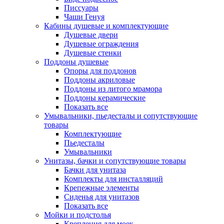
Писсуары
Чаши Генуя
Кабины душевые и комплектующие
Душевые двери
Душевые ограждения
Душевые стенки
Поддоны душевые
Опоры для поддонов
Поддоны акриловые
Поддоны из литого мрамора
Поддоны керамические
Показать все
Умывальники, пьедесталы и сопутствующие
товары
Комплектующие
Пьедесталы
Умывальники
Унитазы, бачки и сопутствующие товары
Бачки для унитаза
Комплекты для инсталляций
Крепежные элементы
Сиденья для унитазов
Показать все
Мойки и подстолья
Крепления для моек