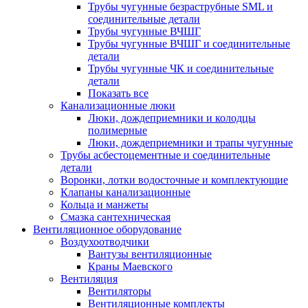
Трубы чугунные безраструбные SML и
соединительные детали
Трубы чугунные ВЧШГ
Трубы чугунные ВЧШГ и соединительные
детали
Трубы чугунные ЧК и соединительные
детали
Показать все
Канализационные люки
Люки, дождеприемники и колодцы
полимерные
Люки, дождеприемники и трапы чугунные
Трубы асбестоцементные и соединительные
детали
Воронки, лотки водосточные и комплектующие
Клапаны канализационные
Кольца и манжеты
Смазка сантехническая
Вентиляционное оборудование
Воздухоотводчики
Вантузы вентиляционные
Краны Маевского
Вентиляция
Вентиляторы
Вентиляционные комплекты