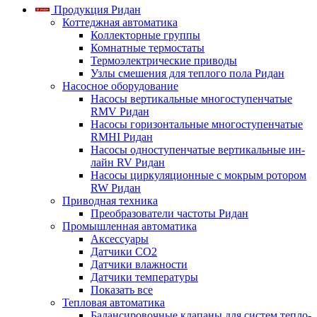
Продукция Ридан
Коттеджная автоматика
Коллекторные группы
Комнатные термостаты
Термоэлектрические приводы
Узлы смешения для теплого пола Ридан
Насосное оборудование
Насосы вертикальные многоступенчатые
RMV Ридан
Насосы горизонтальные многоступенчатые
RMHI Ридан
Насосы одноступенчатые вертикальные ин-
лайн RV Ридан
Насосы циркуляционные с мокрым ротором
RW Ридан
Приводная техника
Преобразователи частоты Ридан
Промышленная автоматика
Аксессуары
Датчики CO2
Датчики влажности
Датчики температуры
Показать все
Тепловая автоматика
Балансировочные клапаны для систем тепло-