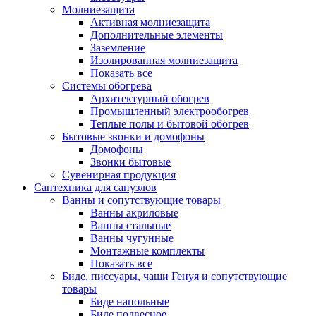
Молниезащита
Активная молниезащита
Дополнительные элементы
Заземление
Изолированная молниезащита
Показать все
Системы обогрева
Архитектурный обогрев
Промышленный электрообогрев
Теплые полы и бытовой обогрев
Бытовые звонки и домофоны
Домофоны
Звонки бытовые
Сувенирная продукция
Сантехника для санузлов
Ванны и сопутствующие товары
Ванны акриловые
Ванны стальные
Ванны чугунные
Монтажные комплекты
Показать все
Биде, писсуары, чаши Генуя и сопутствующие
товары
Биде напольные
Биде подвесное