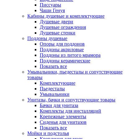
Писсуары
Чаши Генуя
Кабины душевые и комплектующие
Душевые двери
Душевые ограждения
Душевые стенки
Поддоны душевые
Опоры для поддонов
Поддоны акриловые
Поддоны из литого мрамора
Поддоны керамические
Показать все
Умывальники, пьедесталы и сопутствующие
товары
Комплектующие
Пьедесталы
Умывальники
Унитазы, бачки и сопутствующие товары
Бачки для унитаза
Комплекты для инсталляций
Крепежные элементы
Сиденья для унитазов
Показать все
Мойки и подстолья
Крепления для моек