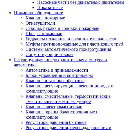
Насосные части без двигателя/с двигателем
Показать все
Пожарное оборудование
Клапаны пожарные
Огнетушители
Стволы, рукава и головки пожарные
Шкафы пожарные
Гидранты пожарные и соединительные части
Муфты противопожарные для пластиковых труб
Системы автоматического пожаротушения
Сопутствующие товары
Регулирующая, предохранительная арматура и
автоматика
Автоматика и принадлежности
Блоки управления и контроллеры
Клапаны и затворы обратные
Клапаны регулирующие, электроприводы и
комплектующие
Клапаны смесительные, термостатические
смесительные и комплектующие
Клапаны электромагнитные
Клапаны, краны балансировочные и
комплектующие
Регуляторы давления бытовые
Регуляторы давления, перепада давления и