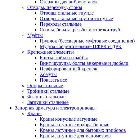
Стержни для вибровставок
Отводы, переходы, сгоны
Отводы стальные гнутые
Отводы стальные крутоизогнутые
Переходы стальные
Сгоны, бочата, резьбы и отрезки труб
Муфты
Грувлок (бессварные муфтовые соединения)
Муфты соединительные ПФРК и ДРК
Крепежные элементы
Болты, гайки и шайбы
Винт-шурупы, болты анкерные и дюбели
Перфорированный крепеж
Хомуты
Показать все
Опоры стальные
Тройники стальные
Фланцы стальные
Заглушки стальные
Запорная арматура и электроприводы
Краны
Краны конусные латунные
Краны латунные водоразборные
Краны латунные для бытовых приборов
Краны латунные для манометров