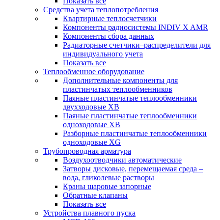
Показать все
Средства учета теплопотребления
Квартирные теплосчетчики
Компоненты радиосистемы INDIV X AMR
Компоненты сбора данных
Радиаторные счетчики–распределители для
индивидуального учета
Показать все
Теплообменное оборудование
Дополнительные компоненты для
пластинчатых теплообменников
Паяные пластинчатые теплообменники
двухходовые XB
Паяные пластинчатые теплообменники
одноходовые ХВ
Разборные пластинчатые теплообменники
одноходовые ХG
Трубопроводная арматура
Воздухоотводчики автоматические
Затворы дисковые, перемещаемая среда –
вода, гликолевые растворы
Краны шаровые запорные
Обратные клапаны
Показать все
Устройства плавного пуска