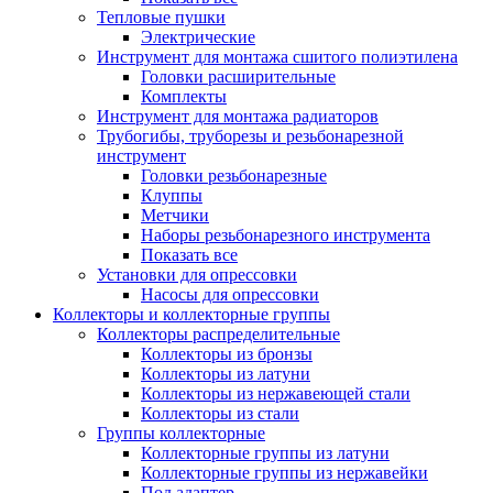
Тепловые пушки
Электрические
Инструмент для монтажа сшитого полиэтилена
Головки расширительные
Комплекты
Инструмент для монтажа радиаторов
Трубогибы, труборезы и резьбонарезной
инструмент
Головки резьбонарезные
Клуппы
Метчики
Наборы резьбонарезного инструмента
Показать все
Установки для опрессовки
Насосы для опрессовки
Коллекторы и коллекторные группы
Коллекторы распределительные
Коллекторы из бронзы
Коллекторы из латуни
Коллекторы из нержавеющей стали
Коллекторы из стали
Группы коллекторные
Коллекторные группы из латуни
Коллекторные группы из нержавейки
Под адаптер