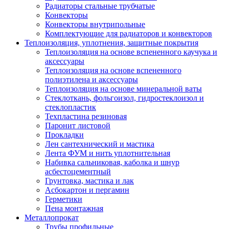
Радиаторы стальные трубчатые
Конвекторы
Конвекторы внутрипольные
Комплектующие для радиаторов и конвекторов
Теплоизоляция, уплотнения, защитные покрытия
Теплоизоляция на основе вспененного каучука и
аксессуары
Теплоизоляция на основе вспененного
полиэтилена и аксессуары
Теплоизоляция на основе минеральной ваты
Стеклоткань, фольгоизол, гидростеклоизол и
стеклопластик
Техпластина резиновая
Паронит листовой
Прокладки
Лен сантехнический и мастика
Лента ФУМ и нить уплотнительная
Набивка сальниковая, каболка и шнур
асбестоцементный
Грунтовка, мастика и лак
Асбокартон и пергамин
Герметики
Пена монтажная
Металлопрокат
Трубы профильные