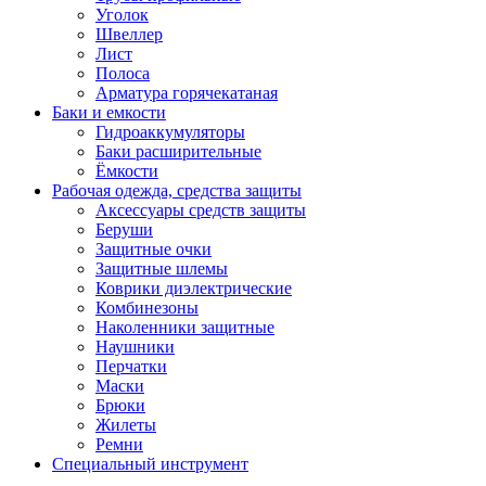
Уголок
Швеллер
Лист
Полоса
Арматура горячекатаная
Баки и емкости
Гидроаккумуляторы
Баки расширительные
Ёмкости
Рабочая одежда, средства защиты
Аксессуары средств защиты
Беруши
Защитные очки
Защитные шлемы
Коврики диэлектрические
Комбинезоны
Наколенники защитные
Наушники
Перчатки
Маски
Брюки
Жилеты
Ремни
Специальный инструмент