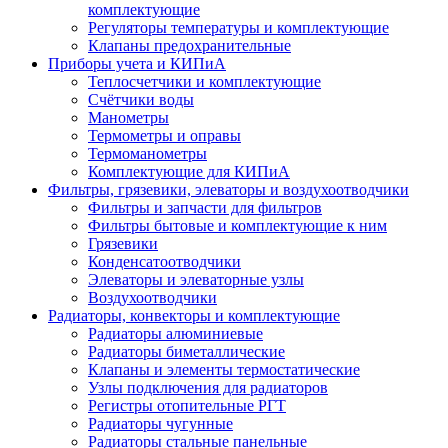
комплектующие
Регуляторы температуры и комплектующие
Клапаны предохранительные
Приборы учета и КИПиА
Теплосчетчики и комплектующие
Счётчики воды
Манометры
Термометры и оправы
Термоманометры
Комплектующие для КИПиА
Фильтры, грязевики, элеваторы и воздухоотводчики
Фильтры и запчасти для фильтров
Фильтры бытовые и комплектующие к ним
Грязевики
Конденсатоотводчики
Элеваторы и элеваторные узлы
Воздухоотводчики
Радиаторы, конвекторы и комплектующие
Радиаторы алюминиевые
Радиаторы биметаллические
Клапаны и элементы термостатические
Узлы подключения для радиаторов
Регистры отопительные РГТ
Радиаторы чугунные
Радиаторы стальные панельные