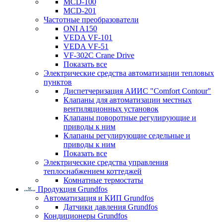
MCD-100
MCD-201
Частотные преобразователи
ONI A150
VEDA VF-101
VEDA VF-51
VF-302C Crane Drive
Показать все
Электрические средства автоматизации тепловых
пунктов
Диспетчеризация АИИС "Comfort Contour"
Клапаны для автоматизации местных
вентиляционных установок
Клапаны поворотные регулирующие и
приводы к ним
Клапаны регулирующие седельные и
приводы к ним
Показать все
Электрические средства управления
теплоснабжением коттеджей
Комнатные термостаты
Продукция Grundfos
Автоматизация и КИП Grundfos
Датчики давления Grundfos
Кондиционеры Grundfos