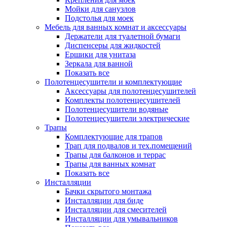
Мойки для санузлов
Подстолья для моек
Мебель для ванных комнат и аксессуары
Держатели для туалетной бумаги
Диспенсеры для жидкостей
Ершики для унитаза
Зеркала для ванной
Показать все
Полотенцесушители и комплектующие
Аксессуары для полотенцесушителей
Комплекты полотенцесушителей
Полотенцесушители водяные
Полотенцесушители электрические
Трапы
Комплектующие для трапов
Трап для подвалов и тех.помещений
Трапы для балконов и террас
Трапы для ванных комнат
Показать все
Инсталляции
Бачки скрытого монтажа
Инсталляции для биде
Инсталляции для смесителей
Инсталляции для умывальников