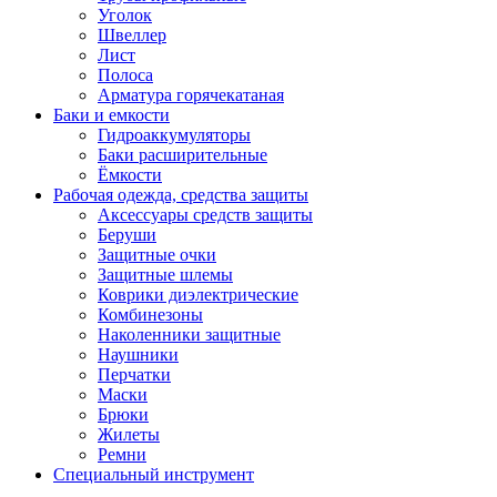
Уголок
Швеллер
Лист
Полоса
Арматура горячекатаная
Баки и емкости
Гидроаккумуляторы
Баки расширительные
Ёмкости
Рабочая одежда, средства защиты
Аксессуары средств защиты
Беруши
Защитные очки
Защитные шлемы
Коврики диэлектрические
Комбинезоны
Наколенники защитные
Наушники
Перчатки
Маски
Брюки
Жилеты
Ремни
Специальный инструмент