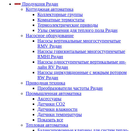
Продукция Ридан
Коттеджная автоматика
Коллекторные группы
Комнатные термостаты
Термоэлектрические приводы
Узлы смешения для теплого пола Ридан
Насосное оборудование
Насосы вертикальные многоступенчатые
RMV Ридан
Насосы горизонтальные многоступенчатые
RMHI Ридан
Насосы одноступенчатые вертикальные ин-
лайн RV Ридан
Насосы циркуляционные с мокрым ротором
RW Ридан
Приводная техника
Преобразователи частоты Ридан
Промышленная автоматика
Аксессуары
Датчики CO2
Датчики влажности
Датчики температуры
Показать все
Тепловая автоматика
Балансировочные клапаны для систем тепло-