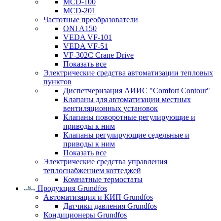
MCD-100
MCD-201
Частотные преобразователи
ONI A150
VEDA VF-101
VEDA VF-51
VF-302C Crane Drive
Показать все
Электрические средства автоматизации тепловых
пунктов
Диспетчеризация АИИС "Comfort Contour"
Клапаны для автоматизации местных
вентиляционных установок
Клапаны поворотные регулирующие и
приводы к ним
Клапаны регулирующие седельные и
приводы к ним
Показать все
Электрические средства управления
теплоснабжением коттеджей
Комнатные термостаты
Продукция Grundfos
Автоматизация и КИП Grundfos
Датчики давления Grundfos
Кондиционеры Grundfos