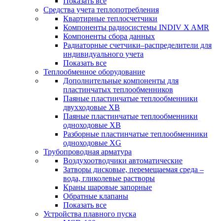
Показать все
Средства учета теплопотребления
Квартирные теплосчетчики
Компоненты радиосистемы INDIV X AMR
Компоненты сбора данных
Радиаторные счетчики–распределители для
индивидуального учета
Показать все
Теплообменное оборудование
Дополнительные компоненты для
пластинчатых теплообменников
Паяные пластинчатые теплообменники
двухходовые XB
Паяные пластинчатые теплообменники
одноходовые ХВ
Разборные пластинчатые теплообменники
одноходовые ХG
Трубопроводная арматура
Воздухоотводчики автоматические
Затворы дисковые, перемещаемая среда –
вода, гликолевые растворы
Краны шаровые запорные
Обратные клапаны
Показать все
Устройства плавного пуска