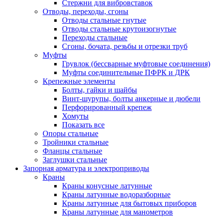
Стержни для вибровставок
Отводы, переходы, сгоны
Отводы стальные гнутые
Отводы стальные крутоизогнутые
Переходы стальные
Сгоны, бочата, резьбы и отрезки труб
Муфты
Грувлок (бессварные муфтовые соединения)
Муфты соединительные ПФРК и ДРК
Крепежные элементы
Болты, гайки и шайбы
Винт-шурупы, болты анкерные и дюбели
Перфорированный крепеж
Хомуты
Показать все
Опоры стальные
Тройники стальные
Фланцы стальные
Заглушки стальные
Запорная арматура и электроприводы
Краны
Краны конусные латунные
Краны латунные водоразборные
Краны латунные для бытовых приборов
Краны латунные для манометров