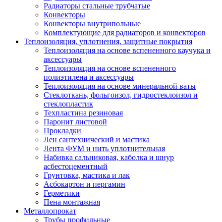
Радиаторы стальные трубчатые
Конвекторы
Конвекторы внутрипольные
Комплектующие для радиаторов и конвекторов
Теплоизоляция, уплотнения, защитные покрытия
Теплоизоляция на основе вспененного каучука и
аксессуары
Теплоизоляция на основе вспененного
полиэтилена и аксессуары
Теплоизоляция на основе минеральной ваты
Стеклоткань, фольгоизол, гидростеклоизол и
стеклопластик
Техпластина резиновая
Паронит листовой
Прокладки
Лен сантехнический и мастика
Лента ФУМ и нить уплотнительная
Набивка сальниковая, каболка и шнур
асбестоцементный
Грунтовка, мастика и лак
Асбокартон и пергамин
Герметики
Пена монтажная
Металлопрокат
Трубы профильные