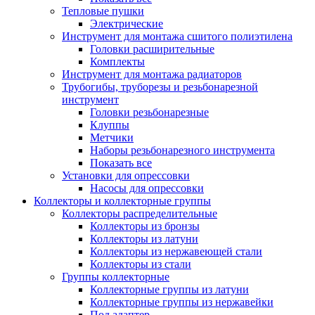
Тепловые пушки
Электрические
Инструмент для монтажа сшитого полиэтилена
Головки расширительные
Комплекты
Инструмент для монтажа радиаторов
Трубогибы, труборезы и резьбонарезной
инструмент
Головки резьбонарезные
Клуппы
Метчики
Наборы резьбонарезного инструмента
Показать все
Установки для опрессовки
Насосы для опрессовки
Коллекторы и коллекторные группы
Коллекторы распределительные
Коллекторы из бронзы
Коллекторы из латуни
Коллекторы из нержавеющей стали
Коллекторы из стали
Группы коллекторные
Коллекторные группы из латуни
Коллекторные группы из нержавейки
Под адаптер