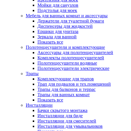
Мойки для санузлов
Подстолья для моек
Мебель для ванных комнат и аксессуары
Держатели для туалетной бумаги
Диспенсеры для жидкостей
Ершики для унитаза
Зеркала для ванной
Показать все
Полотенцесушители и комплектующие
Аксессуары для полотенцесушителей
Комплекты полотенцесушителей
Полотенцесушители водяные
Полотенцесушители электрические
Трапы
Комплектующие для трапов
Трап для подвалов и тех.помещений
Трапы для балконов и террас
Трапы для ванных комнат
Показать все
Инсталляции
Бачки скрытого монтажа
Инсталляции для биде
Инсталляции для смесителей
Инсталляции для умывальников