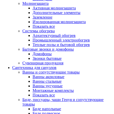
Молниезащита
Активная молниезащита
Дополнительные элементы
Заземление
Изолированная молниезащита
Показать все
Системы обогрева
Архитектурный обогрев
Промышленный электрообогрев
Теплые полы и бытовой обогрев
Бытовые звонки и домофоны
Домофоны
Звонки бытовые
Сувенирная продукция
Сантехника для санузлов
Ванны и сопутствующие товары
Ванны акриловые
Ванны стальные
Ванны чугунные
Монтажные комплекты
Показать все
Биде, писсуары, чаши Генуя и сопутствующие
товары
Биде напольные
Биде подвесное