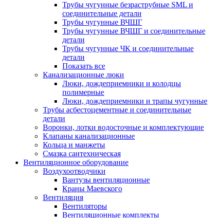
Трубы чугунные безраструбные SML и
соединительные детали
Трубы чугунные ВЧШГ
Трубы чугунные ВЧШГ и соединительные
детали
Трубы чугунные ЧК и соединительные
детали
Показать все
Канализационные люки
Люки, дождеприемники и колодцы
полимерные
Люки, дождеприемники и трапы чугунные
Трубы асбестоцементные и соединительные
детали
Воронки, лотки водосточные и комплектующие
Клапаны канализационные
Кольца и манжеты
Смазка сантехническая
Вентиляционное оборудование
Воздухоотводчики
Вантузы вентиляционные
Краны Маевского
Вентиляция
Вентиляторы
Вентиляционные комплекты