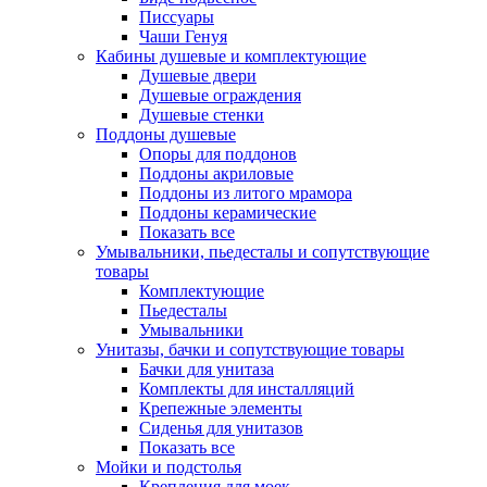
Писсуары
Чаши Генуя
Кабины душевые и комплектующие
Душевые двери
Душевые ограждения
Душевые стенки
Поддоны душевые
Опоры для поддонов
Поддоны акриловые
Поддоны из литого мрамора
Поддоны керамические
Показать все
Умывальники, пьедесталы и сопутствующие
товары
Комплектующие
Пьедесталы
Умывальники
Унитазы, бачки и сопутствующие товары
Бачки для унитаза
Комплекты для инсталляций
Крепежные элементы
Сиденья для унитазов
Показать все
Мойки и подстолья
Крепления для моек