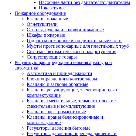
Насосные части без двигателя/с двигателем
Показать все
Пожарное оборудование
Клапаны пожарные
Огнетушители
Стволы, рукава и головки пожарные
Шкафы пожарные
Гидранты пожарные и соединительные части
Муфты противопожарные для пластиковых труб
Системы автоматического пожаротушения
Сопутствующие товары
Регулирующая, предохранительная арматура и
автоматика
Автоматика и принадлежности
Блоки управления и контроллеры
Клапаны и затворы обратные
Клапаны регулирующие, электроприводы и
комплектующие
Клапаны смесительные, термостатические
смесительные и комплектующие
Клапаны электромагнитные
Клапаны, краны балансировочные и
комплектующие
Регуляторы давления бытовые
Регуляторы давления, перепада давления и