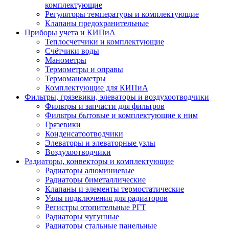
комплектующие
Регуляторы температуры и комплектующие
Клапаны предохранительные
Приборы учета и КИПиА
Теплосчетчики и комплектующие
Счётчики воды
Манометры
Термометры и оправы
Термоманометры
Комплектующие для КИПиА
Фильтры, грязевики, элеваторы и воздухоотводчики
Фильтры и запчасти для фильтров
Фильтры бытовые и комплектующие к ним
Грязевики
Конденсатоотводчики
Элеваторы и элеваторные узлы
Воздухоотводчики
Радиаторы, конвекторы и комплектующие
Радиаторы алюминиевые
Радиаторы биметаллические
Клапаны и элементы термостатические
Узлы подключения для радиаторов
Регистры отопительные РГТ
Радиаторы чугунные
Радиаторы стальные панельные