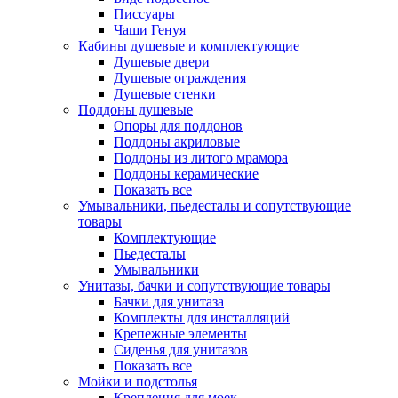
Писсуары
Чаши Генуя
Кабины душевые и комплектующие
Душевые двери
Душевые ограждения
Душевые стенки
Поддоны душевые
Опоры для поддонов
Поддоны акриловые
Поддоны из литого мрамора
Поддоны керамические
Показать все
Умывальники, пьедесталы и сопутствующие
товары
Комплектующие
Пьедесталы
Умывальники
Унитазы, бачки и сопутствующие товары
Бачки для унитаза
Комплекты для инсталляций
Крепежные элементы
Сиденья для унитазов
Показать все
Мойки и подстолья
Крепления для моек