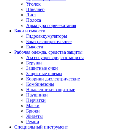
Уголок
Швеллер
Лист
Полоса
Арматура горячекатаная
Баки и емкости
Гидроаккумуляторы
Баки расширительные
Ёмкости
Рабочая одежда, средства защиты
Аксессуары средств защиты
Беруши
Защитные очки
Защитные шлемы
Коврики диэлектрические
Комбинезоны
Наколенники защитные
Наушники
Перчатки
Маски
Брюки
Жилеты
Ремни
Специальный инструмент