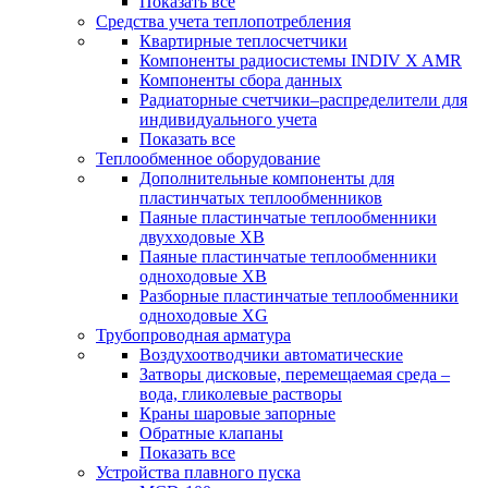
Показать все
Средства учета теплопотребления
Квартирные теплосчетчики
Компоненты радиосистемы INDIV X AMR
Компоненты сбора данных
Радиаторные счетчики–распределители для
индивидуального учета
Показать все
Теплообменное оборудование
Дополнительные компоненты для
пластинчатых теплообменников
Паяные пластинчатые теплообменники
двухходовые XB
Паяные пластинчатые теплообменники
одноходовые ХВ
Разборные пластинчатые теплообменники
одноходовые ХG
Трубопроводная арматура
Воздухоотводчики автоматические
Затворы дисковые, перемещаемая среда –
вода, гликолевые растворы
Краны шаровые запорные
Обратные клапаны
Показать все
Устройства плавного пуска