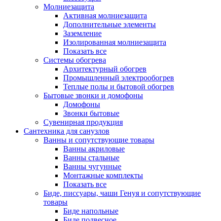
Молниезащита
Активная молниезащита
Дополнительные элементы
Заземление
Изолированная молниезащита
Показать все
Системы обогрева
Архитектурный обогрев
Промышленный электрообогрев
Теплые полы и бытовой обогрев
Бытовые звонки и домофоны
Домофоны
Звонки бытовые
Сувенирная продукция
Сантехника для санузлов
Ванны и сопутствующие товары
Ванны акриловые
Ванны стальные
Ванны чугунные
Монтажные комплекты
Показать все
Биде, писсуары, чаши Генуя и сопутствующие
товары
Биде напольные
Биде подвесное