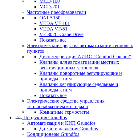
MCD-100
MCD-201
Частотные преобразователи
ONI A150
VEDA VF-101
VEDA VF-51
VF-302C Crane Drive
Показать все
Электрические средства автоматизации тепловых
пунктов
Диспетчеризация АИИС "Comfort Contour"
Клапаны для автоматизации местных
вентиляционных установок
Клапаны поворотные регулирующие и
приводы к ним
Клапаны регулирующие седельные и
приводы к ним
Показать все
Электрические средства управления
теплоснабжением коттеджей
Комнатные термостаты
Продукция Grundfos
Автоматизация и КИП Grundfos
Датчики давления Grundfos
Кондиционеры Grundfos