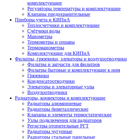
комплектующие
Регуляторы температуры и комплектующие
Клапаны предохранительные
Приборы учета и КИПиА
Теплосчетчики и комплектующие
Счётчики воды
Манометры
Термометры и оправы
Термоманометры
Комплектующие для КИПиА
Фильтры, грязевики, элеваторы и воздухоотводчики
Фильтры и запчасти для фильтров
Фильтры бытовые и комплектующие к ним
Грязевики
Конденсатоотводчики
Элеваторы и элеваторные узлы
Воздухоотводчики
Радиаторы, конвекторы и комплектующие
Радиаторы алюминиевые
Радиаторы биметаллические
Клапаны и элементы термостатические
Узлы подключения для радиаторов
Регистры отопительные РГТ
Радиаторы чугунные
Радиаторы стальные панельные