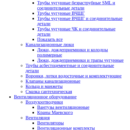
Трубы чугунные безраструбные SML и
соединительные детали
Трубы чугунные ВЧШГ
Трубы чугунные ВЧШГ и соединительные
детали
Трубы чугунные ЧК и соединительные
детали
Показать все
Канализационные люки
Люки, дождеприемники и колодцы
полимерные
Люки, дождеприемники и трапы чугунные
Трубы асбестоцементные и соединительные
детали
Воронки, лотки водосточные и комплектующие
Клапаны канализационные
Кольца и манжеты
Смазка сантехническая
Вентиляционное оборудование
Воздухоотводчики
Вантузы вентиляционные
Краны Маевского
Вентиляция
Вентиляторы
Вентиляционные комплекты