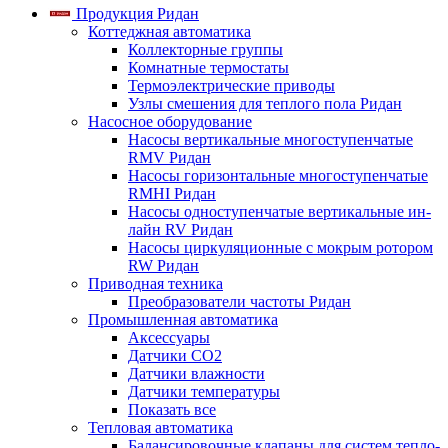
Продукция Ридан
Коттеджная автоматика
Коллекторные группы
Комнатные термостаты
Термоэлектрические приводы
Узлы смешения для теплого пола Ридан
Насосное оборудование
Насосы вертикальные многоступенчатые
RMV Ридан
Насосы горизонтальные многоступенчатые
RMHI Ридан
Насосы одноступенчатые вертикальные ин-
лайн RV Ридан
Насосы циркуляционные с мокрым ротором
RW Ридан
Приводная техника
Преобразователи частоты Ридан
Промышленная автоматика
Аксессуары
Датчики CO2
Датчики влажности
Датчики температуры
Показать все
Тепловая автоматика
Балансировочные клапаны для систем тепло-