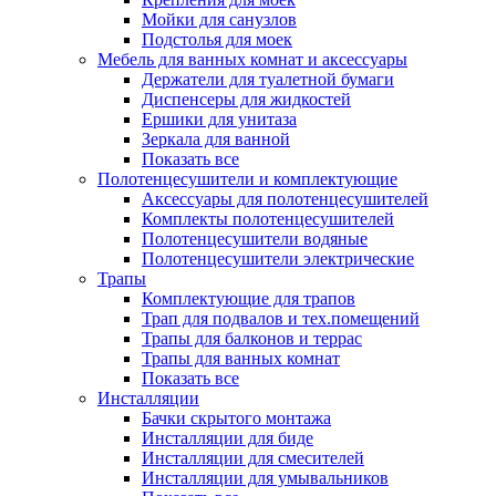
Мойки для санузлов
Подстолья для моек
Мебель для ванных комнат и аксессуары
Держатели для туалетной бумаги
Диспенсеры для жидкостей
Ершики для унитаза
Зеркала для ванной
Показать все
Полотенцесушители и комплектующие
Аксессуары для полотенцесушителей
Комплекты полотенцесушителей
Полотенцесушители водяные
Полотенцесушители электрические
Трапы
Комплектующие для трапов
Трап для подвалов и тех.помещений
Трапы для балконов и террас
Трапы для ванных комнат
Показать все
Инсталляции
Бачки скрытого монтажа
Инсталляции для биде
Инсталляции для смесителей
Инсталляции для умывальников