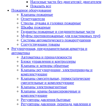
Насосные части без двигателя/с двигателем
Показать все
Пожарное оборудование
Клапаны пожарные
Огнетушители
Стволы, рукава и головки пожарные
Шкафы пожарные
Гидранты пожарные и соединительные части
Муфты противопожарные для пластиковых труб
Системы автоматического пожаротушения
Сопутствующие товары
Регулирующая, предохранительная арматура и
автоматика
Автоматика и принадлежности
Блоки управления и контроллеры
Клапаны и затворы обратные
Клапаны регулирующие, электроприводы и
комплектующие
Клапаны смесительные, термостатические
смесительные и комплектующие
Клапаны электромагнитные
Клапаны, краны балансировочные и
комплектующие
Регуляторы давления бытовые
Регуляторы давления, перепада давления и