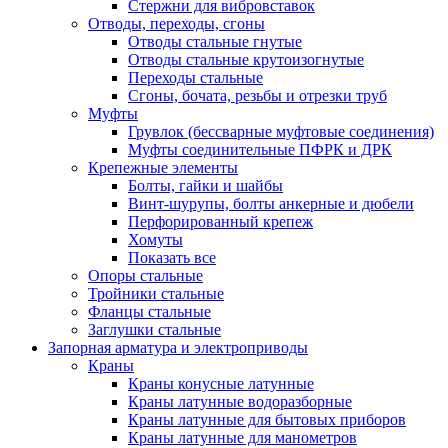
Стержни для вибровставок
Отводы, переходы, сгоны
Отводы стальные гнутые
Отводы стальные крутоизогнутые
Переходы стальные
Сгоны, бочата, резьбы и отрезки труб
Муфты
Грувлок (бессварные муфтовые соединения)
Муфты соединительные ПФРК и ДРК
Крепежные элементы
Болты, гайки и шайбы
Винт-шурупы, болты анкерные и дюбели
Перфорированный крепеж
Хомуты
Показать все
Опоры стальные
Тройники стальные
Фланцы стальные
Заглушки стальные
Запорная арматура и электроприводы
Краны
Краны конусные латунные
Краны латунные водоразборные
Краны латунные для бытовых приборов
Краны латунные для манометров