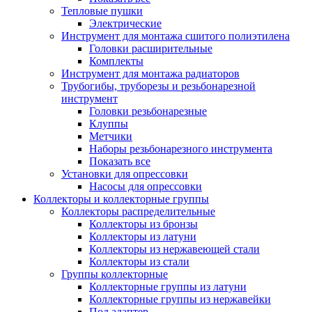
Тепловые пушки
Электрические
Инструмент для монтажа сшитого полиэтилена
Головки расширительные
Комплекты
Инструмент для монтажа радиаторов
Трубогибы, труборезы и резьбонарезной
инструмент
Головки резьбонарезные
Клуппы
Метчики
Наборы резьбонарезного инструмента
Показать все
Установки для опрессовки
Насосы для опрессовки
Коллекторы и коллекторные группы
Коллекторы распределительные
Коллекторы из бронзы
Коллекторы из латуни
Коллекторы из нержавеющей стали
Коллекторы из стали
Группы коллекторные
Коллекторные группы из латуни
Коллекторные группы из нержавейки
Под адаптер