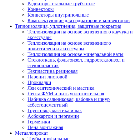
Радиаторы стальные трубчатые
Конвекторы
Конвекторы внутрипольные
Комплектующие для радиаторов и конвекторов
Теплоизоляция, уплотнения, защитные покрытия
Теплоизоляция на основе вспененного каучука и
аксессуары
Теплоизоляция на основе вспененного
полиэтилена и аксессуары
Теплоизоляция на основе минеральной ваты
Стеклоткань, фольгоизол, гидростеклоизол и
стеклопластик
Техпластина резиновая
Паронит листовой
Прокладки
Лен сантехнический и мастика
Лента ФУМ и нить уплотнительная
Набивка сальниковая, каболка и шнур
асбестоцементный
Грунтовка, мастика и лак
Асбокартон и пергамин
Герметики
Пена монтажная
Металлопрокат
Трубы профильные