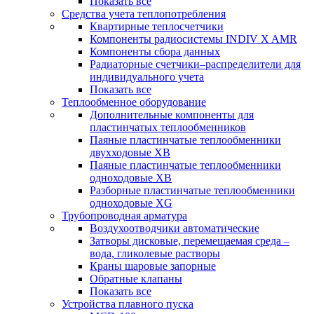
Показать все
Средства учета теплопотребления
Квартирные теплосчетчики
Компоненты радиосистемы INDIV X AMR
Компоненты сбора данных
Радиаторные счетчики–распределители для
индивидуального учета
Показать все
Теплообменное оборудование
Дополнительные компоненты для
пластинчатых теплообменников
Паяные пластинчатые теплообменники
двухходовые XB
Паяные пластинчатые теплообменники
одноходовые ХВ
Разборные пластинчатые теплообменники
одноходовые ХG
Трубопроводная арматура
Воздухоотводчики автоматические
Затворы дисковые, перемещаемая среда –
вода, гликолевые растворы
Краны шаровые запорные
Обратные клапаны
Показать все
Устройства плавного пуска