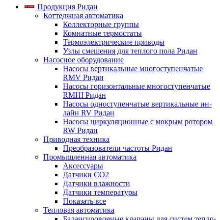
Продукция Ридан
Коттеджная автоматика
Коллекторные группы
Комнатные термостаты
Термоэлектрические приводы
Узлы смешения для теплого пола Ридан
Насосное оборудование
Насосы вертикальные многоступенчатые
RMV Ридан
Насосы горизонтальные многоступенчатые
RMHI Ридан
Насосы одноступенчатые вертикальные ин-
лайн RV Ридан
Насосы циркуляционные с мокрым ротором
RW Ридан
Приводная техника
Преобразователи частоты Ридан
Промышленная автоматика
Аксессуары
Датчики CO2
Датчики влажности
Датчики температуры
Показать все
Тепловая автоматика
Балансировочные клапаны для систем тепло-