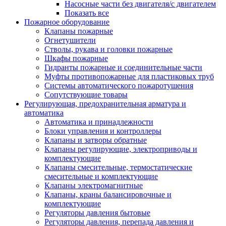
Насосные части без двигателя/с двигателем
Показать все
Пожарное оборудование
Клапаны пожарные
Огнетушители
Стволы, рукава и головки пожарные
Шкафы пожарные
Гидранты пожарные и соединительные части
Муфты противопожарные для пластиковых труб
Системы автоматического пожаротушения
Сопутствующие товары
Регулирующая, предохранительная арматура и
автоматика
Автоматика и принадлежности
Блоки управления и контроллеры
Клапаны и затворы обратные
Клапаны регулирующие, электроприводы и
комплектующие
Клапаны смесительные, термостатические
смесительные и комплектующие
Клапаны электромагнитные
Клапаны, краны балансировочные и
комплектующие
Регуляторы давления бытовые
Регуляторы давления, перепада давления и