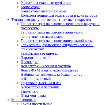
Радиаторы стальные трубчатые
Конвекторы
Конвекторы внутрипольные
Комплектующие для радиаторов и конвекторов
Теплоизоляция, уплотнения, защитные покрытия
Теплоизоляция на основе вспененного каучука и
аксессуары
Теплоизоляция на основе вспененного
полиэтилена и аксессуары
Теплоизоляция на основе минеральной ваты
Стеклоткань, фольгоизол, гидростеклоизол и
стеклопластик
Техпластина резиновая
Паронит листовой
Прокладки
Лен сантехнический и мастика
Лента ФУМ и нить уплотнительная
Набивка сальниковая, каболка и шнур
асбестоцементный
Грунтовка, мастика и лак
Асбокартон и пергамин
Герметики
Пена монтажная
Металлопрокат
Трубы профильные