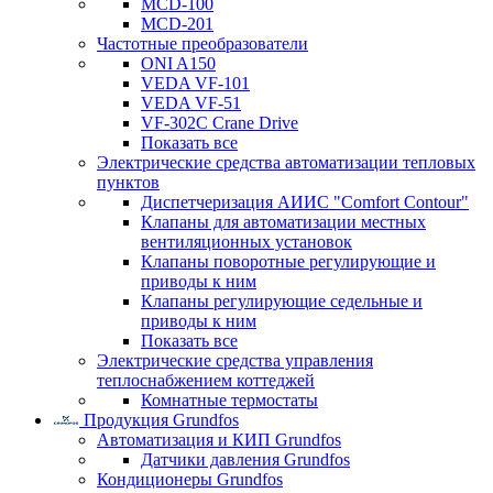
MCD-100
MCD-201
Частотные преобразователи
ONI A150
VEDA VF-101
VEDA VF-51
VF-302C Crane Drive
Показать все
Электрические средства автоматизации тепловых
пунктов
Диспетчеризация АИИС "Comfort Contour"
Клапаны для автоматизации местных
вентиляционных установок
Клапаны поворотные регулирующие и
приводы к ним
Клапаны регулирующие седельные и
приводы к ним
Показать все
Электрические средства управления
теплоснабжением коттеджей
Комнатные термостаты
Продукция Grundfos
Автоматизация и КИП Grundfos
Датчики давления Grundfos
Кондиционеры Grundfos