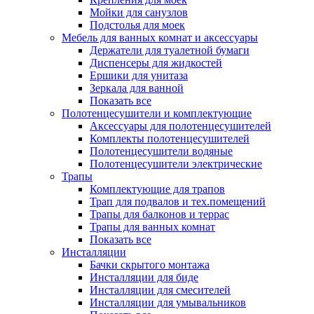
Мойки для санузлов
Подстолья для моек
Мебель для ванных комнат и аксессуары
Держатели для туалетной бумаги
Диспенсеры для жидкостей
Ершики для унитаза
Зеркала для ванной
Показать все
Полотенцесушители и комплектующие
Аксессуары для полотенцесушителей
Комплекты полотенцесушителей
Полотенцесушители водяные
Полотенцесушители электрические
Трапы
Комплектующие для трапов
Трап для подвалов и тех.помещений
Трапы для балконов и террас
Трапы для ванных комнат
Показать все
Инсталляции
Бачки скрытого монтажа
Инсталляции для биде
Инсталляции для смесителей
Инсталляции для умывальников