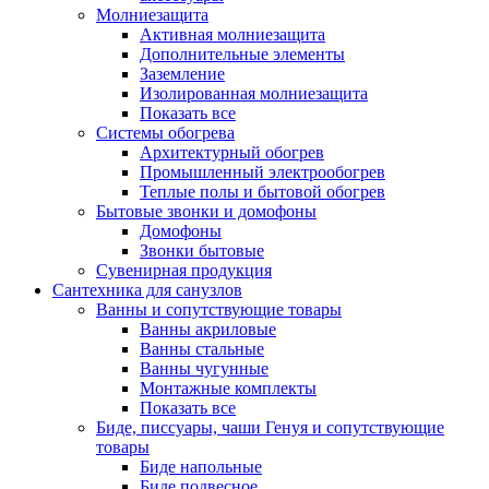
Молниезащита
Активная молниезащита
Дополнительные элементы
Заземление
Изолированная молниезащита
Показать все
Системы обогрева
Архитектурный обогрев
Промышленный электрообогрев
Теплые полы и бытовой обогрев
Бытовые звонки и домофоны
Домофоны
Звонки бытовые
Сувенирная продукция
Сантехника для санузлов
Ванны и сопутствующие товары
Ванны акриловые
Ванны стальные
Ванны чугунные
Монтажные комплекты
Показать все
Биде, писсуары, чаши Генуя и сопутствующие
товары
Биде напольные
Биде подвесное