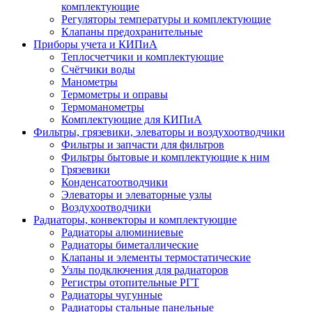
комплектующие
Регуляторы температуры и комплектующие
Клапаны предохранительные
Приборы учета и КИПиА
Теплосчетчики и комплектующие
Счётчики воды
Манометры
Термометры и оправы
Термоманометры
Комплектующие для КИПиА
Фильтры, грязевики, элеваторы и воздухоотводчики
Фильтры и запчасти для фильтров
Фильтры бытовые и комплектующие к ним
Грязевики
Конденсатоотводчики
Элеваторы и элеваторные узлы
Воздухоотводчики
Радиаторы, конвекторы и комплектующие
Радиаторы алюминиевые
Радиаторы биметаллические
Клапаны и элементы термостатические
Узлы подключения для радиаторов
Регистры отопительные РГТ
Радиаторы чугунные
Радиаторы стальные панельные