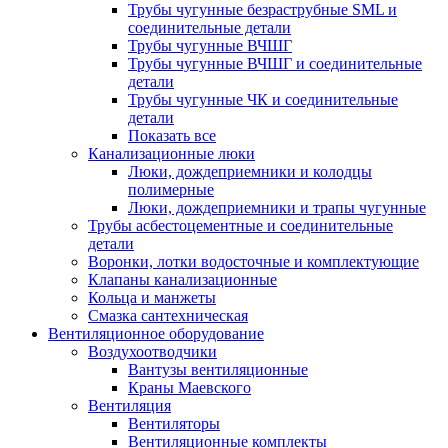
Трубы чугунные безраструбные SML и
соединительные детали
Трубы чугунные ВЧШГ
Трубы чугунные ВЧШГ и соединительные
детали
Трубы чугунные ЧК и соединительные
детали
Показать все
Канализационные люки
Люки, дождеприемники и колодцы
полимерные
Люки, дождеприемники и трапы чугунные
Трубы асбестоцементные и соединительные
детали
Воронки, лотки водосточные и комплектующие
Клапаны канализационные
Кольца и манжеты
Смазка сантехническая
Вентиляционное оборудование
Воздухоотводчики
Вантузы вентиляционные
Краны Маевского
Вентиляция
Вентиляторы
Вентиляционные комплекты