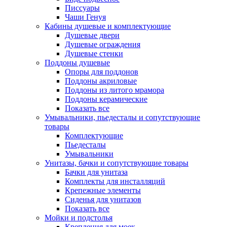
Писсуары
Чаши Генуя
Кабины душевые и комплектующие
Душевые двери
Душевые ограждения
Душевые стенки
Поддоны душевые
Опоры для поддонов
Поддоны акриловые
Поддоны из литого мрамора
Поддоны керамические
Показать все
Умывальники, пьедесталы и сопутствующие
товары
Комплектующие
Пьедесталы
Умывальники
Унитазы, бачки и сопутствующие товары
Бачки для унитаза
Комплекты для инсталляций
Крепежные элементы
Сиденья для унитазов
Показать все
Мойки и подстолья
Крепления для моек