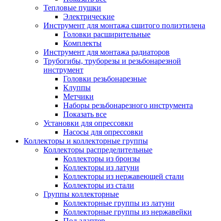
Тепловые пушки
Электрические
Инструмент для монтажа сшитого полиэтилена
Головки расширительные
Комплекты
Инструмент для монтажа радиаторов
Трубогибы, труборезы и резьбонарезной
инструмент
Головки резьбонарезные
Клуппы
Метчики
Наборы резьбонарезного инструмента
Показать все
Установки для опрессовки
Насосы для опрессовки
Коллекторы и коллекторные группы
Коллекторы распределительные
Коллекторы из бронзы
Коллекторы из латуни
Коллекторы из нержавеющей стали
Коллекторы из стали
Группы коллекторные
Коллекторные группы из латуни
Коллекторные группы из нержавейки
Под адаптер