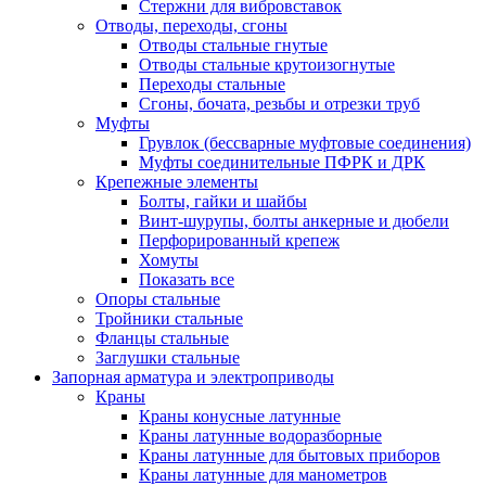
Стержни для вибровставок
Отводы, переходы, сгоны
Отводы стальные гнутые
Отводы стальные крутоизогнутые
Переходы стальные
Сгоны, бочата, резьбы и отрезки труб
Муфты
Грувлок (бессварные муфтовые соединения)
Муфты соединительные ПФРК и ДРК
Крепежные элементы
Болты, гайки и шайбы
Винт-шурупы, болты анкерные и дюбели
Перфорированный крепеж
Хомуты
Показать все
Опоры стальные
Тройники стальные
Фланцы стальные
Заглушки стальные
Запорная арматура и электроприводы
Краны
Краны конусные латунные
Краны латунные водоразборные
Краны латунные для бытовых приборов
Краны латунные для манометров