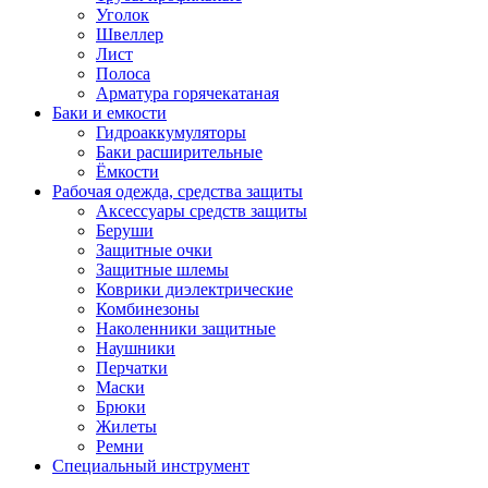
Уголок
Швеллер
Лист
Полоса
Арматура горячекатаная
Баки и емкости
Гидроаккумуляторы
Баки расширительные
Ёмкости
Рабочая одежда, средства защиты
Аксессуары средств защиты
Беруши
Защитные очки
Защитные шлемы
Коврики диэлектрические
Комбинезоны
Наколенники защитные
Наушники
Перчатки
Маски
Брюки
Жилеты
Ремни
Специальный инструмент