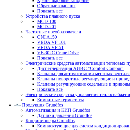
Краны шаровые запорные
Обратные клапаны
Показать все
Устройства плавного пуска
MCD-100
MCD-201
Частотные преобразователи
ONI A150
VEDA VF-101
VEDA VF-51
VF-302C Crane Drive
Показать все
Электрические средства автоматизации тепловых п
Диспетчеризация АИИС "Comfort Contour"
Клапаны для автоматизации местных вентил
Клапаны поворотные регулирующие и приво
Клапаны регулирующие седельные и приводы
Показать все
Электрические средства управления теплоснабжен
Комнатные термостаты
Продукция Grundfos
Автоматизация и КИП Grundfos
Датчики давления Grundfos
Кондиционеры Grundfos
Комплектующие для систем кондиционирова