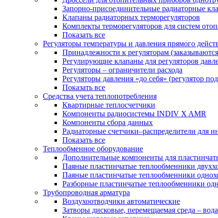
Запорно-присоединительные радиаторные кл
Клапаны радиаторных терморегуляторов
Комплекты терморегуляторов для систем ото
Показать все
Регуляторы температуры и давления прямого дейст
Принадлежности к регуляторам (заказываютс
Регулирующие клапаны для регуляторов давле
Регуляторы – ограничители расхода
Регуляторы давления «до себя» (регулятор по
Показать все
Средства учета теплопотребления
Квартирные теплосчетчики
Компоненты радиосистемы INDIV X AMR
Компоненты сбора данных
Радиаторные счетчики–распределители для и
Показать все
Теплообменное оборудование
Дополнительные компоненты для пластинчат
Паяные пластинчатые теплообменники двухх
Паяные пластинчатые теплообменники одно
Разборные пластинчатые теплообменники од
Трубопроводная арматура
Воздухоотводчики автоматические
Затворы дисковые, перемещаемая среда – вода