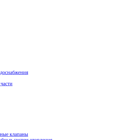
одоснабжения
 части
рные клапаны
убных систем отопления