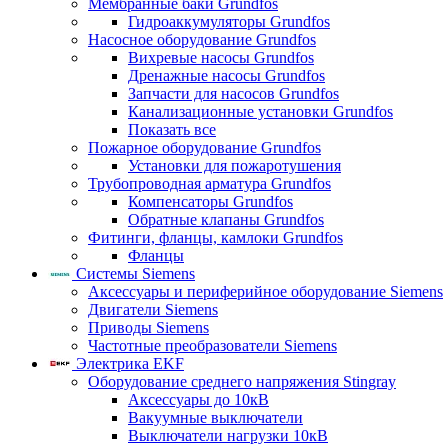
Мембранные баки Grundfos
Гидроаккумуляторы Grundfos
Насосное оборудование Grundfos
Вихревые насосы Grundfos
Дренажные насосы Grundfos
Запчасти для насосов Grundfos
Канализационные установки Grundfos
Показать все
Пожарное оборудование Grundfos
Установки для пожаротушения
Трубопроводная арматура Grundfos
Компенсаторы Grundfos
Обратные клапаны Grundfos
Фитинги, фланцы, камлоки Grundfos
Фланцы
Системы Siemens
Аксессуары и периферийное оборудование Siemens
Двигатели Siemens
Приводы Siemens
Частотные преобразователи Siemens
Электрика EKF
Оборудование среднего напряжения Stingray
Аксессуары до 10кВ
Вакуумные выключатели
Выключатели нагрузки 10кВ