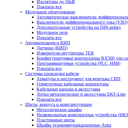
Изоляторы до 10кВ
Показать все
Модульное оборудование
Автоматические выключатели дифференциаль
Выключатели дифференциального тока (УЗО)
Дополнительные устройства на DIN-рейку
Модульное реле
Показать все
Автоматизация и КИП
Датчики (КИП)
Измерители-регуляторы TER
Конфигурируемые контроллеры RX500 для с
Программируемые устройства (PLC, HMI)
Показать все
Системы прокладки кабеля
Арматура и инструмент для монтажа СИП
Герметичные кабельные коннекторы
Кабельные каналы и аксессуары
Лотки металлические и аксессуары EKF-Line
Показать все
Щиты, корпуса и комплектующие
Металлические шкафы
Низковольтные комплектные устройства (НК
Пластиковые щиты
Шкафы телекоммуникационные Astra