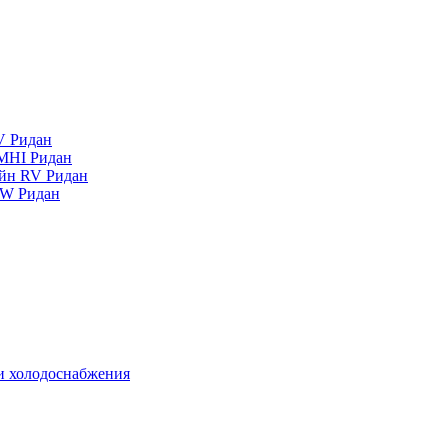
V Ридан
MHI Ридан
айн RV Ридан
RW Ридан
 и холодоснабжения