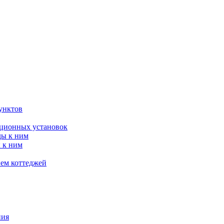
унктов
яционных установок
ды к ним
 к ним
ием коттеджей
ния