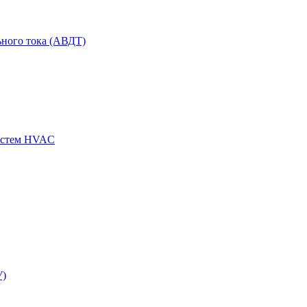
ного тока (АВДТ)
истем HVAC
У)