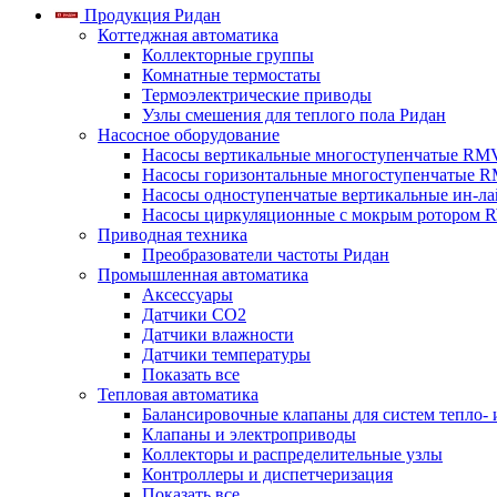
Продукция Ридан
Коттеджная автоматика
Коллекторные группы
Комнатные термостаты
Термоэлектрические приводы
Узлы смешения для теплого пола Ридан
Насосное оборудование
Насосы вертикальные многоступенчатые RM
Насосы горизонтальные многоступенчатые R
Насосы одноступенчатые вертикальные ин-л
Насосы циркуляционные с мокрым ротором 
Приводная техника
Преобразователи частоты Ридан
Промышленная автоматика
Аксессуары
Датчики CO2
Датчики влажности
Датчики температуры
Показать все
Тепловая автоматика
Балансировочные клапаны для систем тепло-
Клапаны и электроприводы
Коллекторы и распределительные узлы
Контроллеры и диспетчеризация
Показать все