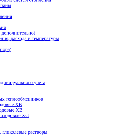
апаны
пления
вия
я дополнительно)
ния, расхода и температуры
дпора)
ндивидуального учета
ых теплообменников
одовые XB
ходовые ХВ
ноходовые ХG
, гликолевые растворы