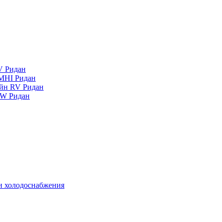
V Ридан
MHI Ридан
айн RV Ридан
RW Ридан
 и холодоснабжения