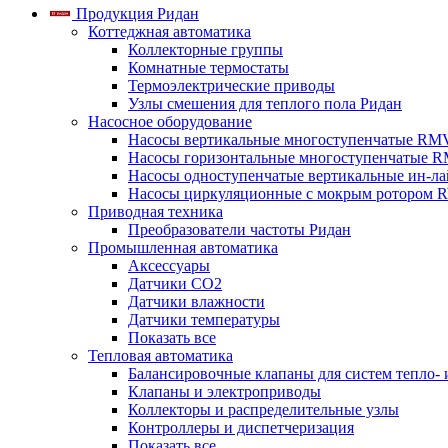
Продукция Ридан
Коттеджная автоматика
Коллекторные группы
Комнатные термостаты
Термоэлектрические приводы
Узлы смешения для теплого пола Ридан
Насосное оборудование
Насосы вертикальные многоступенчатые RM
Насосы горизонтальные многоступенчатые R
Насосы одноступенчатые вертикальные ин-л
Насосы циркуляционные с мокрым ротором 
Приводная техника
Преобразователи частоты Ридан
Промышленная автоматика
Аксессуары
Датчики CO2
Датчики влажности
Датчики температуры
Показать все
Тепловая автоматика
Балансировочные клапаны для систем тепло-
Клапаны и электроприводы
Коллекторы и распределительные узлы
Контроллеры и диспетчеризация
Показать все