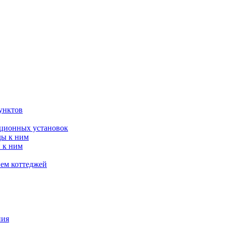
унктов
яционных установок
ды к ним
 к ним
ием коттеджей
ния