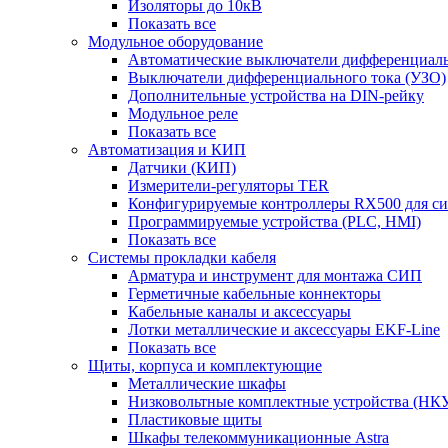
Изоляторы до 10кВ
Показать все
Модульное оборудование
Автоматические выключатели дифференциаль
Выключатели дифференциального тока (УЗО)
Дополнительные устройства на DIN-рейку
Модульное реле
Показать все
Автоматизация и КИП
Датчики (КИП)
Измерители-регуляторы TER
Конфигурируемые контроллеры RX500 для с
Программируемые устройства (PLC, HMI)
Показать все
Системы прокладки кабеля
Арматура и инструмент для монтажа СИП
Герметичные кабельные коннекторы
Кабельные каналы и аксессуары
Лотки металлические и аксессуары EKF-Line
Показать все
Щиты, корпуса и комплектующие
Металлические шкафы
Низковольтные комплектные устройства (НК
Пластиковые щиты
Шкафы телекоммуникационные Astra