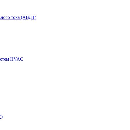
ного тока (АВДТ)
истем HVAC
У)