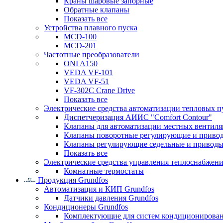
Краны шаровые запорные
Обратные клапаны
Показать все
Устройства плавного пуска
MCD-100
MCD-201
Частотные преобразователи
ONI A150
VEDA VF-101
VEDA VF-51
VF-302C Crane Drive
Показать все
Электрические средства автоматизации тепловых п
Диспетчеризация АИИС "Comfort Contour"
Клапаны для автоматизации местных вентил
Клапаны поворотные регулирующие и приво
Клапаны регулирующие седельные и приводы
Показать все
Электрические средства управления теплоснабжен
Комнатные термостаты
Продукция Grundfos
Автоматизация и КИП Grundfos
Датчики давления Grundfos
Кондиционеры Grundfos
Комплектующие для систем кондиционирова