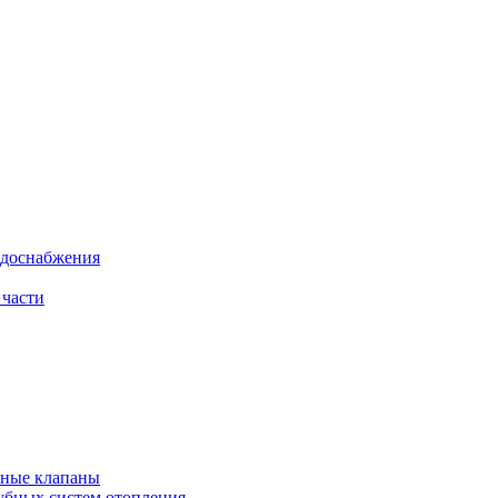
одоснабжения
 части
рные клапаны
убных систем отопления