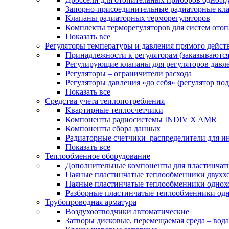
Запорно-присоединительные радиаторные кл
Клапаны радиаторных терморегуляторов
Комплекты терморегуляторов для систем ото
Показать все
Регуляторы температуры и давления прямого дейст
Принадлежности к регуляторам (заказываютс
Регулирующие клапаны для регуляторов давле
Регуляторы – ограничители расхода
Регуляторы давления «до себя» (регулятор по
Показать все
Средства учета теплопотребления
Квартирные теплосчетчики
Компоненты радиосистемы INDIV X AMR
Компоненты сбора данных
Радиаторные счетчики–распределители для и
Показать все
Теплообменное оборудование
Дополнительные компоненты для пластинчат
Паяные пластинчатые теплообменники двухх
Паяные пластинчатые теплообменники одно
Разборные пластинчатые теплообменники од
Трубопроводная арматура
Воздухоотводчики автоматические
Затворы дисковые, перемещаемая среда – вода