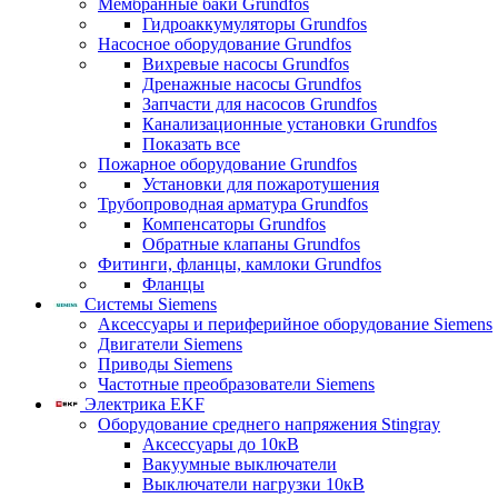
Мембранные баки Grundfos
Гидроаккумуляторы Grundfos
Насосное оборудование Grundfos
Вихревые насосы Grundfos
Дренажные насосы Grundfos
Запчасти для насосов Grundfos
Канализационные установки Grundfos
Показать все
Пожарное оборудование Grundfos
Установки для пожаротушения
Трубопроводная арматура Grundfos
Компенсаторы Grundfos
Обратные клапаны Grundfos
Фитинги, фланцы, камлоки Grundfos
Фланцы
Системы Siemens
Аксессуары и периферийное оборудование Siemens
Двигатели Siemens
Приводы Siemens
Частотные преобразователи Siemens
Электрика EKF
Оборудование среднего напряжения Stingray
Аксессуары до 10кВ
Вакуумные выключатели
Выключатели нагрузки 10кВ