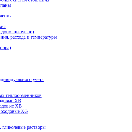
апаны
пления
вия
я дополнительно)
ния, расхода и температуры
дпора)
ндивидуального учета
ых теплообменников
одовые XB
ходовые ХВ
ноходовые ХG
, гликолевые растворы