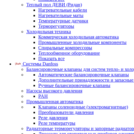
Теплый пол ДЕВИ (Ридан)
Нагревательные кабели
Нагревательные маты
Температурные датчики
Терморегуляторы
Холодильная техника
Коммерческая холодильная автоматика
Промышленные холодильные компоненты
Спиральные компрессоры
Теплообменное оборудование
Показать все
Системы Danfoss
Балансировочные клапаны для систем тепло- и хол
Автоматические балансировочные клапаны
Дополнительные принадлежности и запасные
Ручные балансировочные клапаны
Насосы высокого давления
PAH
Промышленная автоматика
Клапаны соленоидные (электромагнитные)
Преобразователи давления
Реле давления
Реле температуры
Радиаторные терморегуляторы и запорные радиато
Дроссели для отопительных приборов однотр